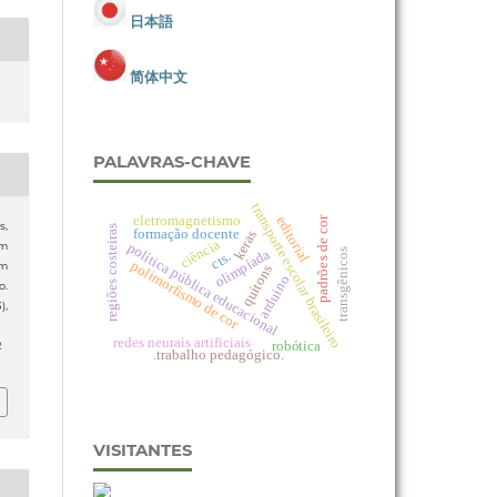
日本語
简体中文
PALAVRAS-CHAVE
transporte escolar brasileiro
eletromagnetismo
editorial
padrões de cor
s,
regiões costeiras
formação docente
keras
ciência
política pública educacional
um
olimpíada
transgênicos
cts.
polimorfismo de cor
om
quítons
arduino
o.
3),
redes neurais artificiais
robótica
2
.trabalho pedagógico.
VISITANTES