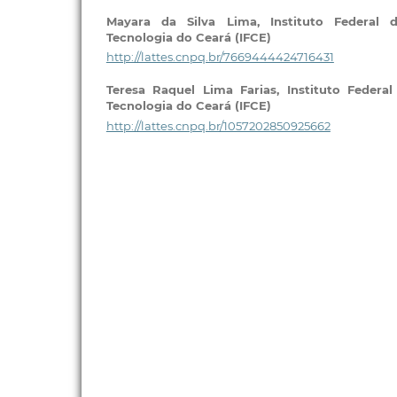
Mayara da Silva Lima,
Instituto Federal
Tecnologia do Ceará (IFCE)
http://lattes.cnpq.br/7669444424716431
Teresa Raquel Lima Farias,
Instituto Federa
Tecnologia do Ceará (IFCE)
http://lattes.cnpq.br/1057202850925662