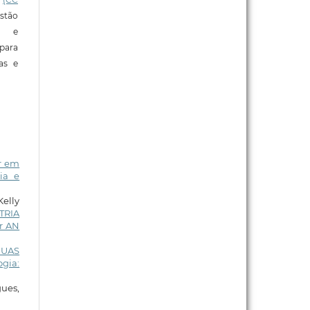
stão
e e
para
ras e
r em
ia e
Kelly
TRIA
r AN
GUAS
ogia:
ues,