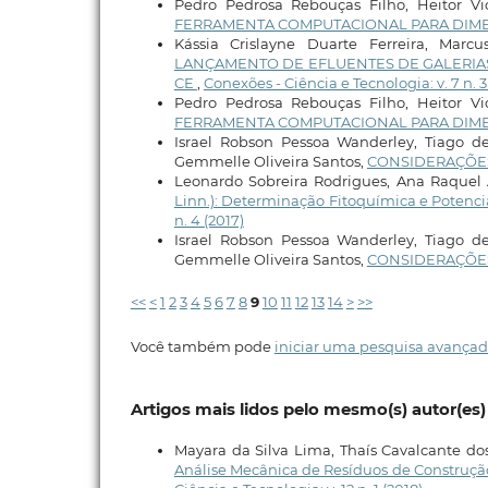
Pedro Pedrosa Rebouças Filho, Heitor V
FERRAMENTA COMPUTACIONAL PARA DIM
Kássia Crislayne Duarte Ferreira, Marc
LANÇAMENTO DE EFLUENTES DE GALERIAS
CE
,
Conexões - Ciência e Tecnologia: v. 7 n. 3
Pedro Pedrosa Rebouças Filho, Heitor V
FERRAMENTA COMPUTACIONAL PARA DIM
Israel Robson Pessoa Wanderley, Tiago d
Gemmelle Oliveira Santos,
CONSIDERAÇÕES
Leonardo Sobreira Rodrigues, Ana Raquel 
Linn.): Determinação Fitoquímica e Potenc
n. 4 (2017)
Israel Robson Pessoa Wanderley, Tiago d
Gemmelle Oliveira Santos,
CONSIDERAÇÕES
<<
<
1
2
3
4
5
6
7
8
9
10
11
12
13
14
>
>>
Você também pode
iniciar uma pesquisa avançad
Artigos mais lidos pelo mesmo(s) autor(es)
Mayara da Silva Lima, Thaís Cavalcante dos
Análise Mecânica de Resíduos de Construçã