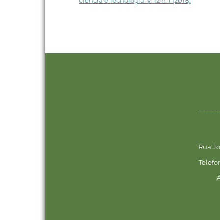
Ciência e Tecnologia: v. 12 n. 1 (2018)
______
Rua Jo
Telefo
A