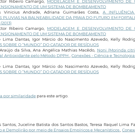
ictor Ribeiro Camargo,
MODELAGEM E DESENVOLVIMENTO DE 
ENSIONAMENTO DE UM SISTEMA DE BOMBEAMENTO
us Vinicius Andrade, Adriana Guimarães Costa,
A INFLUÊNCI
 PLUVIAS NA BALNEABILIDADE DA PRAIA DO FUTURO EM FORTAL
 (2013)
ictor Ribeiro Camargo,
MODELAGEM E DESENVOLVIMENTO DE 
ENSIONAMENTO DE UM SISTEMA DE BOMBEAMENTO
e Lima Dantas, Igor Márcio do Nascimento Azevedo, Kelly Rodrig
 SOBRE O “MUNDO” DO CATADOR DE RESÍDUOS
Araújo da Silva, Ana Angélica Mathias Macêdo,
Noni (Morinda citri
ial Antioxidante pelo Método DPPH
,
Conexões - Ciência e Tecnologia: 
e Lima Dantas, Igor Márcio do Nascimento Azevedo, Kelly Rodrig
 SOBRE O “MUNDO” DO CATADOR DE RESÍDUOS
a por similaridade
para este artigo.
 Santos, Juceline Batista dos Santos Bastos, Teresa Raquel Lima Fa
o e Demolição por meio de Ensaios Empíricos e Mecanísticos
,
Conexõ