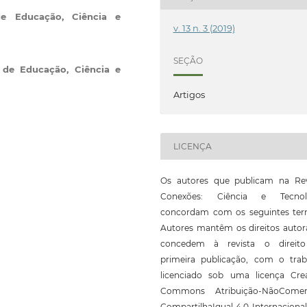
 de Educação, Ciência e
v. 13 n. 3 (2019)
SEÇÃO
l de Educação, Ciência e
Artigos
LICENÇA
Os autores que publicam na Rev
Conexões: Ciência e Tecnol
concordam com os seguintes ter
Autores mantêm os direitos autor
concedem à revista o direit
primeira publicação, com o trab
licenciado sob uma licença Crea
Commons Atribuição-NãoComerc
CompartilhaIgual 4.0 Internaciona