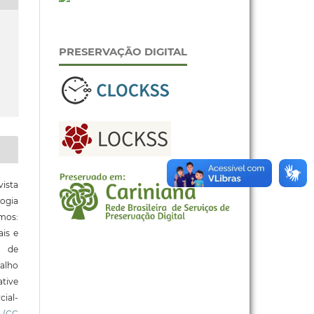
PRESERVAÇÃO DIGITAL
ista
ogia
mos:
ais e
o de
alho
tive
ial-
l
(CC