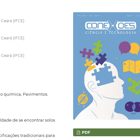
 Ceará (IFCE)
 Ceará (IFCE)
 Ceará (IFCE)
ão química, Pavimentos.
uldade de se encontrar solos
PDF
ificações tradicionais para