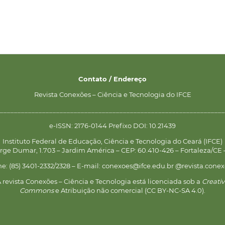
Contato / Endereço
Revista Conexões – Ciência e Tecnologia do IFCE
________________________________________________________________
e-ISSN: 2176-0144 Prefixo DOI: 10.21439
Instituto Federal de Educação, Ciência e Tecnologia do Ceará (IFCE)
rge Dumar, 1.703 – Jardim América – CEP: 60.410-426 – Fortaleza/CE –
ne: (85) 3401-2332/2328 – E-mail: conexoes@ifce.edu.br @revista.conex
 revista Conexões – Ciência e Tecnologia está licenciada sob a
Creati
Commons
e Atribuição não comercial (CC BY-NC-SA 4.0).