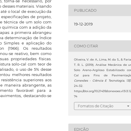
, torna-se necessário, por
ão desses materiais. Visando
PUBLICADO
 até o local de execução da
especificações de projeto,
ade técnica de um solo com
19-12-2019
ção química com a adição da
tapas: a primeira abrangeu
 na determinação de Índice
ão Simples e aplicação do
COMO CITAR
 (1966). Os resultados
rnou-se reativo, bem como
uas propriedades físicas.
Oliveira, V. de A., Lima, M. da S., & Faria
istura solo-cal com teor de
T. R. L. (2019). Análise Mecânica de 
alisado, o uso de 5% desse
Solo Areno-Argiloso Estabilizado c
esentou melhores resultados
Cal para Fins de Pavimentaçã
resistência superiores aos
Conexões - Ciência E Tecnologia
,
13
(
De maneira abrangente, as
24–32.
amento favorável para a
https://doi.org/10.21439/conexoes.v13i3.1
avimentos, destacando-se
74
Fomatos de Citação
EDIÇÃO