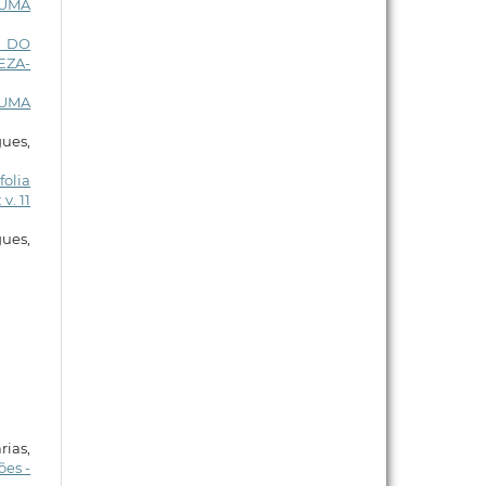
UMA
A DO
EZA-
UMA
ues,
folia
v. 11
ues,
rias,
es -