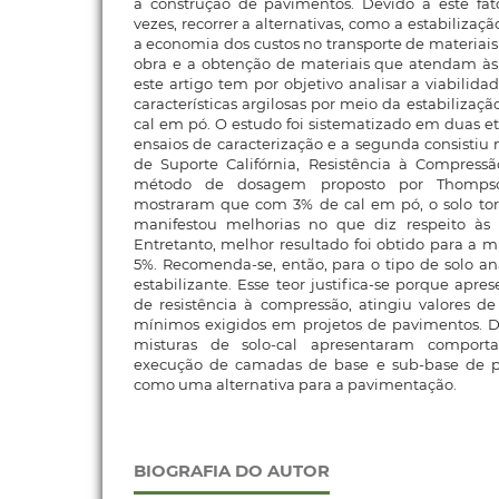
a construção de pavimentos. Devido a este fato
vezes, recorrer a alternativas, como a estabilizaç
a economia dos custos no transporte de materiais
obra e a obtenção de materiais que atendam às 
este artigo tem por objetivo analisar a viabilid
características argilosas por meio da estabiliza
cal em pó. O estudo foi sistematizado em duas e
ensaios de caracterização e a segunda consistiu
de Suporte Califórnia, Resistência à Compress
método de dosagem proposto por Thompson
mostraram que com 3% de cal em pó, o solo to
manifestou melhorias no que diz respeito às s
Entretanto, melhor resultado foi obtido para a m
5%. Recomenda-se, então, para o tipo de solo an
estabilizante. Esse teor justifica-se porque apr
de resistência à compressão, atingiu valores de 
mínimos exigidos em projetos de pavimentos. 
misturas de solo-cal apresentaram comport
execução de camadas de base e sub-base de p
como uma alternativa para a pavimentação.
BIOGRAFIA DO AUTOR