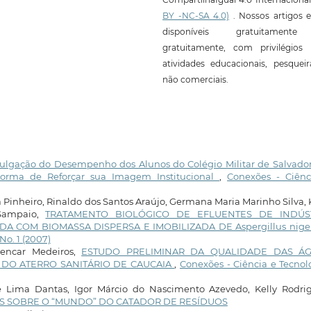
BY -NC-SA 4.0)
. Nossos artigos e
disponíveis gratuitament
gratuitamente, com privilégios 
atividades educacionais, pesquei
não comerciais.
ulgação do Desempenho dos Alunos do Colégio Militar de Salvado
Forma de Reforçar sua Imagem Institucional
,
Conexões - Ciênc
 Pinheiro, Rinaldo dos Santos Araújo, Germana Maria Marinho Silva, 
 Sampaio,
TRATAMENTO BIOLÓGICO DE EFLUENTES DE INDÚS
 COM BIOMASSA DISPERSA E IMOBILIZADA DE Aspergillus nige
No. 1 (2007)
lencar Medeiros,
ESTUDO PRELIMINAR DA QUALIDADE DAS Á
 DO ATERRO SANITÁRIO DE CAUCAIA
,
Conexões - Ciência e Tecnol
e Lima Dantas, Igor Márcio do Nascimento Azevedo, Kelly Rodrig
 SOBRE O “MUNDO” DO CATADOR DE RESÍDUOS