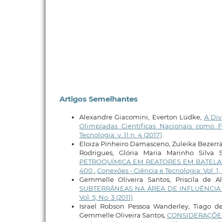
Artigos Semelhantes
Alexandre Giacomini, Everton Lüdke,
A Div
Olimpíadas Científicas Nacionais como 
Tecnologia: v. 11 n. 4 (2017)
Eloiza Pinheiro Damasceno, Zuleika Bezerra
Rodrigues, Glória Maria Marinho Silva
PETROQUÍMICA EM REATORES EM BATELADA
400
,
Conexões - Ciência e Tecnologia: Vol. 1, 
Gemmelle Oliveira Santos, Priscila de A
SUBTERRÂNEAS NA ÁREA DE INFLUÊNCIA
Vol. 5, No. 3 (2011)
Israel Robson Pessoa Wanderley, Tiago d
Gemmelle Oliveira Santos,
CONSIDERAÇÕES