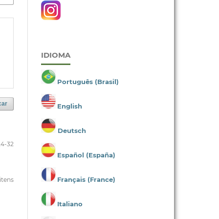
IDIOMA
Português (Brasil)
car
English
Deutsch
24-32
Español (España)
Français (France)
 itens
Italiano