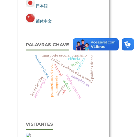
日本語
简体中文
PALAVRAS-CHAVE
transporte escolar brasileiro
mostra de física.
padrões de cor
ciência
política pública educacional
robótica
keras
editorial
polimorfismo de cor
transgênicos
regiões costeiras
lei de faraday
olimpíada
agroecologia
arduino
quítons
cts.
VISITANTES