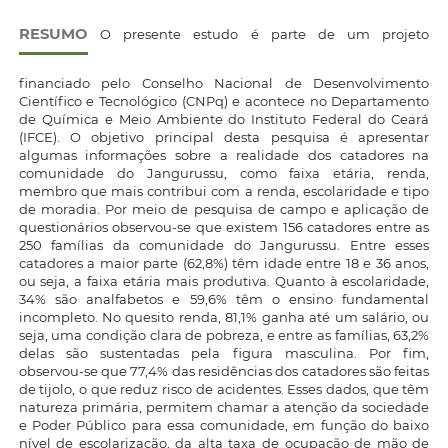
RESUMO
O presente estudo é parte de um projeto
financiado pelo Conselho Nacional de Desenvolvimento
Científico e Tecnológico (CNPq) e acontece no Departamento
de Química e Meio Ambiente do Instituto Federal do Ceará
(IFCE). O objetivo principal desta pesquisa é apresentar
algumas informações sobre a realidade dos catadores na
comunidade do Jangurussu, como faixa etária, renda,
membro que mais contribui com a renda, escolaridade e tipo
de moradia. Por meio de pesquisa de campo e aplicação de
questionários observou-se que existem 156 catadores entre as
250 famílias da comunidade do Jangurussu. Entre esses
catadores a maior parte (62,8%) têm idade entre 18 e 36 anos,
ou seja, a faixa etária mais produtiva. Quanto à escolaridade,
34% são analfabetos e 59,6% têm o ensino fundamental
incompleto. No quesito renda, 81,1% ganha até um salário, ou
seja, uma condição clara de pobreza, e entre as famílias, 63,2%
delas são sustentadas pela figura masculina. Por fim,
observou-se que 77,4% das residências dos catadores são feitas
de tijolo, o que reduz risco de acidentes. Esses dados, que têm
natureza primária, permitem chamar a atenção da sociedade
e Poder Público para essa comunidade, em função do baixo
nível de escolarização, da alta taxa de ocupação de mão de