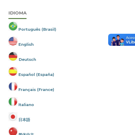
IDIOMA
Português (Brasil)
English
Deutsch
Español (España)
Français (France)
Italiano
日本語
简体中文