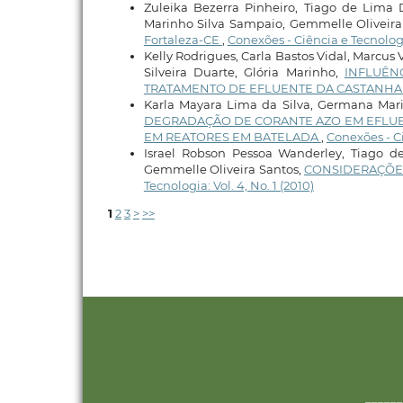
Zuleika Bezerra Pinheiro, Tiago de Lima D
Marinho Silva Sampaio, Gemmelle Oliveira
Fortaleza-CE
,
Conexões - Ciência e Tecnologia
Kelly Rodrigues, Carla Bastos Vidal, Marcus 
Silveira Duarte, Glória Marinho,
INFLUÊN
TRATAMENTO DE EFLUENTE DA CASTANHA
Karla Mayara Lima da Silva, Germana Marin
DEGRADAÇÃO DE CORANTE AZO EM EFLUENT
EM REATORES EM BATELADA
,
Conexões - Ci
Israel Robson Pessoa Wanderley, Tiago d
Gemmelle Oliveira Santos,
CONSIDERAÇÕE
Tecnologia: Vol. 4, No. 1 (2010)
1
2
3
>
>>
______