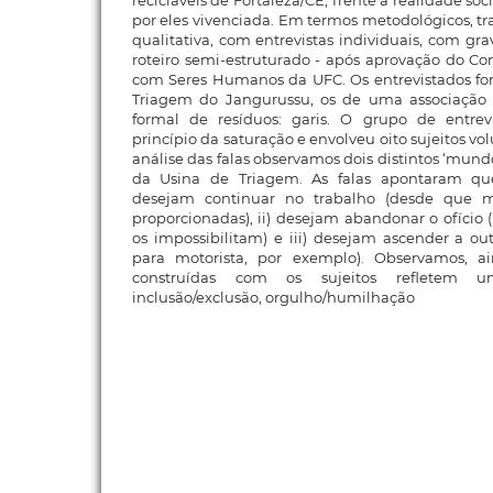
recicláveis de Fortaleza/CE, frente à realidade so
por eles vivenciada. Em termos metodológicos, 
qualitativa, com entrevistas individuais, com gr
roteiro semi-estruturado - após aprovação do C
com Seres Humanos da UFC. Os entrevistados fo
Triagem do Jangurussu, os de uma associação 
formal de resíduos: garis. O grupo de entrevi
princípio da saturação e envolveu oito sujeitos vol
análise das falas observamos dois distintos ‘mundo
da Usina de Triagem. As falas apontaram que 
desejam continuar no trabalho (desde que m
proporcionadas), ii) desejam abandonar o ofício 
os impossibilitam) e iii) desejam ascender a out
para motorista, por exemplo). Observamos, a
construídas com os sujeitos refletem 
inclusão/exclusão, orgulho/humilhação