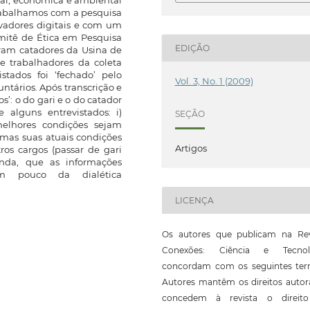
cial, econômica e ambiental
trabalhamos com a pesquisa
avadores digitais e com um
omitê de Ética em Pesquisa
EDIÇÃO
ram catadores da Usina de
e trabalhadores da coleta
stados foi ‘fechado’ pelo
Vol. 3, No. 1 (2009)
untários. Após transcrição e
s’: o do gari e o do catador
alguns entrevistados: i)
SEÇÃO
elhores condições sejam
(mas suas atuais condições
Artigos
ros cargos (passar de gari
inda, que as informações
um pouco da dialética
LICENÇA
Os autores que publicam na Rev
Conexões: Ciência e Tecnol
concordam com os seguintes ter
Autores mantêm os direitos autor
concedem à revista o direit