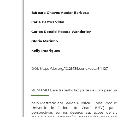
Bárbara Chaves Aguiar Barbosa
Carla Bastos Vidal
Carlos Ronald Pessoa Wanderley
Glória Marinho
Kelly Rodrigues
DOI:
https://doi.org/10.21439/conexoes.v3i1.127
RESUMO
Esse trabalho faz parte de uma pesqu
pelo Mestrado em Saúde Pública (Linha: Produ
Universidade Federal do Ceará (UFC) que 
perspectivas (sonhos, desejos, aspirações) de a