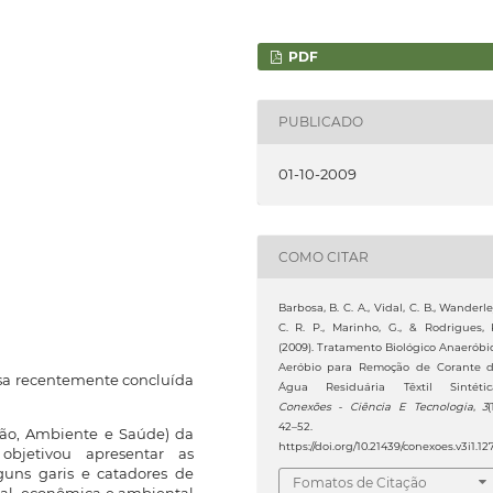
PDF
PUBLICADO
01-10-2009
COMO CITAR
Barbosa, B. C. A., Vidal, C. B., Wanderle
C. R. P., Marinho, G., & Rodrigues, 
(2009). Tratamento Biológico Anaeróbi
Aeróbio para Remoção de Corante 
isa recentemente concluída
Água Residuária Têxtil Sintétic
Conexões - Ciência E Tecnologia
,
3
(
42–52.
ção, Ambiente e Saúde) da
https://doi.org/10.21439/conexoes.v3i1.12
objetivou apresentar as
lguns garis e catadores de
Fomatos de Citação