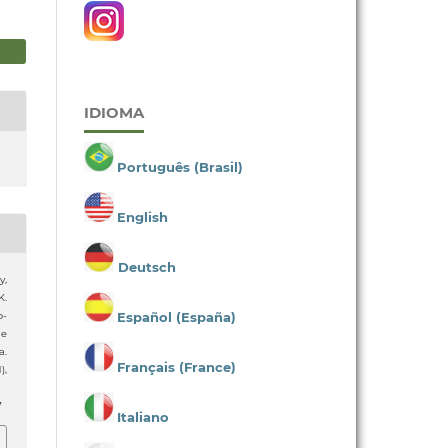
IDIOMA
Português (Brasil)
English
Deutsch
y,
K.
Español (España)
o-
de
a.
Français (France)
1),
7
Italiano