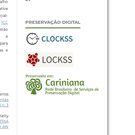
alho
tive
ial-
PRESERVAÇÃO DIGITAL
l
(CC
stão
e e
para
ras e
arros
intas
 n. 3
Kelly
TRIA
r AN