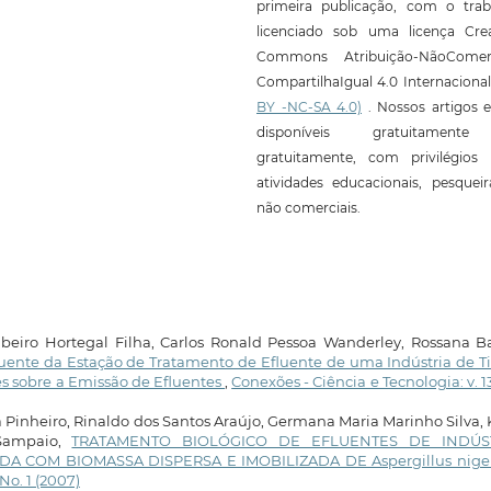
primeira publicação, com o trab
licenciado sob uma licença Crea
Commons Atribuição-NãoComerc
CompartilhaIgual 4.0 Internaciona
BY -NC-SA 4.0)
. Nossos artigos e
disponíveis gratuitament
gratuitamente, com privilégios 
atividades educacionais, pesquei
não comerciais.
ibeiro Hortegal Filha, Carlos Ronald Pessoa Wanderley, Rossana B
luente da Estação de Tratamento de Efluente de uma Indústria de T
s sobre a Emissão de Efluentes
,
Conexões - Ciência e Tecnologia: v. 13
 Pinheiro, Rinaldo dos Santos Araújo, Germana Maria Marinho Silva, 
 Sampaio,
TRATAMENTO BIOLÓGICO DE EFLUENTES DE INDÚS
 COM BIOMASSA DISPERSA E IMOBILIZADA DE Aspergillus nige
No. 1 (2007)