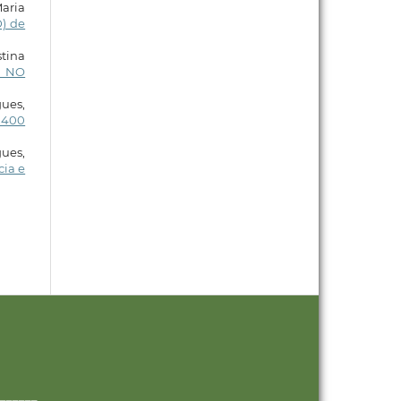
Maria
D) de
stina
O NO
gues,
 400
ues,
cia e
______