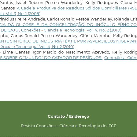
antas, Israel Robson Pessoa Wanderley, Kelly Rodrigues, Glória 
 Santos,
A Cadeia Produtiva dos Resíduos Sólidos Domiciliares (RS
: Vol. 3, No. 1 (2009)
Vinícius Freire Andrade, Carlos Ronald Pessoa Wanderley, Iolanda Cri
CIA DA GLICOSE E DA CONCENTRAÇÃO DO INÓCULO FÚNGIC
 DE CAJU
,
Conexões - Ciência e Tecnologia: Vol. 4, No. 2 (2010)
ho, Carlos Ronald Pessoa Wanderley, Glória Marinho, Kelly Rodri
E SINTÉTICO DE INDÚSTRIA TÊXTIL POR ASPERGILLUS NIGER AN
ência e Tecnologia: Vol. 4, No. 2 (2010)
e Lima Dantas, Igor Márcio do Nascimento Azevedo, Kelly Rodrig
S SOBRE O “MUNDO” DO CATADOR DE RESÍDUOS
,
Conexões - Ciên
Contato / Endereço
Revista Conexões – Ciência e Tecnologia do IFCE
________________________________________________________________