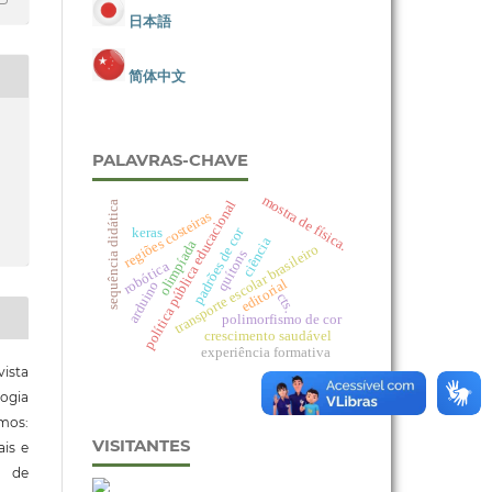
日本語
简体中文
PALAVRAS-CHAVE
mostra de física.
política pública educacional
sequência didática
regiões costeiras
padrões de cor
keras
ciência
olimpíada
transporte escolar brasileiro
quítons
robótica
editorial
arduino
cts.
polimorfismo de cor
crescimento saudável
experiência formativa
ista
ogia
mos:
VISITANTES
ais e
o de