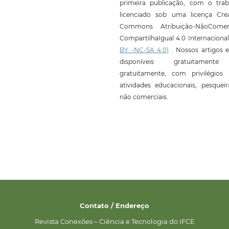
primeira publicação, com o trab
licenciado sob uma licença Crea
Commons Atribuição-NãoComerc
CompartilhaIgual 4.0 Internaciona
BY -NC-SA 4.0)
. Nossos artigos e
disponíveis gratuitament
gratuitamente, com privilégios 
atividades educacionais, pesquei
não comerciais.
Contato / Endereço
Revista Conexões – Ciência e Tecnologia do IFCE