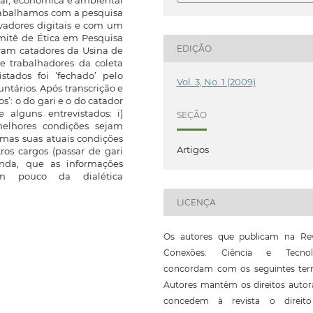
cial, econômica e ambiental
trabalhamos com a pesquisa
avadores digitais e com um
omitê de Ética em Pesquisa
EDIÇÃO
ram catadores da Usina de
e trabalhadores da coleta
stados foi ‘fechado’ pelo
Vol. 3, No. 1 (2009)
untários. Após transcrição e
s’: o do gari e o do catador
alguns entrevistados: i)
SEÇÃO
elhores condições sejam
(mas suas atuais condições
Artigos
ros cargos (passar de gari
inda, que as informações
um pouco da dialética
LICENÇA
Os autores que publicam na Rev
Conexões: Ciência e Tecnol
concordam com os seguintes ter
Autores mantêm os direitos autor
concedem à revista o direit