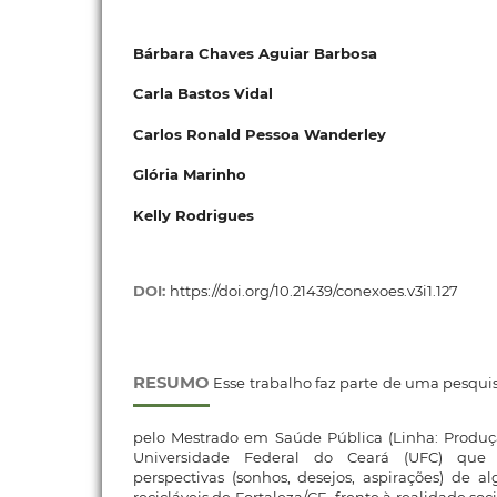
Bárbara Chaves Aguiar Barbosa
Carla Bastos Vidal
Carlos Ronald Pessoa Wanderley
Glória Marinho
Kelly Rodrigues
DOI:
https://doi.org/10.21439/conexoes.v3i1.127
RESUMO
Esse trabalho faz parte de uma pesqu
pelo Mestrado em Saúde Pública (Linha: Produ
Universidade Federal do Ceará (UFC) que 
perspectivas (sonhos, desejos, aspirações) de a