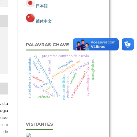
日本語
简体中文
PALAVRAS-CHAVE
programa caminho da escola.
política pública educacional
atividades experimentais
olimpíada
polimorfismo de cor
transgênicos
robótica
lei de faraday
editorial
crescimento saudável
quítons
arduino
padrões de cor
ensino de física
agroecologia
keras
Água vermelha
cts.
ciência
ista
ogia
mos:
VISITANTES
ais e
o de