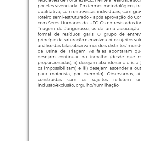
recicláveis de Fortaleza/CE, frente à realidade so
por eles vivenciada. Em termos metodológicos, 
qualitativa, com entrevistas individuais, com gr
roteiro semi-estruturado - após aprovação do C
com Seres Humanos da UFC. Os entrevistados fo
Triagem do Jangurussu, os de uma associação 
formal de resíduos: garis. O grupo de entrevi
princípio da saturação e envolveu oito sujeitos vol
análise das falas observamos dois distintos ‘mundo
da Usina de Triagem. As falas apontaram que 
desejam continuar no trabalho (desde que m
proporcionadas), ii) desejam abandonar o ofício 
os impossibilitam) e iii) desejam ascender a out
para motorista, por exemplo). Observamos, a
construídas com os sujeitos refletem 
inclusão/exclusão, orgulho/humilhação