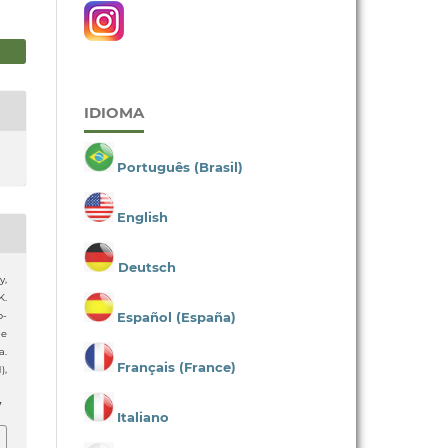
IDIOMA
Português (Brasil)
English
Deutsch
y,
K.
Español (España)
o-
de
a.
Français (France)
1),
7
Italiano