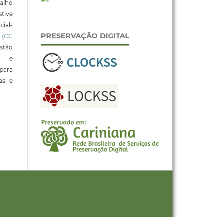
alho
tive
ial-
PRESERVAÇÃO DIGITAL
l
(CC
stão
e e
para
ras e