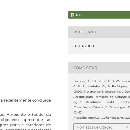
PDF
PUBLICADO
01-10-2009
COMO CITAR
Barbosa, B. C. A., Vidal, C. B., Wanderle
C. R. P., Marinho, G., & Rodrigues, 
(2009). Tratamento Biológico Anaeróbi
Aeróbio para Remoção de Corante 
isa recentemente concluída
Água Residuária Têxtil Sintétic
Conexões - Ciência E Tecnologia
,
3
(
42–52.
ção, Ambiente e Saúde) da
https://doi.org/10.21439/conexoes.v3i1.12
objetivou apresentar as
lguns garis e catadores de
Fomatos de Citação