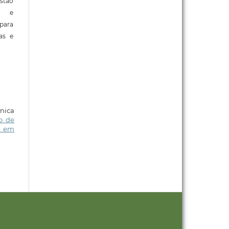
stão
e e
para
ras e
nica
ão de
o em