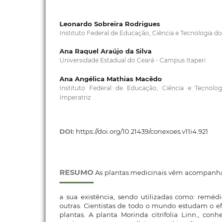
Leonardo Sobreira Rodrigues
Instituto Federal de Educação, Ciência e Tecnologia 
Ana Raquel Araújo da Silva
Universidade Estadual do Ceará - Campus Itaperi
Ana Angélica Mathias Macêdo
Instituto Federal de Educação, Ciência e Tecno
Imperatriz
DOI:
https://doi.org/10.21439/conexoes.v11i4.921
RESUMO
As plantas medicinais vêm acompan
a sua existência, sendo utilizadas como: remédios
outras. Cientistas de todo o mundo estudam o ef
plantas. A planta Morinda citrifolia Linn., co