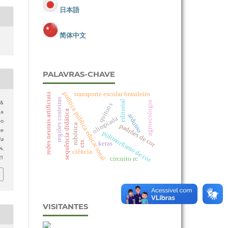
日本語
简体中文
PALAVRAS-CHAVE
política pública educacional
transporte escolar brasileiro
redes neurais artificiais
regiões costeiras
editorial
agroecologia
 &
quítons
sequência didática
da
arduino
olimpíada
ão
padrões de cor
robótica
te
polimorfismo de cor
ia
cts.
keras
4.
ciência
circuito rc
21
VISITANTES