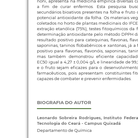
noni, apresenta na medicina empírica diversas 
a fim de curar enfermos. Esta pesquisa busca
secundários bioativos presentes na folha e fruto 
potencial antioxidante da folha. Os materiais vege
coletados no horto de plantas medicinais do IFC
extração etanólica (75%), testes fitoquímicos da
determinação antioxidante pelo método DPPH da 
resultado positivo para catequinas, flavonas, flav
saponinas, taninos flobabênicos e xantonas, já a
positivo para flavonas, flavonóis, saponinas, tan
mas também demonstrou eficiente capacidade
EC50 igual a 4,27 ± 0,004 g/L e linearidade de 99
e o fruto sejam eficazes para o desenvolvimento
farmacêuticos, pois apresentam constituintes fi
capazes de combater e prevenir enfermidades.
BIOGRAFIA DO AUTOR
Leonardo Sobreira Rodrigues,
Instituto Feder
Tecnologia do Ceará - Campus Quixadá
Departamento de Química