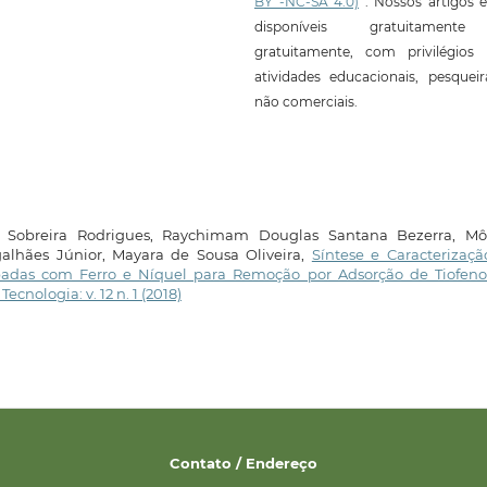
BY -NC-SA 4.0)
. Nossos artigos e
disponíveis gratuitament
gratuitamente, com privilégios 
atividades educacionais, pesquei
não comerciais.
 Sobreira Rodrigues, Raychimam Douglas Santana Bezerra, Mô
lhães Júnior, Mayara de Sousa Oliveira,
Síntese e Caracterizaç
opadas com Ferro e Níquel para Remoção por Adsorção de Tiofen
ecnologia: v. 12 n. 1 (2018)
Contato / Endereço