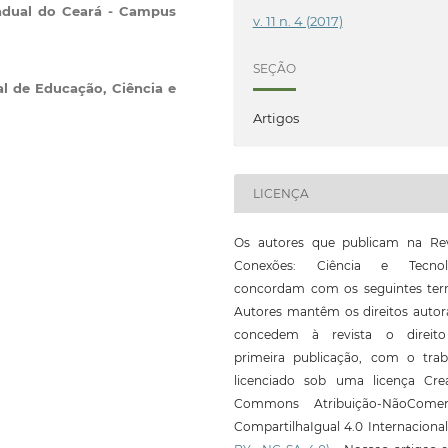
adual do Ceará - Campus
v. 11 n. 4 (2017)
SEÇÃO
al de Educação, Ciência e
Artigos
LICENÇA
Os autores que publicam na Rev
Conexões: Ciência e Tecnol
concordam com os seguintes ter
Autores mantêm os direitos autor
concedem à revista o direit
primeira publicação, com o trab
licenciado sob uma licença Crea
Commons Atribuição-NãoComerc
CompartilhaIgual 4.0 Internaciona