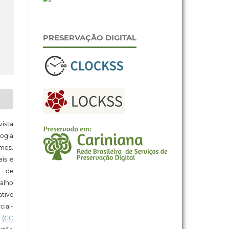
PRESERVAÇÃO DIGITAL
ista
ogia
mos:
ais e
o de
alho
tive
ial-
l
(CC