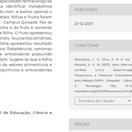
capacidades farmacológicas
 identificar metabólitos
PUBLICADO
do noni, e avaliar apenas o
tais, folhas e frutos foram
E - Campus Quixadá. Fez-se
21-12-2017
 folha e do fruto e somente
folha. O fruto apresentou
onóis, leucoantocianidinas,
 folha apresentou resultado
COMO CITAR
inos flobabênicos, xantonas
 antioxidante possuindo
,54%. Sugere-se que a folha
Rodrigues, L. S., Silva, A. R. A. da,
 de setores alimentícios e
Macêdo, A. A. M. (2017). Noni (Morin
toquímicos e antioxidantes
citrifolia Linn.): Determinaç
Fitoquímica e Potencial Antioxidan
pelo Método DPPH.
Conexões - Ciênc
E Tecnologia
,
11
(4), 47–5
https://doi.org/10.21439/conexoes.v11i4.9
Fomatos de Citação
al de Educação, Ciência e
EDIÇÃO