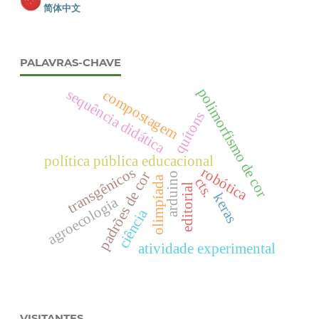
简体中文
PALAVRAS-CHAVE
polimorfismo de cor
sequência didática
compostagem
quítons
política pública educacional
robótica
transgênicos
padrões de cor
arduino
olimpíada
cts.
editorial
keras
agroecologia
ciência
atividade experimental
VISITANTES