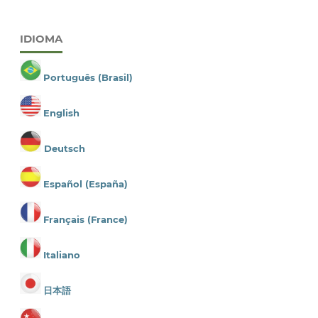
IDIOMA
Português (Brasil)
English
Deutsch
Español (España)
Français (France)
Italiano
日本語