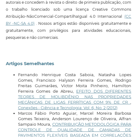
autorais e concedem à revista o direito de primeira publicação, com
o trabalho licenciado sob uma licença Creative Commons
Atribuição-NãoComercial-CompartilhaIgual 4.0 Internacional
(CC
BY -NC-SA 4.0)
. Nossos artigos estão disponíveis gratuitamente e
gratuitamente, com privilégios para atividades educacionais,
pesqueiras e não comerciais.
Artigos Semelhantes
Fernando Henrique Costa Saboia, Natasha Lopes
Gomes, Francisco Halyson Ferreira Gomes, Rodrigo
Freitas Guimarães, Víctor Moita Pinheiro, Hamilton
Ferreira Gomes de Abreu,
EFEITO DOS DIFERENTES
TEORES DE MOLIBDÊNIO NAS PROPRIEDADES
MECÂNICAS DE LIGAS FERRÍTICAS COM 9% DE CR
,
Conexões - Ciência e Tecnologia: Vol. 6, No. 2 (2012)
Marcos Fábio Porto Aguiar, Marcel Moreira Barbosa
Gomes Teixeira, Anderson Lourenço de Oliveira, Alfran
Sampaio Moura,
CONTRIBUIÇÃO METODOLÓGICA PARA
CONTROLE DE QUALIDADE DE CAMADAS DE
PAVIMENTOS FLEXÍVEIS BASEADA EM CORRELAÇÕES