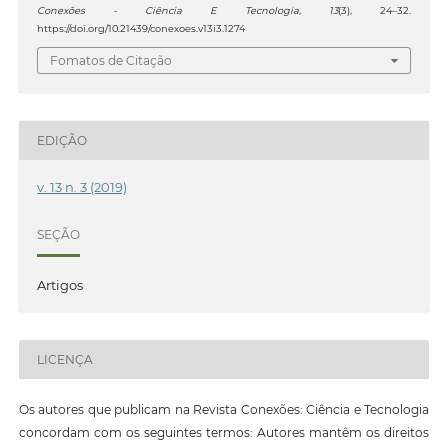
Conexões - Ciência E Tecnologia
,
13
(3), 24–32.
https://doi.org/10.21439/conexoes.v13i3.1274
Fomatos de Citação
EDIÇÃO
v. 13 n. 3 (2019)
SEÇÃO
Artigos
LICENÇA
Os autores que publicam na Revista Conexões: Ciência e Tecnologia
concordam com os seguintes termos: Autores mantêm os direitos