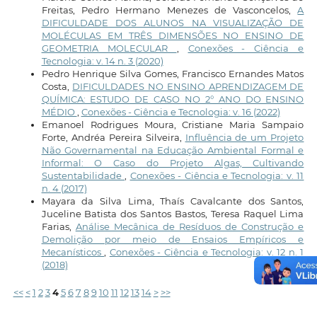
Freitas, Pedro Hermano Menezes de Vasconcelos,
A
DIFICULDADE DOS ALUNOS NA VISUALIZAÇÃO DE
MOLÉCULAS EM TRÊS DIMENSÕES NO ENSINO DE
GEOMETRIA MOLECULAR
,
Conexões - Ciência e
Tecnologia: v. 14 n. 3 (2020)
Pedro Henrique Silva Gomes, Francisco Ernandes Matos
Costa,
DIFICULDADES NO ENSINO APRENDIZAGEM DE
QUÍMICA: ESTUDO DE CASO NO 2° ANO DO ENSINO
MÉDIO
,
Conexões - Ciência e Tecnologia: v. 16 (2022)
Emanoel Rodrigues Moura, Cristiane Maria Sampaio
Forte, Andréa Pereira Silveira,
Influência de um Projeto
Não Governamental na Educação Ambiental Formal e
Informal: O Caso do Projeto Algas, Cultivando
Sustentabilidade
,
Conexões - Ciência e Tecnologia: v. 11
n. 4 (2017)
Mayara da Silva Lima, Thaís Cavalcante dos Santos,
Juceline Batista dos Santos Bastos, Teresa Raquel Lima
Farias,
Análise Mecânica de Resíduos de Construção e
Demolição por meio de Ensaios Empíricos e
Mecanísticos
,
Conexões - Ciência e Tecnologia: v. 12 n. 1
(2018)
<<
<
1
2
3
4
5
6
7
8
9
10
11
12
13
14
>
>>