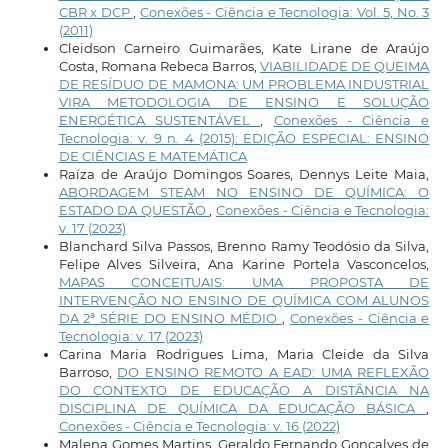
CBR x DCP
,
Conexões - Ciência e Tecnologia: Vol. 5, No. 3
(2011)
Cleidson Carneiro Guimarães, Kate Lirane de Araújo
Costa, Romana Rebeca Barros,
VIABILIDADE DE QUEIMA
DE RESÍDUO DE MAMONA: UM PROBLEMA INDUSTRIAL
VIRA METODOLOGIA DE ENSINO E SOLUÇÃO
ENERGÉTICA SUSTENTÁVEL
,
Conexões - Ciência e
Tecnologia: v. 9 n. 4 (2015): EDIÇÃO ESPECIAL: ENSINO
DE CIÊNCIAS E MATEMÁTICA
Raíza de Araújo Domingos Soares, Dennys Leite Maia,
ABORDAGEM STEAM NO ENSINO DE QUÍMICA: O
ESTADO DA QUESTÃO
,
Conexões - Ciência e Tecnologia:
v. 17 (2023)
Blanchard Silva Passos, Brenno Ramy Teodósio da Silva,
Felipe Alves Silveira, Ana Karine Portela Vasconcelos,
MAPAS CONCEITUAIS: UMA PROPOSTA DE
INTERVENÇÃO NO ENSINO DE QUÍMICA COM ALUNOS
DA 2ª SÉRIE DO ENSINO MÉDIO
,
Conexões - Ciência e
Tecnologia: v. 17 (2023)
Carina Maria Rodrigues Lima, Maria Cleide da Silva
Barroso,
DO ENSINO REMOTO A EAD: UMA REFLEXÃO
DO CONTEXTO DE EDUCAÇÃO A DISTÂNCIA NA
DISCIPLINA DE QUÍMICA DA EDUCAÇÃO BÁSICA
,
Conexões - Ciência e Tecnologia: v. 16 (2022)
Malena Gomes Martins, Geraldo Fernando Gonçalves de