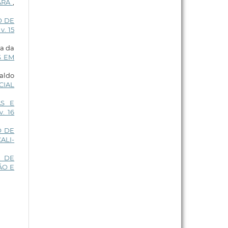
EARÁ
,
O DE
v. 15
va da
S EM
naldo
CIAL
AS E
v. 16
O DE
ALI-
A DE
ÃO E