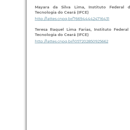
Mayara da Silva Lima,
Instituto Federal
Tecnologia do Ceará (IFCE)
http://lattes.cnpq.br/7669444424716431
Teresa Raquel Lima Farias,
Instituto Federa
Tecnologia do Ceará (IFCE)
http://lattes.cnpq.br/1057202850925662