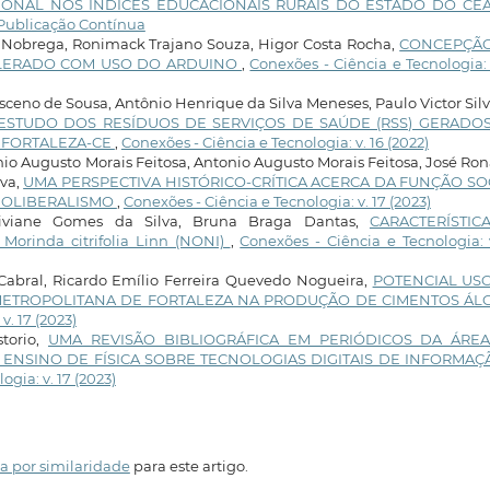
CIONAL NOS ÍNDICES EDUCACIONAIS RURAIS DO ESTADO DO C
: Publicação Contínua
 Nobrega, Ronimack Trajano Souza, Higor Costa Rocha,
CONCEPÇÃ
LERADO COM USO DO ARDUINO
,
Conexões - Ciência e Tecnologia: 
eno de Sousa, Antônio Henrique da Silva Meneses, Paulo Victor Sil
ESTUDO DOS RESÍDUOS DE SERVIÇOS DE SAÚDE (RSS) GERADO
E FORTALEZA-CE
,
Conexões - Ciência e Tecnologia: v. 16 (2022)
nio Augusto Morais Feitosa, Antonio Augusto Morais Feitosa, José Ro
lva,
UMA PERSPECTIVA HISTÓRICO-CRÍTICA ACERCA DA FUNÇÃO SO
EOLIBERALISMO
,
Conexões - Ciência e Tecnologia: v. 17 (2023)
Viviane Gomes da Silva, Bruna Braga Dantas,
CARACTERÍSTIC
rinda citrifolia Linn (NONI)
,
Conexões - Ciência e Tecnologia: 
Cabral, Ricardo Emílio Ferreira Quevedo Nogueira,
POTENCIAL US
METROPOLITANA DE FORTALEZA NA PRODUÇÃO DE CIMENTOS ÁLC
v. 17 (2023)
torio,
UMA REVISÃO BIBLIOGRÁFICA EM PERIÓDICOS DA ÁRE
 ENSINO DE FÍSICA SOBRE TECNOLOGIAS DIGITAIS DE INFORMAÇ
gia: v. 17 (2023)
a por similaridade
para este artigo.