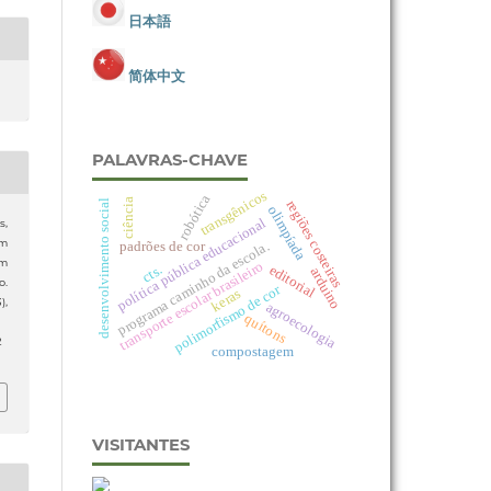
日本語
简体中文
PALAVRAS-CHAVE
transgênicos
robótica
ciência
regiões costeiras
desenvolvimento social
olimpíada
política pública educacional
s,
um
padrões de cor
programa caminho da escola.
om
transporte escolar brasileiro
cts.
editorial
arduino
o.
polimorfismo de cor
keras
3),
agroecologia
quítons
2
compostagem
VISITANTES