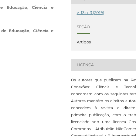
 de Educação, Ciência e
v. 13 n. 3 (2019)
SEÇÃO
l de Educação, Ciência e
Artigos
LICENÇA
Os autores que publicam na Rev
Conexões: Ciência e Tecnol
concordam com os seguintes ter
Autores mantêm os direitos autor
concedem à revista o direit
primeira publicação, com o trab
licenciado sob uma licença Crea
Commons Atribuição-NãoComerc
CompartilhaIgual 4.0 Internaciona