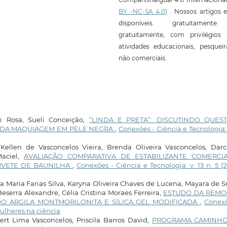
BY -NC-SA 4.0)
. Nossos artigos e
disponíveis gratuitament
gratuitamente, com privilégios 
atividades educacionais, pesquei
não comerciais.
i Rosa, Sueli Conceição,
“LINDA E PRETA”: DISCUTINDO QUES
AIS DA MAQUIAGEM EM PELE NEGRA
,
Conexões - Ciência e Tecnologia: 
Kellen de Vasconcelos Vieira, Brenda Oliveira Vasconcelos, Darc
Maciel,
AVALIAÇÃO COMPARATIVA DE ESTABILIZANTE COMERCI
RVETE DE BAUNILHA
,
Conexões - Ciência e Tecnologia: v. 13 n. 5 (2
 Maria Farias Silva, Karyna Oliveira Chaves de Lucena, Mayara de 
Beserra Alexandre, Célia Cristina Moraes Ferreira,
ESTUDO DA REM
DO ARGILA MONTMORILONITA E SÍLICA GEL MODIFICADA
,
Conexõ
 Mulheres na ciência
bert Lima Vasconcelos, Priscila Barros David,
PROGRAMA CAMINH