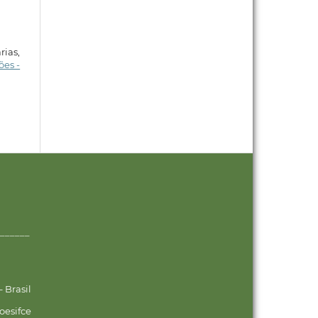
rias,
es -
______
 Brasil
oesifce