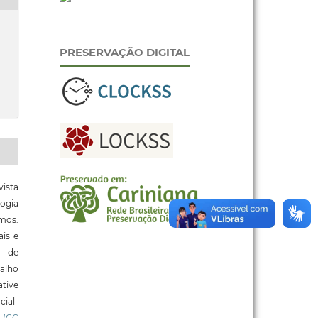
PRESERVAÇÃO DIGITAL
ista
ogia
mos:
ais e
o de
alho
tive
ial-
l
(CC