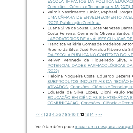
ESCOLA: IMPACTOS DA POLÍTICA EDUCA
Conexões - Ciência e Tecnologia: v. 15 (2021)
Valmir Nascimento Júnior, Raphael Borges
UMA CÂMARA DE ENVELHECIMENTO ACE
(2021): Publicação Contínua
Luana Silva de Sousa, Lucas Menezes Damasc
Costa Ferreira, Gemmelle Oliveira Santos,
LABORATÓRIOS DE ANÁLISES CLÍNICAS D
Francisca Valkiria Gomes de Medeiros, Anto
Ribeiro da Silva, José Ronaldo Ribeiro da Si
DA ESCOLA PÚBLICA NO CONTEXTO DO N
Kelvyn Kennedy de Figueiredo Silva, 
POTENCIALIDADES FARMACOLÓGICAS DA Mo
(2022)
Heloina Nogueira Costa, Eduardo Bezerra 
SUBPRODUTOS INDUSTRIAIS DA REGIÃO 
ATIVADOS
,
Conexões - Ciência e Tecnologia: 
Eduarda da Silva Lopes, Dioni Paulo Pas
EDUCAÇÃO EM CIÊNCIAS E MATEMÁTICA E
COMUNICAÇÃO
,
Conexões - Ciência e Tecnolo
<<
<
1
2
3
4
5
6
7
8
9
10
11
12
13
14
>
>>
Você também pode
iniciar uma pesquisa avançad