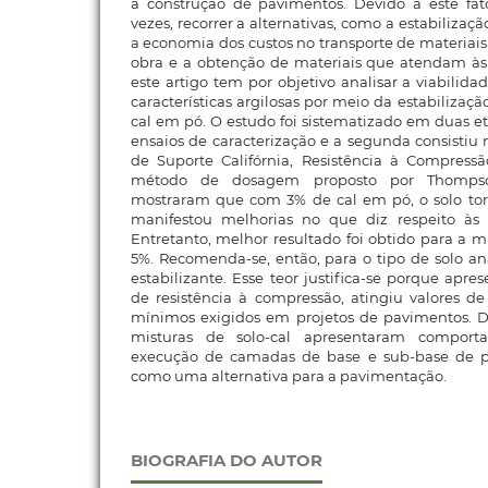
a construção de pavimentos. Devido a este fato
vezes, recorrer a alternativas, como a estabilizaç
a economia dos custos no transporte de materiais
obra e a obtenção de materiais que atendam às 
este artigo tem por objetivo analisar a viabilid
características argilosas por meio da estabiliza
cal em pó. O estudo foi sistematizado em duas e
ensaios de caracterização e a segunda consistiu
de Suporte Califórnia, Resistência à Compress
método de dosagem proposto por Thompson
mostraram que com 3% de cal em pó, o solo to
manifestou melhorias no que diz respeito às s
Entretanto, melhor resultado foi obtido para a m
5%. Recomenda-se, então, para o tipo de solo an
estabilizante. Esse teor justifica-se porque apr
de resistência à compressão, atingiu valores de 
mínimos exigidos em projetos de pavimentos. 
misturas de solo-cal apresentaram comport
execução de camadas de base e sub-base de p
como uma alternativa para a pavimentação.
BIOGRAFIA DO AUTOR