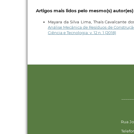
Artigos mais lidos pelo mesmo(s) autor(es)
Mayara da Silva Lima, Thaís Cavalcante dos
Análise Mecânica de Resíduos de Construçã
Ciência e Tecnologia: v. 12 n. 1 (2018)
______
Rua Jo
Telefo