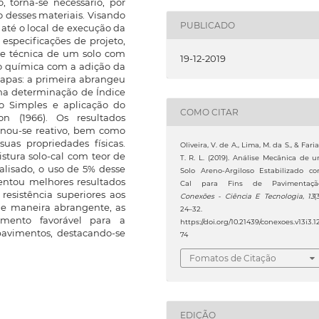
, torna-se necessário, por
ão desses materiais. Visando
PUBLICADO
 até o local de execução da
especificações de projeto,
ade técnica de um solo com
19-12-2019
ção química com a adição da
tapas: a primeira abrangeu
 na determinação de Índice
ão Simples e aplicação do
COMO CITAR
 (1966). Os resultados
rnou-se reativo, bem como
uas propriedades físicas.
Oliveira, V. de A., Lima, M. da S., & Faria
istura solo-cal com teor de
T. R. L. (2019). Análise Mecânica de 
alisado, o uso de 5% desse
Solo Areno-Argiloso Estabilizado c
esentou melhores resultados
Cal para Fins de Pavimentaçã
resistência superiores aos
Conexões - Ciência E Tecnologia
,
13
(
De maneira abrangente, as
24–32.
amento favorável para a
https://doi.org/10.21439/conexoes.v13i3.1
avimentos, destacando-se
74
Fomatos de Citação
EDIÇÃO