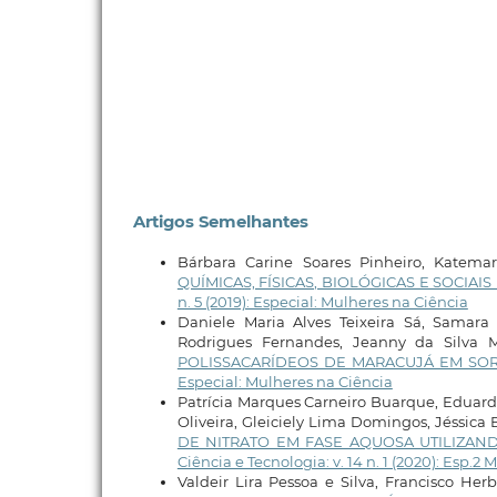
Artigos Semelhantes
Bárbara Carine Soares Pinheiro, Katemar
QUÍMICAS, FÍSICAS, BIOLÓGICAS E SOCI
n. 5 (2019): Especial: Mulheres na Ciência
Daniele Maria Alves Teixeira Sá, Samara 
Rodrigues Fernandes, Jeanny da Silva 
POLISSACARÍDEOS DE MARACUJÁ EM SO
Especial: Mulheres na Ciência
Patrícia Marques Carneiro Buarque, Eduarda
Oliveira, Gleiciely Lima Domingos, Jéssica 
DE NITRATO EM FASE AQUOSA UTILIZAN
Ciência e Tecnologia: v. 14 n. 1 (2020): Esp.2
Valdeir Lira Pessoa e Silva, Francisco Her