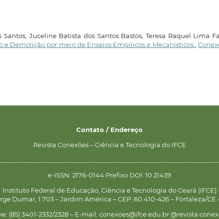
 Santos, Juceline Batista dos Santos Bastos, Teresa Raquel Lima Fa
o e Demolição por meio de Ensaios Empíricos e Mecanísticos
,
Conexõ
Contato / Endereço
Revista Conexões – Ciência e Tecnologia do IFCE
________________________________________________________________
e-ISSN: 2176-0144 Prefixo DOI: 10.21439
Instituto Federal de Educação, Ciência e Tecnologia do Ceará (IFCE)
rge Dumar, 1.703 – Jardim América – CEP: 60.410-426 – Fortaleza/CE –
ne: (85) 3401-2332/2328 – E-mail: conexoes@ifce.edu.br @revista.conex