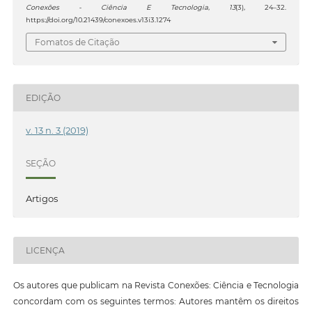
Conexões - Ciência E Tecnologia
,
13
(3), 24–32.
https://doi.org/10.21439/conexoes.v13i3.1274
Fomatos de Citação
EDIÇÃO
v. 13 n. 3 (2019)
SEÇÃO
Artigos
LICENÇA
Os autores que publicam na Revista Conexões: Ciência e Tecnologia
concordam com os seguintes termos: Autores mantêm os direitos