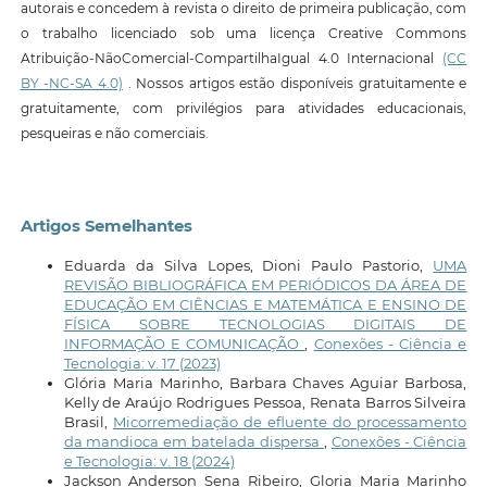
autorais e concedem à revista o direito de primeira publicação, com
o trabalho licenciado sob uma licença Creative Commons
Atribuição-NãoComercial-CompartilhaIgual 4.0 Internacional
(CC
BY -NC-SA 4.0)
. Nossos artigos estão disponíveis gratuitamente e
gratuitamente, com privilégios para atividades educacionais,
pesqueiras e não comerciais.
Artigos Semelhantes
Eduarda da Silva Lopes, Dioni Paulo Pastorio,
UMA
REVISÃO BIBLIOGRÁFICA EM PERIÓDICOS DA ÁREA DE
EDUCAÇÃO EM CIÊNCIAS E MATEMÁTICA E ENSINO DE
FÍSICA SOBRE TECNOLOGIAS DIGITAIS DE
INFORMAÇÃO E COMUNICAÇÃO
,
Conexões - Ciência e
Tecnologia: v. 17 (2023)
Glória Maria Marinho, Barbara Chaves Aguiar Barbosa,
Kelly de Araújo Rodrigues Pessoa, Renata Barros Silveira
Brasil,
Micorremediação de efluente do processamento
da mandioca em batelada dispersa
,
Conexões - Ciência
e Tecnologia: v. 18 (2024)
Jackson Anderson Sena Ribeiro, Gloria Maria Marinho