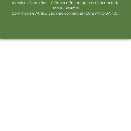
A revista Conexões – Ciência e Tecnologia está licenciada
sob a
Creative
Commons
e Atribuição não comercial (CC BY-NC-SA 4.0).