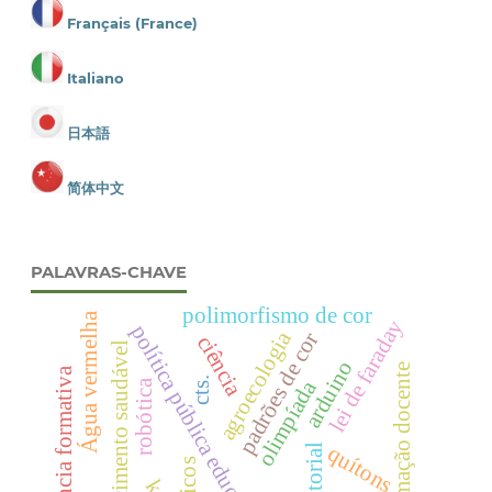
Français (France)
Italiano
日本語
简体中文
PALAVRAS-CHAVE
polimorfismo de cor
Água vermelha
lei de faraday
política pública educacional
agroecologia
padrões de cor
ciência
crescimento saudável
arduino
formação docente
experiência formativa
cts.
olimpíada
robótica
quítons
editorial