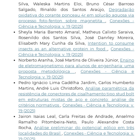
Silva, Waleska Martins Eloi, Bruno César Barroso
Salgado, Rinaldo dos Santos Araújo,
Degradação
oxidativa do corante ponceau 4r em solução aquosa via
processo foto-fenton sobre magnetita
,
Conexões -
Ciência e Tecnologia: v. 19 (2025)
Sheyla Maria Barreto Amaral, Matheus Calixto Saraiva,
Rosenildo dos Santos Silva, José Danrley Moreira,
Elisabeth Mary Cunha da Silva,
Intention to consume
insects as an alternative protein in food
,
Conexões -
Ciência e Tecnologia: v. 19 (2025)
Norberto Aranha, José Martins de Oliveira Júnior,
Ensino
de eletromagnetismo para alunos de engenharia: uma
proposta metodológica
,
Conexões - Ciência e
Tecnologia: v. 19 (2025)
Pedro Ignácio Lima Gadêlha Jardim, Carlos Humberto
Martins, André Luis Christoforo,
Análise paramétrica da
resistência de conectores de cisalhamento tipo stud bolt
em estruturas mistas de aço e concreto: análise de
critérios normativos
,
Conexões - Ciência e Tecnologia: v.
19 (2025)
Jairon Isaias Leal, Carla Freitas de Andrade, Anselmo
Ramalho Pitombeira-Neto, Paulo Alexandre Costa
Rocha,
Análise preliminar do potencial eólico em três
localidades do Brasil
,
Conexões - Ciência e Tecnologia: v.
19 (2025)