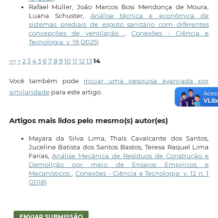
Rafael Müller, João Marcos Bosi Mendonça de Moura,
Luana Schuster,
Análise técnica e econômica de
sistemas prediais de esgoto sanitário com diferentes
concepções de ventilação
,
Conexões - Ciência e
Tecnologia: v. 19 (2025)
<<
<
2
3
4
5
6
7
8
9
10
11
12
13
14
Você também pode
iniciar uma pesquisa avançada por
similaridade
para este artigo.
Artigos mais lidos pelo mesmo(s) autor(es)
Mayara da Silva Lima, Thaís Cavalcante dos Santos,
Juceline Batista dos Santos Bastos, Teresa Raquel Lima
Farias,
Análise Mecânica de Resíduos de Construção e
Demolição por meio de Ensaios Empíricos e
Mecanísticos
,
Conexões - Ciência e Tecnologia: v. 12 n. 1
(2018)
ENVIAR SUBMISSÃO