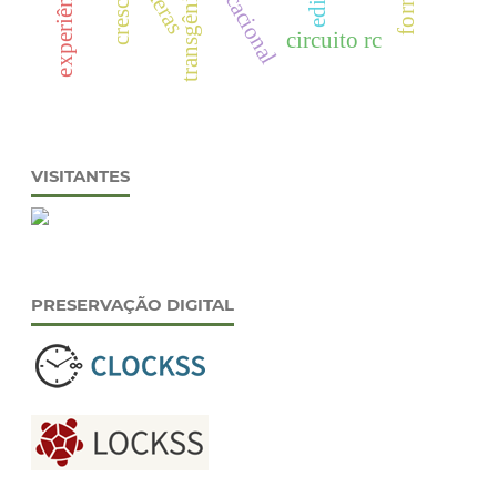
transgênicos
keras
circuito rc
VISITANTES
PRESERVAÇÃO DIGITAL