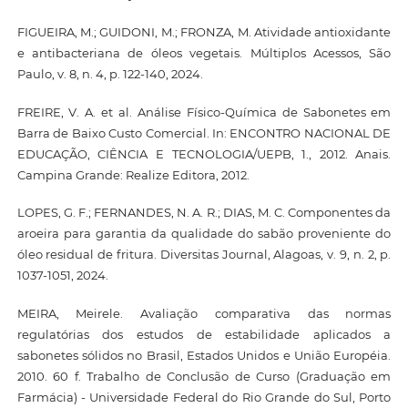
FIGUEIRA, M.; GUIDONI, M.; FRONZA, M. Atividade antioxidante
e antibacteriana de óleos vegetais. Múltiplos Acessos, São
Paulo, v. 8, n. 4, p. 122-140, 2024.
FREIRE, V. A. et al. Análise Físico-Química de Sabonetes em
Barra de Baixo Custo Comercial. In: ENCONTRO NACIONAL DE
EDUCAÇÃO, CIÊNCIA E TECNOLOGIA/UEPB, 1., 2012. Anais.
Campina Grande: Realize Editora, 2012.
LOPES, G. F.; FERNANDES, N. A. R.; DIAS, M. C. Componentes da
aroeira para garantia da qualidade do sabão proveniente do
óleo residual de fritura. Diversitas Journal, Alagoas, v. 9, n. 2, p.
1037-1051, 2024.
MEIRA, Meirele. Avaliação comparativa das normas
regulatórias dos estudos de estabilidade aplicados a
sabonetes sólidos no Brasil, Estados Unidos e União Européia.
2010. 60 f. Trabalho de Conclusão de Curso (Graduação em
Farmácia) - Universidade Federal do Rio Grande do Sul, Porto