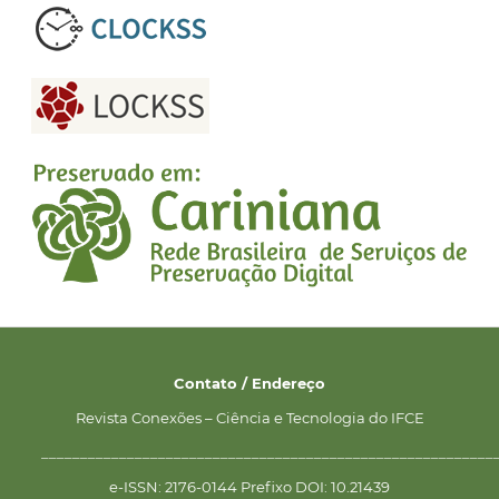
Contato / Endereço
Revista Conexões – Ciência e Tecnologia do IFCE
__________________________________________________________
e-ISSN: 2176-0144 Prefixo DOI: 10.21439