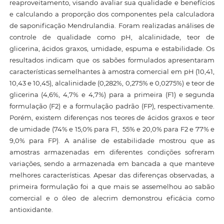
reaproveitamento, visando avaliar sua qualidade e benefícios
e calculando a proporção dos componentes pela calculadora
de saponificação Mendrulandia. Foram realizadas análises de
controle de qualidade como pH, alcalinidade, teor de
glicerina, ácidos graxos, umidade, espuma e estabilidade. Os
resultados indicam que os sabões formulados apresentaram
características semelhantes à amostra comercial em pH (10,41,
10,43 e 10,45), alcalinidade (0,282%, 0,275% e 0,0275%) e teor de
glicerina (4,6%, 4,7% e 4,7%) para a primeira (F1) e segunda
formulação (F2) e a formulação padrão (FP), respectivamente.
Porém, existem diferenças nos teores de ácidos graxos e teor
de umidade (74% e 15,0% para F1, 55% e 20,0% para F2 e 77% e
9,0% para FP). A análise de estabilidade mostrou que as
amostras armazenadas em diferentes condições sofreram
variações, sendo a armazenada em bancada a que manteve
melhores características. Apesar das diferenças observadas, a
primeira formulação foi a que mais se assemelhou ao sabão
comercial e o óleo de alecrim demonstrou eficácia como
antioxidante.