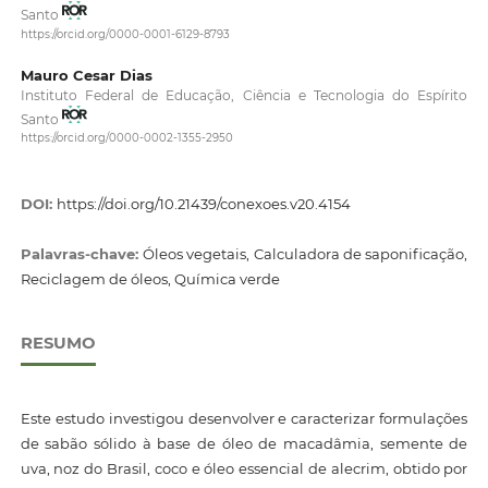
Santo
https://orcid.org/0000-0001-6129-8793
Mauro Cesar Dias
Instituto Federal de Educação, Ciência e Tecnologia do Espírito
Santo
https://orcid.org/0000-0002-1355-2950
DOI:
https://doi.org/10.21439/conexoes.v20.4154
Palavras-chave:
Óleos vegetais, Calculadora de saponificação,
Reciclagem de óleos, Química verde
RESUMO
Este estudo investigou desenvolver e caracterizar formulações
de sabão sólido à base de óleo de macadâmia, semente de
uva, noz do Brasil, coco e óleo essencial de alecrim, obtido por