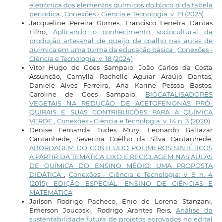
eletrônica dos elementos químicos do bloco d da tabela
periódica
,
Conexões - Ciência e Tecnologia: v. 19 (2025)
Jacqueline Pereira Gomes, Francisco Ferreira Dantas
Filho,
Aplicando o conhecimento sociocultural da
produção artesanal de queijo de coalho nas aulas de
química em uma turma da educação básica
,
Conexões -
Ciência e Tecnologia: v. 18 (2024)
Vitor Hugo de Goes Sampaio, João Carlos da Costa
Assunção, Camylla Rachelle Aguiar Araújo Dantas,
Daniele Alves Ferreira, Ana Karine Pessoa Bastos,
Caroline de Goes Sampaio,
BIOCATALISADORES
VEGETAIS NA REDUÇÃO DE ACETOFENONAS PRÓ-
QUIRAIS E SUAS CONTRIBUIÇÕES PARA A QUÍMICA
VERDE
,
Conexões - Ciência e Tecnologia: v. 14 n. 3 (2020)
Denise Fernanda Tudes Mury, Leonardo Baltazar
Cantanhede, Severina Coêlho da Silva Cantanhede,
ABORDAGEM DO CONTEÚDO POLÍMEROS SINTÉTICOS
A PARTIR DA TEMÁTICA LIXO E RECICLAGEM NAS AULAS
DE QUÍMICA DO ENSINO MÉDIO: UMA PROPOSTA
DIDÁTICA
,
Conexões - Ciência e Tecnologia: v. 9 n. 4
(2015): EDIÇÃO ESPECIAL: ENSINO DE CIÊNCIAS E
MATEMÁTICA
Jailson Rodrigo Pacheco, Enio de Lorena Stanzani,
Emerson Joucoski, Rodrigo Arantes Reis,
Análise da
sustentabilidade futura de projetos aprovados no edital