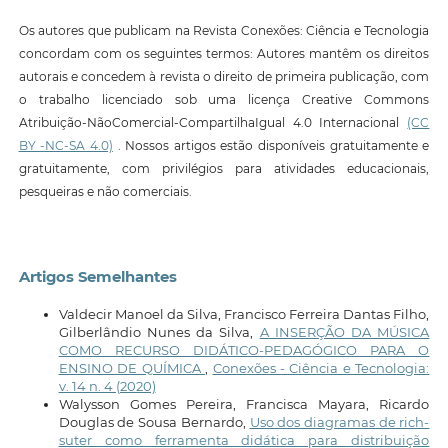
Os autores que publicam na Revista Conexões: Ciência e Tecnologia
concordam com os seguintes termos: Autores mantêm os direitos
autorais e concedem à revista o direito de primeira publicação, com
o trabalho licenciado sob uma licença Creative Commons
Atribuição-NãoComercial-CompartilhaIgual 4.0 Internacional
(CC
BY -NC-SA 4.0)
. Nossos artigos estão disponíveis gratuitamente e
gratuitamente, com privilégios para atividades educacionais,
pesqueiras e não comerciais.
Artigos Semelhantes
Valdecir Manoel da Silva, Francisco Ferreira Dantas Filho,
Gilberlândio Nunes da Silva,
A INSERÇÃO DA MÚSICA
COMO RECURSO DIDÁTICO-PEDAGÓGICO PARA O
ENSINO DE QUÍMICA
,
Conexões - Ciência e Tecnologia:
v. 14 n. 4 (2020)
Walysson Gomes Pereira, Francisca Mayara, Ricardo
Douglas de Sousa Bernardo,
Uso dos diagramas de rich-
suter como ferramenta didática para distribuição