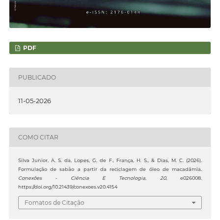
PDF
PUBLICADO
11-05-2026
COMO CITAR
Silva Junior, A. S. da, Lopes, G. de F., França, H. S., & Dias, M. C. (2026).
Formulação de sabão a partir da reciclagem de óleo de macadâmia.
Conexões - Ciência E Tecnologia
,
20
, e026008.
https://doi.org/10.21439/conexoes.v20.4154
Fomatos de Citação