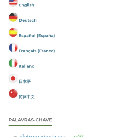
English
Deutsch
Español (España)
Français (France)
Italiano
日本語
简体中文
PALAVRAS-CHAVE
eletromagnetismo