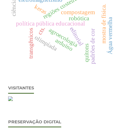
regiões costeiras
ciência
keras
mostra de física.
compostagem
robótica
Água vermelha
política pública educacional
cts.
editorial
agroecologia
transgênicos
padrões de cor
olimpíada
arduino
quítons
VISITANTES
PRESERVAÇÃO DIGITAL