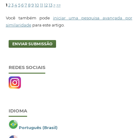
1
2
3
4
5
6
7
8
9
10
11
12
13
>
>>
Você também pode
iniciar uma pesquisa avançada por
similaridade
para este artigo.
ENVIAR SUBMISSÃO
REDES SOCIAIS
IDIOMA
Português (Brasil)