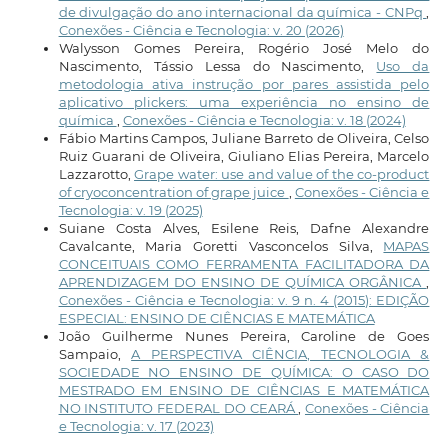
de divulgação do ano internacional da química - CNPq
,
Conexões - Ciência e Tecnologia: v. 20 (2026)
Walysson Gomes Pereira, Rogério José Melo do
Nascimento, Tássio Lessa do Nascimento,
Uso da
metodologia ativa instrução por pares assistida pelo
aplicativo plickers: uma experiência no ensino de
química
,
Conexões - Ciência e Tecnologia: v. 18 (2024)
Fábio Martins Campos, Juliane Barreto de Oliveira, Celso
Ruiz Guarani de Oliveira, Giuliano Elias Pereira, Marcelo
Lazzarotto,
Grape water: use and value of the co-product
of cryoconcentration of grape juice
,
Conexões - Ciência e
Tecnologia: v. 19 (2025)
Suiane Costa Alves, Esilene Reis, Dafne Alexandre
Cavalcante, Maria Goretti Vasconcelos Silva,
MAPAS
CONCEITUAIS COMO FERRAMENTA FACILITADORA DA
APRENDIZAGEM DO ENSINO DE QUÍMICA ORGÂNICA
,
Conexões - Ciência e Tecnologia: v. 9 n. 4 (2015): EDIÇÃO
ESPECIAL: ENSINO DE CIÊNCIAS E MATEMÁTICA
João Guilherme Nunes Pereira, Caroline de Goes
Sampaio,
A PERSPECTIVA CIÊNCIA, TECNOLOGIA &
SOCIEDADE NO ENSINO DE QUÍMICA: O CASO DO
MESTRADO EM ENSINO DE CIÊNCIAS E MATEMÁTICA
NO INSTITUTO FEDERAL DO CEARÁ
,
Conexões - Ciência
e Tecnologia: v. 17 (2023)