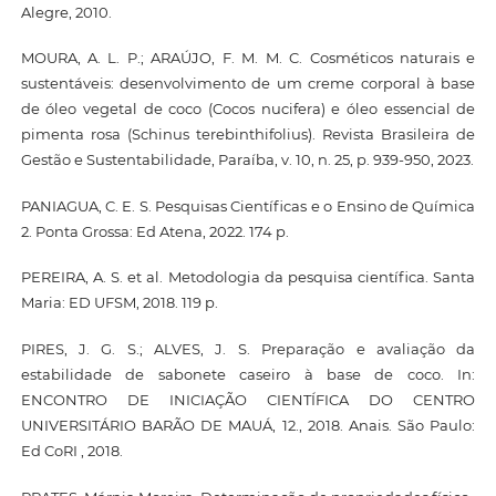
Alegre, 2010.
MOURA, A. L. P.; ARAÚJO, F. M. M. C. Cosméticos naturais e
sustentáveis: desenvolvimento de um creme corporal à base
de óleo vegetal de coco (Cocos nucifera) e óleo essencial de
pimenta rosa (Schinus terebinthifolius). Revista Brasileira de
Gestão e Sustentabilidade, Paraíba, v. 10, n. 25, p. 939-950, 2023.
PANIAGUA, C. E. S. Pesquisas Científicas e o Ensino de Química
2. Ponta Grossa: Ed Atena, 2022. 174 p.
PEREIRA, A. S. et al. Metodologia da pesquisa científica. Santa
Maria: ED UFSM, 2018. 119 p.
PIRES, J. G. S.; ALVES, J. S. Preparação e avaliação da
estabilidade de sabonete caseiro à base de coco. In:
ENCONTRO DE INICIAÇÃO CIENTÍFICA DO CENTRO
UNIVERSITÁRIO BARÃO DE MAUÁ, 12., 2018. Anais. São Paulo:
Ed CoRI , 2018.