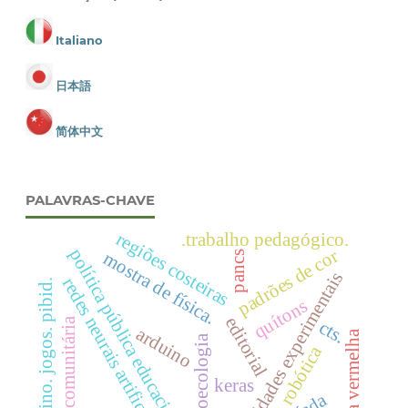
Italiano
日本語
简体中文
PALAVRAS-CHAVE
regiões costeiras
.trabalho pedagógico.
padrões de cor
política pública educacional
mostra de física.
pancs
atividades experimentais
redes neurais artificiais
ensino. jogos. pibid.
quítons
editorial
horta comunitária
cts.
arduino
Água vermelha
agroecologia
robótica
keras