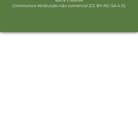
sob a
Creative
Commons
e Atribuição não comercial (CC BY-NC-SA 4.0).