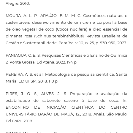
Alegre, 2010.
MOURA, A. L. P.; ARAÚJO, F. M. M. C. Cosméticos naturais e
sustentáveis: desenvolvimento de um creme corporal à base
de óleo vegetal de coco (Cocos nucifera) e óleo essencial de
pimenta rosa (Schinus terebinthifolius). Revista Brasileira de
Gestão e Sustentabilidade, Paraíba, v. 10, n. 25, p. 939-950, 2023.
PANIAGUA, C. E. S. Pesquisas Científicas e o Ensino de Química
2. Ponta Grossa: Ed Atena, 2022. 174 p.
PEREIRA, A. S. et al. Metodologia da pesquisa científica. Santa
Maria: ED UFSM, 2018. 119 p.
PIRES, J. G. S.; ALVES, J. S. Preparação e avaliação da
estabilidade de sabonete caseiro à base de coco. In:
ENCONTRO DE INICIAÇÃO CIENTÍFICA DO CENTRO
UNIVERSITÁRIO BARÃO DE MAUÁ, 12., 2018. Anais. São Paulo:
Ed CoRI , 2018.