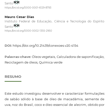
Santo
https://orcid.org/0000-0001-6129-8793
Mauro Cesar Dias
Instituto Federal de Educação, Ciência e Tecnologia do Espírito
Santo
https://orcid.org/0000-0002-1355-2950
DOI:
https://doi.org/10.21439/conexoes.v20.4154
Palavras-chave:
Óleos vegetais, Calculadora de saponificação,
Reciclagem de óleos, Química verde
RESUMO
Este estudo investigou desenvolver e caracterizar formulações
de sabão sólido à base de óleo de macadâmia, semente de
uva, noz do Brasil, coco e óleo essencial de alecrim, obtido por