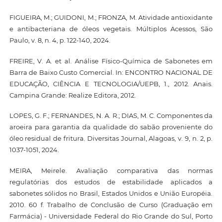
FIGUEIRA, M.; GUIDONI, M.; FRONZA, M. Atividade antioxidante
e antibacteriana de óleos vegetais. Múltiplos Acessos, São
Paulo, v. 8, n. 4, p. 122-140, 2024.
FREIRE, V. A. et al. Análise Físico-Química de Sabonetes em
Barra de Baixo Custo Comercial. In: ENCONTRO NACIONAL DE
EDUCAÇÃO, CIÊNCIA E TECNOLOGIA/UEPB, 1., 2012. Anais.
Campina Grande: Realize Editora, 2012.
LOPES, G. F.; FERNANDES, N. A. R.; DIAS, M. C. Componentes da
aroeira para garantia da qualidade do sabão proveniente do
óleo residual de fritura. Diversitas Journal, Alagoas, v. 9, n. 2, p.
1037-1051, 2024.
MEIRA, Meirele. Avaliação comparativa das normas
regulatórias dos estudos de estabilidade aplicados a
sabonetes sólidos no Brasil, Estados Unidos e União Européia.
2010. 60 f. Trabalho de Conclusão de Curso (Graduação em
Farmácia) - Universidade Federal do Rio Grande do Sul, Porto