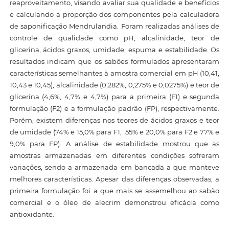
reaproveitamento, visando avaliar sua qualidade e benefícios
e calculando a proporção dos componentes pela calculadora
de saponificação Mendrulandia. Foram realizadas análises de
controle de qualidade como pH, alcalinidade, teor de
glicerina, ácidos graxos, umidade, espuma e estabilidade. Os
resultados indicam que os sabões formulados apresentaram
características semelhantes à amostra comercial em pH (10,41,
10,43 e 10,45), alcalinidade (0,282%, 0,275% e 0,0275%) e teor de
glicerina (4,6%, 4,7% e 4,7%) para a primeira (F1) e segunda
formulação (F2) e a formulação padrão (FP), respectivamente.
Porém, existem diferenças nos teores de ácidos graxos e teor
de umidade (74% e 15,0% para F1, 55% e 20,0% para F2 e 77% e
9,0% para FP). A análise de estabilidade mostrou que as
amostras armazenadas em diferentes condições sofreram
variações, sendo a armazenada em bancada a que manteve
melhores características. Apesar das diferenças observadas, a
primeira formulação foi a que mais se assemelhou ao sabão
comercial e o óleo de alecrim demonstrou eficácia como
antioxidante.