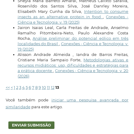
Sheyla Maria Barreto Amaral, Matheus Calixto Saraiva,
Rosenildo dos Santos Silva, José Danrley Moreira,
Elisabeth Mary Cunha da Silva,
Intention to consume
insects as an alternative protein in food
,
Conexões -
Ciência e Tecnologia: v. 19 (2025)
Jairon Isaias Leal, Carla Freitas de Andrade, Anselmo
Ramalho Pitombeira-Neto, Paulo Alexandre Costa
Rocha,
Análise preliminar do potencial eólico em três
localidades do Brasil
,
Conexões - Ciência e Tecnologia: v.
19 (2025)
Alisson Andrade Almeida , Iandra de Barros Freitas,
Cristiane Maria Sampaio Forte,
Metodologias ativas e
recursos midiáticos: uso, dificuldades e estratégias para
a prática docente
,
Conexões - Ciência e Tecnologia: v. 20
(2026)
<<
<
1
2
3
4
5
6
7
8
9
10
11
12
13
Você também pode
iniciar uma pesquisa avançada por
similaridade
para este artigo.
ENVIAR SUBMISSÃO