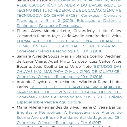
REDE ESCOLA TÉCNICA ABERTA DO BRASIL (REDE E-
TEC) NO INSTITUTO FEDERAL DE EDUCAÇÃO, CIÊNCIA E
TECNOLOGIA DO CEARÁ (IFCE)
,
Conexões - Ciência e
Tecnologia: v. 9 n. 2 (2015): Educação a Distância:
Realidades, Desafios e Perspectivas
Eliana Alves Moreira Leite, Gilvandenys Leite Sales,
Cassandra Ribeiro Joye, Carla Anaile Moreira de Oliveira,
FORMAÇÃO DE TUTORES NA DEAD/IFCE:
COMPETÊNCIAS E HABILIDADES NECESSÁRIAS
,
Conexões - Ciência e Tecnologia: v. 10 n. 2 (2016)
Samara Alves de Souza, Maria Holanda Coelho, Wedman
de Lavor Vieira, Adail Pinto Cardoso, Luiz Carlos Alves
Bezerra, João Coelho Lima Verde Neto,
ESTUDOS DAS
CHUVAS MÁXIMAS PARA O MUNICÍPIO DE IGUATU-CE
,
Conexões - Ciência e Tecnologia: v. 10 n. 2 (2016)
Antonio Glaydson Lima Moreira, Wladimir Ronald Lobo
Farias,
USO DO ÓLEO DE CRAVO NA SIMULAÇÃO DE
TRANSPORTE DE JUVENIS DE TILÁPIA DO NILO
,
Conexões - Ciência e Tecnologia: v. 9 n. 3 (2015): Edição
Especial sobre Pesca e Aquicultura
Maria Milena Fernandes da Silva, Ileane Oliveira Barros,
Briófitas e Pteridófitas: A Perspectiva dos Alunos do
Sétimo Ano do Ensino Fundamental de Jaguaribe, CE
,
Conexões - Ciência e Tecnologia: v. 11 n. 6 (2017)