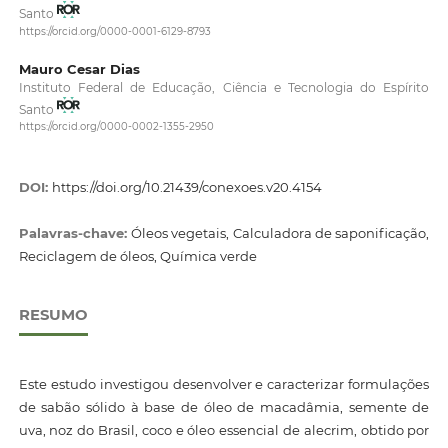
Santo
https://orcid.org/0000-0001-6129-8793
Mauro Cesar Dias
Instituto Federal de Educação, Ciência e Tecnologia do Espírito
Santo
https://orcid.org/0000-0002-1355-2950
DOI:
https://doi.org/10.21439/conexoes.v20.4154
Palavras-chave:
Óleos vegetais, Calculadora de saponificação,
Reciclagem de óleos, Química verde
RESUMO
Este estudo investigou desenvolver e caracterizar formulações
de sabão sólido à base de óleo de macadâmia, semente de
uva, noz do Brasil, coco e óleo essencial de alecrim, obtido por