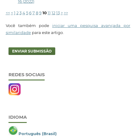
16 (2022)
<<
<
1
2
3
4
5
6
7
8
9
10
11
12
13
>
>>
Você também pode
iniciar uma pesquisa avançada por
similaridade
para este artigo.
ENVIAR SUBMISSÃO
REDES SOCIAIS
IDIOMA
Português (Brasil)