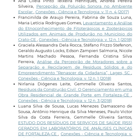
Ana Ciléia Pinto Teixeira Henriques, Andréa Pereira
Silveira,
Percepção da Poluição Sonora no Ambiente
Escolar
,
Conexões - Ciência e Tecnologia: v. 11 n. 4 (2017)
Francinilda de Araujo Pereira, Fabrina de Souza Luna,
Maria Letícia Rodrigues Gomes,
Levantamento e Análise
do Etnoconhecimento de Fitoterápicos e Zooterápicos
Utilizados em Animais de Produção no Município do
Crato-CE
,
Conexões - Ciência e Tecnologia: v. 12 n. 1 (2018)
Graciela Alessandra Dela Rocca, Stéfano Frizzo Stefenon,
Geraldo Augusto Locks, Edson Zampieri Salmoria, Nicole
Martins Machado Pessoa, Fernanda Cristina Silva
Ferreira,
Análise da Percepção de Moradores sobre a
Separação e Reciclagem de Resíduos Sólidos e do
Empreendimento “Renascer da Cidadania”, Lages, SC
,
Conexões - Ciência e Tecnologia: v. 12 n. 1 (2018)
Nirlania Diógenes Leite, Gemmelle Oliveira Santos,
Resíduos da Construção Civil: O Gerenciamento em uma
Obra Residencial de Grande Porte em Fortaleza-CE
,
Conexões - Ciência e Tecnologia: v. 12 n. 3 (2018)
Luana Silva de Sousa, Lucas Menezes Damasceno de
Sousa, Antônio Henrique da Silva Meneses, Paulo Victor
Silva da Costa Ferreira, Gemmelle Oliveira Santos,
ESTUDO DOS RESÍDUOS DE SERVIÇOS DE SAÚDE (RSS)
GERADOS EM LABORATÓRIOS DE ANÁLISES CLÍNICAS
DE FORTALEZA-CE
,
Conexões - Ciência e Tecnologia: v.