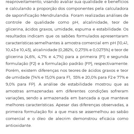
reaproveitamento, visando avaliar sua qualidade e benefícios
e calculando a proporção dos componentes pela calculadora
de saponificação Mendrulandia. Foram realizadas análises de
controle de qualidade como pH, alcalinidade, teor de
glicerina, ácidos graxos, umidade, espuma e estabilidade. Os
resultados indicam que os sabões formulados apresentaram
características semelhantes à amostra comercial em pH (10,41,
10,43 e 10,45), alcalinidade (0,282%, 0,275% e 0,0275%) e teor de
glicerina (4,6%, 4,7% e 4,7%) para a primeira (F1) e segunda
formulação (F2) e a formulação padrão (FP), respectivamente.
Porém, existem diferenças nos teores de ácidos graxos e teor
de umidade (74% e 15,0% para F1, 55% e 20,0% para F2 e 77% e
9,0% para FP). A análise de estabilidade mostrou que as
amostras armazenadas em diferentes condições sofreram
variações, sendo a armazenada em bancada a que manteve
melhores características. Apesar das diferenças observadas, a
primeira formulação foi a que mais se assemelhou ao sabão
comercial e o óleo de alecrim demonstrou eficácia como
antioxidante.