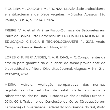
FIGUEIRA, M.; GUIDONI, M.; FRONZA, M. Atividade antioxidante
e antibacteriana de óleos vegetais. Múltiplos Acessos, São
Paulo, v. 8, n. 4, p. 122-140, 2024.
FREIRE, V. A. et al. Análise Físico-Química de Sabonetes em
Barra de Baixo Custo Comercial. In: ENCONTRO NACIONAL DE
EDUCAÇÃO, CIÊNCIA E TECNOLOGIA/UEPB, 1., 2012. Anais.
Campina Grande: Realize Editora, 2012.
LOPES, G. F.; FERNANDES, N. A. R.; DIAS, M. C. Componentes da
aroeira para garantia da qualidade do sabão proveniente do
óleo residual de fritura. Diversitas Journal, Alagoas, v. 9, n. 2, p.
1037-1051, 2024.
MEIRA, Meirele. Avaliação comparativa das normas
regulatórias dos estudos de estabilidade aplicados a
sabonetes sólidos no Brasil, Estados Unidos e União Européia.
2010. 60 f. Trabalho de Conclusão de Curso (Graduação em
Farmácia) - Universidade Federal do Rio Grande do Sul, Porto