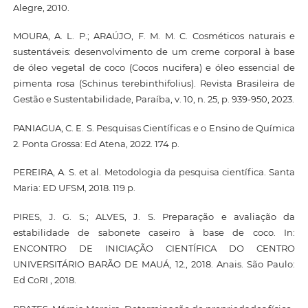
Alegre, 2010.
MOURA, A. L. P.; ARAÚJO, F. M. M. C. Cosméticos naturais e
sustentáveis: desenvolvimento de um creme corporal à base
de óleo vegetal de coco (Cocos nucifera) e óleo essencial de
pimenta rosa (Schinus terebinthifolius). Revista Brasileira de
Gestão e Sustentabilidade, Paraíba, v. 10, n. 25, p. 939-950, 2023.
PANIAGUA, C. E. S. Pesquisas Científicas e o Ensino de Química
2. Ponta Grossa: Ed Atena, 2022. 174 p.
PEREIRA, A. S. et al. Metodologia da pesquisa científica. Santa
Maria: ED UFSM, 2018. 119 p.
PIRES, J. G. S.; ALVES, J. S. Preparação e avaliação da
estabilidade de sabonete caseiro à base de coco. In:
ENCONTRO DE INICIAÇÃO CIENTÍFICA DO CENTRO
UNIVERSITÁRIO BARÃO DE MAUÁ, 12., 2018. Anais. São Paulo:
Ed CoRI , 2018.