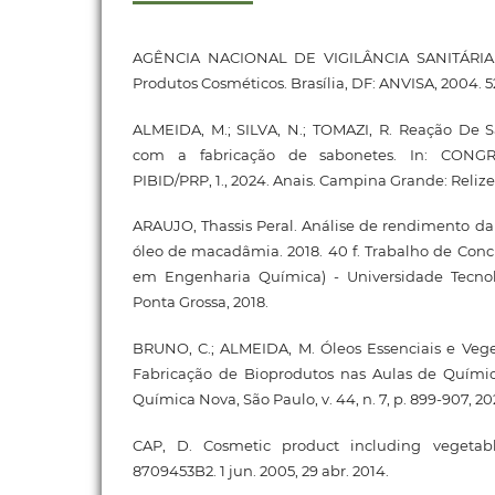
AGÊNCIA NACIONAL DE VIGILÂNCIA SANITÁRIA. 
Produtos Cosméticos. Brasília, DF: ANVISA, 2004. 5
ALMEIDA, M.; SILVA, N.; TOMAZI, R. Reação De 
com a fabricação de sabonetes. In: CON
PIBID/PRP, 1., 2024. Anais. Campina Grande: Relize
ARAUJO, Thassis Peral. Análise de rendimento da 
óleo de macadâmia. 2018. 40 f. Trabalho de Con
em Engenharia Química) - Universidade Tecnol
Ponta Grossa, 2018.
BRUNO, C.; ALMEIDA, M. Óleos Essenciais e Vege
Fabricação de Bioprodutos nas Aulas de Quími
Química Nova, São Paulo, v. 44, n. 7, p. 899-907, 20
CAP, D. Cosmetic product including vegetab
8709453B2. 1 jun. 2005, 29 abr. 2014.