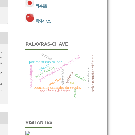
日本語
简体中文
PALAVRAS-CHAVE
.,
arduino
política pública educacional
redes neurais artificiais
).
polimorfismo de cor
da
ciência
lei de faraday
compostagem
a.
padrões de cor
olimpíada
quítons
editorial
0
,
robótica
cts.
54
programa caminho da escola.
sequência didática
keras
VISITANTES