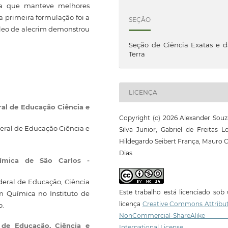
 a que manteve melhores
 a primeira formulação foi a
SEÇÃO
óleo de alecrim demonstrou
Seção de Ciência Exatas e 
Terra
LICENÇA
ral de Educação Ciência e
Copyright (c) 2026 Alexander Sou
deral de Educação Ciência e
Silva Junior, Gabriel de Freitas L
Hildegardo Seibert França, Mauro 
Dias
uímica de São Carlos -
deral de Educação, Ciência
Este trabalho está licenciado so
m Química no Instituto de
licença
Creative Commons Attribut
o.
NonCommercial-ShareAlike
l de Educação, Ciência e
International License
.