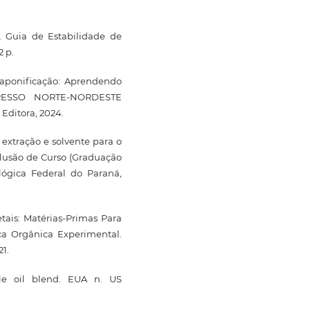
Guia de Estabilidade de
2 p.
Saponificação: Aprendendo
GRESSO NORTE-NORDESTE
 Editora, 2024.
extração e solvente para o
clusão de Curso (Graduação
ógica Federal do Paraná,
tais: Matérias-Primas Para
ca Orgânica Experimental.
21.
le oil blend. EUA n. US