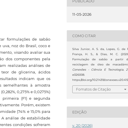
PUBLICADO
11-05-2026
COMO CITAR
izar formulações de sabão
uva, noz do Brasil, coco e
Silva Junior, A. S. da, Lopes, G. de F
amento, visando avaliar sua
França, H. S., & Dias, M. C. (2026
ção dos componentes pela
Formulação de sabão a partir 
reciclagem de óleo de macadâmi
am realizadas análises de
Conexões - Ciência E Tecnologia
,
2
teor de glicerina, ácidos
e026008.
esultados indicam que os
https://doi.org/10.21439/conexoes.v20.41
as semelhantes à amostra
Fomatos de Citação
e (0,282%, 0,275% e 0,0275%)
a primeira (F1) e segunda
ectivamente. Porém, existem
 umidade (74% e 15,0% para
EDIÇÃO
 A análise de estabilidade
entes condições sofreram
v. 20 (2026)