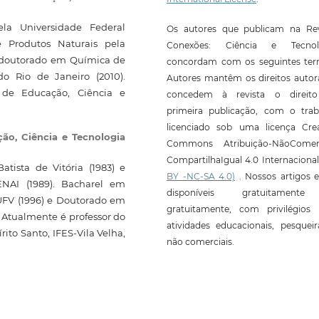
la Universidade Federal
Os autores que publicam na Rev
 Produtos Naturais pela
Conexões: Ciência e Tecnol
e doutorado em Química de
concordam com os seguintes ter
do Rio de Janeiro (2010).
Autores mantêm os direitos autor
l de Educação, Ciência e
concedem à revista o direit
primeira publicação, com o trab
licenciado sob uma licença Crea
ção, Ciência e Tecnologia
Commons Atribuição-NãoComerc
CompartilhaIgual 4.0 Internaciona
tista de Vitória (1983) e
BY -NC-SA 4.0)
. Nossos artigos e
ENAI (1989). Bacharel em
disponíveis gratuitament
UFV (1996) e Doutorado em
gratuitamente, com privilégios 
 Atualmente é professor do
atividades educacionais, pesquei
ito Santo, IFES-Vila Velha,
não comerciais.