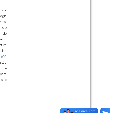
ista
ogia
mos:
ais e
o de
alho
tive
ial-
l
(CC
stão
e e
para
ras e