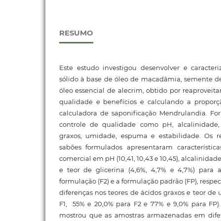
RESUMO
Este estudo investigou desenvolver e caracter
sólido à base de óleo de macadâmia, semente de 
óleo essencial de alecrim, obtido por reaproveit
qualidade e benefícios e calculando a propor
calculadora de saponificação Mendrulandia. For
controle de qualidade como pH, alcalinidade, 
graxos, umidade, espuma e estabilidade. Os r
sabões formulados apresentaram característic
comercial em pH (10,41, 10,43 e 10,45), alcalinidad
e teor de glicerina (4,6%, 4,7% e 4,7%) para 
formulação (F2) e a formulação padrão (FP), resp
diferenças nos teores de ácidos graxos e teor de
F1, 55% e 20,0% para F2 e 77% e 9,0% para FP).
mostrou que as amostras armazenadas em difer