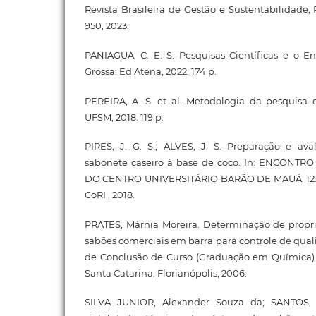
Revista Brasileira de Gestão e Sustentabilidade, Pa
950, 2023.
PANIAGUA, C. E. S. Pesquisas Científicas e o E
Grossa: Ed Atena, 2022. 174 p.
PEREIRA, A. S. et al. Metodologia da pesquisa c
UFSM, 2018. 119 p.
PIRES, J. G. S.; ALVES, J. S. Preparação e ava
sabonete caseiro à base de coco. In: ENCONTR
DO CENTRO UNIVERSITÁRIO BARÃO DE MAUÁ, 12., 2
CoRI , 2018.
PRATES, Márnia Moreira. Determinação de propri
sabões comerciais em barra para controle de quali
de Conclusão de Curso (Graduação em Química) 
Santa Catarina, Florianópolis, 2006.
SILVA JUNIOR, Alexander Souza da; SANTOS, 