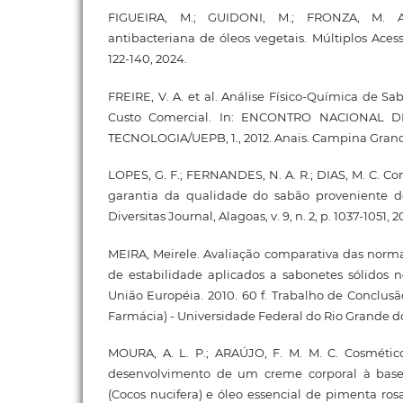
FIGUEIRA, M.; GUIDONI, M.; FRONZA, M. At
antibacteriana de óleos vegetais. Múltiplos Acesso
122-140, 2024.
FREIRE, V. A. et al. Análise Físico-Química de S
Custo Comercial. In: ENCONTRO NACIONAL 
TECNOLOGIA/UEPB, 1., 2012. Anais. Campina Grande:
LOPES, G. F.; FERNANDES, N. A. R.; DIAS, M. C. C
garantia da qualidade do sabão proveniente do 
Diversitas Journal, Alagoas, v. 9, n. 2, p. 1037-1051, 2
MEIRA, Meirele. Avaliação comparativa das norma
de estabilidade aplicados a sabonetes sólidos n
União Européia. 2010. 60 f. Trabalho de Conclu
Farmácia) - Universidade Federal do Rio Grande do 
MOURA, A. L. P.; ARAÚJO, F. M. M. C. Cosmético
desenvolvimento de um creme corporal à base
(Cocos nucifera) e óleo essencial de pimenta rosa 