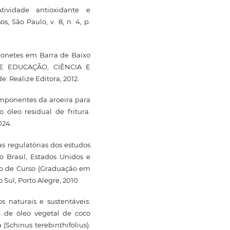
ividade antioxidante e
s, São Paulo, v. 8, n. 4, p.
abonetes em Barra de Baixo
DE EDUCAÇÃO, CIÊNCIA E
 Realize Editora, 2012.
omponentes da aroeira para
óleo residual de fritura.
024.
s regulatórias dos estudos
o Brasil, Estados Unidos e
são de Curso (Graduação em
Sul, Porto Alegre, 2010.
s naturais e sustentáveis:
 de óleo vegetal de coco
(Schinus terebinthifolius).