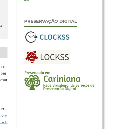
PRESERVAÇÃO DIGITAL
da
za da
opes,
Cesar
b uma
ion-
 4.0