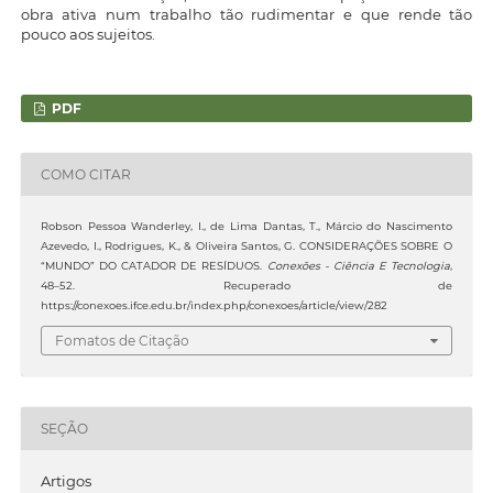
obra ativa num trabalho tão rudimentar e que rende tão
pouco aos sujeitos.
PDF
COMO CITAR
Robson Pessoa Wanderley, I., de Lima Dantas, T., Márcio do Nascimento
Azevedo, I., Rodrigues, K., & Oliveira Santos, G. CONSIDERAÇÕES SOBRE O
“MUNDO” DO CATADOR DE RESÍDUOS.
Conexões - Ciência E Tecnologia
,
48–52. Recuperado de
https://conexoes.ifce.edu.br/index.php/conexoes/article/view/282
Fomatos de Citação
SEÇÃO
Artigos