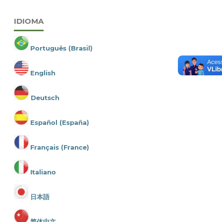
IDIOMA
Português (Brasil)
English
Deutsch
Español (España)
Français (France)
Italiano
日本語
简体中文