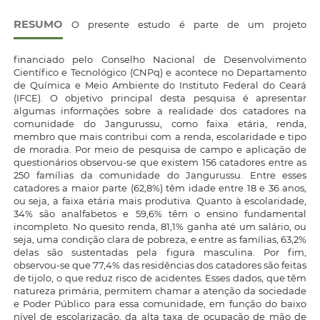
RESUMO
O presente estudo é parte de um projeto
financiado pelo Conselho Nacional de Desenvolvimento
Científico e Tecnológico (CNPq) e acontece no Departamento
de Química e Meio Ambiente do Instituto Federal do Ceará
(IFCE). O objetivo principal desta pesquisa é apresentar
algumas informações sobre a realidade dos catadores na
comunidade do Jangurussu, como faixa etária, renda,
membro que mais contribui com a renda, escolaridade e tipo
de moradia. Por meio de pesquisa de campo e aplicação de
questionários observou-se que existem 156 catadores entre as
250 famílias da comunidade do Jangurussu. Entre esses
catadores a maior parte (62,8%) têm idade entre 18 e 36 anos,
ou seja, a faixa etária mais produtiva. Quanto à escolaridade,
34% são analfabetos e 59,6% têm o ensino fundamental
incompleto. No quesito renda, 81,1% ganha até um salário, ou
seja, uma condição clara de pobreza, e entre as famílias, 63,2%
delas são sustentadas pela figura masculina. Por fim,
observou-se que 77,4% das residências dos catadores são feitas
de tijolo, o que reduz risco de acidentes. Esses dados, que têm
natureza primária, permitem chamar a atenção da sociedade
e Poder Público para essa comunidade, em função do baixo
nível de escolarização, da alta taxa de ocupação de mão de