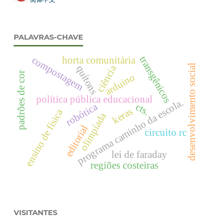
PALAVRAS-CHAVE
transgênicos
compostagem
horta comunitária
desenvolvimento social
ciência
quítons
padrões de cor
arduino
política pública educacional
programa caminho da escola.
robótica
cts.
keras
ensino de física
olimpíada
editorial
circuito rc
lei de faraday
regiões costeiras
VISITANTES