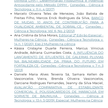
citrifolia Linn.): Determinação Fitoquímica e Potencial
Antioxidante pelo Método DPPH
,
Conexões - Ciência e
Tecnologia: v. 11 n. 4 (2017)
Marcelo Oliveira Teles de Menezes, João Batista de
Freitas Filho, Marcos Erick Rodrigues da Silva,
BANCO
DE MUDAS: 10 ANOS DE CONTRIBUIÇÃO PARA A
QUALIDADE AMBIENTAL DE SOBRAL-CE
,
Conexões -
Ciência e Tecnologia: Vol. 6, No. 2 (2012)
Ana Cristina da Silva Morais,
Editorial 2ª Edição Especial -
Mulheres na Ciência
,
Conexões - Ciência e Tecnologia: v.
14 n. 1 (2020): Esp.2 Mulheres na ciência
Kássia Crislayne Duarte Ferreira, Marcus Vinicius
Andrade, Adriana Guimarães Costa,
A INFLUÊNCIA DO
LANÇAMENTO DE EFLUENTES DE GALERIAS PLUVIAS
NA BALNEABILIDADE DA PRAIA DO FUTURO EM
FORTALEZA-CE
,
Conexões - Ciência e Tecnologia: v. 7 n. 3
(2013)
Daniele Maria Alves Teixeira Sá, Samara Kellen de
Vasconcelos Vieira, Brenda Oliveira Vasconcelos,
Darciane Rodrigues Fernandes, Jeanny da Silva Maciel,
AVALIAÇÃO COMPARATIVA DE ESTABILIZANTE
COMERCIAL E POLISSACARÍDEOS DE MARACUJÁ EM
SORVETE DE BAUNILHA
,
Conexões - Ciência e
Tecnologia: v. 13 n. 5 (2019): Especial: Mulheres na Ciência