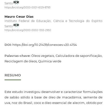
Santo
https://orcid.org/0000-0001-6129-8793
Mauro Cesar Dias
Instituto Federal de Educação, Ciência e Tecnologia do Espírito
Santo
https://orcid.org/0000-0002-1355-2950
DOI:
https://doi.org/10.21439/conexoes.v20.4154
Palavras-chave:
Óleos vegetais, Calculadora de saponificação,
Reciclagem de óleos, Química verde
RESUMO
Este estudo investigou desenvolver e caracterizar formulações
de sabão sólido à base de óleo de macadâmia, semente de
uva, noz do Brasil, coco e óleo essencial de alecrim, obtido por