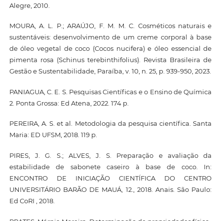
Alegre, 2010.
MOURA, A. L. P.; ARAÚJO, F. M. M. C. Cosméticos naturais e
sustentáveis: desenvolvimento de um creme corporal à base
de óleo vegetal de coco (Cocos nucifera) e óleo essencial de
pimenta rosa (Schinus terebinthifolius). Revista Brasileira de
Gestão e Sustentabilidade, Paraíba, v. 10, n. 25, p. 939-950, 2023.
PANIAGUA, C. E. S. Pesquisas Científicas e o Ensino de Química
2. Ponta Grossa: Ed Atena, 2022. 174 p.
PEREIRA, A. S. et al. Metodologia da pesquisa científica. Santa
Maria: ED UFSM, 2018. 119 p.
PIRES, J. G. S.; ALVES, J. S. Preparação e avaliação da
estabilidade de sabonete caseiro à base de coco. In:
ENCONTRO DE INICIAÇÃO CIENTÍFICA DO CENTRO
UNIVERSITÁRIO BARÃO DE MAUÁ, 12., 2018. Anais. São Paulo:
Ed CoRI , 2018.