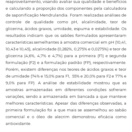
reaproveitamento, visando avaliar sua qualidade e benefícios
e calculando a proporção dos componentes pela calculadora
de saponificação Mendrulandia. Foram realizadas análises de
controle de qualidade como pH, alcalinidade, teor de
glicerina, ácidos graxos, umidade, espuma e estabilidade. Os
resultados indicam que os sabões formulados apresentaram
características semelhantes à amostra comercial em pH (10,41,
10,43 e 10,45), alcalinidade (0,282%, 0,275% e 0,0275%) e teor de
glicerina (4,6%, 4,7% e 4,7%) para a primeira (F1) e segunda
formulação (F2) e a formulação padrão (FP), respectivamente.
Porém, existem diferenças nos teores de ácidos graxos e teor
de umidade (74% e 15,0% para F1, 55% e 20,0% para F2 e 77% e
9,0% para FP). A análise de estabilidade mostrou que as
amostras armazenadas em diferentes condições sofreram
variações, sendo a armazenada em bancada a que manteve
melhores características. Apesar das diferenças observadas, a
primeira formulação foi a que mais se assemelhou ao sabão
comercial e o óleo de alecrim demonstrou eficácia como
antioxidante.