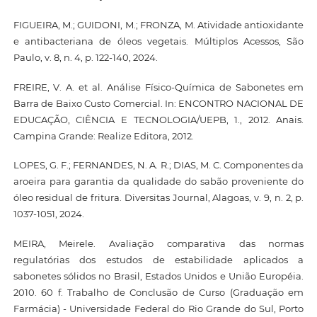
FIGUEIRA, M.; GUIDONI, M.; FRONZA, M. Atividade antioxidante
e antibacteriana de óleos vegetais. Múltiplos Acessos, São
Paulo, v. 8, n. 4, p. 122-140, 2024.
FREIRE, V. A. et al. Análise Físico-Química de Sabonetes em
Barra de Baixo Custo Comercial. In: ENCONTRO NACIONAL DE
EDUCAÇÃO, CIÊNCIA E TECNOLOGIA/UEPB, 1., 2012. Anais.
Campina Grande: Realize Editora, 2012.
LOPES, G. F.; FERNANDES, N. A. R.; DIAS, M. C. Componentes da
aroeira para garantia da qualidade do sabão proveniente do
óleo residual de fritura. Diversitas Journal, Alagoas, v. 9, n. 2, p.
1037-1051, 2024.
MEIRA, Meirele. Avaliação comparativa das normas
regulatórias dos estudos de estabilidade aplicados a
sabonetes sólidos no Brasil, Estados Unidos e União Européia.
2010. 60 f. Trabalho de Conclusão de Curso (Graduação em
Farmácia) - Universidade Federal do Rio Grande do Sul, Porto