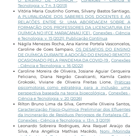
Tecnologia: v. 7 n. 3 (2013)
Vitória Maria Coutinho Gomes, Silvany Bastos Santiago,
A PLURALIDADE DOS SABERES DOS DOCENTES E AS
RELAÇÕES ENTRE SI: UMA ABORDAGEM SOBRE A
FORMAÇÃO DOS PROFESSORES DA LICENCIATURA EM
QUÍMICA NO IFCE MARACANAÚ (CE)
,
Conexões - Ciência
e Tecnologia: v. 15 (2021): Publicação Contínua
Nágila Menezes Rocha, Ana Karine Portela Vasconcelos,
Caroline de Goes Sampaio,
OS DESAFIOS DO ENSINO
DE QUÍMICA DURANTE A ADOÇÃO DO ENSINO REMOTO
OCASIONADO PELA PANDEMIA DA COVID-19
,
Conexões
- Ciência e Tecnologia: v. 16 (2022)
Caroline Moreira de Oliveira, Josiane Aguiar Cerqueira
Feliciano, Diana Negrão Cavalcanti, Kamila Castro
Grokoski, Viviane de Oliveira Freitas Lione,
Práticas
psicomotoras como estratégia para a inclusão: uma
perspectiva baseada na teoria bioecológica
,
Conexões -
Ciência e Tecnologia: v. 20 (2026)
Rilton Bruno Lima da Silva, Gemmelle Oliveira Santos,
Caracterização Físico-Química Preliminar dos Efluentes
da Incineração de Resíduos Perigosos de Fortaleza-CE
,
Conexões - Ciência e Tecnologia: v. 13 n. 3 (2019)
Leonardo Sobreira Rodrigues, Ana Raquel Araújo da
Silva, Ana Angélica Mathias Macêdo,
Noni (Morinda