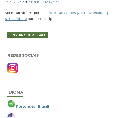
<<
<
1
2
3
4
5
6
7
8
9
10
11
12
13
>
>>
Você também pode
iniciar uma pesquisa avançada por
similaridade
para este artigo.
ENVIAR SUBMISSÃO
REDES SOCIAIS
IDIOMA
Português (Brasil)