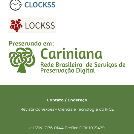
Contato / Endereço
Revista Conexões – Ciência e Tecnologia do IFCE
__________________________________________________________
e-ISSN: 2176-0144 Prefixo DOI: 10.21439