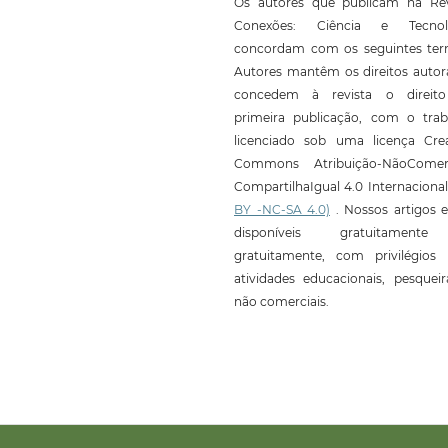
Os autores que publicam na Rev
Conexões: Ciência e Tecnol
concordam com os seguintes ter
Autores mantêm os direitos autor
concedem à revista o direit
primeira publicação, com o trab
licenciado sob uma licença Crea
Commons Atribuição-NãoComerc
CompartilhaIgual 4.0 Internaciona
BY -NC-SA 4.0)
. Nossos artigos e
disponíveis gratuitament
gratuitamente, com privilégios 
atividades educacionais, pesquei
não comerciais.