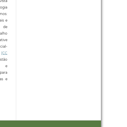
ista
ogia
mos:
ais e
o de
alho
tive
ial-
l
(CC
stão
e e
para
ras e