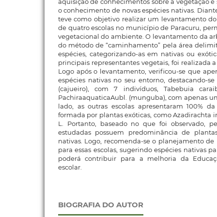
aquisição de conhecimentos sobre a vegetação e 
o conhecimento de novas espécies nativas. Diante
teve como objetivo realizar um levantamento do
de quatro escolas no município de Paracuru, per
vegetacional do ambiente. O levantamento da arbo
do método de “caminhamento” pela área delimita
espécies, categorizando-as em nativas ou exóti
principais representantes vegetais, foi realizada a
Logo após o levantamento, verificou-se que ape
espécies nativas no seu entorno, destacando-se
(cajueiro), com 7 indivíduos, Tabebuia carai
PachiraaquaticaAubl. (munguba), com apenas um 
lado, as outras escolas apresentaram 100% da 
formada por plantas exóticas, como Azadirachta in
L. Portanto, baseado no que foi observado, p
estudadas possuem predominância de plantas
nativas. Logo, recomenda-se o planejamento de 
para essas escolas, sugerindo espécies nativas pa
poderá contribuir para a melhoria da Educa
escolar.
BIOGRAFIA DO AUTOR