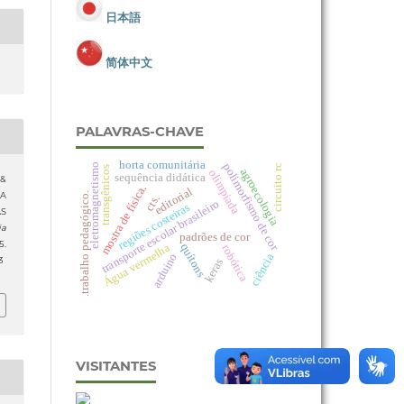
日本語
简体中文
PALAVRAS-CHAVE
horta comunitária
polimorfismo de cor
eletromagnetismo
circuito rc
transgênicos
agroecologia
olimpíada
sequência didática
 &
mostra de física.
editorial
DA
.trabalho pedagógico.
cts.
transporte escolar brasileiro
regiões costeiras
AS
ia
padrões de cor
5.
quítons
Água vermelha
robótica
arduino
ciência
3
keras
VISITANTES