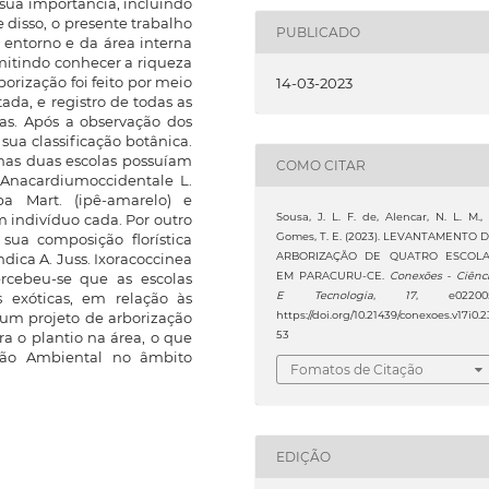
sua importância, incluindo
 disso, o presente trabalho
PUBLICADO
 entorno e da área interna
mitindo conhecer a riqueza
rização foi feito por meio
14-03-2023
da, e registro de todas as
cas. Após a observação dos
 sua classificação botânica.
nas duas escolas possuíam
COMO CITAR
 Anacardiumoccidentale L.
ba Mart. (ipê-amarelo) e
Sousa, J. L. F. de, Alencar, N. L. M.,
indivíduo cada. Por outro
Gomes, T. E. (2023). LEVANTAMENTO 
sua composição florística
ARBORIZAÇÃO DE QUATRO ESCOL
dica A. Juss. Ixoracoccinea
EM PARACURU-CE.
Conexões - Ciênc
ercebeu-se que as escolas
E Tecnologia
,
17
, e02200
 exóticas, em relação às
https://doi.org/10.21439/conexoes.v17i0.2
um projeto de arborização
53
ra o plantio na área, o que
ção Ambiental no âmbito
Fomatos de Citação
EDIÇÃO