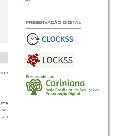
PRESERVAÇÃO DIGITAL
cia e
b uma
ion-
 4.0