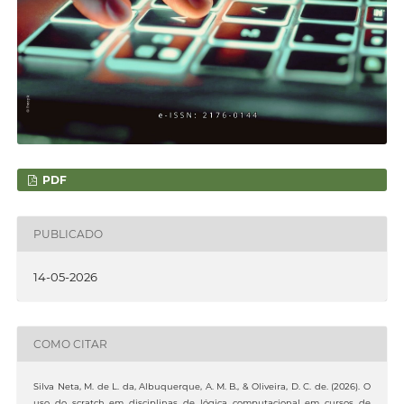
PDF
PUBLICADO
14-05-2026
COMO CITAR
Silva Neta, M. de L. da, Albuquerque, A. M. B., & Oliveira, D. C. de. (2026). O
uso do scratch em disciplinas de lógica computacional em cursos de