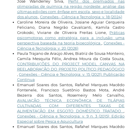
José Wanderley Silva,
Perfil dos premiados nas
olimpíadas de química na região nordeste: análise das
últimas edições com ênfase em escola, sexo e localidade
dos alunos
,
Conexões - Ciência e Tecnologia: v. 18 (2024)
Caroline Moreira de Oliveira, Josiane Aguiar Cerqueira
Feliciano, Diana Negrão Cavalcanti, Kamila Castro
Grokoski, Viviane de Oliveira Freitas Lione,
Práticas
psicomotoras como estratégia para a inclusão: uma
perspectiva baseada na teoria bioecológica
,
Conexões -
Ciência e Tecnologia: v. 20 (2026)
Paula Trajano de Araújo Alves, Biatriz de Sousa Monteiro,
Camila Mesquita Félix, Andrea Moura da Costa Souza,
CONTRIBUIÇÕES DO PROJECT MODEL CANVAS NA
REELABORAÇÃO DO PROJETO POLÍTICO PEDAGÓGICO
,
Conexões - Ciência e Tecnologia: v. 15 (2021): Publicação
Contínua
Emanuel Soares dos Santos, Rafahel Marques Macêdo
Fontenele, Francisco Suetônio Bastos Mota, André
Bezerra dos Santos, Rosemeiry Melo Carvalho,
AVALIAÇÃO TÉCNICA ECONÔMICA DE TILÁPIAS
CULTIVADAS COM DIFERENTES TAXAS DE
ALIMENTAÇÃO EM ESGOTO DOMÉSTICO TRATADO
,
Conexões - Ciência e Tecnologia: v. 9 n. 3 (2015): Edição
Especial sobre Pesca e Aquicultura
Emanuel Soares dos Santos, Rafahel Marques Macêdo