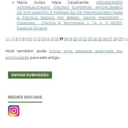
Maria Juraci Maia Cavalcante,
ORGANISMOS
INTERNACIONAIS, ENSINO SUPERIOR, INTERCÂMBIO
DE ESTUDANTES E FORMAÇÃO DE PROFESSORES PARA
A ESCOLA BÁSICA NO BRASIL (ANOS 1990/2000)
,
Conexões - Ciência e Tecnologia: v. 14 n. 5 (2020):
Especial: Ensino
<<
<
5
6
7
8
9
10
11
12
13
14
15
16
17
18
19
20
21
22
23
24
25
26
27
28
29
>
Você também pode
iniciar uma pesquisa avançada por
similaridade
para este artigo.
ENVIAR SUBMISSÃO
REDES SOCIAIS