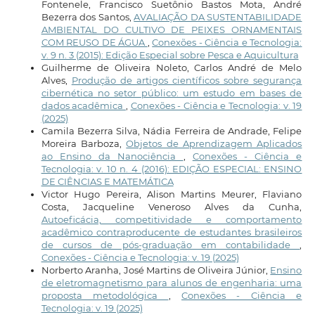
Fontenele, Francisco Suetônio Bastos Mota, André
Bezerra dos Santos,
AVALIAÇÃO DA SUSTENTABILIDADE
AMBIENTAL DO CULTIVO DE PEIXES ORNAMENTAIS
COM REUSO DE ÁGUA
,
Conexões - Ciência e Tecnologia:
v. 9 n. 3 (2015): Edição Especial sobre Pesca e Aquicultura
Guilherme de Oliveira Noleto, Carlos André de Melo
Alves,
Produção de artigos científicos sobre segurança
cibernética no setor público: um estudo em bases de
dados acadêmica
,
Conexões - Ciência e Tecnologia: v. 19
(2025)
Camila Bezerra Silva, Nádia Ferreira de Andrade, Felipe
Moreira Barboza,
Objetos de Aprendizagem Aplicados
ao Ensino da Nanociência
,
Conexões - Ciência e
Tecnologia: v. 10 n. 4 (2016): EDIÇÃO ESPECIAL: ENSINO
DE CIÊNCIAS E MATEMÁTICA
Victor Hugo Pereira, Alison Martins Meurer, Flaviano
Costa, Jacqueline Veneroso Alves da Cunha,
Autoeficácia, competitividade e comportamento
acadêmico contraproducente de estudantes brasileiros
de cursos de pós-graduação em contabilidade
,
Conexões - Ciência e Tecnologia: v. 19 (2025)
Norberto Aranha, José Martins de Oliveira Júnior,
Ensino
de eletromagnetismo para alunos de engenharia: uma
proposta metodológica
,
Conexões - Ciência e
Tecnologia: v. 19 (2025)