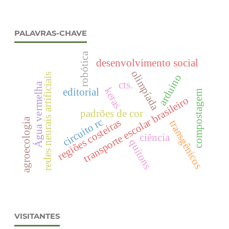
PALAVRAS-CHAVE
robótica
desenvolvimento social
olimpíada
redes neurais artificiais
arduino
cts.
Água vermelha
keras
editorial
compostagem
transporte escolar brasileiro
padrões de cor
circuito rc
agroecologia
regiões costeiras
transgênicos
ciência
quítons
VISITANTES