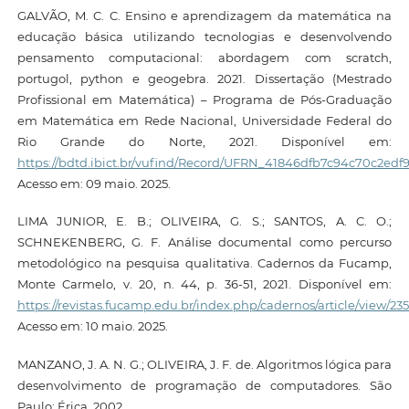
GALVÃO, M. C. C. Ensino e aprendizagem da matemática na
educação básica utilizando tecnologias e desenvolvendo
pensamento computacional: abordagem com scratch,
portugol, python e geogebra. 2021. Dissertação (Mestrado
Profissional em Matemática) – Programa de Pós-Graduação
em Matemática em Rede Nacional, Universidade Federal do
Rio Grande do Norte, 2021. Disponível em:
https://bdtd.ibict.br/vufind/Record/UFRN_41846dfb7c94c70c2ed
Acesso em: 09 maio. 2025.
LIMA JUNIOR, E. B.; OLIVEIRA, G. S.; SANTOS, A. C. O.;
SCHNEKENBERG, G. F. Análise documental como percurso
metodológico na pesquisa qualitativa. Cadernos da Fucamp,
Monte Carmelo, v. 20, n. 44, p. 36-51, 2021. Disponível em:
https://revistas.fucamp.edu.br/index.php/cadernos/article/view/23
Acesso em: 10 maio. 2025.
MANZANO, J. A. N. G.; OLIVEIRA, J. F. de. Algoritmos lógica para
desenvolvimento de programação de computadores. São
Paulo: Érica, 2002.