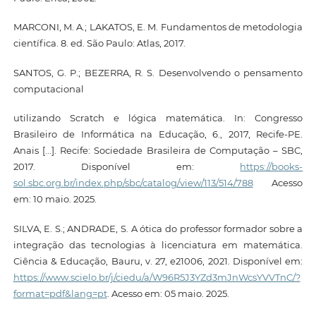
MARCONI, M. A.; LAKATOS, E. M. Fundamentos de metodologia
científica. 8. ed. São Paulo: Atlas, 2017.
SANTOS, G. P.; BEZERRA, R. S. Desenvolvendo o pensamento
computacional
utilizando Scratch e lógica matemática. In: Congresso
Brasileiro de Informática na Educação, 6., 2017, Recife-PE.
Anais [...]. Recife: Sociedade Brasileira de Computação – SBC,
2017. Disponível em:
https://books-
sol.sbc.org.br/index.php/sbc/catalog/view/113/514/788
Acesso
em: 10 maio. 2025.
SILVA, E. S.; ANDRADE, S. A ótica do professor formador sobre a
integração das tecnologias à licenciatura em matemática.
Ciência & Educação, Bauru, v. 27, e21006, 2021. Disponível em:
https://www.scielo.br/j/ciedu/a/W96R5J3YZd3mJnWcsYVVTnC/?
format=pdf&lang=pt
. Acesso em: 05 maio. 2025.