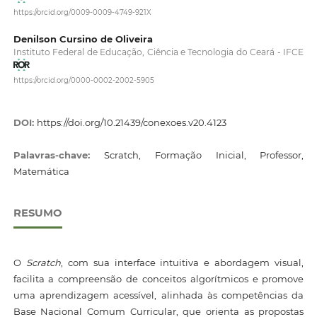
https://orcid.org/0009-0009-4749-921X
Denilson Cursino de Oliveira
Instituto Federal de Educação, Ciência e Tecnologia do Ceará - IFCE
https://orcid.org/0000-0002-2002-5905
DOI:
https://doi.org/10.21439/conexoes.v20.4123
Palavras-chave:
Scratch, Formação Inicial, Professor,
Matemática
RESUMO
O
Scratch
, com sua interface intuitiva e abordagem visual,
facilita a compreensão de conceitos algorítmicos e promove
uma aprendizagem acessível, alinhada às competências da
Base Nacional Comum Curricular, que orienta as propostas