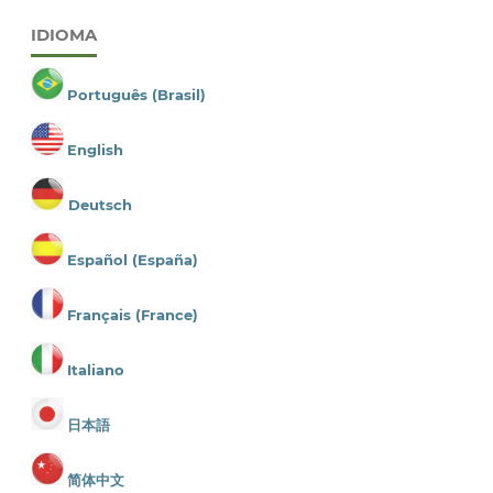
IDIOMA
Português (Brasil)
English
Deutsch
Español (España)
Français (France)
Italiano
日本語
简体中文