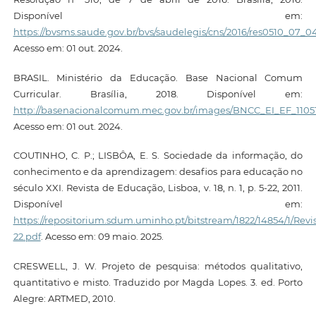
Disponível em:
https://bvsms.saude.gov.br/bvs/saudelegis/cns/2016/res0510_07_0
Acesso em: 01 out. 2024.
BRASIL. Ministério da Educação. Base Nacional Comum
Curricular. Brasília, 2018. Disponível em:
http://basenacionalcomum.mec.gov.br/images/BNCC_EI_EF_110518
Acesso em: 01 out. 2024.
COUTINHO, C. P.; LISBÔA, E. S. Sociedade da informação, do
conhecimento e da aprendizagem: desafios para educação no
século XXI. Revista de Educação, Lisboa, v. 18, n. 1, p. 5-22, 2011.
Disponível em:
https://repositorium.sdum.uminho.pt/bitstream/1822/14854/1/
22.pdf
. Acesso em: 09 maio. 2025.
CRESWELL, J. W. Projeto de pesquisa: métodos qualitativo,
quantitativo e misto. Traduzido por Magda Lopes. 3. ed. Porto
Alegre: ARTMED, 2010.