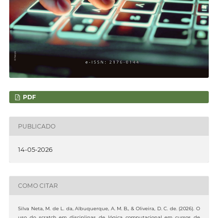
PDF
PUBLICADO
14-05-2026
COMO CITAR
Silva Neta, M. de L. da, Albuquerque, A. M. B., & Oliveira, D. C. de. (2026). O
uso do scratch em disciplinas de lógica computacional em cursos de