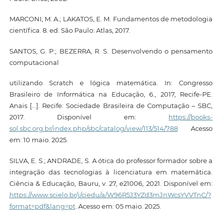
MARCONI, M. A.; LAKATOS, E. M. Fundamentos de metodologia
científica. 8. ed. São Paulo: Atlas, 2017.
SANTOS, G. P.; BEZERRA, R. S. Desenvolvendo o pensamento
computacional
utilizando Scratch e lógica matemática. In: Congresso
Brasileiro de Informática na Educação, 6., 2017, Recife-PE.
Anais [...]. Recife: Sociedade Brasileira de Computação – SBC,
2017. Disponível em:
https://books-
sol.sbc.org.br/index.php/sbc/catalog/view/113/514/788
Acesso
em: 10 maio. 2025.
SILVA, E. S.; ANDRADE, S. A ótica do professor formador sobre a
integração das tecnologias à licenciatura em matemática.
Ciência & Educação, Bauru, v. 27, e21006, 2021. Disponível em:
https://www.scielo.br/j/ciedu/a/W96R5J3YZd3mJnWcsYVVTnC/?
format=pdf&lang=pt
. Acesso em: 05 maio. 2025.