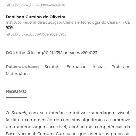
https://orcid.org/0009-0009-4749-921X
Denilson Cursino de Oliveira
Instituto Federal de Educação, Ciência e Tecnologia do Ceará - IFCE
https://orcid.org/0000-0002-2002-5905
DOI:
https://doi.org/10.21439/conexoes.v20.4123
Palavras-chave:
Scratch, Formação Inicial, Professor,
Matemática
RESUMO
O
Scratch
, com sua interface intuitiva e abordagem visual,
facilita a compreensão de conceitos algorítmicos e promove
uma aprendizagem acessível, alinhada às competências da
Base Nacional Comum Curricular, que orienta as propostas