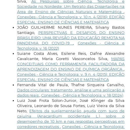
Silva,
As Pesquisas sobre Ciência, Tecnologia e
Sociedade no Nordeste: Um Retrato das Dissertações na
Área de Ensino de Ciências Naturais e Matemática
,
Conexões - Ciência e Tecnologia: v. 10 n. 4 (2016): EDIÇÃO
ESPECIAL: ENSINO DE CIÊNCIAS E MATEMÁTICA
JOÃO GUILHERME NUNES PEREIRA, Silvany Bastos
Santiago,
PERSPECTIVAS E DESAFIOS DO ENSINO
BRASILEIRO: UMA REVISÃO DA EDUCAÇÃO REMOTA NA
PANDEMIA DO COVID-19
,
Conexões - Ciência e
Tecnologia: v. 16 (2022)
Suiane Costa Alves, Esilene Reis, Dafne Alexandre
Cavalcante, Maria Goretti Vasconcelos Silva,
MAPAS
CONCEITUAIS COMO FERRAMENTA FACILITADORA DA
APRENDIZAGEM DO ENSINO DE QUÍMICA ORGÂNICA
,
Conexões - Ciência e Tecnologia: v. 9 n. 4 (2015): EDIÇÃO
ESPECIAL: ENSINO DE CIÊNCIAS E MATEMÁTICA
Fernanda Vital de Paula, Thafne Sirqueira Carvalho,
Dados circulares: tratamento, análise e uma aplicação a
dados reais
,
Conexões - Ciência e Tecnologia: v. 18 (2024)
Luiz José Frota Solon-Junior, José Klinger da Silva
Oliveira, Leonardo de Sousa Fortes, Luiz Vieira da Silva
Neto,
Efeitos da suplementação aguda com suco de
cajuína (Anacardium occidentale L.) sobre o
desempenho de 10 km e nas respostas perceptivas em
corredores recreativos
,
Conexões - Ciência e Tecnologia: