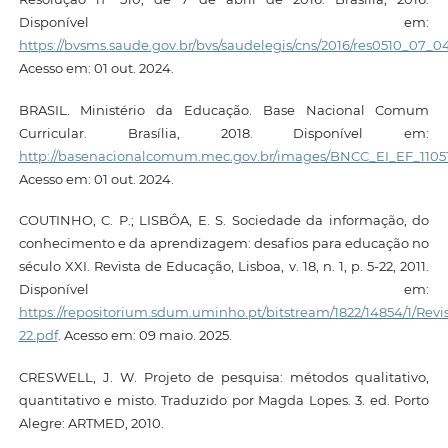
Disponível em:
https://bvsms.saude.gov.br/bvs/saudelegis/cns/2016/res0510_07_0
Acesso em: 01 out. 2024.
BRASIL. Ministério da Educação. Base Nacional Comum
Curricular. Brasília, 2018. Disponível em:
http://basenacionalcomum.mec.gov.br/images/BNCC_EI_EF_110518
Acesso em: 01 out. 2024.
COUTINHO, C. P.; LISBÔA, E. S. Sociedade da informação, do
conhecimento e da aprendizagem: desafios para educação no
século XXI. Revista de Educação, Lisboa, v. 18, n. 1, p. 5-22, 2011.
Disponível em:
https://repositorium.sdum.uminho.pt/bitstream/1822/14854/1/
22.pdf
. Acesso em: 09 maio. 2025.
CRESWELL, J. W. Projeto de pesquisa: métodos qualitativo,
quantitativo e misto. Traduzido por Magda Lopes. 3. ed. Porto
Alegre: ARTMED, 2010.