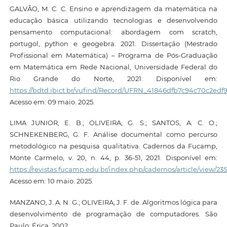
GALVÃO, M. C. C. Ensino e aprendizagem da matemática na
educação básica utilizando tecnologias e desenvolvendo
pensamento computacional: abordagem com scratch,
portugol, python e geogebra. 2021. Dissertação (Mestrado
Profissional em Matemática) – Programa de Pós-Graduação
em Matemática em Rede Nacional, Universidade Federal do
Rio Grande do Norte, 2021. Disponível em:
https://bdtd.ibict.br/vufind/Record/UFRN_41846dfb7c94c70c2ed
Acesso em: 09 maio. 2025.
LIMA JUNIOR, E. B.; OLIVEIRA, G. S.; SANTOS, A. C. O.;
SCHNEKENBERG, G. F. Análise documental como percurso
metodológico na pesquisa qualitativa. Cadernos da Fucamp,
Monte Carmelo, v. 20, n. 44, p. 36-51, 2021. Disponível em:
https://revistas.fucamp.edu.br/index.php/cadernos/article/view/23
Acesso em: 10 maio. 2025.
MANZANO, J. A. N. G.; OLIVEIRA, J. F. de. Algoritmos lógica para
desenvolvimento de programação de computadores. São
Paulo: Érica, 2002.