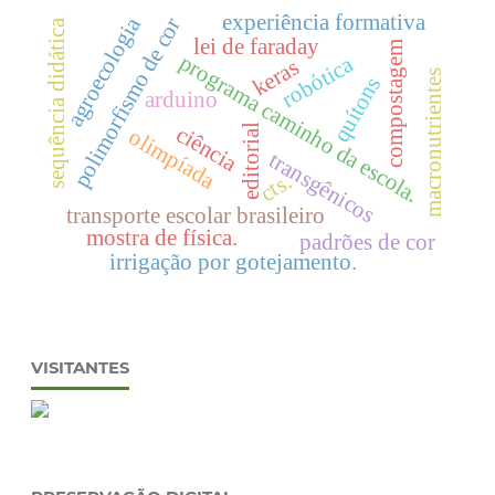
experiência formativa
agroecologia
polimorfismo de cor
sequência didática
lei de faraday
compostagem
programa caminho da escola.
robótica
keras
macronutrientes
quítons
arduino
ciência
editorial
olimpíada
transgênicos
cts.
transporte escolar brasileiro
mostra de física.
padrões de cor
irrigação por gotejamento.
VISITANTES