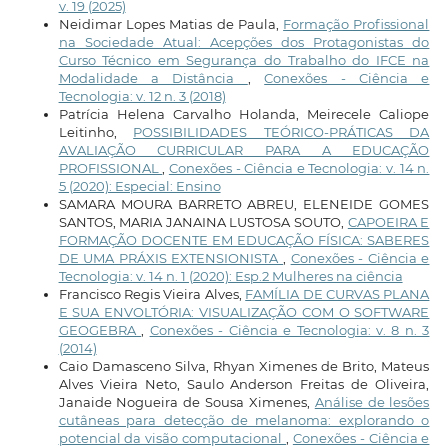
v. 19 (2025)
Neidimar Lopes Matias de Paula,
Formação Profissional
na Sociedade Atual: Acepções dos Protagonistas do
Curso Técnico em Segurança do Trabalho do IFCE na
Modalidade a Distância
,
Conexões - Ciência e
Tecnologia: v. 12 n. 3 (2018)
Patrícia Helena Carvalho Holanda, Meirecele Caliope
Leitinho,
POSSIBILIDADES TEÓRICO-PRÁTICAS DA
AVALIAÇÃO CURRICULAR PARA A EDUCAÇÃO
PROFISSIONAL
,
Conexões - Ciência e Tecnologia: v. 14 n.
5 (2020): Especial: Ensino
SAMARA MOURA BARRETO ABREU, ELENEIDE GOMES
SANTOS, MARIA JANAINA LUSTOSA SOUTO,
CAPOEIRA E
FORMAÇÃO DOCENTE EM EDUCAÇÃO FÍSICA: SABERES
DE UMA PRÁXIS EXTENSIONISTA
,
Conexões - Ciência e
Tecnologia: v. 14 n. 1 (2020): Esp.2 Mulheres na ciência
Francisco Regis Vieira Alves,
FAMÍLIA DE CURVAS PLANA
E SUA ENVOLTÓRIA: VISUALIZAÇÃO COM O SOFTWARE
GEOGEBRA
,
Conexões - Ciência e Tecnologia: v. 8 n. 3
(2014)
Caio Damasceno Silva, Rhyan Ximenes de Brito, Mateus
Alves Vieira Neto, Saulo Anderson Freitas de Oliveira,
Janaide Nogueira de Sousa Ximenes,
Análise de lesões
cutâneas para detecção de melanoma: explorando o
potencial da visão computacional
,
Conexões - Ciência e