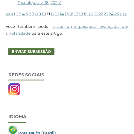
Tecnologia: v. 18 (2024)
<<
<
1
2
3
4
5
6
7
8
9
10
11
12
13
14
15
16
17
18
19
20
21
22
23
24
25
>
>>
Você também pode
iniciar uma pesquisa avançada por
similaridade
para este artigo.
ENVIAR SUBMISSÃO
REDES SOCIAIS
IDIOMA
Português (Brasil)