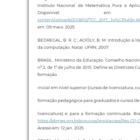
Instituto Nacional de Matemática Pura e Aplica
Disponível e
content/uploads/2018/02/TCC_2017_Jo%C3%A3o-Alv
em: 09 maio. 2025.
BEDREGAL, B. R. C.; ACIÓLY, B. M. Introdução à lóg
da computação. Natal: UFRN, 2007.
BRASIL. Ministério da Educação. Conselho Nacio
nº 2, de 1º de julho de 2015. Define as Diretrizes C
formação
inicial em nível superior (cursos de licenciatura, c
formação pedagógica para graduados e cursos d
licenciatura) e para a formação continuada. Bras
https://abmes.org.br/arquivos/legislacoes/Res-CP
Acesso em: 12 jan. 2025.