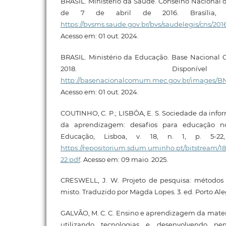
BRASIL. Ministério da Saúde. Conselho Nacional d
de 7 de abril de 2016. Brasília, 2
https://bvsms.saude.gov.br/bvs/saudelegis/cns/20
Acesso em: 01 out. 2024.
BRASIL. Ministério da Educação. Base Nacional C
2018. Disponí
http://basenacionalcomum.mec.gov.br/images/BNC
Acesso em: 01 out. 2024.
COUTINHO, C. P.; LISBÔA, E. S. Sociedade da inf
da aprendizagem: desafios para educação no
Educação, Lisboa, v. 18, n. 1, p. 5-22,
https://repositorium.sdum.uminho.pt/bitstream
22.pdf
. Acesso em: 09 maio. 2025.
CRESWELL, J. W. Projeto de pesquisa: métodos q
misto. Traduzido por Magda Lopes. 3. ed. Porto Al
GALVÃO, M. C. C. Ensino e aprendizagem da mate
utilizando tecnologias e desenvolvendo pe