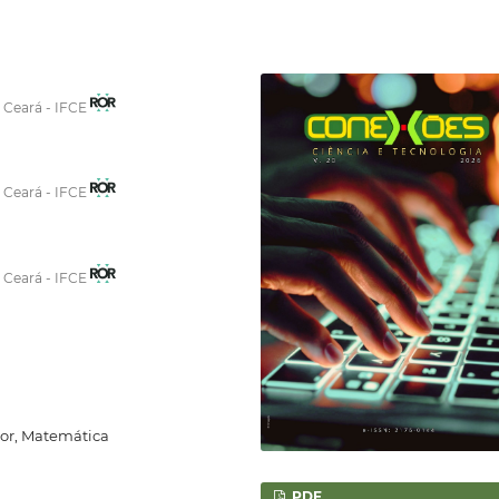
o Ceará - IFCE
o Ceará - IFCE
o Ceará - IFCE
sor, Matemática
PDF