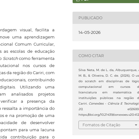
PUBLICADO
rdagem visual, facilita a
14-05-2026
romove uma aprendizagem
acional Comum Curricular,
s as escolas de educação
COMO CITAR
do
Scratch
como ferramenta
utacional nos cursos de
Silva Neta, M. de L. da, Albuquerque, 
as da região do Cariri, com
M. B., & Oliveira, D. C. de. (2026). O u
educacionais, contribuindo
do scratch em disciplinas de lógi
igitais. Utilizando uma
computacional em cursos d
licenciatura em matemática 
am analisados projetos
instituições públicas na região 
verificar a presença da
Cariri.
Conexões - Ciência E Tecnolog
 ressalta a importância do
20
, e026004
cos e na promoção de uma
https://doi.org/10.21439/conexoes.v20.41
pacidade de desenvolver
Fomatos de Citação
s apontam para uma lacuna
ida contribuição para o