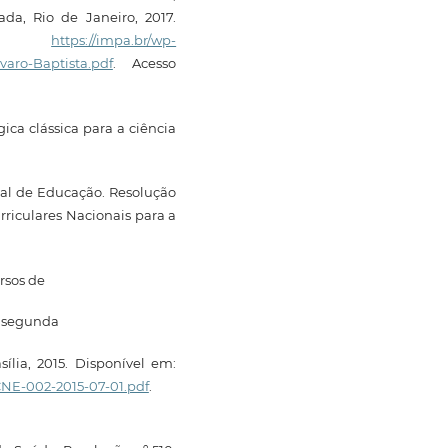
da, Rio de Janeiro, 2017.
m:
https://impa.br/wp-
aro-Baptista.pdf
. Acesso
ica clássica para a ciência
nal de Educação. Resolução
urriculares Nacionais para a
ursos de
e segunda
ília, 2015. Disponível em:
-CNE-002-2015-07-01.pdf
.