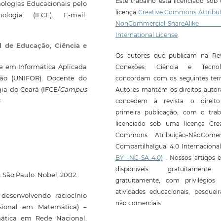
Este trabalho está licenciado so
nologias Educacionais pelo
licença
Creative Commons Attribut
logia (IFCE). E-mail:
NonCommercial-ShareAlike
International License
.
al de Educação, Ciência e
Os autores que publicam na Rev
e em Informática Aplicada
Conexões: Ciência e Tecnol
ão (UNIFOR). Docente do
concordam com os seguintes ter
gia do Ceará (IFCE/
Campus
Autores mantêm os direitos autor
r
concedem à revista o direit
primeira publicação, com o trab
licenciado sob uma licença Crea
Commons Atribuição-NãoComerc
CompartilhaIgual 4.0 Internaciona
BY -NC-SA 4.0)
. Nossos artigos e
disponíveis gratuitament
 São Paulo: Nobel, 2002.
gratuitamente, com privilégios 
atividades educacionais, pesquei
desenvolvendo raciocínio
não comerciais.
issional em Matemática) –
ática em Rede Nacional,