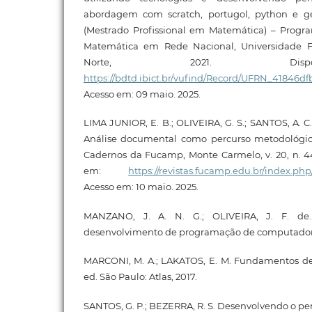
abordagem com scratch, portugol, python e ge
(Mestrado Profissional em Matemática) – Prog
Matemática em Rede Nacional, Universidade 
Norte, 2021. Disp
https://bdtd.ibict.br/vufind/Record/UFRN_41846
Acesso em: 09 maio. 2025.
LIMA JUNIOR, E. B.; OLIVEIRA, G. S.; SANTOS, A. 
Análise documental como percurso metodológico
Cadernos da Fucamp, Monte Carmelo, v. 20, n. 44,
em:
https://revistas.fucamp.edu.br/index.php
Acesso em: 10 maio. 2025.
MANZANO, J. A. N. G.; OLIVEIRA, J. F. de.
desenvolvimento de programação de computadores
MARCONI, M. A.; LAKATOS, E. M. Fundamentos de 
ed. São Paulo: Atlas, 2017.
SANTOS, G. P.; BEZERRA, R. S. Desenvolvendo o 