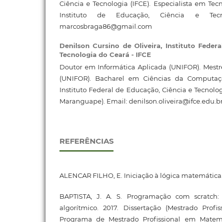
Ciência e Tecnologia (IFCE). Especialista em Tec
Instituto de Educação, Ciência e Tecno
marcosbraga86@gmail.com
Denilson Cursino de Oliveira,
Instituto Feder
Tecnologia do Ceará - IFCE
Doutor em Informática Aplicada (UNIFOR). Mestr
(UNIFOR). Bacharel em Ciências da Computaç
Instituto Federal de Educação, Ciência e Tecnolo
Maranguape). Email: denilson.oliveira@ifce.edu.b
REFERÊNCIAS
ALENCAR FILHO, E. Iniciação à lógica matemática.
BAPTISTA, J. A. S. Programação com scratch: 
algorítmico. 2017. Dissertação (Mestrado Prof
Programa de Mestrado Profissional em Matem