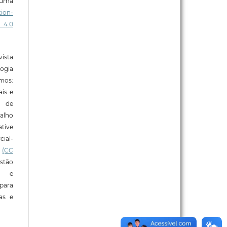
b uma
ion-
 4.0
ista
ogia
mos:
ais e
o de
alho
tive
ial-
l
(CC
stão
e e
para
ras e