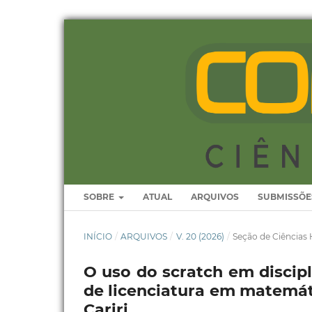
SOBRE
ATUAL
ARQUIVOS
SUBMISSÕE
INÍCIO
/
ARQUIVOS
/
V. 20 (2026)
/
Seção de Ciência
O uso do scratch em discip
de licenciatura em matemáti
Cariri