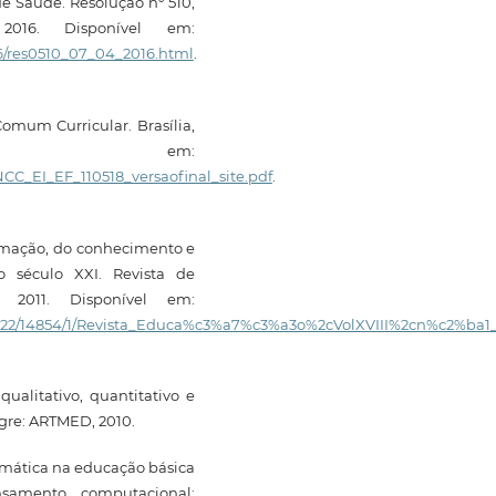
e Saúde. Resolução nº 510,
016. Disponível em:
16/res0510_07_04_2016.html
.
omum Curricular. Brasília,
vel em:
C_EI_EF_110518_versaofinal_site.pdf
.
ormação, do conhecimento e
 século XXI. Revista de
 2011. Disponível em:
/1822/14854/1/Revista_Educa%c3%a7%c3%a3o%2cVolXVIII%2cn%c2%ba1_
ualitativo, quantitativo e
egre: ARTMED, 2010.
mática na educação básica
nsamento computacional: