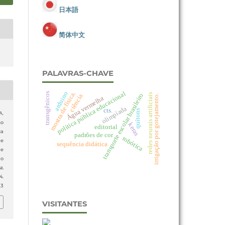
日本語
简体中文
PALAVRAS-CHAVE
política pública educacional
arduino
mostra de física.
transgênicos
transporte escolar brasileiro
redes neurais artificiais
ciência
irrigação por gotejamento.
Água vermelha
olimpíada
cts.
quítons
A.
so
keras
editorial
ca
padrões de cor
robótica
e
sequência didática
de
do
ia
,
.
23
VISITANTES