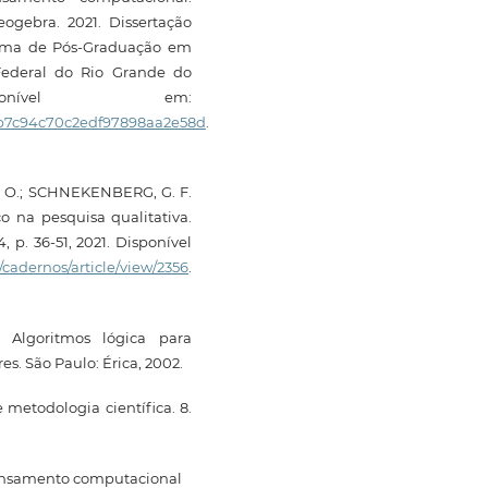
ogebra. 2021. Dissertação
rama de Pós-Graduação em
Federal do Rio Grande do
onível em:
dfb7c94c70c2edf97898aa2e58d
.
C. O.; SCHNEKENBERG, G. F.
 na pesquisa qualitativa.
 p. 36-51, 2021. Disponível
/cadernos/article/view/2356
.
 Algoritmos lógica para
. São Paulo: Érica, 2002.
metodologia científica. 8.
pensamento computacional