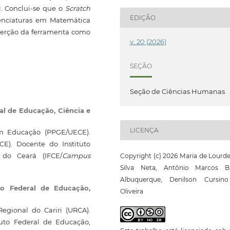
. Conclui-se que o
Scratch
EDIÇÃO
cenciaturas em Matemática
nserção da ferramenta como
v. 20 (2026)
SEÇÃO
Seção de Ciências Humanas
ral de Educação, Ciência e
LICENÇA
m Educação (PPGE/UECE).
E). Docente do Instituto
 do Ceará (IFCE/
Campus
Copyright (c) 2026 Maria de Lourd
Silva Neta, Antônio Marcos B
Albuquerque, Denilson Cursin
uto Federal de Educação,
Oliveira
egional do Cariri (URCA).
uto Federal de Educação,