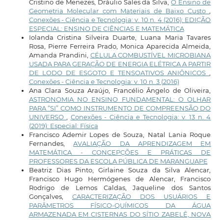
Cristino de Menezes, Dráulio Sales da Silva,
O Ensino de
Geometria Molecular com Materiais de Baixo Custo
,
Conexões - Ciência e Tecnologia: v. 10 n. 4 (2016): EDIÇÃO
ESPECIAL: ENSINO DE CIÊNCIAS E MATEMÁTICA
Iolanda Cristina Silveira Duarte, Luana Maria Tavares
Rosa, Pierre Ferreira Prado, Monica Aparecida Almeida,
Amanda Prandini,
CÉLULA COMBUSTÍVEL MICROBIANA
USADA PARA GERAÇÃO DE ENERGIA ELÉTRICA A PARTIR
DE LODO DE ESGOTO E TENSOATIVOS ANIÔNICOS
,
Conexões - Ciência e Tecnologia: v. 10 n. 3 (2016)
Ana Clara Souza Araújo, Francélio Ângelo de Oliveira,
ASTRONOMIA NO ENSINO FUNDAMENTAL: O OLHAR
PARA “SI” COMO INSTRUMENTO DE COMPREENSÃO DO
UNIVERSO
,
Conexões - Ciência e Tecnologia: v. 13 n. 4
(2019): Especial: Física
Francisco Ademir Lopes de Souza, Natal Lania Roque
Fernandes,
AVALIAÇÃO DA APRENDIZAGEM EM
MATEMÁTICA - CONCEPÇÕES E PRÁTICAS DE
PROFESSORES DA ESCOLA PÚBLICA DE MARANGUAPE
Beatriz Dias Pinto, Girlaine Souza da Silva Alencar,
Francisco Hugo Hermógenes de Alencar, Francisco
Rodrigo de Lemos Caldas, Jaqueline dos Santos
Gonçalves,
CARACTERIZAÇÃO DOS USUÁRIOS E
PARÂMETROS FÍSICO-QUÍMICOS DA ÁGUA
ARMAZENADA EM CISTERNAS DO SÍTIO ZABELÊ, NOVA