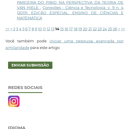
PARCEIRA DO PIBID NA PERSPECTIVA DA TEORIA DE
VAN HIELE
,
Conexões - Ciência e Tecnologia: v. 9 n. 4
(2015): EDIÇÃO ESPECIAL: ENSINO DE CIÊNCIAS E
MATEMÁTICA
<<
<
2
3
4
5
6
7
8
9
10
11
12
13
14
15
16
17
18
19
20
21
22
23
24
25
26
>
>>
Você também pode
iniciar uma pesquisa avançada por
similaridade
para este artigo.
ENVIAR SUBMISSÃO
REDES SOCIAIS
IDIOMA