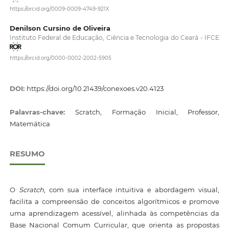
https://orcid.org/0009-0009-4749-921X
Denilson Cursino de Oliveira
Instituto Federal de Educação, Ciência e Tecnologia do Ceará - IFCE
https://orcid.org/0000-0002-2002-5905
DOI:
https://doi.org/10.21439/conexoes.v20.4123
Palavras-chave:
Scratch, Formação Inicial, Professor,
Matemática
RESUMO
O
Scratch
, com sua interface intuitiva e abordagem visual,
facilita a compreensão de conceitos algorítmicos e promove
uma aprendizagem acessível, alinhada às competências da
Base Nacional Comum Curricular, que orienta as propostas