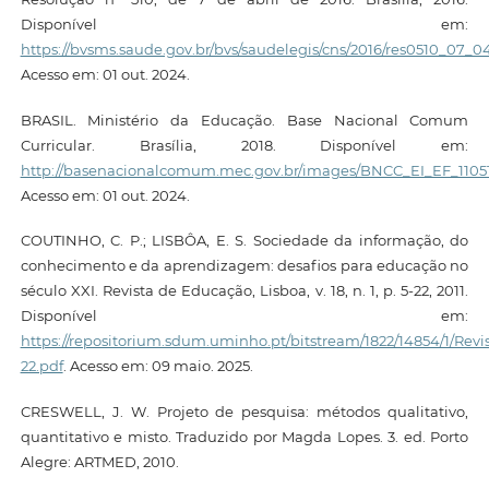
Disponível em:
https://bvsms.saude.gov.br/bvs/saudelegis/cns/2016/res0510_07_0
Acesso em: 01 out. 2024.
BRASIL. Ministério da Educação. Base Nacional Comum
Curricular. Brasília, 2018. Disponível em:
http://basenacionalcomum.mec.gov.br/images/BNCC_EI_EF_110518
Acesso em: 01 out. 2024.
COUTINHO, C. P.; LISBÔA, E. S. Sociedade da informação, do
conhecimento e da aprendizagem: desafios para educação no
século XXI. Revista de Educação, Lisboa, v. 18, n. 1, p. 5-22, 2011.
Disponível em:
https://repositorium.sdum.uminho.pt/bitstream/1822/14854/1/
22.pdf
. Acesso em: 09 maio. 2025.
CRESWELL, J. W. Projeto de pesquisa: métodos qualitativo,
quantitativo e misto. Traduzido por Magda Lopes. 3. ed. Porto
Alegre: ARTMED, 2010.