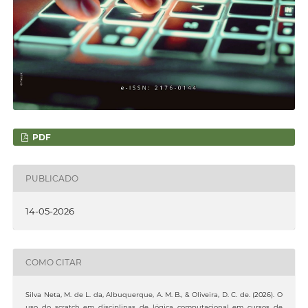
PDF
PUBLICADO
14-05-2026
COMO CITAR
Silva Neta, M. de L. da, Albuquerque, A. M. B., & Oliveira, D. C. de. (2026). O
uso do scratch em disciplinas de lógica computacional em cursos de