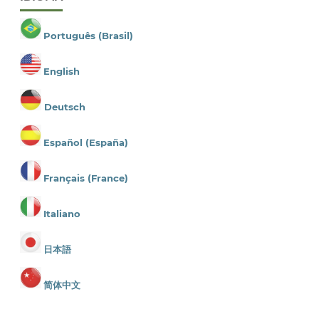
Português (Brasil)
English
Deutsch
Español (España)
Français (France)
Italiano
日本語
简体中文