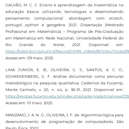
GALVÃO, M. C. C. Ensino e aprendizagem da matemática na
educação básica utilizando tecnologias e desenvolvendo
pensamento computacional: abordagem com scratch,
portugol, python e geogebra. 2021. Dissertação (Mestrado
Profissional em Matemática) – Programa de Pós-Graduação
em Matemática em Rede Nacional, Universidade Federal do
Rio Grande do Norte, 2021. Disponível em:
https://bdtd.ibict.br/vufind/Record/UFRN_41846dfb7c94c70c2ed
Acesso em: 09 maio. 2025.
LIMA JUNIOR, E. B.; OLIVEIRA, G. S.; SANTOS, A. C. O.;
SCHNEKENBERG, G. F. Análise documental como percurso
metodológico na pesquisa qualitativa. Cadernos da Fucamp,
Monte Carmelo, v. 20, n. 44, p. 36-51, 2021. Disponível em:
https://revistas.fucamp.edu.br/index.php/cadernos/article/view/23
Acesso em: 10 maio. 2025.
MANZANO, J. A. N. G.; OLIVEIRA, J. F. de. Algoritmos lógica para
desenvolvimento de programação de computadores. São
Paulo: Érica, 2002.