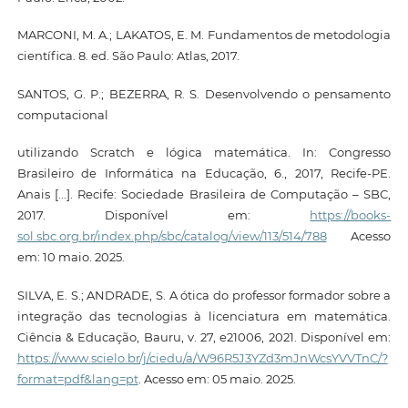
MARCONI, M. A.; LAKATOS, E. M. Fundamentos de metodologia
científica. 8. ed. São Paulo: Atlas, 2017.
SANTOS, G. P.; BEZERRA, R. S. Desenvolvendo o pensamento
computacional
utilizando Scratch e lógica matemática. In: Congresso
Brasileiro de Informática na Educação, 6., 2017, Recife-PE.
Anais [...]. Recife: Sociedade Brasileira de Computação – SBC,
2017. Disponível em:
https://books-
sol.sbc.org.br/index.php/sbc/catalog/view/113/514/788
Acesso
em: 10 maio. 2025.
SILVA, E. S.; ANDRADE, S. A ótica do professor formador sobre a
integração das tecnologias à licenciatura em matemática.
Ciência & Educação, Bauru, v. 27, e21006, 2021. Disponível em:
https://www.scielo.br/j/ciedu/a/W96R5J3YZd3mJnWcsYVVTnC/?
format=pdf&lang=pt
. Acesso em: 05 maio. 2025.