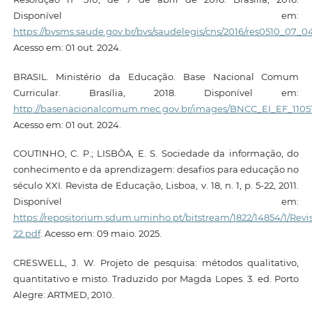
Disponível em:
https://bvsms.saude.gov.br/bvs/saudelegis/cns/2016/res0510_07_0
Acesso em: 01 out. 2024.
BRASIL. Ministério da Educação. Base Nacional Comum
Curricular. Brasília, 2018. Disponível em:
http://basenacionalcomum.mec.gov.br/images/BNCC_EI_EF_110518
Acesso em: 01 out. 2024.
COUTINHO, C. P.; LISBÔA, E. S. Sociedade da informação, do
conhecimento e da aprendizagem: desafios para educação no
século XXI. Revista de Educação, Lisboa, v. 18, n. 1, p. 5-22, 2011.
Disponível em:
https://repositorium.sdum.uminho.pt/bitstream/1822/14854/1/
22.pdf
. Acesso em: 09 maio. 2025.
CRESWELL, J. W. Projeto de pesquisa: métodos qualitativo,
quantitativo e misto. Traduzido por Magda Lopes. 3. ed. Porto
Alegre: ARTMED, 2010.