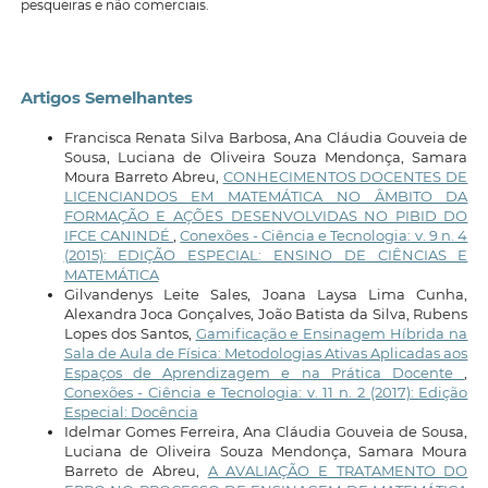
pesqueiras e não comerciais.
Artigos Semelhantes
Francisca Renata Silva Barbosa, Ana Cláudia Gouveia de
Sousa, Luciana de Oliveira Souza Mendonça, Samara
Moura Barreto Abreu,
CONHECIMENTOS DOCENTES DE
LICENCIANDOS EM MATEMÁTICA NO ÂMBITO DA
FORMAÇÃO E AÇÕES DESENVOLVIDAS NO PIBID DO
IFCE CANINDÉ
,
Conexões - Ciência e Tecnologia: v. 9 n. 4
(2015): EDIÇÃO ESPECIAL: ENSINO DE CIÊNCIAS E
MATEMÁTICA
Gilvandenys Leite Sales, Joana Laysa Lima Cunha,
Alexandra Joca Gonçalves, João Batista da Silva, Rubens
Lopes dos Santos,
Gamificação e Ensinagem Híbrida na
Sala de Aula de Física: Metodologias Ativas Aplicadas aos
Espaços de Aprendizagem e na Prática Docente
,
Conexões - Ciência e Tecnologia: v. 11 n. 2 (2017): Edição
Especial: Docência
Idelmar Gomes Ferreira, Ana Cláudia Gouveia de Sousa,
Luciana de Oliveira Souza Mendonça, Samara Moura
Barreto de Abreu,
A AVALIAÇÃO E TRATAMENTO DO