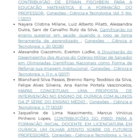
CONTRIBUIÇÃO DE EFRAIN FISCHBEIN PARA A
EDUCAÇÃO MATEMÁTICA E A FORMAÇÃO DO
PROFESSOR
,
Conexões - Ciência e Tecnologia: Vol. 5, No.
1 (2011)
Nayara Cristina Milane, Luiz Alberto Pilatti, Alessandra
Dutra, Sani de Carvalho Rutz da Silva,
Gamificação no
ensino superior em saúde: quando o jogo se torna
ferramenta de aprendizado
,
Conexões - Ciência e
Tecnologia: v. 20 (2026)
Alexandre Giacomini, Everton Lüdke,
A Divulgação do
Desempenho dos Alunos do Colégio Militar de Salvador
em Olimpíadas Científicas Nacionais como Forma de
Reforçar sua Imagem Institucional
,
Conexões - Ciência e
Tecnologia: v. 11 n. 4 (2017)
Blanchard Silva Passos, Brenno Ramy Teodósio da Silva,
Felipe Alves Silveira, Ana Karine Portela Vasconcelos,
MAPAS CONCEITUAIS: UMA PROPOSTA DE
INTERVENÇÃO NO ENSINO DE QUÍMICA COM ALUNOS
DA 2ª SÉRIE DO ENSINO MÉDIO
,
Conexões - Ciência e
Tecnologia: v. 17 (2023)
Jaqueline de Lima Nascimento, Marcus Vinícius
Pinheiro Lopes,
CONTRIBUIÇÕES DO PIBID PARA A
FORMAÇÃO INICIAL DOCENTE EM LICENCIATURA EM
QUÍMICA: UM OLHAR ATENTO SOBRE OS FUTUROS
PROFESSORES
,
Conexões - Ciência e Tecnologia: v. 14 n.