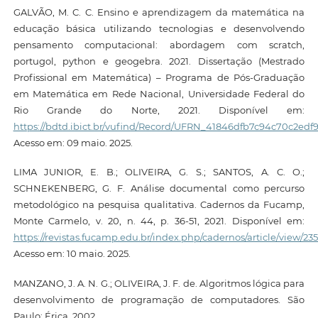
GALVÃO, M. C. C. Ensino e aprendizagem da matemática na
educação básica utilizando tecnologias e desenvolvendo
pensamento computacional: abordagem com scratch,
portugol, python e geogebra. 2021. Dissertação (Mestrado
Profissional em Matemática) – Programa de Pós-Graduação
em Matemática em Rede Nacional, Universidade Federal do
Rio Grande do Norte, 2021. Disponível em:
https://bdtd.ibict.br/vufind/Record/UFRN_41846dfb7c94c70c2ed
Acesso em: 09 maio. 2025.
LIMA JUNIOR, E. B.; OLIVEIRA, G. S.; SANTOS, A. C. O.;
SCHNEKENBERG, G. F. Análise documental como percurso
metodológico na pesquisa qualitativa. Cadernos da Fucamp,
Monte Carmelo, v. 20, n. 44, p. 36-51, 2021. Disponível em:
https://revistas.fucamp.edu.br/index.php/cadernos/article/view/23
Acesso em: 10 maio. 2025.
MANZANO, J. A. N. G.; OLIVEIRA, J. F. de. Algoritmos lógica para
desenvolvimento de programação de computadores. São
Paulo: Érica, 2002.