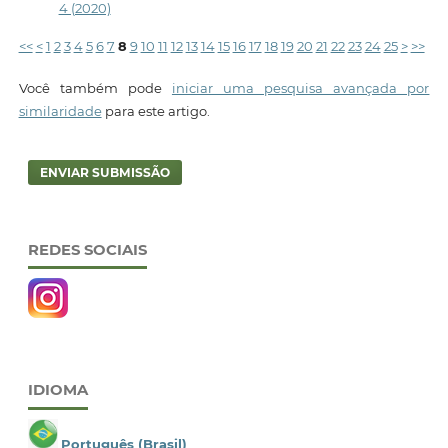
4 (2020)
<<
<
1
2
3
4
5
6
7
8
9
10
11
12
13
14
15
16
17
18
19
20
21
22
23
24
25
>
>>
Você também pode
iniciar uma pesquisa avançada por
similaridade
para este artigo.
ENVIAR SUBMISSÃO
REDES SOCIAIS
IDIOMA
Português (Brasil)