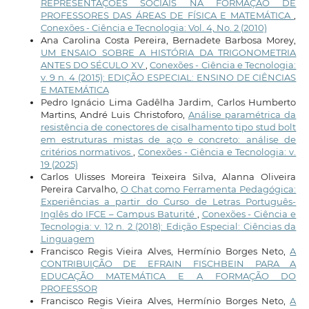
REPRESENTAÇÕES SOCIAIS NA FORMAÇÃO DE
PROFESSORES DAS ÁREAS DE FÍSICA E MATEMÁTICA
,
Conexões - Ciência e Tecnologia: Vol. 4, No. 2 (2010)
Ana Carolina Costa Pereira, Bernadete Barbosa Morey,
UM ENSAIO SOBRE A HISTÓRIA DA TRIGONOMETRIA
ANTES DO SÉCULO XV
,
Conexões - Ciência e Tecnologia:
v. 9 n. 4 (2015): EDIÇÃO ESPECIAL: ENSINO DE CIÊNCIAS
E MATEMÁTICA
Pedro Ignácio Lima Gadêlha Jardim, Carlos Humberto
Martins, André Luis Christoforo,
Análise paramétrica da
resistência de conectores de cisalhamento tipo stud bolt
em estruturas mistas de aço e concreto: análise de
critérios normativos
,
Conexões - Ciência e Tecnologia: v.
19 (2025)
Carlos Ulisses Moreira Teixeira Silva, Alanna Oliveira
Pereira Carvalho,
O Chat como Ferramenta Pedagógica:
Experiências a partir do Curso de Letras Português-
Inglês do IFCE – Campus Baturité
,
Conexões - Ciência e
Tecnologia: v. 12 n. 2 (2018): Edição Especial: Ciências da
Linguagem
Francisco Regis Vieira Alves, Hermínio Borges Neto,
A
CONTRIBUIÇÃO DE EFRAIN FISCHBEIN PARA A
EDUCAÇÃO MATEMÁTICA E A FORMAÇÃO DO
PROFESSOR
Francisco Regis Vieira Alves, Hermínio Borges Neto,
A