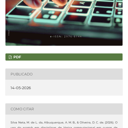
PDF
PUBLICADO
14-05-2026
COMO CITAR
Silva Neta, M. de L. da, Albuquerque, A. M. B., & Oliveira, D. C. de. (2026). O
uso do scratch em disciplinas de lógica computacional em cursos de