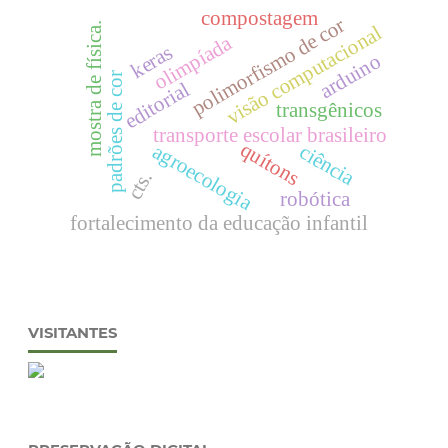
compostagem
polimorfismo de cor
mostra de física.
visão computacional
olimpíada
keras
arduino
padrões de cor
editorial
transgênicos
transporte escolar brasileiro
quítons
agroecologia
ciência
cts.
robótica
fortalecimento da educação infantil
VISITANTES