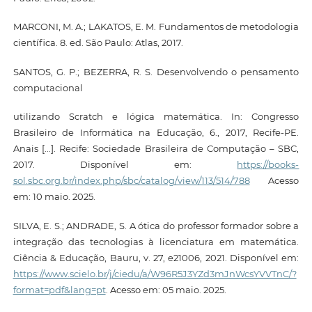
MARCONI, M. A.; LAKATOS, E. M. Fundamentos de metodologia
científica. 8. ed. São Paulo: Atlas, 2017.
SANTOS, G. P.; BEZERRA, R. S. Desenvolvendo o pensamento
computacional
utilizando Scratch e lógica matemática. In: Congresso
Brasileiro de Informática na Educação, 6., 2017, Recife-PE.
Anais [...]. Recife: Sociedade Brasileira de Computação – SBC,
2017. Disponível em:
https://books-
sol.sbc.org.br/index.php/sbc/catalog/view/113/514/788
Acesso
em: 10 maio. 2025.
SILVA, E. S.; ANDRADE, S. A ótica do professor formador sobre a
integração das tecnologias à licenciatura em matemática.
Ciência & Educação, Bauru, v. 27, e21006, 2021. Disponível em:
https://www.scielo.br/j/ciedu/a/W96R5J3YZd3mJnWcsYVVTnC/?
format=pdf&lang=pt
. Acesso em: 05 maio. 2025.