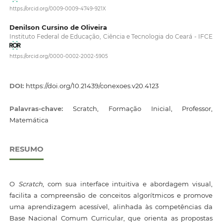
https://orcid.org/0009-0009-4749-921X
Denilson Cursino de Oliveira
Instituto Federal de Educação, Ciência e Tecnologia do Ceará - IFCE
https://orcid.org/0000-0002-2002-5905
DOI:
https://doi.org/10.21439/conexoes.v20.4123
Palavras-chave:
Scratch, Formação Inicial, Professor,
Matemática
RESUMO
O
Scratch
, com sua interface intuitiva e abordagem visual,
facilita a compreensão de conceitos algorítmicos e promove
uma aprendizagem acessível, alinhada às competências da
Base Nacional Comum Curricular, que orienta as propostas