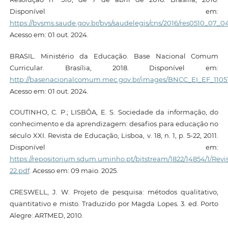
Disponível em:
https://bvsms.saude.gov.br/bvs/saudelegis/cns/2016/res0510_07_0
Acesso em: 01 out. 2024.
BRASIL. Ministério da Educação. Base Nacional Comum
Curricular. Brasília, 2018. Disponível em:
http://basenacionalcomum.mec.gov.br/images/BNCC_EI_EF_110518
Acesso em: 01 out. 2024.
COUTINHO, C. P.; LISBÔA, E. S. Sociedade da informação, do
conhecimento e da aprendizagem: desafios para educação no
século XXI. Revista de Educação, Lisboa, v. 18, n. 1, p. 5-22, 2011.
Disponível em:
https://repositorium.sdum.uminho.pt/bitstream/1822/14854/1/
22.pdf
. Acesso em: 09 maio. 2025.
CRESWELL, J. W. Projeto de pesquisa: métodos qualitativo,
quantitativo e misto. Traduzido por Magda Lopes. 3. ed. Porto
Alegre: ARTMED, 2010.