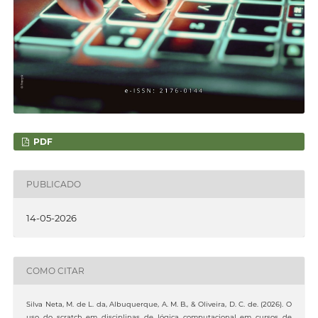
PDF
PUBLICADO
14-05-2026
COMO CITAR
Silva Neta, M. de L. da, Albuquerque, A. M. B., & Oliveira, D. C. de. (2026). O
uso do scratch em disciplinas de lógica computacional em cursos de