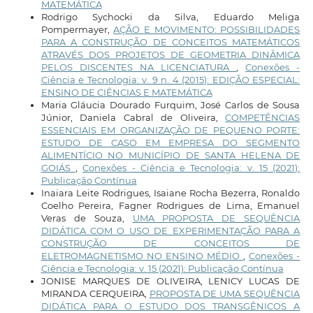
MATEMÁTICA
Rodrigo Sychocki da Silva, Eduardo Meliga
Pompermayer,
AÇÃO E MOVIMENTO: POSSIBILIDADES
PARA A CONSTRUÇÃO DE CONCEITOS MATEMÁTICOS
ATRAVÉS DOS PROJETOS DE GEOMETRIA DINÂMICA
PELOS DISCENTES NA LICENCIATURA
,
Conexões -
Ciência e Tecnologia: v. 9 n. 4 (2015): EDIÇÃO ESPECIAL:
ENSINO DE CIÊNCIAS E MATEMÁTICA
Maria Gláucia Dourado Furquim, José Carlos de Sousa
Júnior, Daniela Cabral de Oliveira,
COMPETÊNCIAS
ESSENCIAIS EM ORGANIZAÇÃO DE PEQUENO PORTE:
ESTUDO DE CASO EM EMPRESA DO SEGMENTO
ALIMENTÍCIO NO MUNICÍPIO DE SANTA HELENA DE
GOIÁS
,
Conexões - Ciência e Tecnologia: v. 15 (2021):
Publicação Contínua
Inaiara Leite Rodrigues, Isaiane Rocha Bezerra, Ronaldo
Coelho Pereira, Fagner Rodrigues de Lima, Emanuel
Veras de Souza,
UMA PROPOSTA DE SEQUÊNCIA
DIDÁTICA COM O USO DE EXPERIMENTAÇÃO PARA A
CONSTRUÇÃO DE CONCEITOS DE
ELETROMAGNETISMO NO ENSINO MÉDIO
,
Conexões -
Ciência e Tecnologia: v. 15 (2021): Publicação Contínua
JONISE MARQUES DE OLIVEIRA, LENICY LUCAS DE
MIRANDA CERQUEIRA,
PROPOSTA DE UMA SEQUÊNCIA
DIDÁTICA PARA O ESTUDO DOS TRANSGÊNICOS A