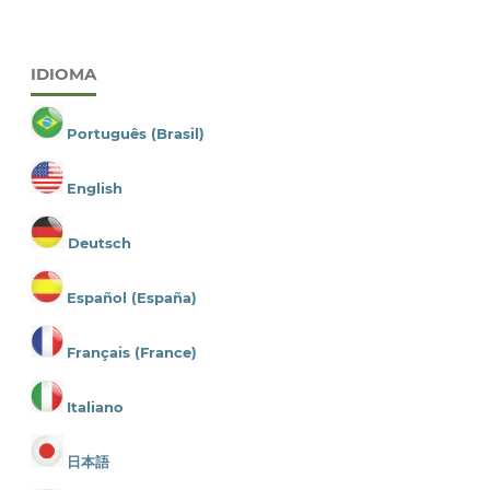
IDIOMA
Português (Brasil)
English
Deutsch
Español (España)
Français (France)
Italiano
日本語