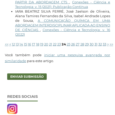
PARTIR DA ABORDAGEM CTS
,
Conexões - Ciência e
Tecnologia: v. 15 (2021): Publicação Contínua
IARA BEATRIZ SILVA FERRÉ, José Jaelson de Oliveira,
Alana Tamires Fernandes da Silva, Isabel Andrade Lopes
de Sousa,
A COMUNICAÇÃO QUÍMICA EM UMA
ABORDAGEM INTERDISCIPLINAR APLICADA AO ENSINO
DE CIÊNCIAS
,
Conexões - Ciência e Tecnologia: v. 16
(2022)
<<
<
12
13
14
15
16
17
18
19
20
21
22
23
24
25
26
27
28
29
30
31
32
33
>
>>
Você também pode
iniciar uma pesquisa avançada por
similaridade
para este artigo.
ENVIAR SUBMISSÃO
REDES SOCIAIS