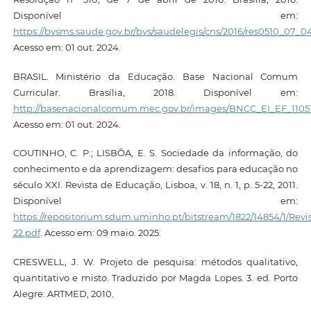
Disponível em:
https://bvsms.saude.gov.br/bvs/saudelegis/cns/2016/res0510_07_0
Acesso em: 01 out. 2024.
BRASIL. Ministério da Educação. Base Nacional Comum
Curricular. Brasília, 2018. Disponível em:
http://basenacionalcomum.mec.gov.br/images/BNCC_EI_EF_110518
Acesso em: 01 out. 2024.
COUTINHO, C. P.; LISBÔA, E. S. Sociedade da informação, do
conhecimento e da aprendizagem: desafios para educação no
século XXI. Revista de Educação, Lisboa, v. 18, n. 1, p. 5-22, 2011.
Disponível em:
https://repositorium.sdum.uminho.pt/bitstream/1822/14854/1/
22.pdf
. Acesso em: 09 maio. 2025.
CRESWELL, J. W. Projeto de pesquisa: métodos qualitativo,
quantitativo e misto. Traduzido por Magda Lopes. 3. ed. Porto
Alegre: ARTMED, 2010.