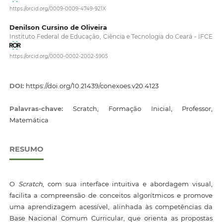
https://orcid.org/0009-0009-4749-921X
Denilson Cursino de Oliveira
Instituto Federal de Educação, Ciência e Tecnologia do Ceará - IFCE
https://orcid.org/0000-0002-2002-5905
DOI:
https://doi.org/10.21439/conexoes.v20.4123
Palavras-chave:
Scratch, Formação Inicial, Professor,
Matemática
RESUMO
O
Scratch
, com sua interface intuitiva e abordagem visual,
facilita a compreensão de conceitos algorítmicos e promove
uma aprendizagem acessível, alinhada às competências da
Base Nacional Comum Curricular, que orienta as propostas