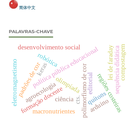
简体中文
PALAVRAS-CHAVE
desenvolvimento social
compostagem
lei de faraday
política pública educacional
sequência didática
robótica
eletromagnetismo
padrões de cor
keras
polimorfismo de cor
regiões costeiras
editorial
olimpíada
agroecologia
formação docente
quítons
cts.
ciência
arduino
macronutrientes