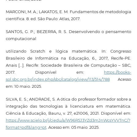
MARCONI, M. A.; LAKATOS, E. M. Fundamentos de metodologia
científica. 8. ed. São Paulo: Atlas, 2017.
SANTOS, G. P.; BEZERRA, R. S. Desenvolvendo o pensamento
computacional
utilizando Scratch e lógica matemática. In: Congresso
Brasileiro de Informática na Educação, 6., 2017, Recife-PE.
Anais [...]. Recife: Sociedade Brasileira de Computação – SBC,
2017. Disponível em:
https://books-
sol.sbc.org.br/index.php/sbc/catalog/view/113/514/788
Acesso
em: 10 maio. 2025.
SILVA, E. S.; ANDRADE, S. A ótica do professor formador sobre a
integração das tecnologias à licenciatura em matemática.
Ciência & Educação, Bauru, v. 27, e21006, 2021. Disponível em:
https://www.scielo.br/j/ciedu/a/W96R5J3YZd3mJnWcsYVVTnC/?
format=pdf&lang=pt
. Acesso em: 05 maio. 2025.