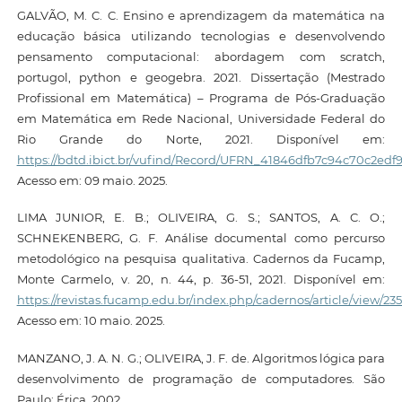
GALVÃO, M. C. C. Ensino e aprendizagem da matemática na
educação básica utilizando tecnologias e desenvolvendo
pensamento computacional: abordagem com scratch,
portugol, python e geogebra. 2021. Dissertação (Mestrado
Profissional em Matemática) – Programa de Pós-Graduação
em Matemática em Rede Nacional, Universidade Federal do
Rio Grande do Norte, 2021. Disponível em:
https://bdtd.ibict.br/vufind/Record/UFRN_41846dfb7c94c70c2ed
Acesso em: 09 maio. 2025.
LIMA JUNIOR, E. B.; OLIVEIRA, G. S.; SANTOS, A. C. O.;
SCHNEKENBERG, G. F. Análise documental como percurso
metodológico na pesquisa qualitativa. Cadernos da Fucamp,
Monte Carmelo, v. 20, n. 44, p. 36-51, 2021. Disponível em:
https://revistas.fucamp.edu.br/index.php/cadernos/article/view/23
Acesso em: 10 maio. 2025.
MANZANO, J. A. N. G.; OLIVEIRA, J. F. de. Algoritmos lógica para
desenvolvimento de programação de computadores. São
Paulo: Érica, 2002.