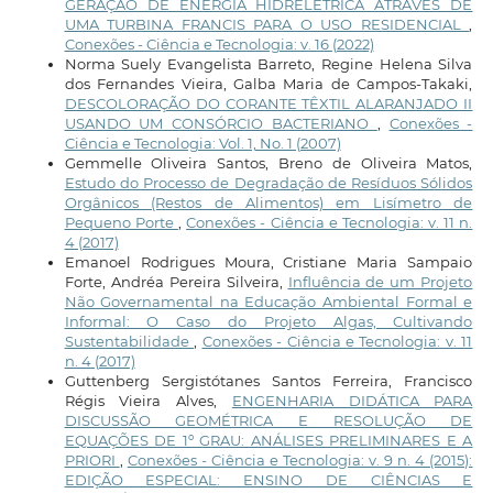
GERAÇÃO DE ENERGIA HIDRELÉTRICA ATRAVÉS DE
UMA TURBINA FRANCIS PARA O USO RESIDENCIAL
,
Conexões - Ciência e Tecnologia: v. 16 (2022)
Norma Suely Evangelista Barreto, Regine Helena Silva
dos Fernandes Vieira, Galba Maria de Campos-Takaki,
DESCOLORAÇÃO DO CORANTE TÊXTIL ALARANJADO II
USANDO UM CONSÓRCIO BACTERIANO
,
Conexões -
Ciência e Tecnologia: Vol. 1, No. 1 (2007)
Gemmelle Oliveira Santos, Breno de Oliveira Matos,
Estudo do Processo de Degradação de Resíduos Sólidos
Orgânicos (Restos de Alimentos) em Lisímetro de
Pequeno Porte
,
Conexões - Ciência e Tecnologia: v. 11 n.
4 (2017)
Emanoel Rodrigues Moura, Cristiane Maria Sampaio
Forte, Andréa Pereira Silveira,
Influência de um Projeto
Não Governamental na Educação Ambiental Formal e
Informal: O Caso do Projeto Algas, Cultivando
Sustentabilidade
,
Conexões - Ciência e Tecnologia: v. 11
n. 4 (2017)
Guttenberg Sergistótanes Santos Ferreira, Francisco
Régis Vieira Alves,
ENGENHARIA DIDÁTICA PARA
DISCUSSÃO GEOMÉTRICA E RESOLUÇÃO DE
EQUAÇÕES DE 1º GRAU: ANÁLISES PRELIMINARES E A
PRIORI
,
Conexões - Ciência e Tecnologia: v. 9 n. 4 (2015):
EDIÇÃO ESPECIAL: ENSINO DE CIÊNCIAS E