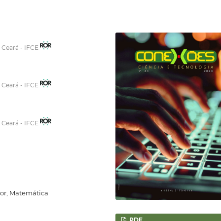
o Ceará - IFCE
o Ceará - IFCE
o Ceará - IFCE
sor, Matemática
PDF