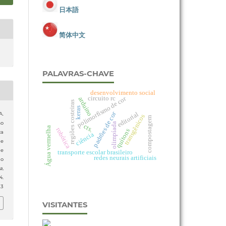
日本語
简体中文
PALAVRAS-CHAVE
desenvolvimento social
polimorfismo de cor
circuito rc
arduino
regiões costeiras
keras
padrões de cor
editorial
A.
transgênicos
compostagem
so
olimpíada
cts.
Água vermelha
robótica
quítons
ca
ciência
e
de
transporte escolar brasileiro
redes neurais artificiais
do
ia
,
.
23
VISITANTES