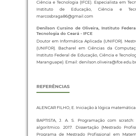
Ciência e Tecnologia (IFCE). Especialista em Tec
Instituto de Educação, Ciência e Tecno
marcosbraga86@gmail.com
Denilson Cursino de Oliveira,
Instituto Feder
Tecnologia do Ceará - IFCE
Doutor em Informática Aplicada (UNIFOR). Mestr
(UNIFOR). Bacharel em Ciências da Computaç
Instituto Federal de Educação, Ciência e Tecnolo
Maranguape). Email: denilson.oliveira@ifce.edu.b
REFERÊNCIAS
ALENCAR FILHO, E. Iniciação à lógica matemática.
BAPTISTA, J. A. S. Programação com scratch: 
algorítmico. 2017. Dissertação (Mestrado Prof
Programa de Mestrado Profissional em Matem