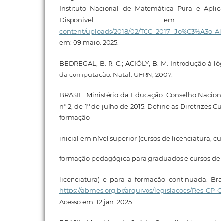
Instituto Nacional de Matemática Pura e Aplica
Disponível e
content/uploads/2018/02/TCC_2017_Jo%C3%A3o-Alv
em: 09 maio. 2025.
BEDREGAL, B. R. C.; ACIÓLY, B. M. Introdução à lóg
da computação. Natal: UFRN, 2007.
BRASIL. Ministério da Educação. Conselho Nacio
nº 2, de 1º de julho de 2015. Define as Diretrizes C
formação
inicial em nível superior (cursos de licenciatura, c
formação pedagógica para graduados e cursos d
licenciatura) e para a formação continuada. Bras
https://abmes.org.br/arquivos/legislacoes/Res-CP
Acesso em: 12 jan. 2025.