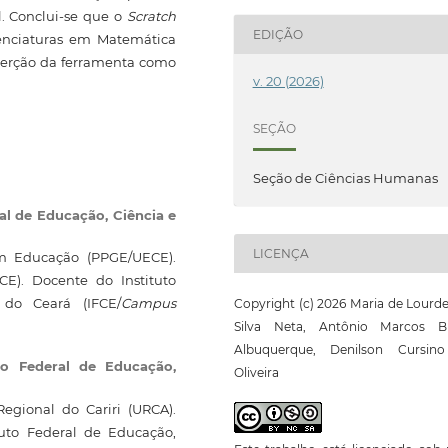
. Conclui-se que o
Scratch
EDIÇÃO
cenciaturas em Matemática
nserção da ferramenta como
v. 20 (2026)
SEÇÃO
Seção de Ciências Humanas
ral de Educação, Ciência e
LICENÇA
m Educação (PPGE/UECE).
E). Docente do Instituto
 do Ceará (IFCE/
Campus
Copyright (c) 2026 Maria de Lourd
Silva Neta, Antônio Marcos B
Albuquerque, Denilson Cursin
uto Federal de Educação,
Oliveira
egional do Cariri (URCA).
uto Federal de Educação,