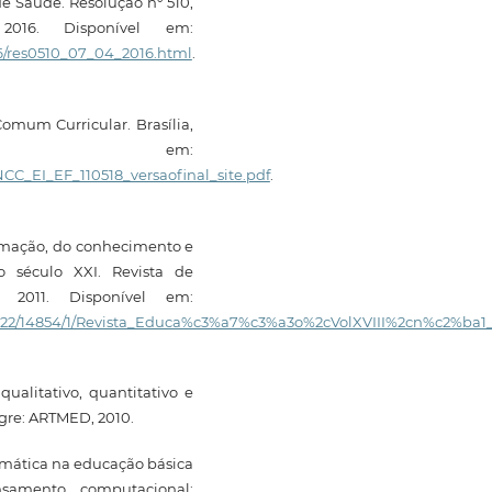
e Saúde. Resolução nº 510,
016. Disponível em:
16/res0510_07_04_2016.html
.
omum Curricular. Brasília,
vel em:
C_EI_EF_110518_versaofinal_site.pdf
.
ormação, do conhecimento e
 século XXI. Revista de
 2011. Disponível em:
/1822/14854/1/Revista_Educa%c3%a7%c3%a3o%2cVolXVIII%2cn%c2%ba1_
ualitativo, quantitativo e
egre: ARTMED, 2010.
mática na educação básica
nsamento computacional: