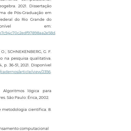
ogebra. 2021. Dissertação
rama de Pós-Graduação em
Federal do Rio Grande do
onível em:
dfb7c94c70c2edf97898aa2e58d
.
C. O.; SCHNEKENBERG, G. F.
 na pesquisa qualitativa.
 p. 36-51, 2021. Disponível
/cadernos/article/view/2356
.
 Algoritmos lógica para
. São Paulo: Érica, 2002.
metodologia científica. 8.
pensamento computacional