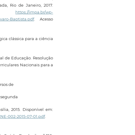
da, Rio de Janeiro, 2017.
m:
https://impa.br/wp-
aro-Baptista.pdf
. Acesso
ica clássica para a ciência
nal de Educação. Resolução
urriculares Nacionais para a
ursos de
e segunda
ília, 2015. Disponível em:
-CNE-002-2015-07-01.pdf
.