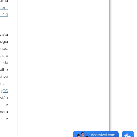
b uma
ion-
 4.0
ista
ogia
mos:
ais e
o de
alho
tive
ial-
l
(CC
stão
e e
para
ras e