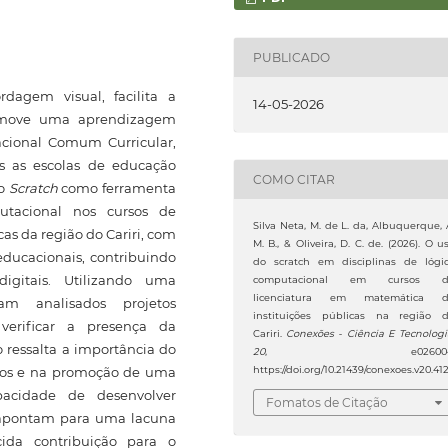
PUBLICADO
rdagem visual, facilita a
14-05-2026
romove uma aprendizagem
acional Comum Curricular,
s as escolas de educação
COMO CITAR
do
Scratch
como ferramenta
utacional nos cursos de
Silva Neta, M. de L. da, Albuquerque, 
as da região do Cariri, com
M. B., & Oliveira, D. C. de. (2026). O u
educacionais, contribuindo
do scratch em disciplinas de lógi
igitais. Utilizando uma
computacional em cursos d
licenciatura em matemática 
am analisados projetos
instituições públicas na região 
verificar a presença da
Cariri.
Conexões - Ciência E Tecnolog
 ressalta a importância do
20
, e026004
cos e na promoção de uma
https://doi.org/10.21439/conexoes.v20.41
pacidade de desenvolver
Fomatos de Citação
s apontam para uma lacuna
ida contribuição para o