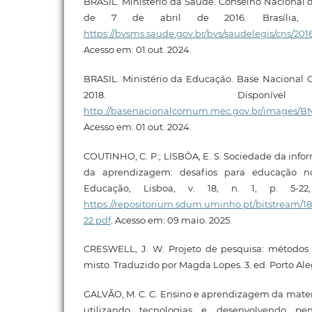
BRASIL. Ministério da Saúde. Conselho Nacional d
de 7 de abril de 2016. Brasília, 2
https://bvsms.saude.gov.br/bvs/saudelegis/cns/20
Acesso em: 01 out. 2024.
BRASIL. Ministério da Educação. Base Nacional C
2018. Disponí
http://basenacionalcomum.mec.gov.br/images/BNC
Acesso em: 01 out. 2024.
COUTINHO, C. P.; LISBÔA, E. S. Sociedade da inf
da aprendizagem: desafios para educação no
Educação, Lisboa, v. 18, n. 1, p. 5-22,
https://repositorium.sdum.uminho.pt/bitstream
22.pdf
. Acesso em: 09 maio. 2025.
CRESWELL, J. W. Projeto de pesquisa: métodos q
misto. Traduzido por Magda Lopes. 3. ed. Porto Al
GALVÃO, M. C. C. Ensino e aprendizagem da mate
utilizando tecnologias e desenvolvendo pe