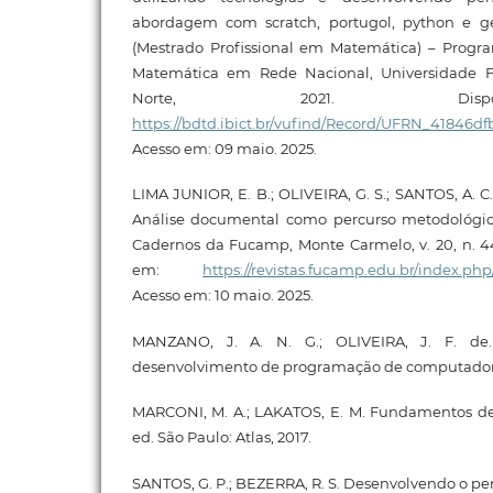
abordagem com scratch, portugol, python e ge
(Mestrado Profissional em Matemática) – Prog
Matemática em Rede Nacional, Universidade 
Norte, 2021. Disp
https://bdtd.ibict.br/vufind/Record/UFRN_41846
Acesso em: 09 maio. 2025.
LIMA JUNIOR, E. B.; OLIVEIRA, G. S.; SANTOS, A. 
Análise documental como percurso metodológico
Cadernos da Fucamp, Monte Carmelo, v. 20, n. 44,
em:
https://revistas.fucamp.edu.br/index.php
Acesso em: 10 maio. 2025.
MANZANO, J. A. N. G.; OLIVEIRA, J. F. de.
desenvolvimento de programação de computadores
MARCONI, M. A.; LAKATOS, E. M. Fundamentos de 
ed. São Paulo: Atlas, 2017.
SANTOS, G. P.; BEZERRA, R. S. Desenvolvendo o 