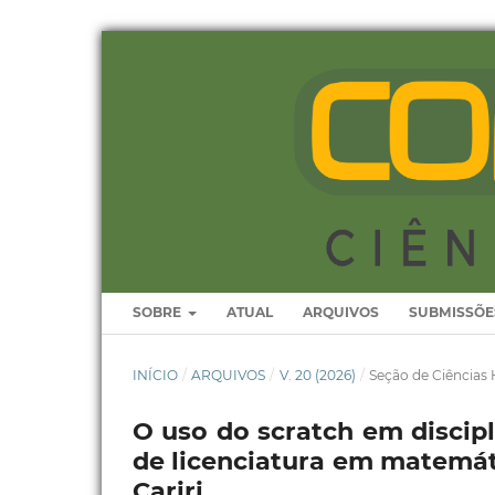
SOBRE
ATUAL
ARQUIVOS
SUBMISSÕE
INÍCIO
/
ARQUIVOS
/
V. 20 (2026)
/
Seção de Ciência
O uso do scratch em discip
de licenciatura em matemáti
Cariri