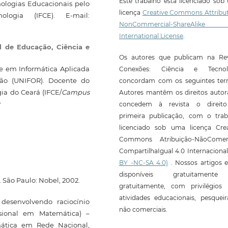
Este trabalho está licenciado so
nologias Educacionais pelo
licença
Creative Commons Attribut
logia (IFCE). E-mail:
NonCommercial-ShareAlike
International License
.
al de Educação, Ciência e
Os autores que publicam na Rev
e em Informática Aplicada
Conexões: Ciência e Tecnol
ão (UNIFOR). Docente do
concordam com os seguintes ter
gia do Ceará (IFCE/
Campus
Autores mantêm os direitos autor
r
concedem à revista o direit
primeira publicação, com o trab
licenciado sob uma licença Crea
Commons Atribuição-NãoComerc
CompartilhaIgual 4.0 Internaciona
BY -NC-SA 4.0)
. Nossos artigos e
disponíveis gratuitament
 São Paulo: Nobel, 2002.
gratuitamente, com privilégios 
atividades educacionais, pesquei
desenvolvendo raciocínio
não comerciais.
issional em Matemática) –
ática em Rede Nacional,