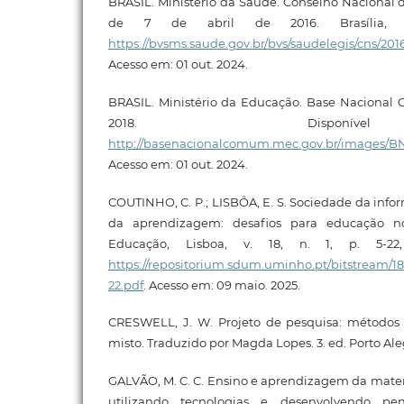
BRASIL. Ministério da Saúde. Conselho Nacional d
de 7 de abril de 2016. Brasília, 2
https://bvsms.saude.gov.br/bvs/saudelegis/cns/20
Acesso em: 01 out. 2024.
BRASIL. Ministério da Educação. Base Nacional C
2018. Disponí
http://basenacionalcomum.mec.gov.br/images/BNC
Acesso em: 01 out. 2024.
COUTINHO, C. P.; LISBÔA, E. S. Sociedade da inf
da aprendizagem: desafios para educação no
Educação, Lisboa, v. 18, n. 1, p. 5-22,
https://repositorium.sdum.uminho.pt/bitstream
22.pdf
. Acesso em: 09 maio. 2025.
CRESWELL, J. W. Projeto de pesquisa: métodos q
misto. Traduzido por Magda Lopes. 3. ed. Porto Al
GALVÃO, M. C. C. Ensino e aprendizagem da mate
utilizando tecnologias e desenvolvendo pe