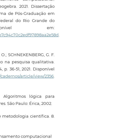
ogebra. 2021. Dissertação
rama de Pós-Graduação em
Federal do Rio Grande do
onível em:
dfb7c94c70c2edf97898aa2e58d
.
C. O.; SCHNEKENBERG, G. F.
 na pesquisa qualitativa.
 p. 36-51, 2021. Disponível
/cadernos/article/view/2356
.
 Algoritmos lógica para
. São Paulo: Érica, 2002.
metodologia científica. 8.
pensamento computacional