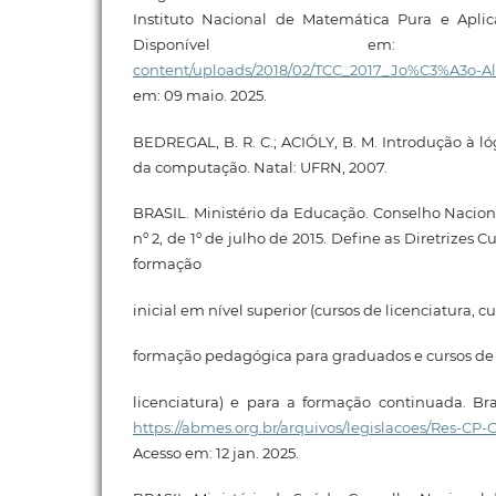
Instituto Nacional de Matemática Pura e Aplica
Disponível e
content/uploads/2018/02/TCC_2017_Jo%C3%A3o-Alv
em: 09 maio. 2025.
BEDREGAL, B. R. C.; ACIÓLY, B. M. Introdução à lóg
da computação. Natal: UFRN, 2007.
BRASIL. Ministério da Educação. Conselho Nacio
nº 2, de 1º de julho de 2015. Define as Diretrizes C
formação
inicial em nível superior (cursos de licenciatura, c
formação pedagógica para graduados e cursos d
licenciatura) e para a formação continuada. Bras
https://abmes.org.br/arquivos/legislacoes/Res-CP
Acesso em: 12 jan. 2025.