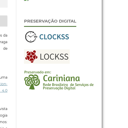
PRESERVAÇÃO DIGITAL
es da
raga
o de
b uma
ion-
 4.0
ista
ogia
mos: