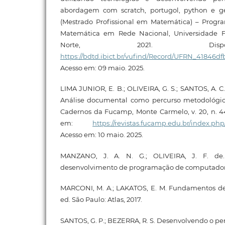
abordagem com scratch, portugol, python e ge
(Mestrado Profissional em Matemática) – Prog
Matemática em Rede Nacional, Universidade 
Norte, 2021. Disp
https://bdtd.ibict.br/vufind/Record/UFRN_41846
Acesso em: 09 maio. 2025.
LIMA JUNIOR, E. B.; OLIVEIRA, G. S.; SANTOS, A. 
Análise documental como percurso metodológico
Cadernos da Fucamp, Monte Carmelo, v. 20, n. 44,
em:
https://revistas.fucamp.edu.br/index.php
Acesso em: 10 maio. 2025.
MANZANO, J. A. N. G.; OLIVEIRA, J. F. de.
desenvolvimento de programação de computadores
MARCONI, M. A.; LAKATOS, E. M. Fundamentos de 
ed. São Paulo: Atlas, 2017.
SANTOS, G. P.; BEZERRA, R. S. Desenvolvendo o 