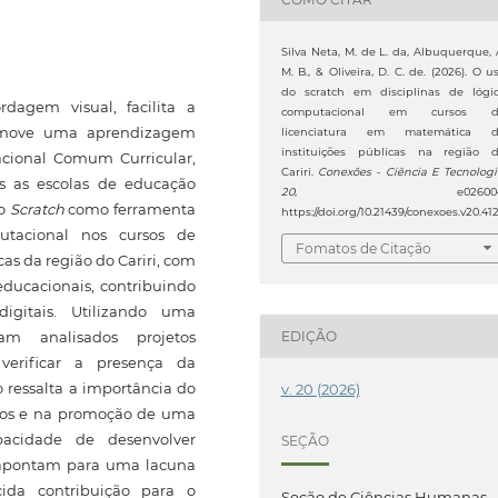
Silva Neta, M. de L. da, Albuquerque, 
M. B., & Oliveira, D. C. de. (2026). O u
do scratch em disciplinas de lógi
rdagem visual, facilita a
computacional em cursos d
romove uma aprendizagem
licenciatura em matemática 
instituições públicas na região 
acional Comum Curricular,
Cariri.
Conexões - Ciência E Tecnolog
s as escolas de educação
20
, e026004
do
Scratch
como ferramenta
https://doi.org/10.21439/conexoes.v20.41
utacional nos cursos de
Fomatos de Citação
as da região do Cariri, com
educacionais, contribuindo
igitais. Utilizando uma
am analisados projetos
EDIÇÃO
verificar a presença da
 ressalta a importância do
v. 20 (2026)
cos e na promoção de uma
pacidade de desenvolver
SEÇÃO
s apontam para uma lacuna
ida contribuição para o
Seção de Ciências Humanas