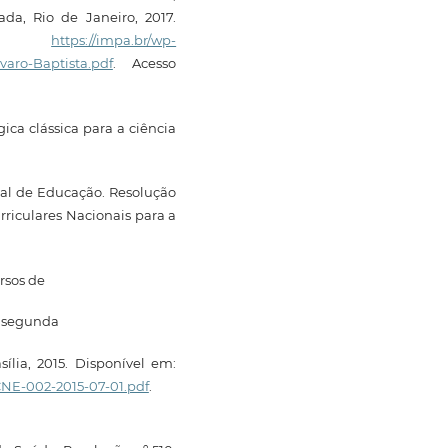
da, Rio de Janeiro, 2017.
m:
https://impa.br/wp-
aro-Baptista.pdf
. Acesso
ica clássica para a ciência
nal de Educação. Resolução
urriculares Nacionais para a
ursos de
e segunda
ília, 2015. Disponível em:
-CNE-002-2015-07-01.pdf
.