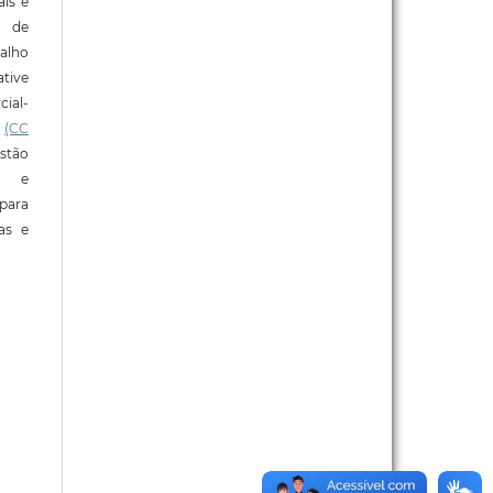
ais e
o de
alho
tive
ial-
l
(CC
stão
e e
para
ras e