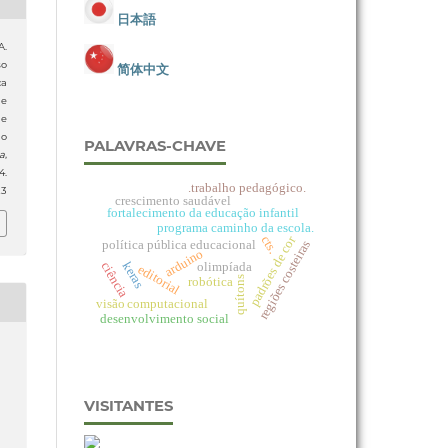
日本語
A.
so
简体中文
ca
e
de
do
PALAVRAS-CHAVE
ia
,
.
.trabalho pedagógico.
23
crescimento saudável
fortalecimento da educação infantil
programa caminho da escola.
cts.
padrões de cor
política pública educacional
regiões costeiras
arduino
keras
ciência
olimpíada
editorial
quítons
robótica
visão computacional
desenvolvimento social
VISITANTES