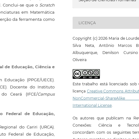
. Conclui-se que o
Scratch
cenciaturas em Matemática
nserção da ferramenta como
LICENÇA
Copyright (c) 2026 Maria de Lourd
Silva Neta, Antônio Marcos B
Albuquerque, Denilson Cursin
Oliveira
ral de Educação, Ciência e
m Educação (PPGE/UECE).
Este trabalho está licenciado so
E). Docente do Instituto
licença
Creative Commons Attribut
 do Ceará (IFCE/
Campus
NonCommercial-ShareAlike
International License
.
uto Federal de Educação,
Os autores que publicam na Rev
Conexões: Ciência e Tecnol
egional do Cariri (URCA).
concordam com os seguintes ter
uto Federal de Educação,