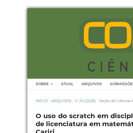
SOBRE
ATUAL
ARQUIVOS
SUBMISSÕE
INÍCIO
/
ARQUIVOS
/
V. 20 (2026)
/
Seção de Ciência
O uso do scratch em discip
de licenciatura em matemáti
Cariri