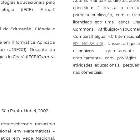
Autores mantêm os direitos autor
nologias Educacionais pelo
concedem à revista o direit
logia (IFCE). E-mail:
primeira publicação, com o trab
licenciado sob uma licença Crea
al de Educação, Ciência e
Commons Atribuição-NãoComerc
CompartilhaIgual 4.0 Internaciona
e em Informática Aplicada
BY -NC-SA 4.0)
. Nossos artigos e
ão (UNIFOR). Docente do
disponíveis gratuitament
gia do Ceará (IFCE/
Campus
gratuitamente, com privilégios 
r
atividades educacionais, pesquei
não comerciais.
 São Paulo: Nobel, 2002.
desenvolvendo raciocínio
issional em Matemática) –
ática em Rede Nacional,