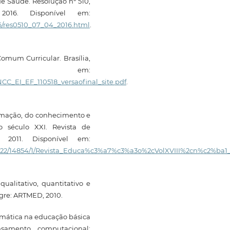
e Saúde. Resolução nº 510,
016. Disponível em:
16/res0510_07_04_2016.html
.
omum Curricular. Brasília,
vel em:
C_EI_EF_110518_versaofinal_site.pdf
.
ormação, do conhecimento e
 século XXI. Revista de
 2011. Disponível em:
/1822/14854/1/Revista_Educa%c3%a7%c3%a3o%2cVolXVIII%2cn%c2%ba1_
ualitativo, quantitativo e
egre: ARTMED, 2010.
mática na educação básica
nsamento computacional: