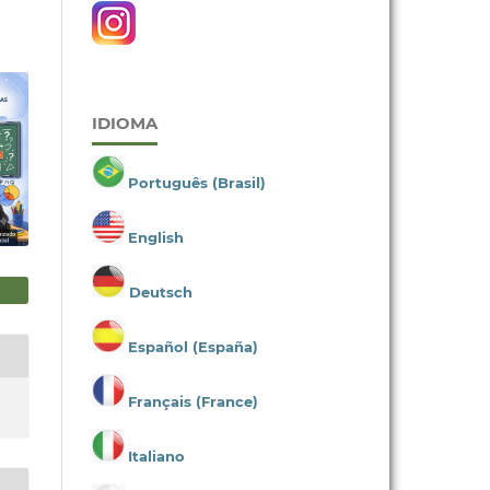
IDIOMA
Português (Brasil)
English
Deutsch
Español (España)
Français (France)
Italiano