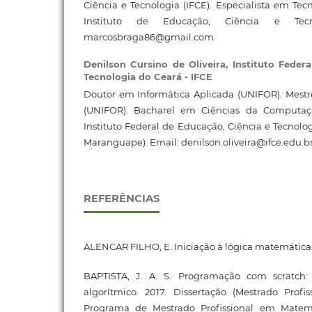
Ciência e Tecnologia (IFCE). Especialista em Tec
Instituto de Educação, Ciência e Tecno
marcosbraga86@gmail.com
Denilson Cursino de Oliveira,
Instituto Feder
Tecnologia do Ceará - IFCE
Doutor em Informática Aplicada (UNIFOR). Mestr
(UNIFOR). Bacharel em Ciências da Computaç
Instituto Federal de Educação, Ciência e Tecnolo
Maranguape). Email: denilson.oliveira@ifce.edu.b
REFERÊNCIAS
ALENCAR FILHO, E. Iniciação à lógica matemática.
BAPTISTA, J. A. S. Programação com scratch: 
algorítmico. 2017. Dissertação (Mestrado Prof
Programa de Mestrado Profissional em Matem