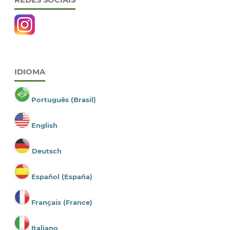
IDIOMA
Português (Brasil)
English
Deutsch
Español (España)
Français (France)
Italiano