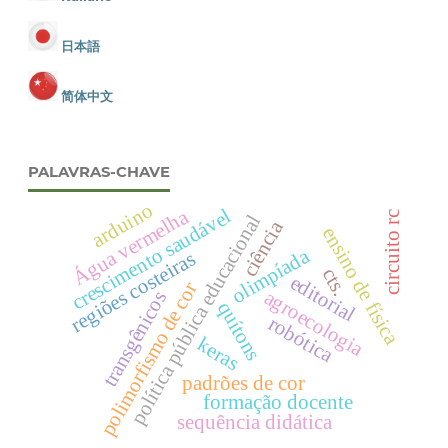
日本語
简体中文
PALAVRAS-CHAVE
arduino
crescimento saudável
Água vermelha
circuito rc
política pública educacional
ciência
ensino de física
olimpíada
regiões costeiras
cts.
editorial
polimorfismo de cor
agroecologia
transgênicos
quítons
robótica
keras
padrões de cor
formação docente
sequência didática