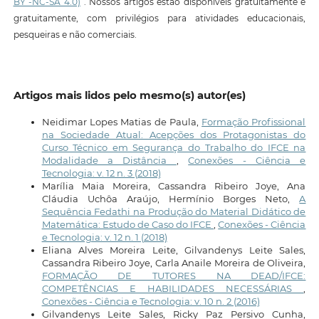
BY -NC-SA 4.0)
. Nossos artigos estão disponíveis gratuitamente e
gratuitamente, com privilégios para atividades educacionais,
pesqueiras e não comerciais.
Artigos mais lidos pelo mesmo(s) autor(es)
Neidimar Lopes Matias de Paula,
Formação Profissional
na Sociedade Atual: Acepções dos Protagonistas do
Curso Técnico em Segurança do Trabalho do IFCE na
Modalidade a Distância
,
Conexões - Ciência e
Tecnologia: v. 12 n. 3 (2018)
Marília Maia Moreira, Cassandra Ribeiro Joye, Ana
Cláudia Uchôa Araújo, Hermínio Borges Neto,
A
Sequência Fedathi na Produção do Material Didático de
Matemática: Estudo de Caso do IFCE
,
Conexões - Ciência
e Tecnologia: v. 12 n. 1 (2018)
Eliana Alves Moreira Leite, Gilvandenys Leite Sales,
Cassandra Ribeiro Joye, Carla Anaile Moreira de Oliveira,
FORMAÇÃO DE TUTORES NA DEAD/IFCE:
COMPETÊNCIAS E HABILIDADES NECESSÁRIAS
,
Conexões - Ciência e Tecnologia: v. 10 n. 2 (2016)
Gilvandenys Leite Sales, Ricky Paz Persivo Cunha,