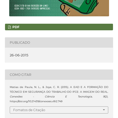
PDF
PUBLICADO
26-06-2015
COMO CITAR
Matias de Paula, N. L., & Joye, C. R. (2015). A EAD E A FORMAÇÃO DO
TÉCNICO EM SEGURANÇA DO TRABALHO DO IFCE: A IMAGEM DO REAL.
Conexões - Ciência E Tecnologia
,
9
(2).
https://doi.org/10.21439/conexoes.v9i2.749
Fomatos de Citação