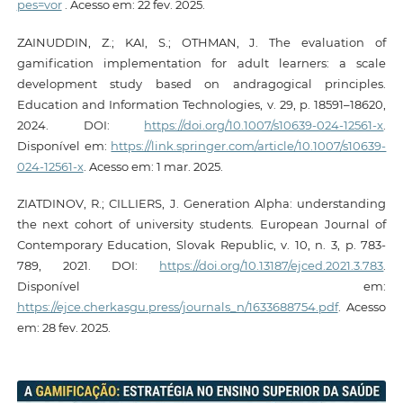
pes=vor
. Acesso em: 22 fev. 2025.
ZAINUDDIN, Z.; KAI, S.; OTHMAN, J. The evaluation of
gamification implementation for adult learners: a scale
development study based on andragogical principles.
Education and Information Technologies, v. 29, p. 18591–18620,
2024. DOI:
https://doi.org/10.1007/s10639-024-12561-x
.
Disponível em:
https://link.springer.com/article/10.1007/s10639-
024-12561-x
. Acesso em: 1 mar. 2025.
ZIATDINOV, R.; CILLIERS, J. Generation Alpha: understanding
the next cohort of university students. European Journal of
Contemporary Education, Slovak Republic, v. 10, n. 3, p. 783-
789, 2021. DOI:
https://doi.org/10.13187/ejced.2021.3.783
.
Disponível em:
https://ejce.cherkasgu.press/journals_n/1633688754.pdf
. Acesso
em: 28 fev. 2025.