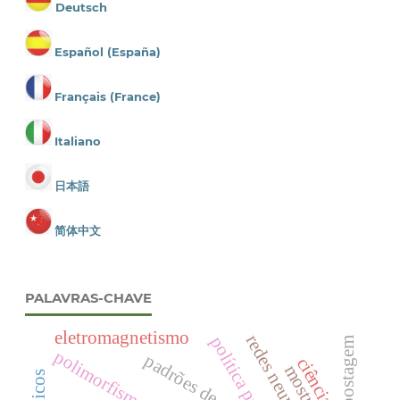
Deutsch
Español (España)
Français (France)
Italiano
日本語
简体中文
PALAVRAS-CHAVE
eletromagnetismo
compostagem
polimorfismo de cor
padrões de cor
ciência