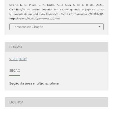
Milane, N. C., Pilatti, L. A., Dutra, A., & Silva, S. de C. R. da. (2026).
Gamificação no ensino superior em saúde: quando o jogo se torna
ferramenta de aprendizado.
Conexões - Ciência E Tecnologia
,
20
, e026003.
https://doi.org/10.21439/conexoes.v20.4101
Fomatos de Citação
EDIÇÃO
v. 20 (2026)
SEÇÃO
Seção da área multidisciplinar
LICENÇA