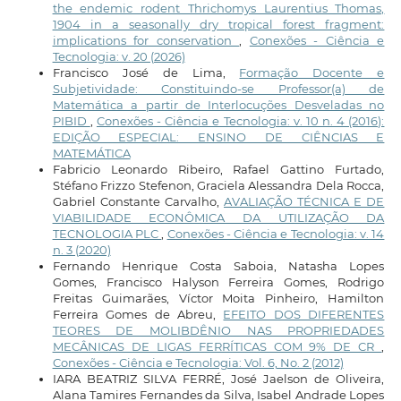
the endemic rodent Thrichomys Laurentius Thomas,
1904 in a seasonally dry tropical forest fragment:
implications for conservation
,
Conexões - Ciência e
Tecnologia: v. 20 (2026)
Francisco José de Lima,
Formação Docente e
Subjetividade: Constituindo-se Professor(a) de
Matemática a partir de Interlocuções Desveladas no
PIBID
,
Conexões - Ciência e Tecnologia: v. 10 n. 4 (2016):
EDIÇÃO ESPECIAL: ENSINO DE CIÊNCIAS E
MATEMÁTICA
Fabricio Leonardo Ribeiro, Rafael Gattino Furtado,
Stéfano Frizzo Stefenon, Graciela Alessandra Dela Rocca,
Gabriel Constante Carvalho,
AVALIAÇÃO TÉCNICA E DE
VIABILIDADE ECONÔMICA DA UTILIZAÇÃO DA
TECNOLOGIA PLC
,
Conexões - Ciência e Tecnologia: v. 14
n. 3 (2020)
Fernando Henrique Costa Saboia, Natasha Lopes
Gomes, Francisco Halyson Ferreira Gomes, Rodrigo
Freitas Guimarães, Víctor Moita Pinheiro, Hamilton
Ferreira Gomes de Abreu,
EFEITO DOS DIFERENTES
TEORES DE MOLIBDÊNIO NAS PROPRIEDADES
MECÂNICAS DE LIGAS FERRÍTICAS COM 9% DE CR
,
Conexões - Ciência e Tecnologia: Vol. 6, No. 2 (2012)
IARA BEATRIZ SILVA FERRÉ, José Jaelson de Oliveira,
Alana Tamires Fernandes da Silva, Isabel Andrade Lopes