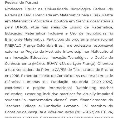
Federal do Paraná
Professora Titular na Universidade Tecnológica Federal do
Paraná (UTFPR). Licenciada em Matemática pela UEPG, Mestre
em Matemática Aplicada e Doutora em Ciência dos Materiais
pela UFRGS. Atua nas áreas de Ensino de Matemática,
Educação Matemática Inclusiva e Uso de Tecnologias no
Ensino de Matemática. Participou do programa internacional
PREFALC (França-Colômbia-Brasil) e é professora responsável
externa no Projeto de Mestrado Interdisciplinar Multicultural
em Inovação Educativa, Inovação Tecnológica e Gestão do
Conhecimento (México-BUAP/INSA de Lyon-França). Orientou
a tese vencedora do Prêmio CAPES de Tese na área de Ensino
em 2018. É membro eleito do Comitê de Assessores da Área de
Ciências Humanas da Fundação Araucária (2020–2024),
coordenou o projeto internacional “Rethinking teacher
education: Fostering inclusive practices for visually-impaired
students in mathematics classes” com financiamento da
Teachers College e Fundação Lemann. Foi membro do
Conselho de Pesquisa e Pós-Graduação (2015–2023) da UTFPR,
coordena e integra o Programa de Pós-Graduação em Ensino