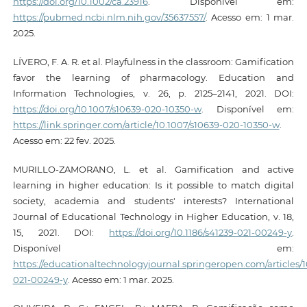
https://doi.org/10.1002/ca.23916
. Disponível em:
https://pubmed.ncbi.nlm.nih.gov/35637557/
. Acesso em: 1 mar.
2025.
LÍVERO, F. A. R. et al. Playfulness in the classroom: Gamification
favor the learning of pharmacology. Education and
Information Technologies, v. 26, p. 2125–2141, 2021. DOI:
https://doi.org/10.1007/s10639-020-10350-w
. Disponível em:
https://link.springer.com/article/10.1007/s10639-020-10350-w
.
Acesso em: 22 fev. 2025.
MURILLO-ZAMORANO, L. et al. Gamification and active
learning in higher education: Is it possible to match digital
society, academia and students' interests? International
Journal of Educational Technology in Higher Education, v. 18,
15, 2021. DOI:
https://doi.org/10.1186/s41239-021-00249-y
.
Disponível em:
https://educationaltechnologyjournal.springeropen.com/articles/10
021-00249-y
. Acesso em: 1 mar. 2025.