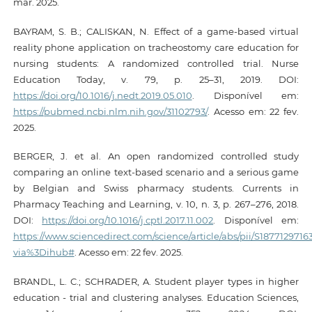
mar. 2025.
BAYRAM, S. B.; CALISKAN, N. Effect of a game-based virtual
reality phone application on tracheostomy care education for
nursing students: A randomized controlled trial. Nurse
Education Today, v. 79, p. 25–31, 2019. DOI:
https://doi.org/10.1016/j.nedt.2019.05.010
. Disponível em:
https://pubmed.ncbi.nlm.nih.gov/31102793/
. Acesso em: 22 fev.
2025.
BERGER, J. et al. An open randomized controlled study
comparing an online text-based scenario and a serious game
by Belgian and Swiss pharmacy students. Currents in
Pharmacy Teaching and Learning, v. 10, n. 3, p. 267–276, 2018.
DOI:
https://doi.org/10.1016/j.cptl.2017.11.002
. Disponível em:
https://www.sciencedirect.com/science/article/abs/pii/S187712971
via%3Dihub#
. Acesso em: 22 fev. 2025.
BRANDL, L. C.; SCHRADER, A. Student player types in higher
education - trial and clustering analyses. Education Sciences,