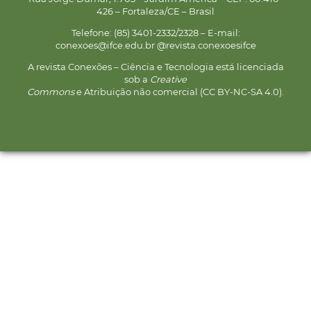
426 – Fortaleza/CE – Brasil
Telefone: (85) 3401-2332/2328 – E-mail:
conexoes@ifce.edu.br @revista.conexoesifce
A revista Conexões – Ciência e Tecnologia está licenciada
sob a
Creative
Commons
e Atribuição não comercial (CC BY-NC-SA 4.0).