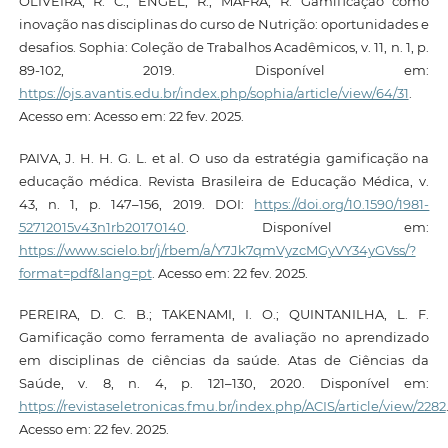
OLIVEIRA, R. C.; ENGEL, R.; MAFRA, R. Gamificação como
inovação nas disciplinas do curso de Nutrição: oportunidades e
desafios. Sophia: Coleção de Trabalhos Acadêmicos, v. 11, n. 1, p.
89-102, 2019. Disponível em:
https://ojs.avantis.edu.br/index.php/sophia/article/view/64/31
.
Acesso em: Acesso em: 22 fev. 2025.
PAIVA, J. H. H. G. L. et al. O uso da estratégia gamificação na
educação médica. Revista Brasileira de Educação Médica, v.
43, n. 1, p. 147–156, 2019. DOI:
https://doi.org/10.1590/1981-
52712015v43n1rb20170140
. Disponível em:
https://www.scielo.br/j/rbem/a/Y7Jk7qmVyzcMGyVY34yGVss/?
format=pdf&lang=pt
. Acesso em: 22 fev. 2025.
PEREIRA, D. C. B.; TAKENAMI, I. O.; QUINTANILHA, L. F.
Gamificação como ferramenta de avaliação no aprendizado
em disciplinas de ciências da saúde. Atas de Ciências da
Saúde, v. 8, n. 4, p. 121–130, 2020. Disponível em:
https://revistaseletronicas.fmu.br/index.php/ACIS/article/view/2282
Acesso em: 22 fev. 2025.