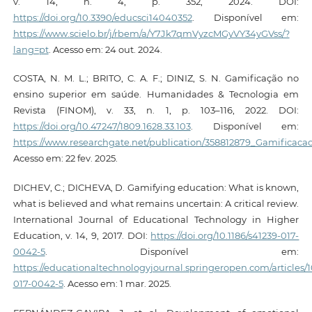
v. 14, n. 4, p. 352, 2024. DOI:
https://doi.org/10.3390/educsci14040352
. Disponível em:
https://www.scielo.br/j/rbem/a/Y7Jk7qmVyzcMGyVY34yGVss/?
lang=pt
. Acesso em: 24 out. 2024.
COSTA, N. M. L.; BRITO, C. A. F.; DINIZ, S. N. Gamificação no
ensino superior em saúde. Humanidades & Tecnologia em
Revista (FINOM), v. 33, n. 1, p. 103–116, 2022. DOI:
https://doi.org/10.47247/1809.1628.33.103
. Disponível em:
https://www.researchgate.net/publication/358812879_Gamifica
Acesso em: 22 fev. 2025.
DICHEV, C.; DICHEVA, D. Gamifying education: What is known,
what is believed and what remains uncertain: A critical review.
International Journal of Educational Technology in Higher
Education, v. 14, 9, 2017. DOI:
https://doi.org/10.1186/s41239-017-
0042-5
. Disponível em:
https://educationaltechnologyjournal.springeropen.com/articles/10
017-0042-5
. Acesso em: 1 mar. 2025.