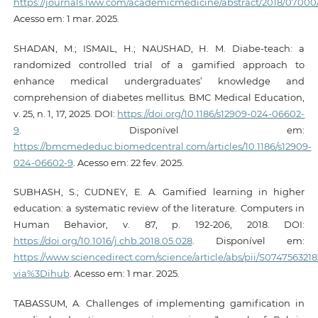
https://journals.lww.com/academicmedicine/abstract/2018/07000/
Acesso em: 1 mar. 2025.
SHADAN, M.; ISMAIL, H.; NAUSHAD, H. M. Diabe-teach: a
randomized controlled trial of a gamified approach to
enhance medical undergraduates’ knowledge and
comprehension of diabetes mellitus. BMC Medical Education,
v. 25, n. 1, 17, 2025. DOI:
https://doi.org/10.1186/s12909-024-06602-
9
. Disponível em:
https://bmcmededuc.biomedcentral.com/articles/10.1186/s12909-
024-06602-9
. Acesso em: 22 fev. 2025.
SUBHASH, S.; CUDNEY, E. A. Gamified learning in higher
education: a systematic review of the literature. Computers in
Human Behavior, v. 87, p. 192-206, 2018. DOI:
https://doi.org/10.1016/j.chb.2018.05.028
. Disponível em:
https://www.sciencedirect.com/science/article/abs/pii/S074756321
via%3Dihub
. Acesso em: 1 mar. 2025.
TABASSUM, A. Challenges of implementing gamification in