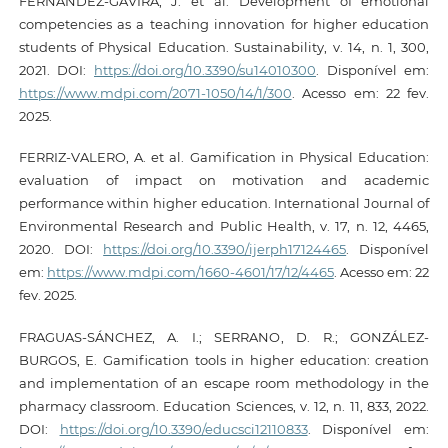
FERNÁNDEZ-GAVIRA, J. et al. Development of emotional
competencies as a teaching innovation for higher education
students of Physical Education. Sustainability, v. 14, n. 1, 300,
2021. DOI:
https://doi.org/10.3390/su14010300
. Disponível em:
https://www.mdpi.com/2071-1050/14/1/300
. Acesso em: 22 fev.
2025.
FERRIZ-VALERO, A. et al. Gamification in Physical Education:
evaluation of impact on motivation and academic
performance within higher education. International Journal of
Environmental Research and Public Health, v. 17, n. 12, 4465,
2020. DOI:
https://doi.org/10.3390/ijerph17124465
. Disponível
em:
https://www.mdpi.com/1660-4601/17/12/4465
. Acesso em: 22
fev. 2025.
FRAGUAS-SÁNCHEZ, A. I.; SERRANO, D. R.; GONZÁLEZ-
BURGOS, E. Gamification tools in higher education: creation
and implementation of an escape room methodology in the
pharmacy classroom. Education Sciences, v. 12, n. 11, 833, 2022.
DOI:
https://doi.org/10.3390/educsci12110833
. Disponível em: