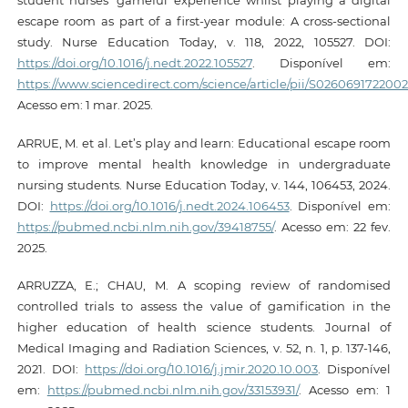
escape room as part of a first-year module: A cross-sectional
study. Nurse Education Today, v. 118, 2022, 105527. DOI:
https://doi.org/10.1016/j.nedt.2022.105527
. Disponível em:
https://www.sciencedirect.com/science/article/pii/S026069172200
Acesso em: 1 mar. 2025.
ARRUE, M. et al. Let’s play and learn: Educational escape room
to improve mental health knowledge in undergraduate
nursing students. Nurse Education Today, v. 144, 106453, 2024.
DOI:
https://doi.org/10.1016/j.nedt.2024.106453
. Disponível em:
https://pubmed.ncbi.nlm.nih.gov/39418755/
. Acesso em: 22 fev.
2025.
ARRUZZA, E.; CHAU, M. A scoping review of randomised
controlled trials to assess the value of gamification in the
higher education of health science students. Journal of
Medical Imaging and Radiation Sciences, v. 52, n. 1, p. 137-146,
2021. DOI:
https://doi.org/10.1016/j.jmir.2020.10.003
. Disponível
em:
https://pubmed.ncbi.nlm.nih.gov/33153931/
. Acesso em: 1