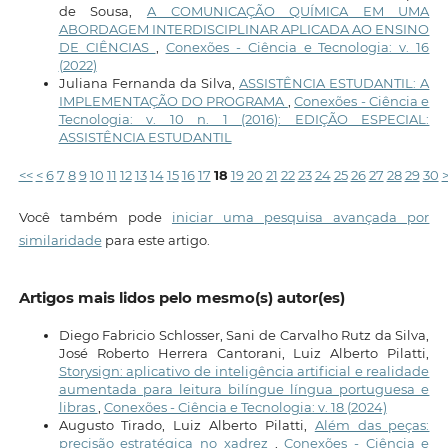
de Sousa,
A COMUNICAÇÃO QUÍMICA EM UMA
ABORDAGEM INTERDISCIPLINAR APLICADA AO ENSINO
DE CIÊNCIAS
,
Conexões - Ciência e Tecnologia: v. 16
(2022)
Juliana Fernanda da Silva,
ASSISTÊNCIA ESTUDANTIL: A
IMPLEMENTAÇÃO DO PROGRAMA
,
Conexões - Ciência e
Tecnologia: v. 10 n. 1 (2016): EDIÇÃO ESPECIAL:
ASSISTÊNCIA ESTUDANTIL
<<
<
6
7
8
9
10
11
12
13
14
15
16
17
18
19
20
21
22
23
24
25
26
27
28
29
30
Você também pode
iniciar uma pesquisa avançada por
similaridade
para este artigo.
Artigos mais lidos pelo mesmo(s) autor(es)
Diego Fabricio Schlosser, Sani de Carvalho Rutz da Silva,
José Roberto Herrera Cantorani, Luiz Alberto Pilatti,
Storysign: aplicativo de inteligência artificial e realidade
aumentada para leitura bilíngue língua portuguesa e
libras
,
Conexões - Ciência e Tecnologia: v. 18 (2024)
Augusto Tirado, Luiz Alberto Pilatti,
Além das peças:
precisão estratégica no xadrez
,
Conexões - Ciência e