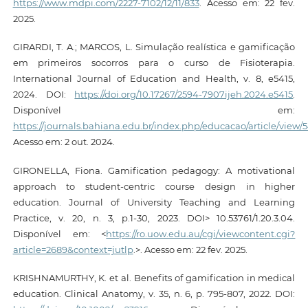
https://www.mdpi.com/2227-7102/12/11/833
. Acesso em: 22 fev.
2025.
GIRARDI, T. A.; MARCOS, L. Simulação realística e gamificação
em primeiros socorros para o curso de Fisioterapia.
International Journal of Education and Health, v. 8, e5415,
2024. DOI:
https://doi.org/10.17267/2594-7907ijeh.2024.e5415
.
Disponível em:
https://journals.bahiana.edu.br/index.php/educacao/article/view/5
Acesso em: 2 out. 2024.
GIRONELLA, Fiona. Gamification pedagogy: A motivational
approach to student-centric course design in higher
education. Journal of University Teaching and Learning
Practice, v. 20, n. 3, p.1-30, 2023. DOI> 10.53761/1.20.3.04.
Disponível em: <
https://ro.uow.edu.au/cgi/viewcontent.cgi?
article=2689&context=jutlp
.>. Acesso em: 22 fev. 2025.
KRISHNAMURTHY, K. et al. Benefits of gamification in medical
education. Clinical Anatomy, v. 35, n. 6, p. 795-807, 2022. DOI: