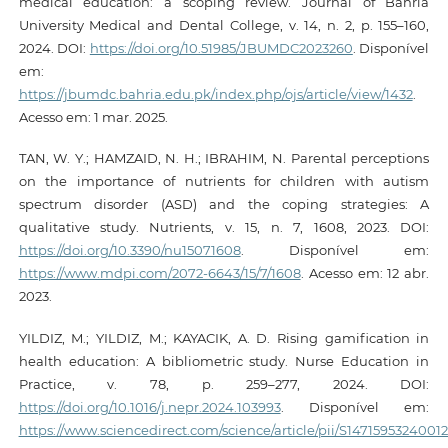
medical education: a scoping review. Journal of Bahria
University Medical and Dental College, v. 14, n. 2, p. 155–160,
2024. DOI:
https://doi.org/10.51985/JBUMDC2023260
. Disponível
em:
https://jbumdc.bahria.edu.pk/index.php/ojs/article/view/1432
.
Acesso em: 1 mar. 2025.
TAN, W. Y.; HAMZAID, N. H.; IBRAHIM, N. Parental perceptions
on the importance of nutrients for children with autism
spectrum disorder (ASD) and the coping strategies: A
qualitative study. Nutrients, v. 15, n. 7, 1608, 2023. DOI:
https://doi.org/10.3390/nu15071608
. Disponível em:
https://www.mdpi.com/2072-6643/15/7/1608
. Acesso em: 12 abr.
2023.
YILDIZ, M.; YILDIZ, M.; KAYACIK, A. D. Rising gamification in
health education: A bibliometric study. Nurse Education in
Practice, v. 78, p. 259–277, 2024. DOI:
https://doi.org/10.1016/j.nepr.2024.103993
. Disponível em:
https://www.sciencedirect.com/science/article/pii/S1471595324001