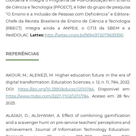
de Ciência e Tecnologia (PPGECT), é líder do grupo de pesquisa
“O Ensino e a Inclusão de Pessoas com Deficiência” e Editora-
Chefe da Revista Brasileira de Ensino de Ciência e Tecnologia
(RBECT). Integra ainda a ANPEd, o GT13 da SBEM e a
RedDOLAC.
Lattes:
http://lattes.cnpq.br/5694972079639390
REFERÊNCIAS
AKOUR, M.; ALENEZI, M. Higher education future in the era of
digital transformation. Education Sciences, v. 12, n. 11, 784, 2022.
DOI:
https://doi.org/10.3390/educsci12110784
. Disponível em:
https://www.mdpi.com/2227-7102/12/11/784
. Acesso em: 28 fev.
2025.
ALAJAJI, D.; ALSHWIAH, A. Effect of combining gamification
and a scavenger hunt on pre-service teachers’ perceptions and
achievement. Journal of Information Technology Education: