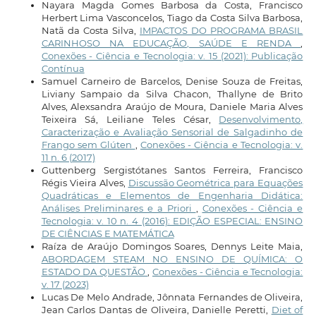
Nayara Magda Gomes Barbosa da Costa, Francisco
Herbert Lima Vasconcelos, Tiago da Costa Silva Barbosa,
Natã da Costa Silva,
IMPACTOS DO PROGRAMA BRASIL
CARINHOSO NA EDUCAÇÃO, SAÚDE E RENDA
,
Conexões - Ciência e Tecnologia: v. 15 (2021): Publicação
Contínua
Samuel Carneiro de Barcelos, Denise Souza de Freitas,
Liviany Sampaio da Silva Chacon, Thallyne de Brito
Alves, Alexsandra Araújo de Moura, Daniele Maria Alves
Teixeira Sá, Leiliane Teles César,
Desenvolvimento,
Caracterização e Avaliação Sensorial de Salgadinho de
Frango sem Glúten
,
Conexões - Ciência e Tecnologia: v.
11 n. 6 (2017)
Guttenberg Sergistótanes Santos Ferreira, Francisco
Régis Vieira Alves,
Discussão Geométrica para Equações
Quadráticas e Elementos de Engenharia Didática:
Análises Preliminares e a Priori
,
Conexões - Ciência e
Tecnologia: v. 10 n. 4 (2016): EDIÇÃO ESPECIAL: ENSINO
DE CIÊNCIAS E MATEMÁTICA
Raíza de Araújo Domingos Soares, Dennys Leite Maia,
ABORDAGEM STEAM NO ENSINO DE QUÍMICA: O
ESTADO DA QUESTÃO
,
Conexões - Ciência e Tecnologia:
v. 17 (2023)
Lucas De Melo Andrade, Jônnata Fernandes de Oliveira,
Jean Carlos Dantas de Oliveira, Danielle Peretti,
Diet of