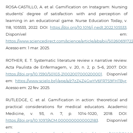
ROSA-CASTILLO, A. et al. Gamification on Instagram: Nursing
students’ degree of satisfaction with and perception of
learning in an educational game. Nurse Education Today, v.
118, 105533, 2022. DOI:
https://doi.org/10.1016/j.nedt.2022.105533
.
Disponível em:
https://www.sciencedirect.com/science/article/abs/pii/S02606917
Acesso em: 1 mar. 2025.
ROTHER, E. T. Systematic literature review x narrative review.
Acta Paulista de Enfermagem, v. 20, n. 2, p. 5–6, 2007. DOI:
https://doi.org/10.1590/S0103-21002007000200001
. Disponível
em:
https://www.scielo.br/j/ape/a/z7zZ4Z4GwYV6FR7S9FHTByr
.
Acesso em: 22 fev. 2025.
RUTLEDGE, C. et al. Gamification in action: theoretical and
practical considerations for medical educators. Academic
Medicine, v. 93, n. 7, p. 1014-1020, 2018. DOI:
https://doi.org/10.1097/ACM.0000000000002183
. Disponível
em: