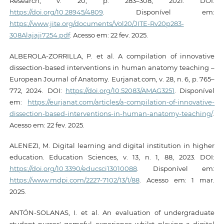
Research, v. 20, p. 283–308, 2021. DOI:
https://doi.org/10.28945/4809
. Disponível em:
https://www.jite.org/documents/Vol20/JITE-Rv20p283-
308Alajaji7254.pdf
. Acesso em: 22 fev. 2025.
ALBEROLA-ZORRILLA, P. et al. A compilation of innovative
dissection-based interventions in human anatomy teaching –
European Journal of Anatomy. Eurjanat.com, v. 28, n. 6, p. 765–
772, 2024. DOI:
https://doi.org/10.52083/AMAG3251
. Disponível
em:
https://eurjanat.com/articles/a-compilation-of-innovative-
dissection-based-interventions-in-human-anatomy-teaching/
.
Acesso em: 22 fev. 2025.
ALENEZI, M. Digital learning and digital institution in higher
education. Education Sciences, v. 13, n. 1, 88, 2023. DOI:
https://doi.org/10.3390/educsci13010088
. Disponível em:
https://www.mdpi.com/2227-7102/13/1/88
. Acesso em: 1 mar.
2025.
ANTÓN-SOLANAS, I. et al. An evaluation of undergraduate
student nurses' gameful experience whilst playing a digital