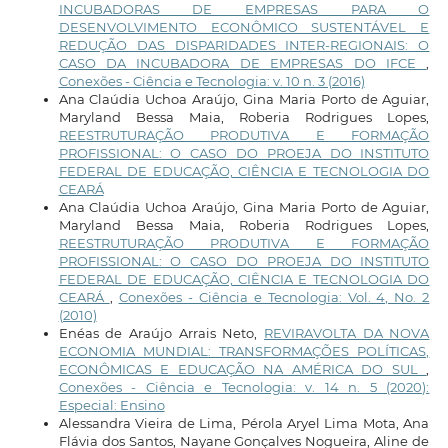
INCUBADORAS DE EMPRESAS PARA O
DESENVOLVIMENTO ECONÔMICO SUSTENTÁVEL E
REDUÇÃO DAS DISPARIDADES INTER-REGIONAIS: O
CASO DA INCUBADORA DE EMPRESAS DO IFCE
,
Conexões - Ciência e Tecnologia: v. 10 n. 3 (2016)
Ana Claúdia Uchoa Araújo, Gina Maria Porto de Aguiar,
Maryland Bessa Maia, Roberia Rodrigues Lopes,
REESTRUTURAÇÃO PRODUTIVA E FORMAÇÃO
PROFISSIONAL: O CASO DO PROEJA DO INSTITUTO
FEDERAL DE EDUCAÇÃO, CIÊNCIA E TECNOLOGIA DO
CEARÁ
Ana Claúdia Uchoa Araújo, Gina Maria Porto de Aguiar,
Maryland Bessa Maia, Roberia Rodrigues Lopes,
REESTRUTURAÇÃO PRODUTIVA E FORMAÇÃO
PROFISSIONAL: O CASO DO PROEJA DO INSTITUTO
FEDERAL DE EDUCAÇÃO, CIÊNCIA E TECNOLOGIA DO
CEARÁ
,
Conexões - Ciência e Tecnologia: Vol. 4, No. 2
(2010)
Enéas de Araújo Arrais Neto,
REVIRAVOLTA DA NOVA
ECONOMIA MUNDIAL: TRANSFORMAÇÕES POLÍTICAS,
ECONÔMICAS E EDUCAÇÃO NA AMÉRICA DO SUL
,
Conexões - Ciência e Tecnologia: v. 14 n. 5 (2020):
Especial: Ensino
Alessandra Vieira de Lima, Pérola Aryel Lima Mota, Ana
Flávia dos Santos, Nayane Gonçalves Nogueira, Aline de