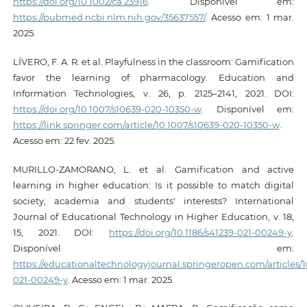
https://doi.org/10.1002/ca.23916
. Disponível em:
https://pubmed.ncbi.nlm.nih.gov/35637557/
. Acesso em: 1 mar.
2025.
LÍVERO, F. A. R. et al. Playfulness in the classroom: Gamification
favor the learning of pharmacology. Education and
Information Technologies, v. 26, p. 2125–2141, 2021. DOI:
https://doi.org/10.1007/s10639-020-10350-w
. Disponível em:
https://link.springer.com/article/10.1007/s10639-020-10350-w
.
Acesso em: 22 fev. 2025.
MURILLO-ZAMORANO, L. et al. Gamification and active
learning in higher education: Is it possible to match digital
society, academia and students' interests? International
Journal of Educational Technology in Higher Education, v. 18,
15, 2021. DOI:
https://doi.org/10.1186/s41239-021-00249-y
.
Disponível em:
https://educationaltechnologyjournal.springeropen.com/articles/10
021-00249-y
. Acesso em: 1 mar. 2025.