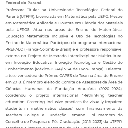
Federal do Paraná
Professora Titular na Universidade Tecnológica Federal do
Paraná (UTFPR). Licenciada em Matemática pela UEPG, Mestre
em Matemática Aplicada e Doutora em Ciência dos Materiais
pela UFRGS. Atua nas áreas de Ensino de Matemática,
Educação Matemática Inclusiva e Uso de Tecnologias no
Ensino de Matemática. Participou do programa internacional
PREFALC (França-Colômbia-Brasil) e é professora responsável
externa no Projeto de Mestrado Interdisciplinar Multicultural
em Inovação Educativa, Inovação Tecnológica e Gestão do
Conhecimento (México-BUAP/INSA de Lyon-França). Orientou
a tese vencedora do Prêmio CAPES de Tese na área de Ensino
em 2018. É membro eleito do Comitê de Assessores da Área de
Ciências Humanas da Fundação Araucária (2020–2024),
coordenou o projeto internacional “Rethinking teacher
education: Fostering inclusive practices for visually-impaired
students in mathematics classes” com financiamento da
Teachers College e Fundação Lemann. Foi membro do
Conselho de Pesquisa e Pós-Graduação (2015–2023) da UTFPR,
coordena e integra o Programa de Pós-Graduação em Ensino