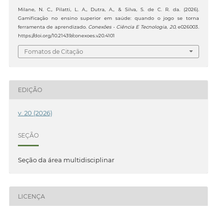
Milane, N. C., Pilatti, L. A., Dutra, A., & Silva, S. de C. R. da. (2026).
Gamificação no ensino superior em saúde: quando o jogo se torna
ferramenta de aprendizado.
Conexões - Ciência E Tecnologia
,
20
, e026003.
https://doi.org/10.21439/conexoes.v20.4101
Fomatos de Citação
EDIÇÃO
v. 20 (2026)
SEÇÃO
Seção da área multidisciplinar
LICENÇA