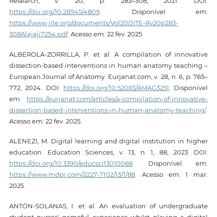
Research, v. 20, p. 283–308, 2021. DOI:
https://doi.org/10.28945/4809
. Disponível em:
https://www.jite.org/documents/Vol20/JITE-Rv20p283-
308Alajaji7254.pdf
. Acesso em: 22 fev. 2025.
ALBEROLA-ZORRILLA, P. et al. A compilation of innovative
dissection-based interventions in human anatomy teaching –
European Journal of Anatomy. Eurjanat.com, v. 28, n. 6, p. 765–
772, 2024. DOI:
https://doi.org/10.52083/AMAG3251
. Disponível
em:
https://eurjanat.com/articles/a-compilation-of-innovative-
dissection-based-interventions-in-human-anatomy-teaching/
.
Acesso em: 22 fev. 2025.
ALENEZI, M. Digital learning and digital institution in higher
education. Education Sciences, v. 13, n. 1, 88, 2023. DOI:
https://doi.org/10.3390/educsci13010088
. Disponível em:
https://www.mdpi.com/2227-7102/13/1/88
. Acesso em: 1 mar.
2025.
ANTÓN-SOLANAS, I. et al. An evaluation of undergraduate
student nurses' gameful experience whilst playing a digital