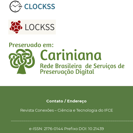
Contato / Endereço
Revista Conexões – Ciência e Tecnologia do IFCE
__________________________________________________________
e-ISSN: 2176-0144 Prefixo DOI: 10.21439