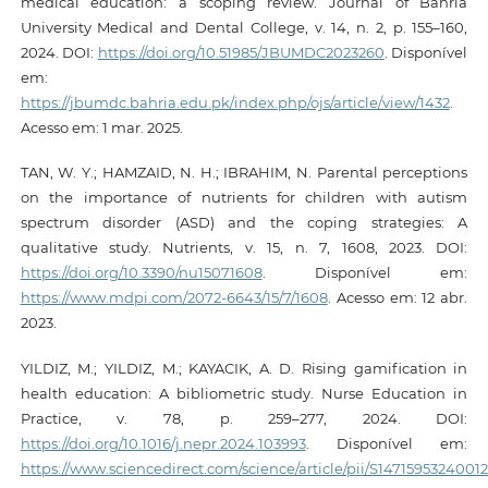
medical education: a scoping review. Journal of Bahria
University Medical and Dental College, v. 14, n. 2, p. 155–160,
2024. DOI:
https://doi.org/10.51985/JBUMDC2023260
. Disponível
em:
https://jbumdc.bahria.edu.pk/index.php/ojs/article/view/1432
.
Acesso em: 1 mar. 2025.
TAN, W. Y.; HAMZAID, N. H.; IBRAHIM, N. Parental perceptions
on the importance of nutrients for children with autism
spectrum disorder (ASD) and the coping strategies: A
qualitative study. Nutrients, v. 15, n. 7, 1608, 2023. DOI:
https://doi.org/10.3390/nu15071608
. Disponível em:
https://www.mdpi.com/2072-6643/15/7/1608
. Acesso em: 12 abr.
2023.
YILDIZ, M.; YILDIZ, M.; KAYACIK, A. D. Rising gamification in
health education: A bibliometric study. Nurse Education in
Practice, v. 78, p. 259–277, 2024. DOI:
https://doi.org/10.1016/j.nepr.2024.103993
. Disponível em:
https://www.sciencedirect.com/science/article/pii/S1471595324001