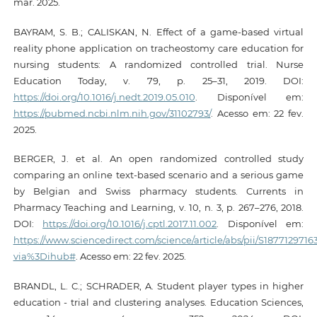
mar. 2025.
BAYRAM, S. B.; CALISKAN, N. Effect of a game-based virtual
reality phone application on tracheostomy care education for
nursing students: A randomized controlled trial. Nurse
Education Today, v. 79, p. 25–31, 2019. DOI:
https://doi.org/10.1016/j.nedt.2019.05.010
. Disponível em:
https://pubmed.ncbi.nlm.nih.gov/31102793/
. Acesso em: 22 fev.
2025.
BERGER, J. et al. An open randomized controlled study
comparing an online text-based scenario and a serious game
by Belgian and Swiss pharmacy students. Currents in
Pharmacy Teaching and Learning, v. 10, n. 3, p. 267–276, 2018.
DOI:
https://doi.org/10.1016/j.cptl.2017.11.002
. Disponível em:
https://www.sciencedirect.com/science/article/abs/pii/S187712971
via%3Dihub#
. Acesso em: 22 fev. 2025.
BRANDL, L. C.; SCHRADER, A. Student player types in higher
education - trial and clustering analyses. Education Sciences,