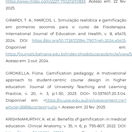
https://www.mdpi.com/2227-7102/12/11/833
. Acesso em: 22 fev.
2025.
GIRARDI, T. A.; MARCOS, L. Simulação realística e gamificação
em primeiros socorros para o curso de Fisioterapia.
International Journal of Education and Health, v. 8, e5415,
2024. DOI:
https://doi.org/10.17267/2594-7907ijeh.2024.e5415
.
Disponível em:
https://journals.bahiana.edu.br/index.php/educacao/article/view/5
Acesso em: 2 out. 2024.
GIRONELLA, Fiona. Gamification pedagogy: A motivational
approach to student-centric course design in higher
education. Journal of University Teaching and Learning
Practice, v. 20, n. 3, p.1-30, 2023. DOI> 10.53761/1.20.3.04.
Disponível em: <
https://ro.uow.edu.au/cgi/viewcontent.cgi?
article=2689&context=jutlp
.>. Acesso em: 22 fev. 2025.
KRISHNAMURTHY, K. et al. Benefits of gamification in medical
education. Clinical Anatomy, v. 35, n. 6, p. 795-807, 2022. DOI: