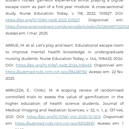
escape room as part of a first-year module: A cross-sectional
study. Nurse Education Today, v. 118, 2022, 105527. DOI:
https://doi.org/10.1016/j.nedt.2022.105527
. Disponível em:
https://www.sciencedirect.com/science/article/pii/S026069172200
Acesso em: 1 mar. 2025.
ARRUE, M. et al. Let’s play and learn: Educational escape room
to improve mental health knowledge in undergraduate
nursing students. Nurse Education Today, v. 144, 106453, 2024.
DOI:
https://doi.org/10.1016/j.nedt.2024.106453
. Disponível em:
https://pubmed.ncbi.nlm.nih.gov/39418755/
. Acesso em: 22 fev.
2025.
ARRUZZA, E.; CHAU, M. A scoping review of randomised
controlled trials to assess the value of gamification in the
higher education of health science students. Journal of
Medical Imaging and Radiation Sciences, v. 52, n. 1, p. 137-146,
2021. DOI:
https://doi.org/10.1016/j.jmir.2020.10.003
. Disponível
em:
https://pubmed.ncbi.nlm.nih.gov/33153931/
. Acesso em: 1