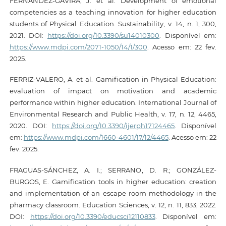
FERNÁNDEZ-GAVIRA, J. et al. Development of emotional
competencies as a teaching innovation for higher education
students of Physical Education. Sustainability, v. 14, n. 1, 300,
2021. DOI:
https://doi.org/10.3390/su14010300
. Disponível em:
https://www.mdpi.com/2071-1050/14/1/300
. Acesso em: 22 fev.
2025.
FERRIZ-VALERO, A. et al. Gamification in Physical Education:
evaluation of impact on motivation and academic
performance within higher education. International Journal of
Environmental Research and Public Health, v. 17, n. 12, 4465,
2020. DOI:
https://doi.org/10.3390/ijerph17124465
. Disponível
em:
https://www.mdpi.com/1660-4601/17/12/4465
. Acesso em: 22
fev. 2025.
FRAGUAS-SÁNCHEZ, A. I.; SERRANO, D. R.; GONZÁLEZ-
BURGOS, E. Gamification tools in higher education: creation
and implementation of an escape room methodology in the
pharmacy classroom. Education Sciences, v. 12, n. 11, 833, 2022.
DOI:
https://doi.org/10.3390/educsci12110833
. Disponível em: