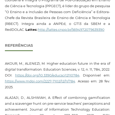
de Ciência e Tecnologia (PPGECT), é líder do grupo de pesquisa
“O Ensino e a Inclusão de Pessoas com Deficiência” e Editora-
Chefe da Revista Brasileira de Ensino de Ciência e Tecnologia
(RBECT). Integra ainda a ANPEd, o GT13 da SBEM e a
RedDOLAC.
Lattes:
http://lattes.cnpq.br/5694972079639390
REFERÊNCIAS
AKOUR, M.; ALENEZI, M. Higher education future in the era of
digital transformation. Education Sciences, v. 12, n. 11, 784, 2022.
DOI:
https://doi.org/10.3390/educsci12110784
. Disponível em:
https://www.mdpi.com/2227-7102/12/11/784
. Acesso em: 28 fev.
2025.
ALAJAJI, D.; ALSHWIAH, A. Effect of combining gamification
and a scavenger hunt on pre-service teachers’ perceptions and
achievement. Journal of Information Technology Education: