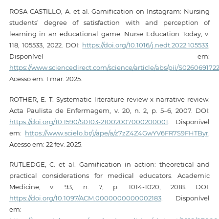
ROSA-CASTILLO, A. et al. Gamification on Instagram: Nursing
students’ degree of satisfaction with and perception of
learning in an educational game. Nurse Education Today, v.
118, 105533, 2022. DOI:
https://doi.org/10.1016/j.nedt.2022.105533
.
Disponível em:
https://www.sciencedirect.com/science/article/abs/pii/S02606917
Acesso em: 1 mar. 2025.
ROTHER, E. T. Systematic literature review x narrative review.
Acta Paulista de Enfermagem, v. 20, n. 2, p. 5–6, 2007. DOI:
https://doi.org/10.1590/S0103-21002007000200001
. Disponível
em:
https://www.scielo.br/j/ape/a/z7zZ4Z4GwYV6FR7S9FHTByr
.
Acesso em: 22 fev. 2025.
RUTLEDGE, C. et al. Gamification in action: theoretical and
practical considerations for medical educators. Academic
Medicine, v. 93, n. 7, p. 1014-1020, 2018. DOI:
https://doi.org/10.1097/ACM.0000000000002183
. Disponível
em: