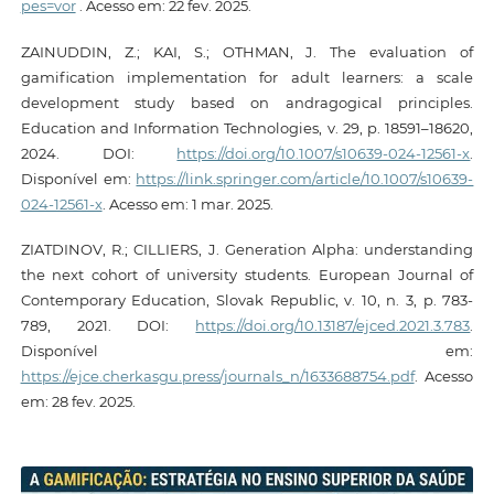
pes=vor
. Acesso em: 22 fev. 2025.
ZAINUDDIN, Z.; KAI, S.; OTHMAN, J. The evaluation of
gamification implementation for adult learners: a scale
development study based on andragogical principles.
Education and Information Technologies, v. 29, p. 18591–18620,
2024. DOI:
https://doi.org/10.1007/s10639-024-12561-x
.
Disponível em:
https://link.springer.com/article/10.1007/s10639-
024-12561-x
. Acesso em: 1 mar. 2025.
ZIATDINOV, R.; CILLIERS, J. Generation Alpha: understanding
the next cohort of university students. European Journal of
Contemporary Education, Slovak Republic, v. 10, n. 3, p. 783-
789, 2021. DOI:
https://doi.org/10.13187/ejced.2021.3.783
.
Disponível em:
https://ejce.cherkasgu.press/journals_n/1633688754.pdf
. Acesso
em: 28 fev. 2025.