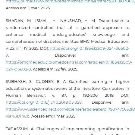
https://journals.lww.com/academicmedicine/abstract/2018/07000/
Acesso em: 1 mar. 2025.
SHADAN, M.; ISMAIL, H.; NAUSHAD, H. M. Diabe-teach: a
randomized controlled trial of a gamified approach to
enhance medical undergraduates’ knowledge and
comprehension of diabetes mellitus. BMC Medical Education,
v. 25, n. 1, 17, 2025. DOI:
https://doi.org/10.1186/s12909-024-06602-
9
. Disponível em:
https://bmcmededuc.biomedcentral.com/articles/10.1186/s12909-
024-06602-9
. Acesso em: 22 fev. 2025.
SUBHASH, S.; CUDNEY, E. A. Gamified learning in higher
education: a systematic review of the literature. Computers in
Human Behavior, v. 87, p. 192-206, 2018. DOI:
https://doi.org/10.1016/j.chb.2018.05.028
. Disponível em:
https://www.sciencedirect.com/science/article/abs/pii/S074756321
via%3Dihub
. Acesso em: 1 mar. 2025.
TABASSUM, A. Challenges of implementing gamification in