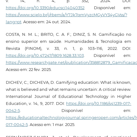
v. 14, n. 4, p. 352, 2024. DOI:
https://doi.org/10.3390/educsci14040352
. Disponível em:
https://www.scielo.br/j/rbem/a/Y7Jk7qmVyzcMGyVY34yGVss/?
lang=pt
. Acesso em: 24 out. 2024.
COSTA, N. M. L.; BRITO, C. A. F.; DINIZ, S. N. Gamificação no
ensino superior em saúde. Humanidades & Tecnologia em
Revista (FINOM), v. 33, n. 1, p. 103–116, 2022. DOI:
https://doi.org/10.47247/1809.1628.33.103
. Disponível em:
https://www.researchgate.net/publication/358812879_Gamifica
Acesso em: 22 fev. 2025.
DICHEV, C.; DICHEVA, D. Gamifying education: What is known,
what is believed and what remains uncertain: A critical review.
International Journal of Educational Technology in Higher
Education, v. 14, 9, 2017. DOI:
https://doi.org/10.1186/s41239-017-
0042-5
. Disponível em:
https://educationaltechnologyjournal.springeropen.com/articles/10
017-0042-5
. Acesso em: 1 mar. 2025.