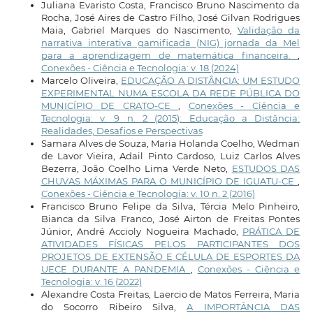
Juliana Evaristo Costa, Francisco Bruno Nascimento da
Rocha, José Aires de Castro Filho, José Gilvan Rodrigues
Maia, Gabriel Marques do Nascimento,
Validação da
narrativa interativa gamificada (NIG) jornada da Mel
para a aprendizagem de matemática financeira.
,
Conexões - Ciência e Tecnologia: v. 18 (2024)
Marcelo Oliveira,
EDUCAÇÃO A DISTÂNCIA: UM ESTUDO
EXPERIMENTAL NUMA ESCOLA DA REDE PÚBLICA DO
MUNICÍPIO DE CRATO-CE
,
Conexões - Ciência e
Tecnologia: v. 9 n. 2 (2015): Educação a Distância:
Realidades, Desafios e Perspectivas
Samara Alves de Souza, Maria Holanda Coelho, Wedman
de Lavor Vieira, Adail Pinto Cardoso, Luiz Carlos Alves
Bezerra, João Coelho Lima Verde Neto,
ESTUDOS DAS
CHUVAS MÁXIMAS PARA O MUNICÍPIO DE IGUATU-CE
,
Conexões - Ciência e Tecnologia: v. 10 n. 2 (2016)
Francisco Bruno Felipe da Silva, Tércia Melo Pinheiro,
Bianca da Silva Franco, José Airton de Freitas Pontes
Júnior, André Accioly Nogueira Machado,
PRÁTICA DE
ATIVIDADES FÍSICAS PELOS PARTICIPANTES DOS
PROJETOS DE EXTENSÃO E CÉLULA DE ESPORTES DA
UECE DURANTE A PANDEMIA
,
Conexões - Ciência e
Tecnologia: v. 16 (2022)
Alexandre Costa Freitas, Laercio de Matos Ferreira, Maria
do Socorro Ribeiro Silva,
A IMPORTÂNCIA DAS