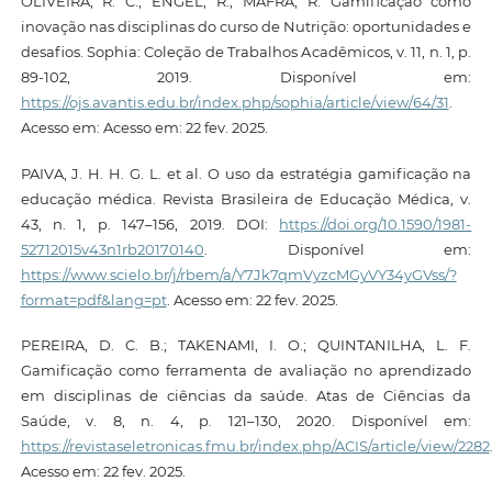
OLIVEIRA, R. C.; ENGEL, R.; MAFRA, R. Gamificação como
inovação nas disciplinas do curso de Nutrição: oportunidades e
desafios. Sophia: Coleção de Trabalhos Acadêmicos, v. 11, n. 1, p.
89-102, 2019. Disponível em:
https://ojs.avantis.edu.br/index.php/sophia/article/view/64/31
.
Acesso em: Acesso em: 22 fev. 2025.
PAIVA, J. H. H. G. L. et al. O uso da estratégia gamificação na
educação médica. Revista Brasileira de Educação Médica, v.
43, n. 1, p. 147–156, 2019. DOI:
https://doi.org/10.1590/1981-
52712015v43n1rb20170140
. Disponível em:
https://www.scielo.br/j/rbem/a/Y7Jk7qmVyzcMGyVY34yGVss/?
format=pdf&lang=pt
. Acesso em: 22 fev. 2025.
PEREIRA, D. C. B.; TAKENAMI, I. O.; QUINTANILHA, L. F.
Gamificação como ferramenta de avaliação no aprendizado
em disciplinas de ciências da saúde. Atas de Ciências da
Saúde, v. 8, n. 4, p. 121–130, 2020. Disponível em:
https://revistaseletronicas.fmu.br/index.php/ACIS/article/view/2282
Acesso em: 22 fev. 2025.