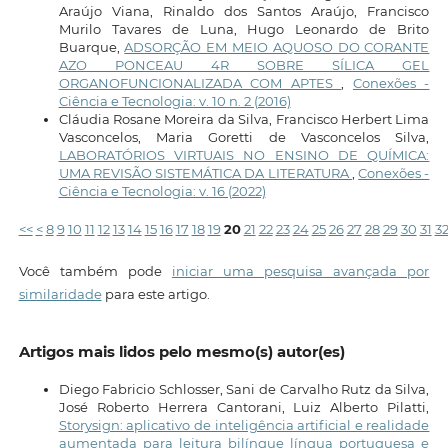
Araújo Viana, Rinaldo dos Santos Araújo, Francisco
Murilo Tavares de Luna, Hugo Leonardo de Brito
Buarque,
ADSORÇÃO EM MEIO AQUOSO DO CORANTE
AZO PONCEAU 4R SOBRE SÍLICA GEL
ORGANOFUNCIONALIZADA COM APTES
,
Conexões -
Ciência e Tecnologia: v. 10 n. 2 (2016)
Cláudia Rosane Moreira da Silva, Francisco Herbert Lima
Vasconcelos, Maria Goretti de Vasconcelos Silva,
LABORATÓRIOS VIRTUAIS NO ENSINO DE QUÍMICA:
UMA REVISÃO SISTEMÁTICA DA LITERATURA
,
Conexões -
Ciência e Tecnologia: v. 16 (2022)
<<
<
8
9
10
11
12
13
14
15
16
17
18
19
20
21
22
23
24
25
26
27
28
29
30
31
3
Você também pode
iniciar uma pesquisa avançada por
similaridade
para este artigo.
Artigos mais lidos pelo mesmo(s) autor(es)
Diego Fabricio Schlosser, Sani de Carvalho Rutz da Silva,
José Roberto Herrera Cantorani, Luiz Alberto Pilatti,
Storysign: aplicativo de inteligência artificial e realidade
aumentada para leitura bilíngue língua portuguesa e