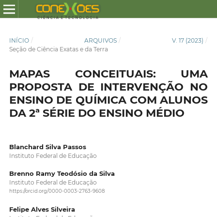
INÍCIO
/
ARQUIVOS
/
V. 17 (2023)
/
Seção de Ciência Exatas e da Terra
MAPAS CONCEITUAIS: UMA
PROPOSTA DE INTERVENÇÃO NO
ENSINO DE QUÍMICA COM ALUNOS
DA 2ª SÉRIE DO ENSINO MÉDIO
Blanchard Silva Passos
Instituto Federal de Educação
Brenno Ramy Teodósio da Silva
Instituto Federal de Educação
https://orcid.org/0000-0003-2763-9608
Felipe Alves Silveira