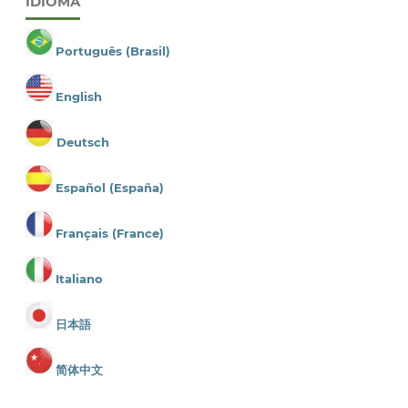
IDIOMA
Português (Brasil)
English
Deutsch
Español (España)
Français (France)
Italiano
日本語
简体中文