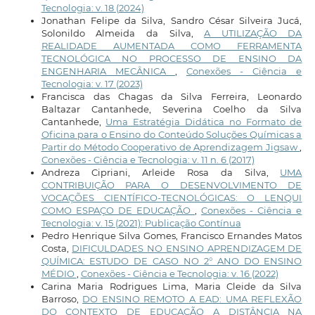
Tecnologia: v. 18 (2024)
Jonathan Felipe da Silva, Sandro César Silveira Jucá,
Solonildo Almeida da Silva,
A UTILIZAÇÃO DA
REALIDADE AUMENTADA COMO FERRAMENTA
TECNOLÓGICA NO PROCESSO DE ENSINO DA
ENGENHARIA MECÂNICA
,
Conexões - Ciência e
Tecnologia: v. 17 (2023)
Francisca das Chagas da Silva Ferreira, Leonardo
Baltazar Cantanhede, Severina Coelho da Silva
Cantanhede,
Uma Estratégia Didática no Formato de
Oficina para o Ensino do Conteúdo Soluções Químicas a
Partir do Método Cooperativo de Aprendizagem Jigsaw
,
Conexões - Ciência e Tecnologia: v. 11 n. 6 (2017)
Andreza Cipriani, Arleide Rosa da Silva,
UMA
CONTRIBUIÇÃO PARA O DESENVOLVIMENTO DE
VOCAÇÕES CIENTÍFICO-TECNOLÓGICAS: O LENQUI
COMO ESPAÇO DE EDUCAÇÃO
,
Conexões - Ciência e
Tecnologia: v. 15 (2021): Publicação Contínua
Pedro Henrique Silva Gomes, Francisco Ernandes Matos
Costa,
DIFICULDADES NO ENSINO APRENDIZAGEM DE
QUÍMICA: ESTUDO DE CASO NO 2° ANO DO ENSINO
MÉDIO
,
Conexões - Ciência e Tecnologia: v. 16 (2022)
Carina Maria Rodrigues Lima, Maria Cleide da Silva
Barroso,
DO ENSINO REMOTO A EAD: UMA REFLEXÃO
DO CONTEXTO DE EDUCAÇÃO A DISTÂNCIA NA