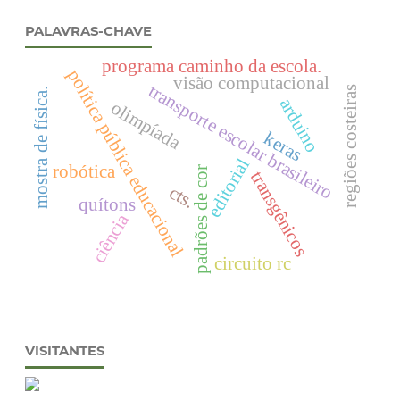
PALAVRAS-CHAVE
programa caminho da escola.
política pública educacional
visão computacional
transporte escolar brasileiro
regiões costeiras
mostra de física.
arduino
olimpíada
keras
editorial
robótica
padrões de cor
transgênicos
cts.
quítons
ciência
circuito rc
VISITANTES