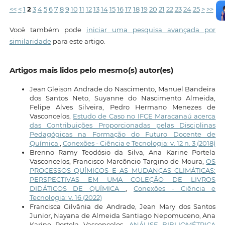
<<
<
1
2
3
4
5
6
7
8
9
10
11
12
13
14
15
16
17
18
19
20
21
22
23
24
25
>
>>
Você também pode
iniciar uma pesquisa avançada por
similaridade
para este artigo.
Artigos mais lidos pelo mesmo(s) autor(es)
Jean Gleison Andrade do Nascimento, Manuel Bandeira
dos Santos Neto, Suyanne do Nascimento Almeida,
Felipe Alves Silveira, Pedro Hermano Menezes de
Vasconcelos,
Estudo de Caso no IFCE Maracanaú acerca
das Contribuições Proporcionadas pelas Disciplinas
Pedagógicas na Formação do Futuro Docente de
Química
,
Conexões - Ciência e Tecnologia: v. 12 n. 3 (2018)
Brenno Ramy Teodósio da Silva, Ana Karine Portela
Vasconcelos, Francisco Marcôncio Targino de Moura,
OS
PROCESSOS QUÍMICOS E AS MUDANÇAS CLIMÁTICAS:
PERSPECTIVAS EM UMA COLEÇÃO DE LIVROS
DIDÁTICOS DE QUÍMICA
,
Conexões - Ciência e
Tecnologia: v. 16 (2022)
Francisca Gilvânia de Andrade, Jean Mary dos Santos
Junior, Nayana de Almeida Santiago Nepomuceno, Ana
Karine Portela Vasconcelos,
ANÁLISE BIBLIOMÉTRICA