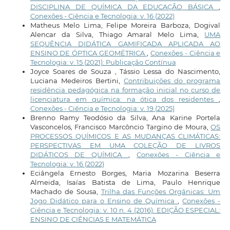
DISCIPLINA DE QUÍMICA DA EDUCAÇÃO BÁSICA
,
Conexões - Ciência e Tecnologia: v. 16 (2022)
Matheus Melo Lima, Felipe Moreira Barboza, Dogival
Alencar da Silva, Thiago Amaral Melo Lima,
UMA
SEQUÊNCIA DIDÁTICA GAMIFICADA APLICADA AO
ENSINO DE ÓPTICA GEOMÉTRICA
,
Conexões - Ciência e
Tecnologia: v. 15 (2021): Publicação Contínua
Joyce Soares de Souza , Tássio Lessa do Nascimento,
Luciana Medeiros Bertini,
Contribuições do programa
residência pedagógica na formação inicial no curso de
licenciatura em química: na ótica dos residentes
,
Conexões - Ciência e Tecnologia: v. 19 (2025)
Brenno Ramy Teodósio da Silva, Ana Karine Portela
Vasconcelos, Francisco Marcôncio Targino de Moura,
OS
PROCESSOS QUÍMICOS E AS MUDANÇAS CLIMÁTICAS:
PERSPECTIVAS EM UMA COLEÇÃO DE LIVROS
DIDÁTICOS DE QUÍMICA
,
Conexões - Ciência e
Tecnologia: v. 16 (2022)
Eciângela Ernesto Borges, Maria Mozarina Beserra
Almeida, Isaías Batista de Lima, Paulo Henrique
Machado de Sousa,
Trilha das Funções Orgânicas: Um
Jogo Didático para o Ensino de Química
,
Conexões -
Ciência e Tecnologia: v. 10 n. 4 (2016): EDIÇÃO ESPECIAL:
ENSINO DE CIÊNCIAS E MATEMÁTICA