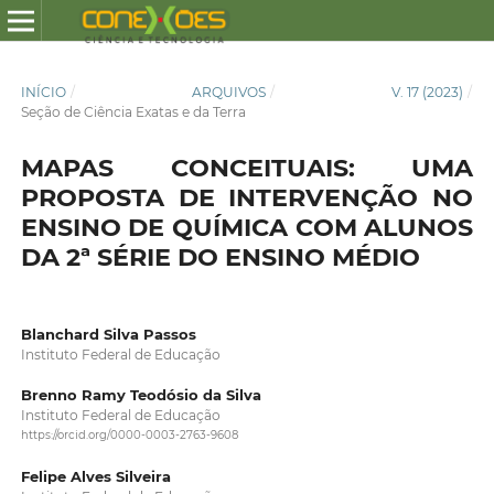
INÍCIO
/
ARQUIVOS
/
V. 17 (2023)
/
Seção de Ciência Exatas e da Terra
MAPAS CONCEITUAIS: UMA
PROPOSTA DE INTERVENÇÃO NO
ENSINO DE QUÍMICA COM ALUNOS
DA 2ª SÉRIE DO ENSINO MÉDIO
Blanchard Silva Passos
Instituto Federal de Educação
Brenno Ramy Teodósio da Silva
Instituto Federal de Educação
https://orcid.org/0000-0003-2763-9608
Felipe Alves Silveira