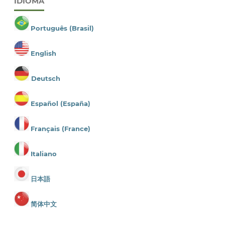
IDIOMA
Português (Brasil)
English
Deutsch
Español (España)
Français (France)
Italiano
日本語
简体中文