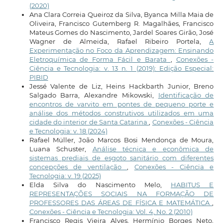
(2020)
Ana Clara Correia Queiroz da Silva, Byanca Milla Maia de
Oliveira, Francisco Gutemberg R. Magalhães, Francisco
Mateus Gomes do Nascimento, Jardel Soares Girão, José
Wagner de Almeida, Rafael Ribeiro Portela,
A
Experimentação no Foco da Aprendizagem: Ensinando
Eletroquímica de Forma Fácil e Barata
,
Conexões -
Ciência e Tecnologia: v. 13 n. 1 (2019): Edição Especial:
PIBID
Jessé Valente de Liz, Heins Hackbarth Junior, Breno
Salgado Barra, Alexandre Mikowski,
Identificação de
encontros de varvito em pontes de pequeno porte e
análise dos métodos construtivos utilizados em uma
cidade do interior de Santa Catarina
,
Conexões - Ciência
e Tecnologia: v. 18 (2024)
Rafael Müller, João Marcos Bosi Mendonça de Moura,
Luana Schuster,
Análise técnica e econômica de
sistemas prediais de esgoto sanitário com diferentes
concepções de ventilação
,
Conexões - Ciência e
Tecnologia: v. 19 (2025)
Elda Silva do Nascimento Melo,
HABITUS E
REPRESENTAÇÕES SOCIAIS NA FORMAÇÃO DE
PROFESSORES DAS ÁREAS DE FÍSICA E MATEMÁTICA
,
Conexões - Ciência e Tecnologia: Vol. 4, No. 2 (2010)
Francisco Regis Vieira Alves, Hermínio Borges Neto,