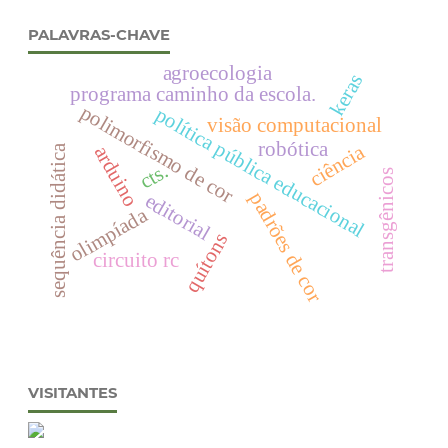
PALAVRAS-CHAVE
agroecologia
keras
programa caminho da escola.
polimorfismo de cor
política pública educacional
visão computacional
robótica
ciência
arduino
sequência didática
cts.
transgênicos
padrões de cor
editorial
olimpíada
quítons
circuito rc
VISITANTES