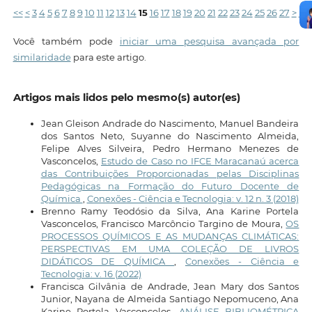
<<
<
3
4
5
6
7
8
9
10
11
12
13
14
15
16
17
18
19
20
21
22
23
24
25
26
27
>
>>
Você também pode
iniciar uma pesquisa avançada por
similaridade
para este artigo.
Artigos mais lidos pelo mesmo(s) autor(es)
Jean Gleison Andrade do Nascimento, Manuel Bandeira
dos Santos Neto, Suyanne do Nascimento Almeida,
Felipe Alves Silveira, Pedro Hermano Menezes de
Vasconcelos,
Estudo de Caso no IFCE Maracanaú acerca
das Contribuições Proporcionadas pelas Disciplinas
Pedagógicas na Formação do Futuro Docente de
Química
,
Conexões - Ciência e Tecnologia: v. 12 n. 3 (2018)
Brenno Ramy Teodósio da Silva, Ana Karine Portela
Vasconcelos, Francisco Marcôncio Targino de Moura,
OS
PROCESSOS QUÍMICOS E AS MUDANÇAS CLIMÁTICAS:
PERSPECTIVAS EM UMA COLEÇÃO DE LIVROS
DIDÁTICOS DE QUÍMICA
,
Conexões - Ciência e
Tecnologia: v. 16 (2022)
Francisca Gilvânia de Andrade, Jean Mary dos Santos
Junior, Nayana de Almeida Santiago Nepomuceno, Ana
Karine Portela Vasconcelos,
ANÁLISE BIBLIOMÉTRICA