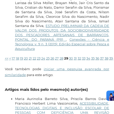
Larissa da Silva Moller, Brayan Melo, Jair Cris Santo da
Silva, Cristian do Nato, Damir Serafin da Silva, Florismar
de Santana da Silva, José Serafim da Costa, Nilson
Serafim da Silva, Cleonice Silva do Nascimento, Nadir
Silva do Nascimento, Atair Santana da Silva, Ismail
Santana da Silva,
ESTUDO PRELIMINAR DA CADEIA DE
VALOR DOS PRODUTOS DA SOCIOBIODIVERSIDADE
DOS PESCADORES ARTESANAIS DE BARRANCOS,
PONTAL DO PARANÁ (PR)
,
Conexões - Ciência e
Tecnologia: v. 9 n. 3 (2015): Edição Especial sobre Pesca e
Aquicultura
<<
<
17
18
19
20
21
22
23
24
25
26
27
28
29
30
31
32
33
34
35
36
37
38
39
Você também pode
iniciar uma pesquisa avançada por
similaridade
para este artigo.
Artigos mais lidos pelo mesmo(s) autor(es)
Maria Aurinolia Barreto Silva, Priscila Barros David,
Francisco Herbert Lima Vasconcelos,
ACESSIBILIDADE,
TECNOLOGIAS DIGITAIS E INCLUSÃO ESCOLAR DE
PESSOAS COM DEFICIÊNCIA: UMA REVISÃO