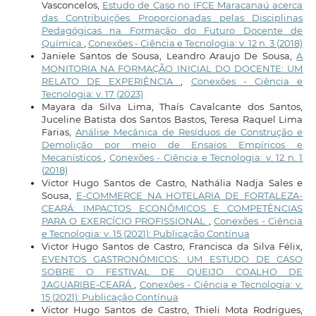
Vasconcelos,
Estudo de Caso no IFCE Maracanaú acerca
das Contribuições Proporcionadas pelas Disciplinas
Pedagógicas na Formação do Futuro Docente de
Química
,
Conexões - Ciência e Tecnologia: v. 12 n. 3 (2018)
Janiele Santos de Sousa, Leandro Araujo De Sousa,
A
MONITORIA NA FORMAÇÃO INICIAL DO DOCENTE: UM
RELATO DE EXPERIÊNCIA
,
Conexões - Ciência e
Tecnologia: v. 17 (2023)
Mayara da Silva Lima, Thaís Cavalcante dos Santos,
Juceline Batista dos Santos Bastos, Teresa Raquel Lima
Farias,
Análise Mecânica de Resíduos de Construção e
Demolição por meio de Ensaios Empíricos e
Mecanísticos
,
Conexões - Ciência e Tecnologia: v. 12 n. 1
(2018)
Victor Hugo Santos de Castro, Nathália Nadja Sales e
Sousa,
E-COMMERCE NA HOTELARIA DE FORTALEZA-
CEARÁ: IMPACTOS ECONÔMICOS E COMPETÊNCIAS
PARA O EXERCÍCIO PROFISSIONAL
,
Conexões - Ciência
e Tecnologia: v. 15 (2021): Publicação Contínua
Victor Hugo Santos de Castro, Francisca da Silva Félix,
EVENTOS GASTRONÔMICOS: UM ESTUDO DE CASO
SOBRE O FESTIVAL DE QUEIJO COALHO DE
JAGUARIBE-CEARÁ
,
Conexões - Ciência e Tecnologia: v.
15 (2021): Publicação Contínua
Victor Hugo Santos de Castro, Thieli Mota Rodrigues,