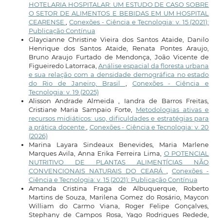
HOTELARIA HOSPITALAR: UM ESTUDO DE CASO SOBRE
O SETOR DE ALIMENTOS E BEBIDAS EM UM HOSPITAL
CEARENSE
,
Conexões - Ciência e Tecnologia: v. 15 (2021):
Publicação Contínua
Glaycianne Christine Vieira dos Santos Ataide, Danilo
Henrique dos Santos Ataide, Renata Pontes Araujo,
Bruno Araujo Furtado de Mendonça, João Vicente de
Figueiredo Latorraca,
Análise espacial da floresta urbana
e sua relação com a densidade demográfica no estado
do Rio de Janeiro, Brasil
,
Conexões - Ciência e
Tecnologia: v. 19 (2025)
Alisson Andrade Almeida , Iandra de Barros Freitas,
Cristiane Maria Sampaio Forte,
Metodologias ativas e
recursos midiáticos: uso, dificuldades e estratégias para
a prática docente
,
Conexões - Ciência e Tecnologia: v. 20
(2026)
Marina Layara Sindeaux Benevides, Maria Marlene
Marques Avila, Anna Erika Ferreira Lima,
O POTENCIAL
NUTRITIVO DE PLANTAS ALIMENTÍCIAS NÃO
CONVENCIONAIS NATURAIS DO CEARÁ
,
Conexões -
Ciência e Tecnologia: v. 15 (2021): Publicação Contínua
Amanda Cristina Fraga de Albuquerque, Roberto
Martins de Souza, Marilena Gomez do Rosário, Maycon
William do Carmo Viana, Roger Felipe Gonçalves,
Stephany de Campos Rosa, Yago Rodrigues Redede,