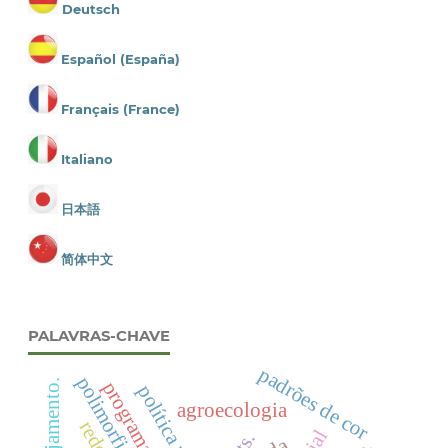
Deutsch
Español (España)
Français (France)
Italiano
日本語
简体中文
PALAVRAS-CHAVE
padrões de cor
agroecologia
cts.