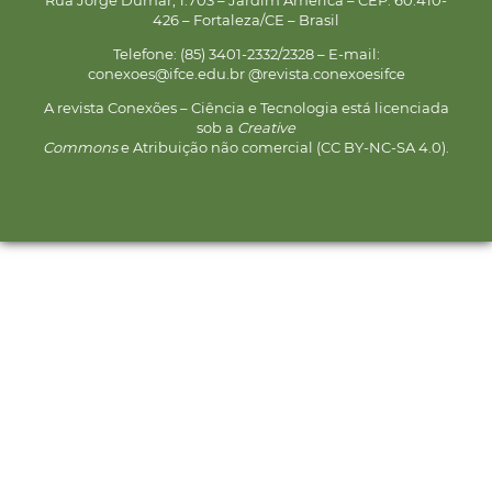
426 – Fortaleza/CE – Brasil
Telefone: (85) 3401-2332/2328 – E-mail:
conexoes@ifce.edu.br @revista.conexoesifce
A revista Conexões – Ciência e Tecnologia está licenciada
sob a
Creative
Commons
e Atribuição não comercial (CC BY-NC-SA 4.0).