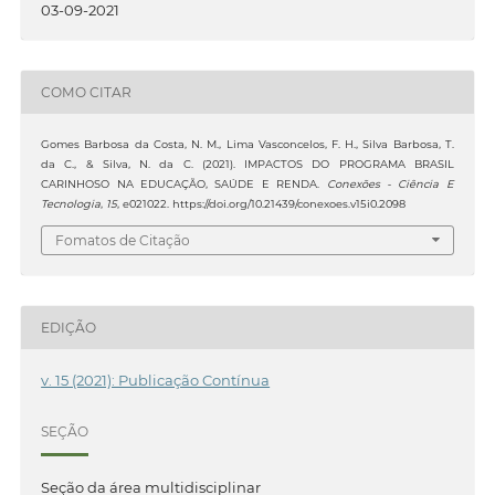
03-09-2021
COMO CITAR
Gomes Barbosa da Costa, N. M., Lima Vasconcelos, F. H., Silva Barbosa, T.
da C., & Silva, N. da C. (2021). IMPACTOS DO PROGRAMA BRASIL
CARINHOSO NA EDUCAÇÃO, SAÚDE E RENDA.
Conexões - Ciência E
Tecnologia
,
15
, e021022. https://doi.org/10.21439/conexoes.v15i0.2098
Fomatos de Citação
EDIÇÃO
v. 15 (2021): Publicação Contínua
SEÇÃO
Seção da área multidisciplinar