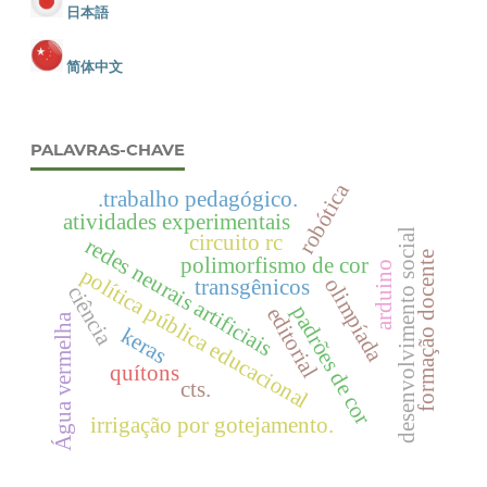
日本語
简体中文
PALAVRAS-CHAVE
robótica
.trabalho pedagógico.
atividades experimentais
desenvolvimento social
circuito rc
redes neurais artificiais
formação docente
polimorfismo de cor
arduino
política pública educacional
olimpíada
transgênicos
ciência
padrões de cor
editorial
Água vermelha
keras
quítons
cts.
irrigação por gotejamento.