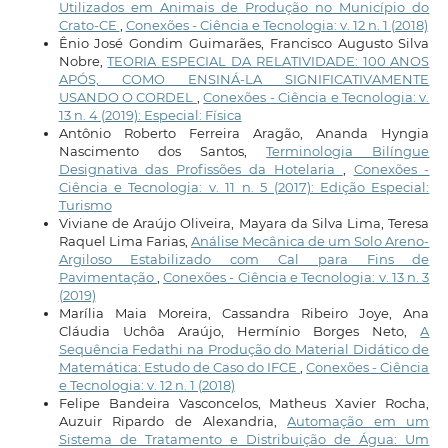
Utilizados em Animais de Produção no Município do
Crato-CE
,
Conexões - Ciência e Tecnologia: v. 12 n. 1 (2018)
Ênio José Gondim Guimarães, Francisco Augusto Silva
Nobre,
TEORIA ESPECIAL DA RELATIVIDADE: 100 ANOS
APÓS, COMO ENSINÁ-LA SIGNIFICATIVAMENTE
USANDO O CORDEL
,
Conexões - Ciência e Tecnologia: v.
13 n. 4 (2019): Especial: Física
Antônio Roberto Ferreira Aragão, Ananda Hyngia
Nascimento dos Santos,
Terminologia Bilíngue
Designativa das Profissões da Hotelaria
,
Conexões -
Ciência e Tecnologia: v. 11 n. 5 (2017): Edição Especial:
Turismo
Viviane de Araújo Oliveira, Mayara da Silva Lima, Teresa
Raquel Lima Farias,
Análise Mecânica de um Solo Areno-
Argiloso Estabilizado com Cal para Fins de
Pavimentação
,
Conexões - Ciência e Tecnologia: v. 13 n. 3
(2019)
Marília Maia Moreira, Cassandra Ribeiro Joye, Ana
Cláudia Uchôa Araújo, Hermínio Borges Neto,
A
Sequência Fedathi na Produção do Material Didático de
Matemática: Estudo de Caso do IFCE
,
Conexões - Ciência
e Tecnologia: v. 12 n. 1 (2018)
Felipe Bandeira Vasconcelos, Matheus Xavier Rocha,
Auzuir Ripardo de Alexandria,
Automação em um
Sistema de Tratamento e Distribuição de Água: Um