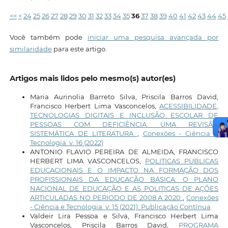
<<
<
24
25
26
27
28
29
30
31
32
33
34
35
36
37
38
39
40
41
42
43
44
45
Você também pode
iniciar uma pesquisa avançada por
similaridade
para este artigo.
Artigos mais lidos pelo mesmo(s) autor(es)
Maria Aurinolia Barreto Silva, Priscila Barros David,
Francisco Herbert Lima Vasconcelos,
ACESSIBILIDADE,
TECNOLOGIAS DIGITAIS E INCLUSÃO ESCOLAR DE
PESSOAS COM DEFICIÊNCIA: UMA REVISÃO
SISTEMÁTICA DE LITERATURA
,
Conexões - Ciência e
Tecnologia: v. 16 (2022)
ANTONIO FLAVIO PEREIRA DE ALMEIDA, FRANCISCO
HERBERT LIMA VASCONCELOS,
POLITICAS PUBLICAS
EDUCACIONAIS E O IMPACTO NA FORMAÇÃO DOS
PROFISSIONAIS DA EDUCAÇÃO BÁSICA: O PLANO
NACIONAL DE EDUCAÇÃO E AS POLITICAS DE AÇÕES
ARTICULADAS NO PERIODO DE 2008 A 2020
,
Conexões
- Ciência e Tecnologia: v. 15 (2021): Publicação Contínua
Valdeir Lira Pessoa e Silva, Francisco Herbert Lima
Vasconcelos, Priscila Barros David,
PROGRAMA