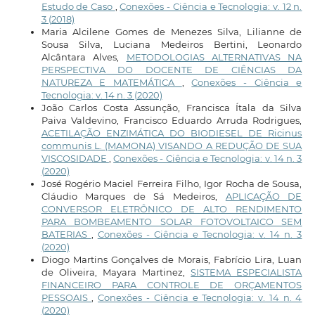
Estudo de Caso
,
Conexões - Ciência e Tecnologia: v. 12 n.
3 (2018)
Maria Alcilene Gomes de Menezes Silva, Lilianne de
Sousa Silva, Luciana Medeiros Bertini, Leonardo
Alcântara Alves,
METODOLOGIAS ALTERNATIVAS NA
PERSPECTIVA DO DOCENTE DE CIÊNCIAS DA
NATUREZA E MATEMÁTICA
,
Conexões - Ciência e
Tecnologia: v. 14 n. 3 (2020)
João Carlos Costa Assunção, Francisca Ítala da Silva
Paiva Valdevino, Francisco Eduardo Arruda Rodrigues,
ACETILAÇÃO ENZIMÁTICA DO BIODIESEL DE Ricinus
communis L. (MAMONA) VISANDO A REDUÇÃO DE SUA
VISCOSIDADE
,
Conexões - Ciência e Tecnologia: v. 14 n. 3
(2020)
José Rogério Maciel Ferreira Filho, Igor Rocha de Sousa,
Cláudio Marques de Sá Medeiros,
APLICAÇÃO DE
CONVERSOR ELETRÔNICO DE ALTO RENDIMENTO
PARA BOMBEAMENTO SOLAR FOTOVOLTAICO SEM
BATERIAS
,
Conexões - Ciência e Tecnologia: v. 14 n. 3
(2020)
Diogo Martins Gonçalves de Morais, Fabrício Lira, Luan
de Oliveira, Mayara Martinez,
SISTEMA ESPECIALISTA
FINANCEIRO PARA CONTROLE DE ORÇAMENTOS
PESSOAIS
,
Conexões - Ciência e Tecnologia: v. 14 n. 4
(2020)