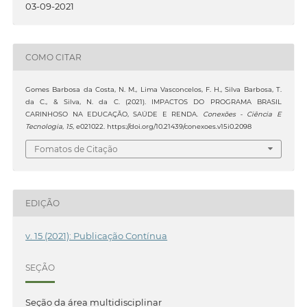
03-09-2021
COMO CITAR
Gomes Barbosa da Costa, N. M., Lima Vasconcelos, F. H., Silva Barbosa, T.
da C., & Silva, N. da C. (2021). IMPACTOS DO PROGRAMA BRASIL
CARINHOSO NA EDUCAÇÃO, SAÚDE E RENDA.
Conexões - Ciência E
Tecnologia
,
15
, e021022. https://doi.org/10.21439/conexoes.v15i0.2098
Fomatos de Citação
EDIÇÃO
v. 15 (2021): Publicação Contínua
SEÇÃO
Seção da área multidisciplinar