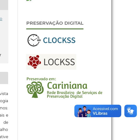
o
PRESERVAÇÃO DIGITAL
r
ista
ogia
mos:
ais e
o de
alho
tive