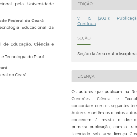
ional pela Universidade
EDIÇÃO
v. 15 (2021): Publicaçã
ade Federal do Ceará
Contínua
cnologia Educacional da
SEÇÃO
al de Educação, Ciência e
Seção da área multidisciplina
 e Tecnologia do Piauí
eará
eral do Ceará
LICENÇA
Os autores que publicam na Rev
Conexões: Ciência e Tecnol
concordam com os seguintes ter
Autores mantêm os direitos autor
concedem à revista o direit
primeira publicação, com o trab
licenciado sob uma licença Crea