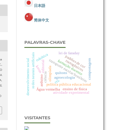
日本語
简体中文
PALAVRAS-CHAVE
lei de faraday
robótica
redes neurais artificiais
padrões de cor
ma
transporte escolar brasileiro
desenvolvimento social
compostagem
formação docente
transgênicos
editorial
.,
keras
olimpíada
DO
quítons
ciência
NA
arduino
agroecologia
cts.
.
política pública educacional
15
,
ensino de física
Água vermelha
atividade experimental
0
VISITANTES