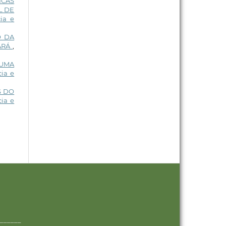
ICAS
L DE
ia e
O DA
EARÁ
,
 UMA
ia e
S DO
cia e
______