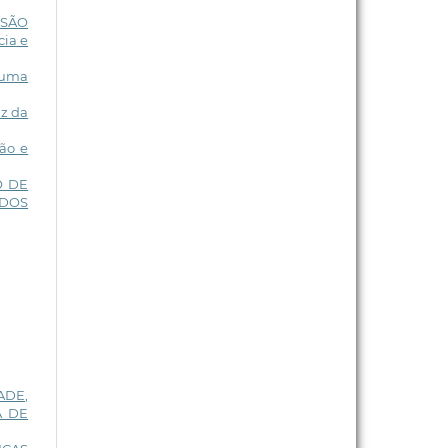
SSÃO
cia e
 uma
uz da
ão e
O DE
ADOS
ADE,
A DE