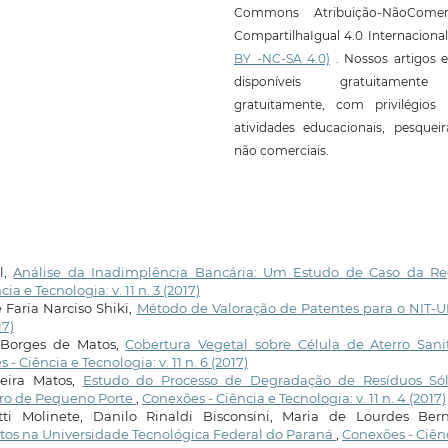
Commons Atribuição-NãoComerc
CompartilhaIgual 4.0 Internaciona
BY -NC-SA 4.0)
. Nossos artigos e
disponíveis gratuitament
gratuitamente, com privilégios 
atividades educacionais, pesquei
não comerciais.
l,
Análise da Inadimplência Bancária: Um Estudo de Caso da Re
ia e Tecnologia: v. 11 n. 3 (2017)
Faria Narciso Shiki,
Método de Valoração de Patentes para o NIT-
17)
 Borges de Matos,
Cobertura Vegetal sobre Célula de Aterro Sani
- Ciência e Tecnologia: v. 11 n. 6 (2017)
veira Matos,
Estudo do Processo de Degradação de Resíduos Sól
tro de Pequeno Porte
,
Conexões - Ciência e Tecnologia: v. 11 n. 4 (2017)
tti Molinete, Danilo Rinaldi Bisconsini, Maria de Lourdes Berna
tos na Universidade Tecnológica Federal do Paraná
,
Conexões - Ciên