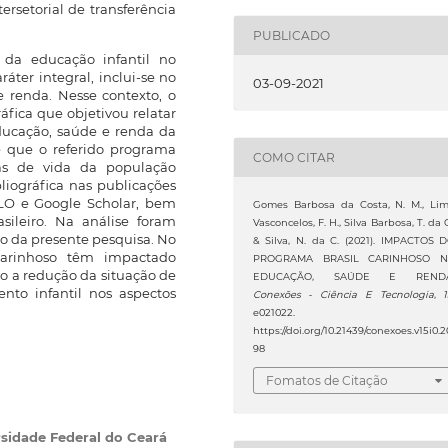
rsetorial de transferência
PUBLICADO
 da educação infantil no
áter integral, inclui-se no
03-09-2021
 renda. Nesse contexto, o
áfica que objetivou relatar
ducação, saúde e renda da
e que o referido programa
COMO CITAR
cas de vida da população
bliográfica nas publicações
iELO e Google Scholar, bem
Gomes Barbosa da Costa, N. M., Li
sileiro. Na análise foram
Vasconcelos, F. H., Silva Barbosa, T. da C
to da presente pesquisa. No
& Silva, N. da C. (2021). IMPACTOS 
Carinhoso têm impactado
PROGRAMA BRASIL CARINHOSO 
do a redução da situação de
EDUCAÇÃO, SAÚDE E RENDA
to infantil nos aspectos
Conexões - Ciência E Tecnologia
,
e021022.
https://doi.org/10.21439/conexoes.v15i0.2
98
Fomatos de Citação
sidade Federal do Ceará