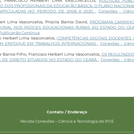
A, FRANCISCO HERBERT LIMA VASCONCELOS,
POLITICAS PUBL
O DOS PROFISSIONAIS DA EDUCAÇÃO BÁSICA: O PLANO NACIONA
ARTICULADAS NO PERIODO DE 2008 A 2020
,
Conexões - Ciênc
bert Lima Vasconcelos, Priscila Barros David,
PROGRAMA CAMINH
CIONAL NOS ÍNDICES EDUCACIONAIS RURAIS DO ESTADO DO C
: Publicação Contínua
co Herbert Lima Vasconcelos,
COMPETÊNCIAS DIGITAIS DOCENTES:
COM ENFOQUE EM TRABALHOS INTERNACIONAIS
,
Conexões - Ciênc
 Barros Filho, Francisco Herbert Lima Vasconcelos,
OS RESULTADO
SOS DE DIREITO SITUADOS NO ESTADO DO CEARÁ
,
Conexões - Ciên
Contato / Endereço
Revista Conexões – Ciência e Tecnologia do IFCE
________________________________________________________________