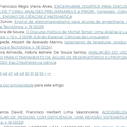
Francisco Régis Vieira Alves,
ENGENHARIA DIDÁTICA PARA DISCU
E 1º GRAU: ANÁLISES PRELIMINARES E A PRIORI
,
Conexões - Ciên
CIAL: ENSINO DE CIÊNCIAS E MATEMÁTICA
 Júnior,
Ensino de eletromagnetismo para alunos de engenharia:
 Tecnologia: v. 19 (2025)
reira de Souza,
O Discurso Político de Michel Temer: Uma Análise à L
ia: v. 12 n. 2 (2018): Edição Especial: Ciências da Linguagem
oppede, Mozart de Azevedo Marins,
Isolamento de leveduras, produç
cia e Tecnologia: v. 18 (2024)
ira Almeida, Hábila Adriele De Souza Santos,
AVALIAÇÃO DO US
O PARA O TRATAMENTO DE ÁGUAS DE RESERVATÓRIOS EUTROFIZ
2020): Esp.2 Mulheres na ciência
5
46
47
48
49
50
51
52
53
>
>>
a por similaridade
para este artigo.
 Barros David, Francisco Herbert Lima Vasconcelos,
ACESSIBILID
OLAR DE PESSOAS COM DEFICIÊNCIA: UMA REVISÃO SISTEMÁTIC
: v. 16 (2022)