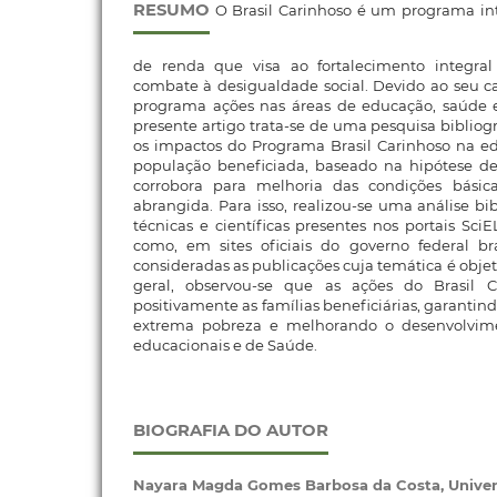
RESUMO
O Brasil Carinhoso é um programa inte
de renda que visa ao fortalecimento integral
combate à desigualdade social. Devido ao seu car
programa ações nas áreas de educação, saúde e
presente artigo trata-se de uma pesquisa bibliogr
os impactos do Programa Brasil Carinhoso na e
população beneficiada, baseado na hipótese d
corrobora para melhoria das condições bási
abrangida. Para isso, realizou-se uma análise bi
técnicas e científicas presentes nos portais Sc
como, em sites oficiais do governo federal bra
consideradas as publicações cuja temática é obje
geral, observou-se que as ações do Brasil 
positivamente as famílias beneficiárias, garantin
extrema pobreza e melhorando o desenvolvimen
educacionais e de Saúde.
BIOGRAFIA DO AUTOR
Nayara Magda Gomes Barbosa da Costa,
Univer