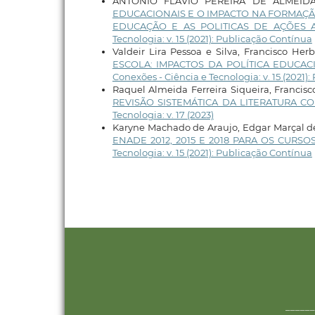
ANTONIO FLAVIO PEREIRA DE ALMEID
EDUCACIONAIS E O IMPACTO NA FORMAÇÃ
EDUCAÇÃO E AS POLITICAS DE AÇÕES 
Tecnologia: v. 15 (2021): Publicação Contínua
Valdeir Lira Pessoa e Silva, Francisco Her
ESCOLA: IMPACTOS DA POLÍTICA EDUCA
Conexões - Ciência e Tecnologia: v. 15 (2021)
Raquel Almeida Ferreira Siqueira, Francis
REVISÃO SISTEMÁTICA DA LITERATURA 
Tecnologia: v. 17 (2023)
Karyne Machado de Araujo, Edgar Marçal de
ENADE 2012, 2015 E 2018 PARA OS CUR
Tecnologia: v. 15 (2021): Publicação Contínua
______