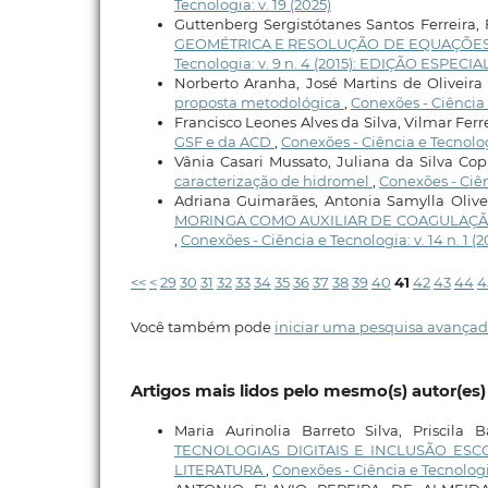
Tecnologia: v. 19 (2025)
Guttenberg Sergistótanes Santos Ferreira, 
GEOMÉTRICA E RESOLUÇÃO DE EQUAÇÕES D
Tecnologia: v. 9 n. 4 (2015): EDIÇÃO ESPE
Norberto Aranha, José Martins de Oliveira
proposta metodológica
,
Conexões - Ciência e
Francisco Leones Alves da Silva, Vilmar Fer
GSF e da ACD
,
Conexões - Ciência e Tecnolog
Vânia Casari Mussato, Juliana da Silva C
caracterização de hidromel
,
Conexões - Ciên
Adriana Guimarães, Antonia Samylla Olive
MORINGA COMO AUXILIAR DE COAGULAÇÃ
,
Conexões - Ciência e Tecnologia: v. 14 n. 1 (
<<
<
29
30
31
32
33
34
35
36
37
38
39
40
41
42
43
44
4
Você também pode
iniciar uma pesquisa avançad
Artigos mais lidos pelo mesmo(s) autor(es)
Maria Aurinolia Barreto Silva, Priscila
TECNOLOGIAS DIGITAIS E INCLUSÃO ESC
LITERATURA
,
Conexões - Ciência e Tecnologia