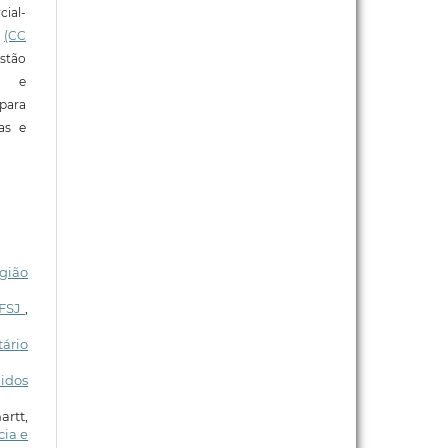
ial-
l
(CC
stão
e e
para
ras e
gião
UFSJ
,
tário
idos
rtt,
cia e