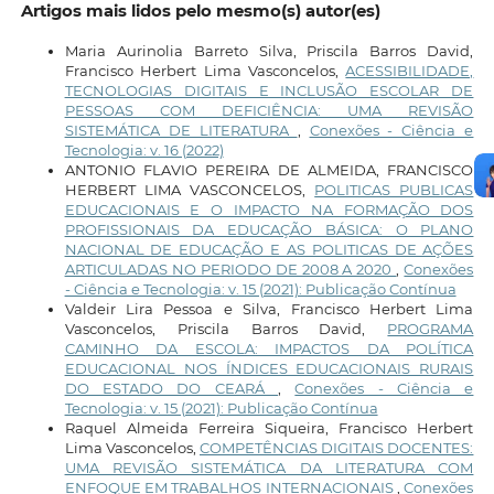
Artigos mais lidos pelo mesmo(s) autor(es)
Maria Aurinolia Barreto Silva, Priscila Barros David,
Francisco Herbert Lima Vasconcelos,
ACESSIBILIDADE,
TECNOLOGIAS DIGITAIS E INCLUSÃO ESCOLAR DE
PESSOAS COM DEFICIÊNCIA: UMA REVISÃO
SISTEMÁTICA DE LITERATURA
,
Conexões - Ciência e
Tecnologia: v. 16 (2022)
ANTONIO FLAVIO PEREIRA DE ALMEIDA, FRANCISCO
HERBERT LIMA VASCONCELOS,
POLITICAS PUBLICAS
EDUCACIONAIS E O IMPACTO NA FORMAÇÃO DOS
PROFISSIONAIS DA EDUCAÇÃO BÁSICA: O PLANO
NACIONAL DE EDUCAÇÃO E AS POLITICAS DE AÇÕES
ARTICULADAS NO PERIODO DE 2008 A 2020
,
Conexões
- Ciência e Tecnologia: v. 15 (2021): Publicação Contínua
Valdeir Lira Pessoa e Silva, Francisco Herbert Lima
Vasconcelos, Priscila Barros David,
PROGRAMA
CAMINHO DA ESCOLA: IMPACTOS DA POLÍTICA
EDUCACIONAL NOS ÍNDICES EDUCACIONAIS RURAIS
DO ESTADO DO CEARÁ
,
Conexões - Ciência e
Tecnologia: v. 15 (2021): Publicação Contínua
Raquel Almeida Ferreira Siqueira, Francisco Herbert
Lima Vasconcelos,
COMPETÊNCIAS DIGITAIS DOCENTES:
UMA REVISÃO SISTEMÁTICA DA LITERATURA COM
ENFOQUE EM TRABALHOS INTERNACIONAIS
,
Conexões