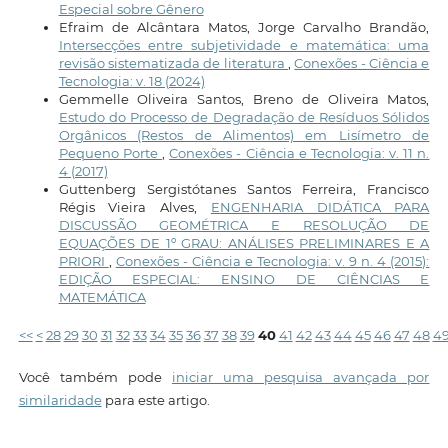
Especial sobre Gênero
Efraim de Alcântara Matos, Jorge Carvalho Brandão,
Intersecções entre subjetividade e matemática: uma
revisão sistematizada de literatura
,
Conexões - Ciência e
Tecnologia: v. 18 (2024)
Gemmelle Oliveira Santos, Breno de Oliveira Matos,
Estudo do Processo de Degradação de Resíduos Sólidos
Orgânicos (Restos de Alimentos) em Lisímetro de
Pequeno Porte
,
Conexões - Ciência e Tecnologia: v. 11 n.
4 (2017)
Guttenberg Sergistótanes Santos Ferreira, Francisco
Régis Vieira Alves,
ENGENHARIA DIDÁTICA PARA
DISCUSSÃO GEOMÉTRICA E RESOLUÇÃO DE
EQUAÇÕES DE 1º GRAU: ANÁLISES PRELIMINARES E A
PRIORI
,
Conexões - Ciência e Tecnologia: v. 9 n. 4 (2015):
EDIÇÃO ESPECIAL: ENSINO DE CIÊNCIAS E
MATEMÁTICA
<<
<
28
29
30
31
32
33
34
35
36
37
38
39
40
41
42
43
44
45
46
47
48
4
Você também pode
iniciar uma pesquisa avançada por
similaridade
para este artigo.