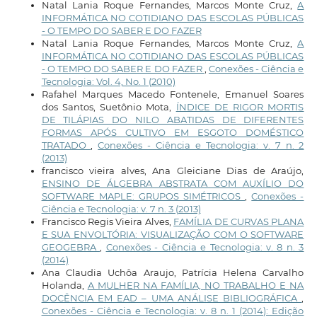
Natal Lania Roque Fernandes, Marcos Monte Cruz,
A
INFORMÁTICA NO COTIDIANO DAS ESCOLAS PÚBLICAS
- O TEMPO DO SABER E DO FAZER
Natal Lania Roque Fernandes, Marcos Monte Cruz,
A
INFORMÁTICA NO COTIDIANO DAS ESCOLAS PÚBLICAS
- O TEMPO DO SABER E DO FAZER
,
Conexões - Ciência e
Tecnologia: Vol. 4, No. 1 (2010)
Rafahel Marques Macedo Fontenele, Emanuel Soares
dos Santos, Suetônio Mota,
ÍNDICE DE RIGOR MORTIS
DE TILÁPIAS DO NILO ABATIDAS DE DIFERENTES
FORMAS APÓS CULTIVO EM ESGOTO DOMÉSTICO
TRATADO
,
Conexões - Ciência e Tecnologia: v. 7 n. 2
(2013)
francisco vieira alves, Ana Gleiciane Dias de Araújo,
ENSINO DE ÁLGEBRA ABSTRATA COM AUXÍLIO DO
SOFTWARE MAPLE: GRUPOS SIMÉTRICOS
,
Conexões -
Ciência e Tecnologia: v. 7 n. 3 (2013)
Francisco Regis Vieira Alves,
FAMÍLIA DE CURVAS PLANA
E SUA ENVOLTÓRIA: VISUALIZAÇÃO COM O SOFTWARE
GEOGEBRA
,
Conexões - Ciência e Tecnologia: v. 8 n. 3
(2014)
Ana Claudia Uchôa Araujo, Patrícia Helena Carvalho
Holanda,
A MULHER NA FAMÍLIA, NO TRABALHO E NA
DOCÊNCIA EM EAD – UMA ANÁLISE BIBLIOGRÁFICA
,
Conexões - Ciência e Tecnologia: v. 8 n. 1 (2014): Edição