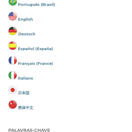
Português (Brasil)
English
Deutsch
Español (España)
Français (France)
Italiano
日本語
简体中文
PALAVRAS-CHAVE