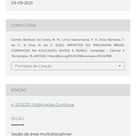
03-09-2021
COMO CITAR
Gomes Barbosa da Costa, N. M., Lima Vasconcelos, F. H., Silva Barbosa, T.
da C., & Silva, N. da C. (2021). IMPACTOS DO PROGRAMA BRASIL
CARINHOSO NA EDUCAÇÃO, SAÚDE E RENDA.
Conexões - Ciência E
Tecnologia
,
15
, e021022. https://doi.org/10.21439/conexoes.v15i0.2098
Fomatos de Citação
EDIÇÃO
v. 15 (2021): Publicação Contínua
SEÇÃO
Seção da área multidisciplinar