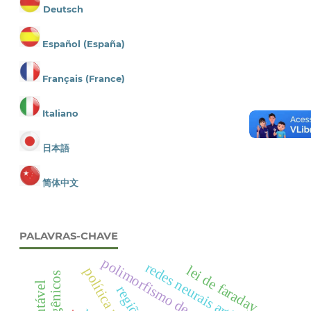
Deutsch
Español (España)
Français (France)
Italiano
日本語
简体中文
PALAVRAS-CHAVE
polimorfismo de cor
redes neurais artificiais
lei de faraday
transgênicos