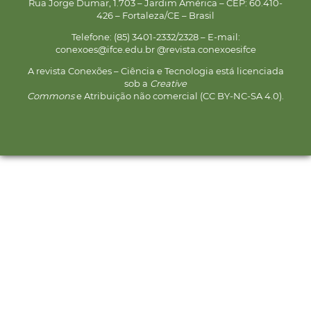
Rua Jorge Dumar, 1.703 – Jardim América – CEP: 60.410-
426 – Fortaleza/CE – Brasil
Telefone: (85) 3401-2332/2328 – E-mail:
conexoes@ifce.edu.br @revista.conexoesifce
A revista Conexões – Ciência e Tecnologia está licenciada
sob a
Creative
Commons
e Atribuição não comercial (CC BY-NC-SA 4.0).