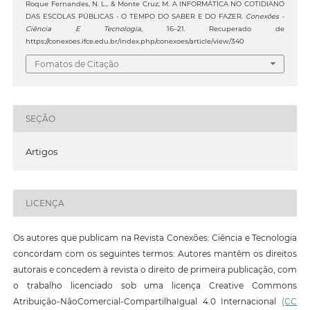
Roque Fernandes, N. L., & Monte Cruz, M. A INFORMÁTICA NO COTIDIANO
DAS ESCOLAS PÚBLICAS - O TEMPO DO SABER E DO FAZER.
Conexões -
Ciência E Tecnologia
, 16–21. Recuperado de
https://conexoes.ifce.edu.br/index.php/conexoes/article/view/340
Fomatos de Citação
SEÇÃO
Artigos
LICENÇA
Os autores que publicam na Revista Conexões: Ciência e Tecnologia
concordam com os seguintes termos: Autores mantêm os direitos
autorais e concedem à revista o direito de primeira publicação, com
o trabalho licenciado sob uma licença Creative Commons
Atribuição-NãoComercial-CompartilhaIgual 4.0 Internacional
(CC