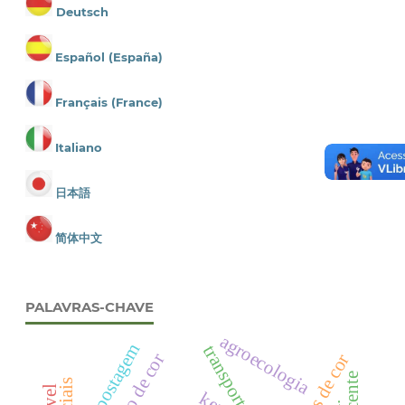
Deutsch
Español (España)
Français (France)
Italiano
日本語
简体中文
PALAVRAS-CHAVE
agroecologia
compostagem
padrões de cor