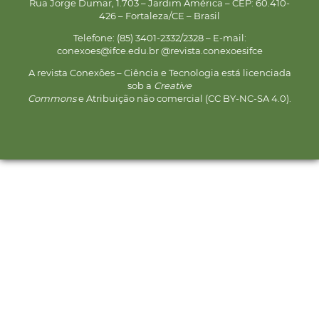
Rua Jorge Dumar, 1.703 – Jardim América – CEP: 60.410-
426 – Fortaleza/CE – Brasil
Telefone: (85) 3401-2332/2328 – E-mail:
conexoes@ifce.edu.br @revista.conexoesifce
A revista Conexões – Ciência e Tecnologia está licenciada
sob a
Creative
Commons
e Atribuição não comercial (CC BY-NC-SA 4.0).