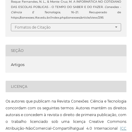
Roque Fernandes, N. L., & Monte Cruz, M. A INFORMÁTICA NO COTIDIANO
DAS ESCOLAS PÚBLICAS - O TEMPO DO SABER E DO FAZER.
Conexões -
Ciência E Tecnologia
, 16–21. Recuperado de
https://conexoes.ifce.edu.br/index.php/conexoes/article/view/295
Fomatos de Citação
SEÇÃO
Artigos
LICENÇA
Os autores que publicam na Revista Conexões: Ciência e Tecnologia
concordam com os seguintes termos: Autores mantêm os direitos
autorais e concedem à revista o direito de primeira publicação, com
o trabalho licenciado sob uma licença Creative Commons
Atribuição-NãoComercial-CompartilhaIgual 4.0 Internacional
(CC