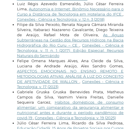
Luiz Régis Azevedo Esmeraldo, Júlio César Ferreira
Lima,
Autonomia e Internet: Binômio Necessário para o
Curso a Distância de Tecnologia em Hotelaria do IFCE
,
Conexões - Ciência e Tecnologia: v. 12 n. 3 (2018)
Filipe da Silva Peixoto, Renata Nayara Câmara Miranda
Silveira, Itabaraci Nazareno Cavalcante, Diego Teixeira
de Araújo, Rafael Mota de Oliveira,
As Águas
Subterrâneas na Gestão dos Recursos Hídricos na Bacia
Hidrográfica do Rio Curu – CE
,
Conexões - Ciência e
Tecnologia: v. 11 n. 1 (2017): Edição Especial: Recursos
Naturais do Semiárido
Felipe Omena Marques Alves, Ana Cleide da Silva,
Luciana de Andrade Araújo, Alex Sandro Gomes,
ASPECTOS EMOCIONAIS NO ENSINO REMOTO E
METODOLOGIAS ATIVAS: ANÁLISE À LUZ DO CONCEITO
DE AFETIVIDADE DE WALLON
,
Conexões - Ciência e
Tecnologia: v. 17 (2023)
Gabriele Gruska Gruska Benevides Prata, Matheus
Campos da Silva, Yasmim Vieira Freitas, Danielle
Sequeira Garcez,
Hábitos domésticos de consumo
alimentar: um comparativo da segurança alimentar e
nutricional antes e durante o período pandêmico de
covid-19
,
Conexões - Ciência e Tecnologia: v. 19 (2025)
Júlio César Ferreira Lima, Ricardo da Silva Pedrosa,
Educação Cidadã: 15 Anos de Projetos Sociais nos Cursos