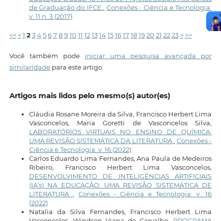
de Graduação do IFCE
,
Conexões - Ciência e Tecnologia:
v. 11 n. 3 (2017)
<<
<
1
2
3
4
5
6
7
8
9
10
11
12
13
14
15
16
17
18
19
20
21
22
23
>
>>
Você também pode
iniciar uma pesquisa avançada por
similaridade
para este artigo.
Artigos mais lidos pelo mesmo(s) autor(es)
Cláudia Rosane Moreira da Silva, Francisco Herbert Lima
Vasconcelos, Maria Goretti de Vasconcelos Silva,
LABORATÓRIOS VIRTUAIS NO ENSINO DE QUÍMICA:
UMA REVISÃO SISTEMÁTICA DA LITERATURA
,
Conexões -
Ciência e Tecnologia: v. 16 (2022)
Carlos Eduardo Lima Fernandes, Ana Paula de Medeiros
Ribeiro, Francisco Herbert Lima Vasconcelos,
DESENVOLVIMENTO DE INTELIGÊNCIAS ARTIFICIAIS
(IA’s) NA EDUCAÇÃO: UMA REVISÃO SISTEMÁTICA DE
LITERATURA
,
Conexões - Ciência e Tecnologia: v. 16
(2022)
Natalia da Silva Fernandes, Francisco Herbert Lima
Vasconcelos, Windson Viana de Carvalho,
PROGRAMA