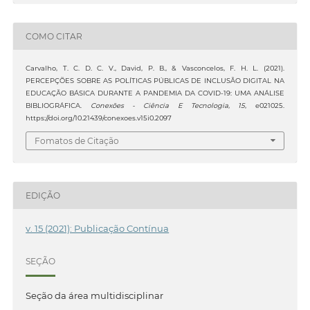
COMO CITAR
Carvalho, T. C. D. C. V., David, P. B., & Vasconcelos, F. H. L. (2021).
PERCEPÇÕES SOBRE AS POLÍTICAS PÚBLICAS DE INCLUSÃO DIGITAL NA
EDUCAÇÃO BÁSICA DURANTE A PANDEMIA DA COVID-19: UMA ANÁLISE
BIBLIOGRÁFICA.
Conexões - Ciência E Tecnologia
,
15
, e021025.
https://doi.org/10.21439/conexoes.v15i0.2097
Fomatos de Citação
EDIÇÃO
v. 15 (2021): Publicação Contínua
SEÇÃO
Seção da área multidisciplinar