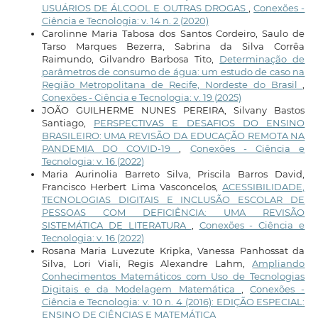
USUÁRIOS DE ÁLCOOL E OUTRAS DROGAS
,
Conexões -
Ciência e Tecnologia: v. 14 n. 2 (2020)
Carolinne Maria Tabosa dos Santos Cordeiro, Saulo de
Tarso Marques Bezerra, Sabrina da Silva Corrêa
Raimundo, Gilvandro Barbosa Tito,
Determinação de
parâmetros de consumo de água: um estudo de caso na
Região Metropolitana de Recife, Nordeste do Brasil
,
Conexões - Ciência e Tecnologia: v. 19 (2025)
JOÃO GUILHERME NUNES PEREIRA, Silvany Bastos
Santiago,
PERSPECTIVAS E DESAFIOS DO ENSINO
BRASILEIRO: UMA REVISÃO DA EDUCAÇÃO REMOTA NA
PANDEMIA DO COVID-19
,
Conexões - Ciência e
Tecnologia: v. 16 (2022)
Maria Aurinolia Barreto Silva, Priscila Barros David,
Francisco Herbert Lima Vasconcelos,
ACESSIBILIDADE,
TECNOLOGIAS DIGITAIS E INCLUSÃO ESCOLAR DE
PESSOAS COM DEFICIÊNCIA: UMA REVISÃO
SISTEMÁTICA DE LITERATURA
,
Conexões - Ciência e
Tecnologia: v. 16 (2022)
Rosana Maria Luvezute Kripka, Vanessa Panhossat da
Silva, Lori Viali, Regis Alexandre Lahm,
Ampliando
Conhecimentos Matemáticos com Uso de Tecnologias
Digitais e da Modelagem Matemática
,
Conexões -
Ciência e Tecnologia: v. 10 n. 4 (2016): EDIÇÃO ESPECIAL:
ENSINO DE CIÊNCIAS E MATEMÁTICA