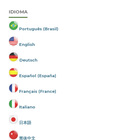
IDIOMA
Português (Brasil)
English
Deutsch
Español (España)
Français (France)
Italiano
日本語
简体中文