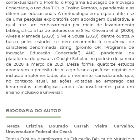
contextualizam o ProInfo, o Programa Educação de Inovação
Conectada, o uso das TICs, o Ensino Remoto, a pandemia e as
diferenças educacionais. A metodologia empregada utiliza-se
de uma pesquisa exploratória com abordagem qualitativa, a
qual traz um embasamento por meio de levantamento
bibliográfico à luz de autores como Silva Oliveira et al. (2020),
Alves e Mamede (2020), Silva e Sousa (2020), dentre outros. A
busca pelos estudos se deu recorrendo à sequência de
caracteres denominada string: (proinfo OR “Programa de
Inovação Educação Conectada”) AND pandemia, na
plataforma de pesquisa Google Scholar, no período de janeiro
de 2020 a março de 2021. Dessa forma, quatorze estudos
apontaram a precisão de ressignificar as políticas digitais de
inclusão implementadas até o momento, considerando que,
no contexto atual, as ações voltadas ao emprego das
ferramentas tecnológicas ainda são insuficientes para um
ensino inclusivo e universal.
BIOGRAFIA DO AUTOR
Tereza Cristina Dourado Carrah Vieira Carvalho,
Universidade Federal do Ceará
Tereza Cristina é professora da Educação Básica do Município