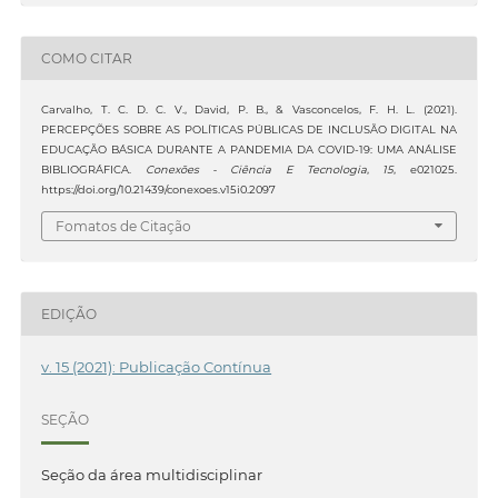
COMO CITAR
Carvalho, T. C. D. C. V., David, P. B., & Vasconcelos, F. H. L. (2021).
PERCEPÇÕES SOBRE AS POLÍTICAS PÚBLICAS DE INCLUSÃO DIGITAL NA
EDUCAÇÃO BÁSICA DURANTE A PANDEMIA DA COVID-19: UMA ANÁLISE
BIBLIOGRÁFICA.
Conexões - Ciência E Tecnologia
,
15
, e021025.
https://doi.org/10.21439/conexoes.v15i0.2097
Fomatos de Citação
EDIÇÃO
v. 15 (2021): Publicação Contínua
SEÇÃO
Seção da área multidisciplinar