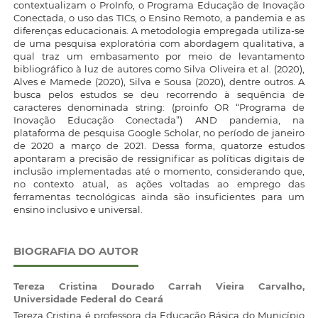
contextualizam o ProInfo, o Programa Educação de Inovação
Conectada, o uso das TICs, o Ensino Remoto, a pandemia e as
diferenças educacionais. A metodologia empregada utiliza-se
de uma pesquisa exploratória com abordagem qualitativa, a
qual traz um embasamento por meio de levantamento
bibliográfico à luz de autores como Silva Oliveira et al. (2020),
Alves e Mamede (2020), Silva e Sousa (2020), dentre outros. A
busca pelos estudos se deu recorrendo à sequência de
caracteres denominada string: (proinfo OR “Programa de
Inovação Educação Conectada”) AND pandemia, na
plataforma de pesquisa Google Scholar, no período de janeiro
de 2020 a março de 2021. Dessa forma, quatorze estudos
apontaram a precisão de ressignificar as políticas digitais de
inclusão implementadas até o momento, considerando que,
no contexto atual, as ações voltadas ao emprego das
ferramentas tecnológicas ainda são insuficientes para um
ensino inclusivo e universal.
BIOGRAFIA DO AUTOR
Tereza Cristina Dourado Carrah Vieira Carvalho,
Universidade Federal do Ceará
Tereza Cristina é professora da Educação Básica do Município