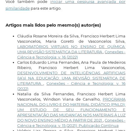
Você também pode
iniciar uma pesquisa avançada por
similaridade
para este artigo.
Artigos mais lidos pelo mesmo(s) autor(es)
Cláudia Rosane Moreira da Silva, Francisco Herbert Lima
Vasconcelos, Maria Goretti de Vasconcelos Silva,
LABORATÓRIOS VIRTUAIS NO ENSINO DE QUÍMICA:
UMA REVISÃO SISTEMÁTICA DA LITERATURA
,
Conexões -
Ciência e Tecnologia: v. 16 (2022)
Carlos Eduardo Lima Fernandes, Ana Paula de Medeiros
Ribeiro, Francisco Herbert Lima Vasconcelos,
DESENVOLVIMENTO DE INTELIGÊNCIAS ARTIFICIAIS
(IA’s) NA EDUCAÇÃO: UMA REVISÃO SISTEMÁTICA DE
LITERATURA
,
Conexões - Ciência e Tecnologia: v. 16
(2022)
Natalia da Silva Fernandes, Francisco Herbert Lima
Vasconcelos, Windson Viana de Carvalho,
PROGRAMA
NACIONAL DO LIVRO E DO MATERIAL DIDÁTICO (PNLD):
UM ESTUDO DE SEU FUNCIONAMENTO E
APRESENTAÇÃO DAS MUDANÇAS NOS MATERIAIS À LUZ
DO NOVO ENSINO MÉDIO A PARTIR DE 2021
,
Conexões -
Ciência e Tecnologia: v. 15 (2021): Publicação Contínua
Valdeir Lira Pessoa e Silva, Francisco Herbert Lima