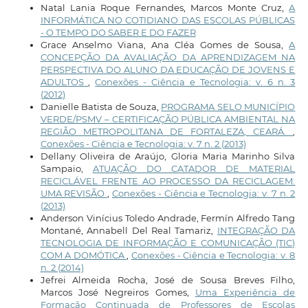
Natal Lania Roque Fernandes, Marcos Monte Cruz,
A
INFORMÁTICA NO COTIDIANO DAS ESCOLAS PÚBLICAS
- O TEMPO DO SABER E DO FAZER
Grace Anselmo Viana, Ana Cléa Gomes de Sousa,
A
CONCEPÇÃO DA AVALIAÇÃO DA APRENDIZAGEM NA
PERSPECTIVA DO ALUNO DA EDUCAÇÃO DE JOVENS E
ADULTOS
,
Conexões - Ciência e Tecnologia: v. 6 n. 3
(2012)
Danielle Batista de Souza,
PROGRAMA SELO MUNICÍPIO
VERDE/PSMV – CERTIFICAÇÃO PÚBLICA AMBIENTAL NA
REGIÃO METROPOLITANA DE FORTALEZA, CEARÁ.
,
Conexões - Ciência e Tecnologia: v. 7 n. 2 (2013)
Dellany Oliveira de Araújo, Gloria Maria Marinho Silva
Sampaio,
ATUAÇÃO DO CATADOR DE MATERIAL
RECICLÁVEL FRENTE AO PROCESSO DA RECICLAGEM:
UMA REVISÃO
,
Conexões - Ciência e Tecnologia: v. 7 n. 2
(2013)
Anderson Vinícius Toledo Andrade, Fermín Alfredo Tang
Montané, Annabell Del Real Tamariz,
INTEGRAÇÃO DA
TECNOLOGIA DE INFORMAÇÃO E COMUNICAÇÃO (TIC)
COM A DOMÓTICA
,
Conexões - Ciência e Tecnologia: v. 8
n. 2 (2014)
Jefrei Almeida Rocha, José de Sousa Breves Filho,
Marcos José Negreiros Gomes,
Uma Experiência de
Formação Continuada de Professores de Escolas