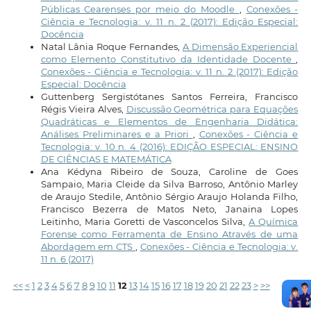
Públicas Cearenses por meio do Moodle
,
Conexões -
Ciência e Tecnologia: v. 11 n. 2 (2017): Edição Especial:
Docência
Natal Lânia Roque Fernandes,
A Dimensão Experiencial
como Elemento Constitutivo da Identidade Docente
,
Conexões - Ciência e Tecnologia: v. 11 n. 2 (2017): Edição
Especial: Docência
Guttenberg Sergistótanes Santos Ferreira, Francisco
Régis Vieira Alves,
Discussão Geométrica para Equações
Quadráticas e Elementos de Engenharia Didática:
Análises Preliminares e a Priori
,
Conexões - Ciência e
Tecnologia: v. 10 n. 4 (2016): EDIÇÃO ESPECIAL: ENSINO
DE CIÊNCIAS E MATEMÁTICA
Ana Kédyna Ribeiro de Souza, Caroline de Goes
Sampaio, Maria Cleide da Silva Barroso, Antônio Marley
de Araujo Stedile, Antônio Sérgio Araujo Holanda Filho,
Francisco Bezerra de Matos Neto, Janaina Lopes
Leitinho, Maria Goretti de Vasconcelos Silva,
A Química
Forense como Ferramenta de Ensino Através de uma
Abordagem em CTS
,
Conexões - Ciência e Tecnologia: v.
11 n. 6 (2017)
<<
<
1
2
3
4
5
6
7
8
9
10
11
12
13
14
15
16
17
18
19
20
21
22
23
>
>>