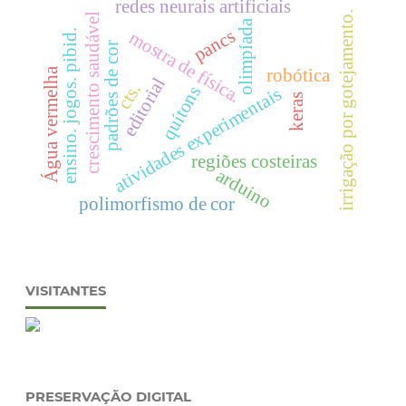
redes neurais artificiais
irrigação por gotejamento.
crescimento saudável
olimpíada
pancs
mostra de física.
ensino. jogos. pibid.
padrões de cor
robótica
Água vermelha
editorial
cts.
quítons
atividades experimentais
keras
regiões costeiras
arduino
polimorfismo de cor
VISITANTES
PRESERVAÇÃO DIGITAL