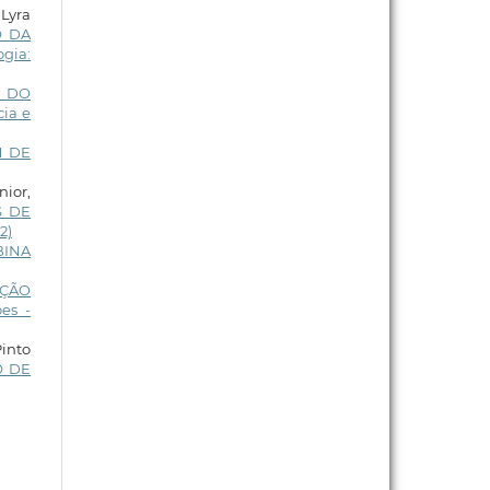
 Lyra
O DA
ogia:
O DO
cia e
M DE
nior,
S DE
2)
BINA
PÇÃO
es -
Pinto
O DE