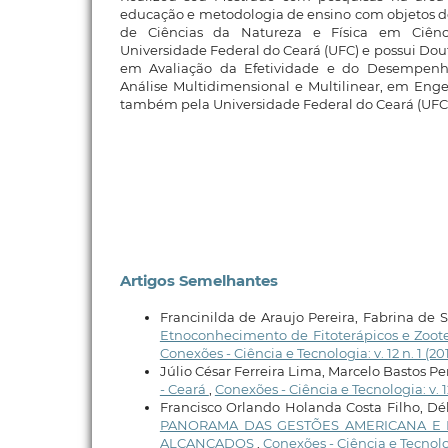
educação e metodologia de ensino com objetos 
de Ciências da Natureza e Física em Ciên
Universidade Federal do Ceará (UFC) e possui Dou
em Avaliação da Efetividade e do Desempe
Análise Multidimensional e Multilinear, em Enge
também pela Universidade Federal do Ceará (UFC)
Artigos Semelhantes
Francinilda de Araujo Pereira, Fabrina de
Etnoconhecimento de Fitoterápicos e Zoot
Conexões - Ciência e Tecnologia: v. 12 n. 1 (20
Júlio César Ferreira Lima, Marcelo Bastos Per
- Ceará
,
Conexões - Ciência e Tecnologia: v. 12
Francisco Orlando Holanda Costa Filho, Dé
PANORAMA DAS GESTÕES AMERICANA E B
ALCANÇADOS
,
Conexões - Ciência e Tecnolog