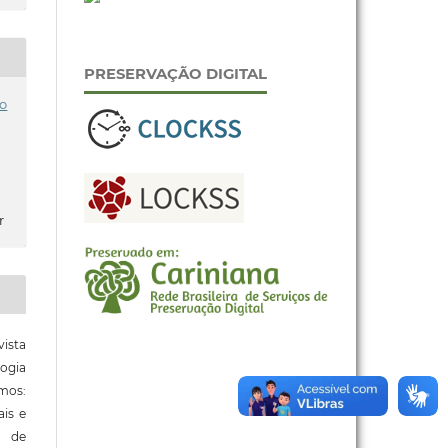
PRESERVAÇÃO DIGITAL
o
r
ista
ogia
mos:
ais e
o de