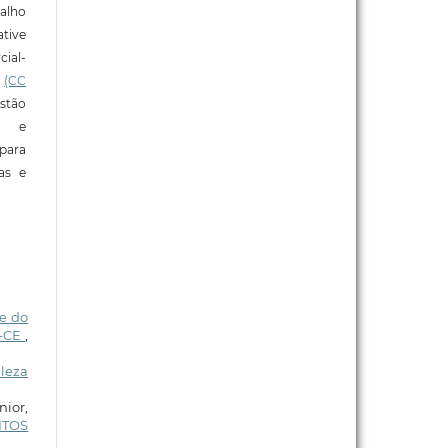
alho
tive
ial-
l
(CC
stão
e e
para
ras e
e do
o-CE
,
aleza
nior,
ITOS