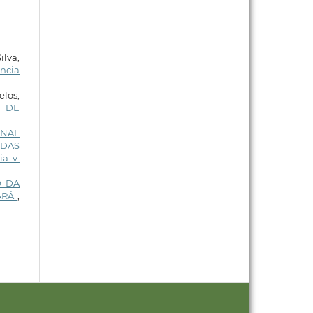
lva,
ência
los,
A DE
ONAL
 DAS
a: v.
O DA
EARÁ
,