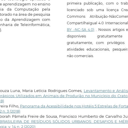
primeira publicação, com o trab
de aprendizagem no ensino
cia da Computação pela
licenciado sob uma licença Crea
torado na área de pesquisa
Commons Atribuição-NãoComerc
nho da Aprendizagem com
CompartilhaIgual 4.0 Internaciona
nharia de Teleinformática,
BY -NC-SA 4.0)
. Nossos artigos e
.
disponíveis gratuitament
gratuitamente, com privilégios 
atividades educacionais, pesquei
não comerciais.
 Souza Luna, Maria Letícia Rodrigues Gomes,
Levantamento e Anális
erápicos Utilizados em Animais de Produção no Município do Crat
18)
eira Filho,
Panorama da Acessibilidade nos Hotéis 5 Estrelas de Fort
 n. 3 (2018)
borah Pâmela Freire de Sousa, Francisco Humberto de Carvalho Ju
RASILEIRA DE RESÍDUOS SÓLIDOS URBANOS: DESAFIOS E MÉR
ia: v. 14 n. 2 (2020)