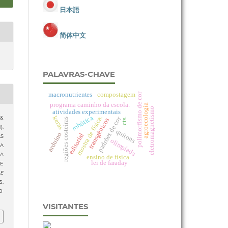
日本語
简体中文
PALAVRAS-CHAVE
macronutrientes
compostagem
polimorfismo de cor
programa caminho da escola.
agroecologia
eletromagnetismo
atividades experimentais
robótica
mostra de física.
keras
 &
padrões de cor
cts.
transgênicos
regiões costeiras
).
quítons
arduino
editorial
AS
olimpíada
NA
A
ensino de física
lei de faraday
SE
 E
.
0
VISITANTES