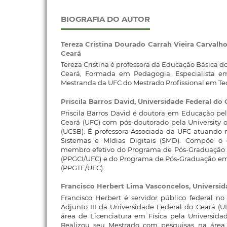
BIOGRAFIA DO AUTOR
Tereza Cristina Dourado Carrah Vieira Carvalh
Ceará
Tereza Cristina é professora da Educação Básica 
Ceará, Formada em Pedagogia, Especialista em
Mestranda da UFC do Mestrado Profissional em Te
Priscila Barros David,
Universidade Federal do 
Priscila Barros David é doutora em Educação pe
Ceará (UFC) com pós-doutorado pela University of
(UCSB). É professora Associada da UFC atuando
Sistemas e Mídias Digitais (SMD). Compõe o
membro efetivo do Programa de Pós-Graduação 
(PPGCI/UFC) e do Programa de Pós-Graduação em
(PPGTE/UFC).
Francisco Herbert Lima Vasconcelos,
Universid
Francisco Herbert é servidor público federal no 
Adjunto III da Universidade Federal do Ceará (
área de Licenciatura em Física pela Universida
Realizou seu Mestrado com pesquisas na área 