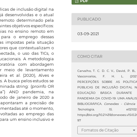
PDF
icas de inclusão digital na
já desenvolvidas e o atual
PUBLICADO
o remoto determinado pela
ntes objetivos específicos:
ogias no ensino remoto em
03-09-2021
des para o emprego dessas
as impostas pela situação
tores que contextualizam o
ectada, o uso das TICs, o
COMO CITAR
ucacionais. A metodologia
loratória com abordagem
or meio de levantamento
Carvalho, T. C. D. C. V., David, P. B.,
ira et al. (2020), Alves e
Vasconcelos, F. H. L. (2021
s. A busca pelos estudos se
PERCEPÇÕES SOBRE AS POLÍTIC
inada string: (proinfo OR
PÚBLICAS DE INCLUSÃO DIGITAL 
da”) AND pandemia, na
EDUCAÇÃO BÁSICA DURANTE 
íodo de janeiro de 2020 a
PANDEMIA DA COVID-19: UMA ANÁLI
 apontaram a precisão de
BIBLIOGRÁFICA.
Conexões - Ciência
mplementadas até o momento,
Tecnologia
,
15
, e021025
s voltadas ao emprego das
https://doi.org/10.21439/conexoes.v15i0.2
 para um ensino inclusivo e
97
Fomatos de Citação