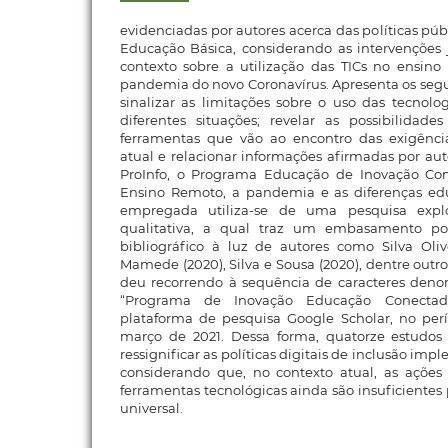
evidenciadas por autores acerca das políticas públ
Educação Básica, considerando as intervenções 
contexto sobre a utilização das TICs no ensin
pandemia do novo Coronavírus. Apresenta os segui
sinalizar as limitações sobre o uso das tecnol
diferentes situações; revelar as possibilida
ferramentas que vão ao encontro das exigênci
atual e relacionar informações afirmadas por au
ProInfo, o Programa Educação de Inovação Con
Ensino Remoto, a pandemia e as diferenças ed
empregada utiliza-se de uma pesquisa exp
qualitativa, a qual traz um embasamento p
bibliográfico à luz de autores como Silva Olive
Mamede (2020), Silva e Sousa (2020), dentre outro
deu recorrendo à sequência de caracteres denom
“Programa de Inovação Educação Conecta
plataforma de pesquisa Google Scholar, no per
março de 2021. Dessa forma, quatorze estudos
ressignificar as políticas digitais de inclusão i
considerando que, no contexto atual, as açõe
ferramentas tecnológicas ainda são insuficientes
universal.