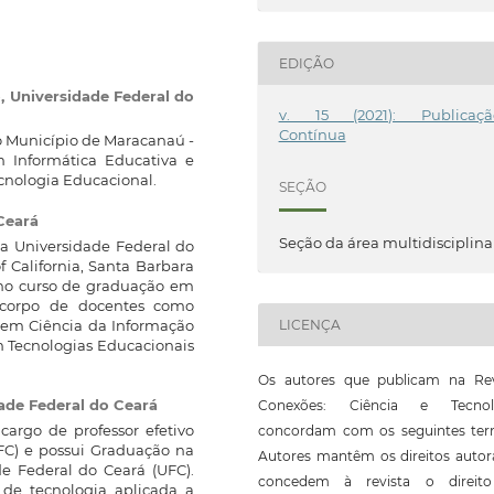
EDIÇÃO
o,
Universidade Federal do
v. 15 (2021): Publicaçã
Contínua
do Município de Maracanaú -
 Informática Educativa e
cnologia Educacional.
SEÇÃO
Ceará
Seção da área multidisciplina
la Universidade Federal do
 California, Santa Barbara
 no curso de graduação em
 corpo de docentes como
em Ciência da Informação
LICENÇA
 Tecnologias Educacionais
Os autores que publicam na Rev
ade Federal do Ceará
Conexões: Ciência e Tecnol
cargo de professor efetivo
concordam com os seguintes ter
UFC) e possui Graduação na
Autores mantêm os direitos autor
de Federal do Ceará (UFC).
concedem à revista o direit
de tecnologia aplicada a