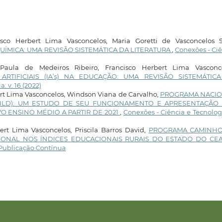
sco Herbert Lima Vasconcelos, Maria Goretti de Vasconcelos Si
UÍMICA: UMA REVISÃO SISTEMÁTICA DA LITERATURA
,
Conexões - Ci
aula de Medeiros Ribeiro, Francisco Herbert Lima Vasconce
RTIFICIAIS (IA’s) NA EDUCAÇÃO: UMA REVISÃO SISTEMÁTIC
: v. 16 (2022)
ert Lima Vasconcelos, Windson Viana de Carvalho,
PROGRAMA NACI
PNLD): UM ESTUDO DE SEU FUNCIONAMENTO E APRESENTAÇÃO
O ENSINO MÉDIO A PARTIR DE 2021
,
Conexões - Ciência e Tecnologi
bert Lima Vasconcelos, Priscila Barros David,
PROGRAMA CAMINH
CIONAL NOS ÍNDICES EDUCACIONAIS RURAIS DO ESTADO DO C
: Publicação Contínua