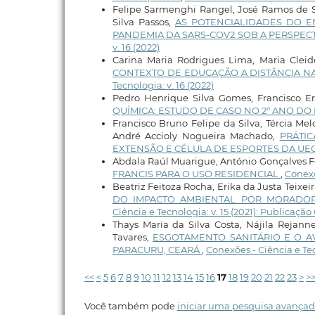
Felipe Sarmenghi Rangel, José Ramos de So
Silva Passos,
AS POTENCIALIDADES DO E
PANDEMIA DA SARS-COV2 SOB A PERSPE
v. 16 (2022)
Carina Maria Rodrigues Lima, Maria Cleid
CONTEXTO DE EDUCAÇÃO A DISTÂNCIA NA
Tecnologia: v. 16 (2022)
Pedro Henrique Silva Gomes, Francisco E
QUÍMICA: ESTUDO DE CASO NO 2° ANO D
Francisco Bruno Felipe da Silva, Tércia Mel
André Accioly Nogueira Machado,
PRÁTIC
EXTENSÃO E CÉLULA DE ESPORTES DA UE
Abdala Raúl Muarigue, António Gonçalves F
FRANCIS PARA O USO RESIDENCIAL
,
Conexõ
Beatriz Feitoza Rocha, Erika da Justa Teixei
DO IMPACTO AMBIENTAL POR MORADOR
Ciência e Tecnologia: v. 15 (2021): Publicaçã
Thays Maria da Silva Costa, Nájila Rejann
Tavares,
ESGOTAMENTO SANITÁRIO E O A
PARACURU, CEARÁ
,
Conexões - Ciência e Tec
<<
<
5
6
7
8
9
10
11
12
13
14
15
16
17
18
19
20
21
22
23
>
>
Você também pode
iniciar uma pesquisa avançad