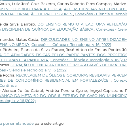
uza, Luiz José Cruz Bezerra, Carlos Roberto Pires Campos, Marize
NSINO HÍBRIDO PARA A EDUCAÇÃO EM CIÊNCIAS NO CONTEXT
CTIVA DA FORMAÇÃO DE PROFESSORES
,
Conexões - Ciência e Tecnol
e da Silva Barroso,
DO ENSINO REMOTO A EAD: UMA REFLEXÃ
 DISCIPLINA DE QUÍMICA DA EDUCAÇÃO BÁSICA
,
Conexões - Ciên
rnandes Matos Costa,
DIFICULDADES NO ENSINO APRENDIZAGE
O ENSINO MÉDIO
,
Conexões - Ciência e Tecnologia: v. 16 (2022)
o Pinheiro, Bianca da Silva Franco, José Airton de Freitas Pontes Jú
A DE ATIVIDADES FÍSICAS PELOS PARTICIPANTES DOS PROJETO
CE DURANTE A PANDEMIA
,
Conexões - Ciência e Tecnologia: v. 16 (202
ortes,
GERAÇÃO DE ENERGIA HIDRELÉTRICA ATRAVÉS DE UMA TUR
es - Ciência e Tecnologia: v. 16 (2022)
ra Rocha,
RECICLAGEM DE ÓLEOS E GORDURAS RESIDUAIS: PERCE
ES DE CONDOMÍNIO RESIDENCIAL EM FORTALEZA/CE
,
Conexõ
o Contínua
e Alencar Julião Cabral, Andréa Pereira Cysne, Ingryd Capistrano 
VANÇO DA META 6.2 DO ODS 6: ESTUDO DE CASO NO MUNICÍPI
nologia: v. 16 (2022)
>
a por similaridade
para este artigo.