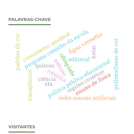
PALAVRAS-CHAVE
programa caminho da escola.
crescimento saudável
Água vermelha
padrões de cor
polimorfismo de cor
keras
olimpíada
editorial
arduino
política pública educacional
quítons
robótica
regiões costeiras
transgênicos
ensino de física
ciência
cts.
redes neurais artificiais
VISITANTES