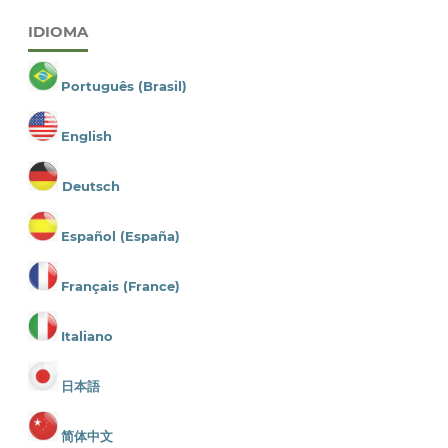
IDIOMA
Português (Brasil)
English
Deutsch
Español (España)
Français (France)
Italiano
日本語
简体中文