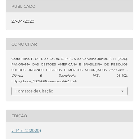
PUBLICADO
27-04-2020
COMO CITAR
Costa Filho, F. O. H., de Sousa, D. P. F., & de Carvalho Junior, F. H. (2020).
PANORAMA DAS GESTÕES AMERICANA E BRASILEIRA DE RESÍDUOS
SÓLIDOS URBANOS: DESAFIOS E MÉRITOS ALCANÇADOS.
Conexões -
Ciência E Tecnologia
,
14
(2), 98–102.
https://doi.org/10.21439/conexoes.v14i2.1324
Fomatos de Citação
EDIÇÃO
v. 14 n. 2 (2020)