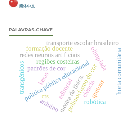
简体中文
PALAVRAS-CHAVE
transporte escolar brasileiro
formação docente
olimpíada
horta comunitária
redes neurais artificiais
regiões costeiras
política pública educacional
transgênicos
polimorfismo de cor
padrões de cor
keras
mostra de física.
editorial
quítons
ciência
cts.
arduino
robótica