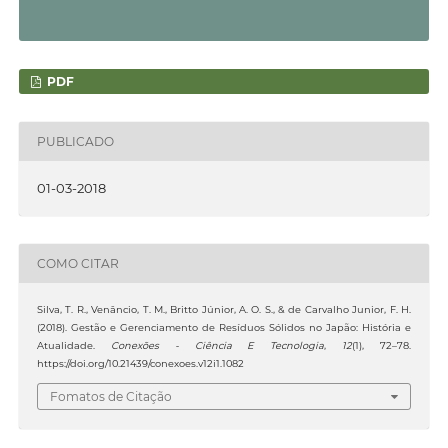
PDF
PUBLICADO
01-03-2018
COMO CITAR
Silva, T. R., Venâncio, T. M., Britto Júnior, A. O. S., & de Carvalho Junior, F. H.
(2018). Gestão e Gerenciamento de Resíduos Sólidos no Japão: História e
Atualidade.
Conexões - Ciência E Tecnologia
,
12
(1), 72–78.
https://doi.org/10.21439/conexoes.v12i1.1082
Fomatos de Citação