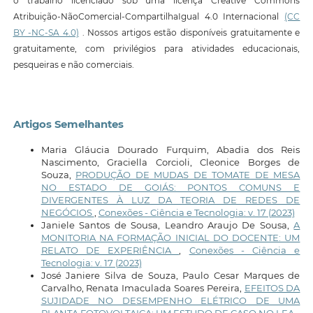
o trabalho licenciado sob uma licença Creative Commons
Atribuição-NãoComercial-CompartilhaIgual 4.0 Internacional
(CC
BY -NC-SA 4.0)
. Nossos artigos estão disponíveis gratuitamente e
gratuitamente, com privilégios para atividades educacionais,
pesqueiras e não comerciais.
Artigos Semelhantes
Maria Gláucia Dourado Furquim, Abadia dos Reis
Nascimento, Graciella Corcioli, Cleonice Borges de
Souza,
PRODUÇÃO DE MUDAS DE TOMATE DE MESA
NO ESTADO DE GOIÁS: PONTOS COMUNS E
DIVERGENTES À LUZ DA TEORIA DE REDES DE
NEGÓCIOS
,
Conexões - Ciência e Tecnologia: v. 17 (2023)
Janiele Santos de Sousa, Leandro Araujo De Sousa,
A
MONITORIA NA FORMAÇÃO INICIAL DO DOCENTE: UM
RELATO DE EXPERIÊNCIA
,
Conexões - Ciência e
Tecnologia: v. 17 (2023)
José Janiere Silva de Souza, Paulo Cesar Marques de
Carvalho, Renata Imaculada Soares Pereira,
EFEITOS DA
SUJIDADE NO DESEMPENHO ELÉTRICO DE UMA