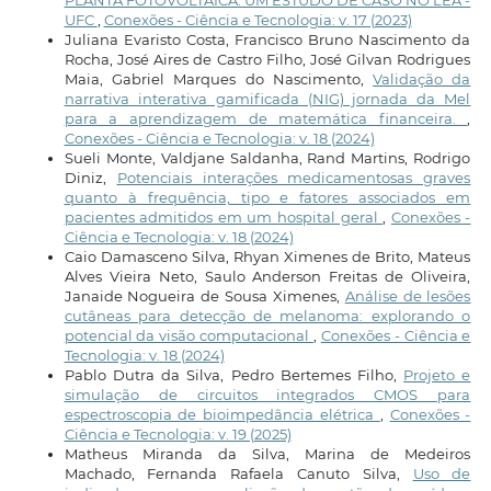
PLANTA FOTOVOLTAICA: UM ESTUDO DE CASO NO LEA -
UFC
,
Conexões - Ciência e Tecnologia: v. 17 (2023)
Juliana Evaristo Costa, Francisco Bruno Nascimento da
Rocha, José Aires de Castro Filho, José Gilvan Rodrigues
Maia, Gabriel Marques do Nascimento,
Validação da
narrativa interativa gamificada (NIG) jornada da Mel
para a aprendizagem de matemática financeira.
,
Conexões - Ciência e Tecnologia: v. 18 (2024)
Sueli Monte, Valdjane Saldanha, Rand Martins, Rodrigo
Diniz,
Potenciais interações medicamentosas graves
quanto à frequência, tipo e fatores associados em
pacientes admitidos em um hospital geral
,
Conexões -
Ciência e Tecnologia: v. 18 (2024)
Caio Damasceno Silva, Rhyan Ximenes de Brito, Mateus
Alves Vieira Neto, Saulo Anderson Freitas de Oliveira,
Janaide Nogueira de Sousa Ximenes,
Análise de lesões
cutâneas para detecção de melanoma: explorando o
potencial da visão computacional
,
Conexões - Ciência e
Tecnologia: v. 18 (2024)
Pablo Dutra da Silva, Pedro Bertemes Filho,
Projeto e
simulação de circuitos integrados CMOS para
espectroscopia de bioimpedância elétrica
,
Conexões -
Ciência e Tecnologia: v. 19 (2025)
Matheus Miranda da Silva, Marina de Medeiros
Machado, Fernanda Rafaela Canuto Silva,
Uso de