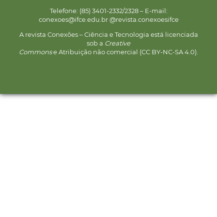
Telefone: (85) 3401-2332/2328 – E-mail:
conexoes@ifce.edu.br @revista.conexoesifce
A revista Conexões – Ciência e Tecnologia está licenciada
sob a
Creative
Commons
e Atribuição não comercial (CC BY-NC-SA 4.0).