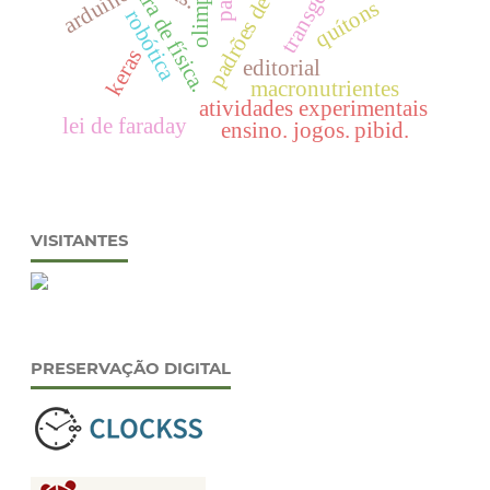
transgênicos
mostra de física.
olimpíada
padrões de cor
arduino
quítons
robótica
keras
editorial
macronutrientes
atividades experimentais
lei de faraday
ensino. jogos. pibid.
VISITANTES
PRESERVAÇÃO DIGITAL