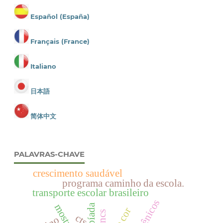
Español (España)
Français (France)
Italiano
日本語
简体中文
PALAVRAS-CHAVE
crescimento saudável
programa caminho da escola.
transporte escolar brasileiro
pancs
cts.