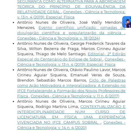
SEGURANÇA COMO ALTERNATIVA PARA A ABORDAGEM
TEÓRICA DO PRINCÍPIO DE EQUIVALÊNCIA DA
RELATIVIDADE GERAL
,
Conexões - Ciência e Tecnologia:
v. 13 n. 4 (2019): Especial: Física
Antônio Nunes de Oliveira, José Wally Mendonça
Menezes,
Evento científico unificado: jornadas de
divulgação científica e popularização da ciência
,
Conexões - Ciência e Tecnologia: v. 18 (2024)
Antônio Nunes de Oliveira, George Frederick Tavares da
Silva, Wilton Bezerra de Fraga, Marcos Cirineu Aguiar
Siqueira, Thiago de Melo Santiago,
Editorial- 2ª Edição
Especial do Centenário do Eclipse de Sobral
,
Conexões -
Ciência e Tecnologia: v. 13 n. 4 (2019): Especial: Física
Antônio Nunes de Oliveira, Otávio Paulino Lavor, Marcos
Cirineu Aguiar Siqueira, Emanuel Veras de Souza,
Brendon Sebastião Marcos Barros,
Ciclo de Palestras
como Ação Motivadora e Integralizadora: A Extensão no
IFCE Fortalecendo a Formação dos Novos Professores de
Física
,
Conexões - Ciência e Tecnologia: v. 11 n. 6 (2017)
Antônio Nunes de Oliveira, Marcos Cirineu Aguiar
Siqueira, Rodrigo Martins Lima,
CONTEXTUALIZAÇÃO E
INTERDICIPLINARIDADE NUM CURSO DE
LICENCIATURA EM FÍSICA: UMA EXPERIÊNCIA
VIVENCIADA NO IFCE CAMPUS SOBRAL
,
Conexões -
Ciência e Tecnologia: v. 14 n. 4 (2020)