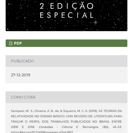
PDF
PUBLICADO
27-12-2019
COMO CITAR
Sampaio, W. S., Oliveira, A. N. de, & Siqueira, M. C. A. (2019). AS TEORIAS DA
RELATIVIDADE NO ENSINO BÁSICO: UMA REVISÃO DE LITERATURA PARA
TRAÇAR O PERFIL DOS TRABALHOS PUBLICADOS NO BRASIL ENTRE
2000 E 2018.
Conexões - Ciência E Tecnologia
,
13
(4), 45–53.
https://doi.org/10.21439/conexoes.v13i4.1857