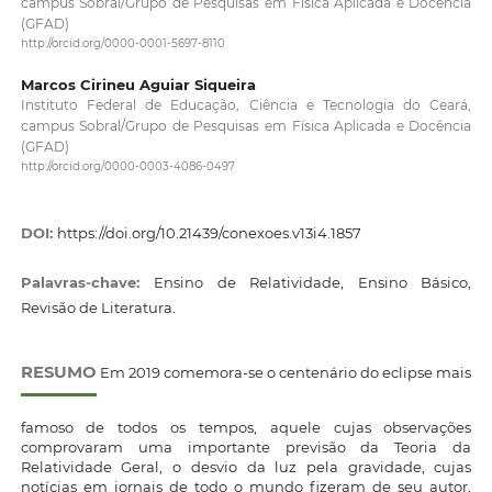
campus Sobral/Grupo de Pesquisas em Física Aplicada e Docência
(GFAD)
http://orcid.org/0000-0001-5697-8110
Marcos Cirineu Aguiar Siqueira
Instituto Federal de Educação, Ciência e Tecnologia do Ceará,
campus Sobral/Grupo de Pesquisas em Física Aplicada e Docência
(GFAD)
http://orcid.org/0000-0003-4086-0497
DOI:
https://doi.org/10.21439/conexoes.v13i4.1857
Palavras-chave:
Ensino de Relatividade, Ensino Básico,
Revisão de Literatura.
RESUMO
Em 2019 comemora-se o centenário do eclipse mais
famoso de todos os tempos, aquele cujas observações
comprovaram uma importante previsão da Teoria da
Relatividade Geral, o desvio da luz pela gravidade, cujas
notícias em jornais de todo o mundo fizeram de seu autor,