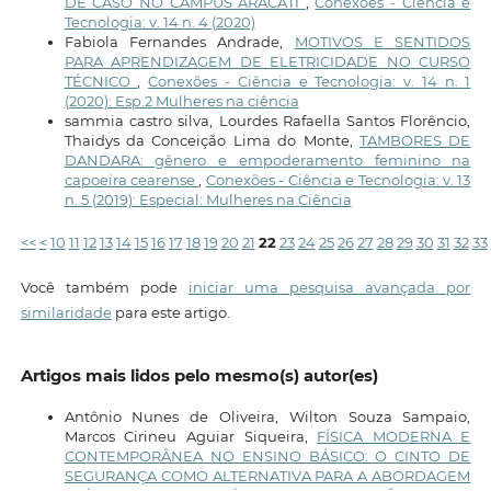
DE CASO NO CAMPUS ARACATI
,
Conexões - Ciência e
Tecnologia: v. 14 n. 4 (2020)
Fabiola Fernandes Andrade,
MOTIVOS E SENTIDOS
PARA APRENDIZAGEM DE ELETRICIDADE NO CURSO
TÉCNICO
,
Conexões - Ciência e Tecnologia: v. 14 n. 1
(2020): Esp.2 Mulheres na ciência
sammia castro silva, Lourdes Rafaella Santos Florêncio,
Thaidys da Conceição Lima do Monte,
TAMBORES DE
DANDARA: gênero e empoderamento feminino na
capoeira cearense
,
Conexões - Ciência e Tecnologia: v. 13
n. 5 (2019): Especial: Mulheres na Ciência
<<
<
10
11
12
13
14
15
16
17
18
19
20
21
22
23
24
25
26
27
28
29
30
31
32
33
Você também pode
iniciar uma pesquisa avançada por
similaridade
para este artigo.
Artigos mais lidos pelo mesmo(s) autor(es)
Antônio Nunes de Oliveira, Wilton Souza Sampaio,
Marcos Cirineu Aguiar Siqueira,
FÍSICA MODERNA E
CONTEMPORÂNEA NO ENSINO BÁSICO: O CINTO DE
SEGURANÇA COMO ALTERNATIVA PARA A ABORDAGEM