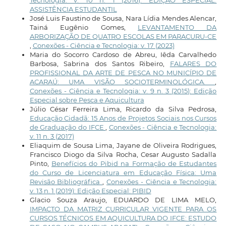
Tecnologia: v. 10 n. 1 (2016): EDIÇÃO ESPECIAL:
ASSISTÊNCIA ESTUDANTIL
José Luis Faustino de Sousa, Nara Lídia Mendes Alencar,
Tainá Eugênio Gomes,
LEVANTAMENTO DA
ARBORIZAÇÃO DE QUATRO ESCOLAS EM PARACURU-CE
,
Conexões - Ciência e Tecnologia: v. 17 (2023)
Maria do Socorro Cardoso de Abreu, Iêda Carvalhedo
Barbosa, Sabrina dos Santos Ribeiro,
FALARES DO
PROFISSIONAL DA ARTE DE PESCA NO MUNICÍPIO DE
ACARAÚ: UMA VISÃO SOCIOTERMINOLÓGICA.
,
Conexões - Ciência e Tecnologia: v. 9 n. 3 (2015): Edição
Especial sobre Pesca e Aquicultura
Júlio César Ferreira Lima, Ricardo da Silva Pedrosa,
Educação Cidadã: 15 Anos de Projetos Sociais nos Cursos
de Graduação do IFCE
,
Conexões - Ciência e Tecnologia:
v. 11 n. 3 (2017)
Eliaquim de Sousa Lima, Jayane de Oliveira Rodrigues,
Francisco Diogo da Silva Rocha, Cesar Augusto Sadalla
Pinto,
Benefícios do Pibid na Formação de Estudantes
do Curso de Licenciatura em Educação Física: Uma
Revisão Bibliográfica
,
Conexões - Ciência e Tecnologia:
v. 13 n. 1 (2019): Edição Especial: PIBID
Glacio Souza Araujo, EDUARDO DE LIMA MELO,
IMPACTO DA MATRIZ CURRICULAR VIGENTE PARA OS
CURSOS TÉCNICOS EM AQUICULTURA DO IFCE: ESTUDO