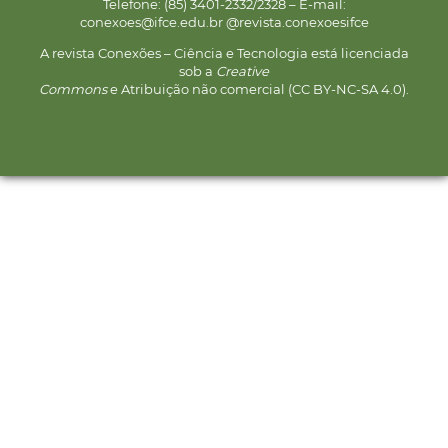
Telefone: (85) 3401-2332/2328 – E-mail:
conexoes@ifce.edu.br @revista.conexoesifce
A revista Conexões – Ciência e Tecnologia está licenciada
sob a
Creative
Commons
e Atribuição não comercial (CC BY-NC-SA 4.0).