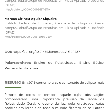
campus Sobral/Grupo de Pesquisas em Física Aplicada e Docência
(GFAD)
http://orcid.org/0000-0001-5697-8110
Marcos Cirineu Aguiar Siqueira
Instituto Federal de Educação, Ciência e Tecnologia do Ceará,
campus Sobral/Grupo de Pesquisas em Física Aplicada e Docência
(GFAD)
http://orcid.org/0000-0003-4086-0497
DOI:
https://doi.org/10.21439/conexoes.v13i4.1857
Palavras-chave:
Ensino de Relatividade, Ensino Básico,
Revisão de Literatura.
RESUMO
Em 2019 comemora-se o centenário do eclipse mais
famoso de todos os tempos, aquele cujas observações
comprovaram uma importante previsão da Teoria da
Relatividade Geral, o desvio da luz pela gravidade, cujas
notícias em jornais de todo o mundo fizeram de seu autor,