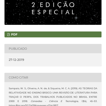
PDF
PUBLICADO
27-12-2019
COMO CITAR
Sampaio, W. S., Oliveira, A. N. de, & Siqueira, M. C. A. (2019). AS TEORIAS DA
RELATIVIDADE NO ENSINO BÁSICO: UMA REVISÃO DE LITERATURA PARA
TRAÇAR O PERFIL DOS TRABALHOS PUBLICADOS NO BRASIL ENTRE
2000 E 2018.
Conexões - Ciência E Tecnologia
,
13
(4), 45–53.
https://doi.org/10.21439/conexoes.v13i4.1857