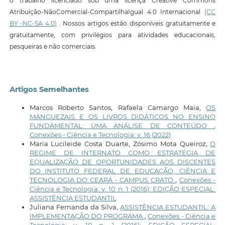
o trabalho licenciado sob uma licença Creative Commons
Atribuição-NãoComercial-CompartilhaIgual 4.0 Internacional
(CC
BY -NC-SA 4.0)
. Nossos artigos estão disponíveis gratuitamente e
gratuitamente, com privilégios para atividades educacionais,
pesqueiras e não comerciais.
Artigos Semelhantes
Marcos Roberto Santos, Rafaela Camargo Maia,
OS
MANGUEZAIS E OS LIVROS DIDÁTICOS NO ENSINO
FUNDAMENTAL: UMA ANÁLISE DE CONTEÚDO
,
Conexões - Ciência e Tecnologia: v. 16 (2022)
Maria Lucileide Costa Duarte, Zósimo Mota Queiroz,
O
REGIME DE INTERNATO COMO ESTRATÉGIA DE
EQUALIZAÇÃO DE OPORTUNIDADES AOS DISCENTES
DO INSTITUTO FEDERAL DE EDUCAÇÃO, CIÊNCIA E
TECNOLOGIA DO CEARÁ - CAMPUS CRATO
,
Conexões -
Ciência e Tecnologia: v. 10 n. 1 (2016): EDIÇÃO ESPECIAL:
ASSISTÊNCIA ESTUDANTIL
Juliana Fernanda da Silva,
ASSISTÊNCIA ESTUDANTIL: A
IMPLEMENTAÇÃO DO PROGRAMA
,
Conexões - Ciência e