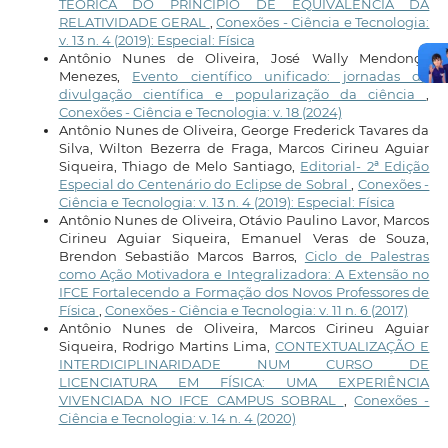
TEÓRICA DO PRINCÍPIO DE EQUIVALÊNCIA DA
RELATIVIDADE GERAL
,
Conexões - Ciência e Tecnologia:
v. 13 n. 4 (2019): Especial: Física
Antônio Nunes de Oliveira, José Wally Mendonça
Menezes,
Evento científico unificado: jornadas de
divulgação científica e popularização da ciência
,
Conexões - Ciência e Tecnologia: v. 18 (2024)
Antônio Nunes de Oliveira, George Frederick Tavares da
Silva, Wilton Bezerra de Fraga, Marcos Cirineu Aguiar
Siqueira, Thiago de Melo Santiago,
Editorial- 2ª Edição
Especial do Centenário do Eclipse de Sobral
,
Conexões -
Ciência e Tecnologia: v. 13 n. 4 (2019): Especial: Física
Antônio Nunes de Oliveira, Otávio Paulino Lavor, Marcos
Cirineu Aguiar Siqueira, Emanuel Veras de Souza,
Brendon Sebastião Marcos Barros,
Ciclo de Palestras
como Ação Motivadora e Integralizadora: A Extensão no
IFCE Fortalecendo a Formação dos Novos Professores de
Física
,
Conexões - Ciência e Tecnologia: v. 11 n. 6 (2017)
Antônio Nunes de Oliveira, Marcos Cirineu Aguiar
Siqueira, Rodrigo Martins Lima,
CONTEXTUALIZAÇÃO E
INTERDICIPLINARIDADE NUM CURSO DE
LICENCIATURA EM FÍSICA: UMA EXPERIÊNCIA
VIVENCIADA NO IFCE CAMPUS SOBRAL
,
Conexões -
Ciência e Tecnologia: v. 14 n. 4 (2020)