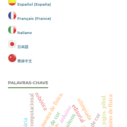
Español (España)
Français (France)
Italiano
日本語
简体中文
PALAVRAS-CHAVE
mostra de física.
robótica
visão computacional
ensino de física
ensino. jogos. pibid.
olimpíada
editorial
arduino
quítons