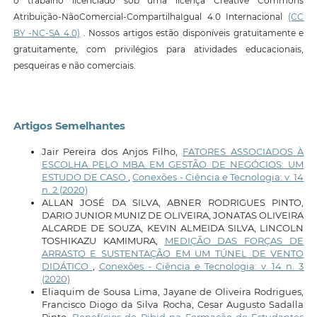
o trabalho licenciado sob uma licença Creative Commons
Atribuição-NãoComercial-CompartilhaIgual 4.0 Internacional
(CC
BY -NC-SA 4.0)
. Nossos artigos estão disponíveis gratuitamente e
gratuitamente, com privilégios para atividades educacionais,
pesqueiras e não comerciais.
Artigos Semelhantes
Jair Pereira dos Anjos Filho,
FATORES ASSOCIADOS À
ESCOLHA PELO MBA EM GESTÃO DE NEGÓCIOS: UM
ESTUDO DE CASO
,
Conexões - Ciência e Tecnologia: v. 14
n. 2 (2020)
ALLAN JOSÉ DA SILVA, ABNER RODRIGUES PINTO,
DARIO JUNIOR MUNIZ DE OLIVEIRA, JONATAS OLIVEIRA
ALCARDE DE SOUZA, KEVIN ALMEIDA SILVA, LINCOLN
TOSHIKAZU KAMIMURA,
MEDIÇÃO DAS FORÇAS DE
ARRASTO E SUSTENTAÇÃO EM UM TÚNEL DE VENTO
DIDÁTICO
,
Conexões - Ciência e Tecnologia: v. 14 n. 3
(2020)
Eliaquim de Sousa Lima, Jayane de Oliveira Rodrigues,
Francisco Diogo da Silva Rocha, Cesar Augusto Sadalla