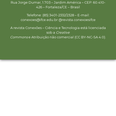
Rua Jorge Dumar, 1.703 – Jardim América – CEP: 60.410-
426 – Fortaleza/CE – Brasil
Telefone: (85) 3401-2332/2328 – E-mail:
conexoes@ifce.edu.br @revista.conexoesifce
A revista Conexões – Ciência e Tecnologia está licenciada
sob a
Creative
Commons
e Atribuição não comercial (CC BY-NC-SA 4.0).