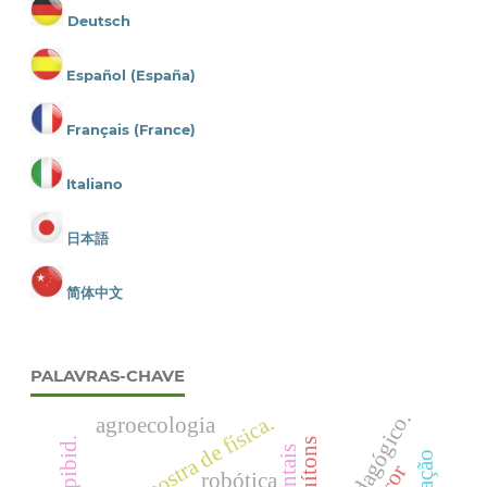
Deutsch
Español (España)
Français (France)
Italiano
日本語
简体中文
PALAVRAS-CHAVE
mostra de física.
agroecologia
quítons
robótica