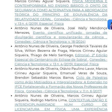
Marcos Cirineu Aguiar Siqueira,
FÍSICA MODERNA E
CONTEMPORÂNEA NO ENSINO BÁSICO: O CINTO DE
SEGURANÇA COMO ALTERNATIVA PARA A ABORDAGEM
TEÓRICA DO PRINCÍPIO DE EQUIVALÊNCIA DA
RELATIVIDADE GERAL
,
Conexões - Ciência e Tecnologia:
v. 13 n. 4 (2019): Especial: Física
Antônio Nunes de Oliveira, José Wally Mendonça
Menezes,
Evento científico unificado: jornadas de
divulgação científica e popularização da ciência
,
Conexões - Ciência e Tecnologia: v. 18 (2024)
Antônio Nunes de Oliveira, George Frederick Tavares da
Silva, Wilton Bezerra de Fraga, Marcos Cirineu Aguiar
Siqueira, Thiago de Melo Santiago,
Editorial- 2ª Edição
Especial do Centenário do Eclipse de Sobral
,
Conexões -
Ciência e Tecnologia: v. 13 n. 4 (2019): Especial: Física
Antônio Nunes de Oliveira, Otávio Paulino Lavor, Marcos
Cirineu Aguiar Siqueira, Emanuel Veras de Souza,
Brendon Sebastião Marcos Barros,
Ciclo de Palestras
como Ação Motivadora e Integralizadora: A Extensão no
IFCE Fortalecendo a Formação dos Novos Professores de
Física
,
Conexões - Ciência e Tecnologia: v. 11 n. 6 (2017)
Antônio Nunes de Oliveira, Marcos Cirineu Aguiar
Siqueira, Rodrigo Martins Lima,
CONTEXTUALIZAÇÃO E
INTERDICIPLINARIDADE NUM CURSO DE
LICENCIATURA EM FÍSICA: UMA EXPERIÊNCIA