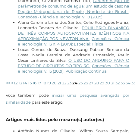
Raimundo, Gilvandro Barbosa Tito,
Determinação de
parâmetros de consumo de água: um estudo de caso na
Região Metropolitana de Recife, Nordeste do Brasil
,
Conexões - Ciência e Tecnologia: v. 19 (2025)
Alana Carolina Lima dos Santos, Celio Rodrigues Muniz,
Leonardo Tavares de Oliveira,
EQUILÍBRIO DINÂMICO
DE TRÊS CORPOS AUTOGRAVITANTES IDÊNTICOS NA
APROXIMAÇÃO PÓS-NEWTONIANA
,
Conexões - Ciência
e Tecnologia: v. 13 n. 4 (2019): Especial: Física
Lucas Gomes de Souza, Daesung Robson Simioni da
Costa, Nadia Ferreira de Andrade Esmeraldo, Paulo
César Linhares da Silva,
O USO DO ARDUINO PARA O
ESTUDO DE CIRCUITOS DO TIPO RC
,
Conexões - Ciência
e Tecnologia: v. 15 (2021): Publicação Contínua
<<
<
12
13
14
15
16
17
18
19
20
21
22
23
24
25
26
27
28
29
30
31
32
33
34
3
Você também pode
iniciar uma pesquisa avançada por
similaridade
para este artigo.
Artigos mais lidos pelo mesmo(s) autor(es)
Antônio Nunes de Oliveira, Wilton Souza Sampaio,