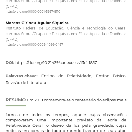
campus Sobral/Grupo de Pesquisas em Física Aplicada e Docência
(GFAD)
http://orcid.org/0000-0001-5697-8110
Marcos Cirineu Aguiar Siqueira
Instituto Federal de Educação, Ciência e Tecnologia do Ceará,
campus Sobral/Grupo de Pesquisas em Física Aplicada e Docência
(GFAD)
http://orcid.org/0000-0003-4086-0497
DOI:
https://doi.org/10.21439/conexoes.v13i4.1857
Palavras-chave:
Ensino de Relatividade, Ensino Básico,
Revisão de Literatura.
RESUMO
Em 2019 comemora-se o centenário do eclipse mais
famoso de todos os tempos, aquele cujas observações
comprovaram uma importante previsão da Teoria da
Relatividade Geral, o desvio da luz pela gravidade, cujas
notícias em jornais de todo o mundo fizeram de seu autor,