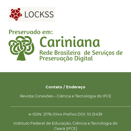
Contato / Endereço
Revista Conexões – Ciência e Tecnologia do IFCE
__________________________________________________________
e-ISSN: 2176-0144 Prefixo DOI: 10.21439
Instituto Federal de Educação, Ciência e Tecnologia do
Ceará (IFCE)