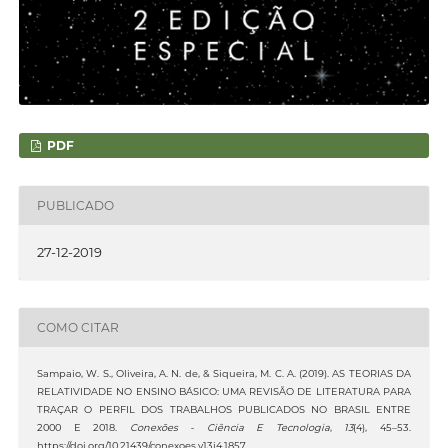
PDF
PUBLICADO
27-12-2019
COMO CITAR
Sampaio, W. S., Oliveira, A. N. de, & Siqueira, M. C. A. (2019). AS TEORIAS DA
RELATIVIDADE NO ENSINO BÁSICO: UMA REVISÃO DE LITERATURA PARA
TRAÇAR O PERFIL DOS TRABALHOS PUBLICADOS NO BRASIL ENTRE
2000 E 2018.
Conexões - Ciência E Tecnologia
,
13
(4), 45–53.
https://doi.org/10.21439/conexoes.v13i4.1857