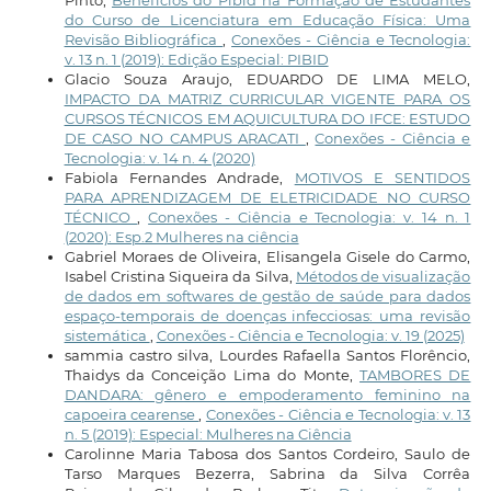
Pinto,
Benefícios do Pibid na Formação de Estudantes
do Curso de Licenciatura em Educação Física: Uma
Revisão Bibliográfica
,
Conexões - Ciência e Tecnologia:
v. 13 n. 1 (2019): Edição Especial: PIBID
Glacio Souza Araujo, EDUARDO DE LIMA MELO,
IMPACTO DA MATRIZ CURRICULAR VIGENTE PARA OS
CURSOS TÉCNICOS EM AQUICULTURA DO IFCE: ESTUDO
DE CASO NO CAMPUS ARACATI
,
Conexões - Ciência e
Tecnologia: v. 14 n. 4 (2020)
Fabiola Fernandes Andrade,
MOTIVOS E SENTIDOS
PARA APRENDIZAGEM DE ELETRICIDADE NO CURSO
TÉCNICO
,
Conexões - Ciência e Tecnologia: v. 14 n. 1
(2020): Esp.2 Mulheres na ciência
Gabriel Moraes de Oliveira, Elisangela Gisele do Carmo,
Isabel Cristina Siqueira da Silva,
Métodos de visualização
de dados em softwares de gestão de saúde para dados
espaço-temporais de doenças infecciosas: uma revisão
sistemática
,
Conexões - Ciência e Tecnologia: v. 19 (2025)
sammia castro silva, Lourdes Rafaella Santos Florêncio,
Thaidys da Conceição Lima do Monte,
TAMBORES DE
DANDARA: gênero e empoderamento feminino na
capoeira cearense
,
Conexões - Ciência e Tecnologia: v. 13
n. 5 (2019): Especial: Mulheres na Ciência
Carolinne Maria Tabosa dos Santos Cordeiro, Saulo de
Tarso Marques Bezerra, Sabrina da Silva Corrêa