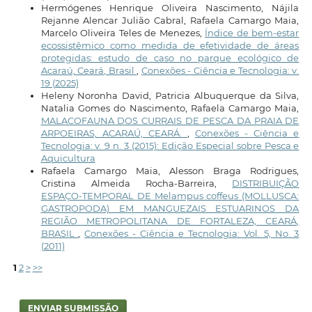
Hermógenes Henrique Oliveira Nascimento, Nájila
Rejanne Alencar Julião Cabral, Rafaela Camargo Maia,
Marcelo Oliveira Teles de Menezes,
Índice de bem-estar
ecossistêmico como medida de efetividade de áreas
protegidas: estudo de caso no parque ecológico de
Acaraú, Ceará, Brasil
,
Conexões - Ciência e Tecnologia: v.
19 (2025)
Heleny Noronha David, Patricia Albuquerque da Silva,
Natalia Gomes do Nascimento, Rafaela Camargo Maia,
MALACOFAUNA DOS CURRAIS DE PESCA DA PRAIA DE
ARPOEIRAS, ACARAÚ, CEARÁ.
,
Conexões - Ciência e
Tecnologia: v. 9 n. 3 (2015): Edição Especial sobre Pesca e
Aquicultura
Rafaela Camargo Maia, Alesson Braga Rodrigues,
Cristina Almeida Rocha-Barreira,
DISTRIBUIÇÃO
ESPAÇO-TEMPORAL DE Melampus coffeus (MOLLUSCA:
GASTROPODA) EM MANGUEZAIS ESTUARINOS DA
REGIÃO METROPOLITANA DE FORTALEZA, CEARÁ,
BRASIL
,
Conexões - Ciência e Tecnologia: Vol. 5, No. 3
(2011)
1
2
>
>>
ENVIAR SUBMISSÃO