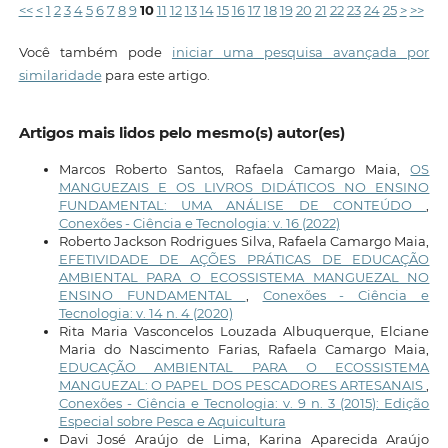
<<
<
1
2
3
4
5
6
7
8
9
10
11
12
13
14
15
16
17
18
19
20
21
22
23
24
25
>
>>
Você também pode
iniciar uma pesquisa avançada por
similaridade
para este artigo.
Artigos mais lidos pelo mesmo(s) autor(es)
Marcos Roberto Santos, Rafaela Camargo Maia,
OS
MANGUEZAIS E OS LIVROS DIDÁTICOS NO ENSINO
FUNDAMENTAL: UMA ANÁLISE DE CONTEÚDO
,
Conexões - Ciência e Tecnologia: v. 16 (2022)
Roberto Jackson Rodrigues Silva, Rafaela Camargo Maia,
EFETIVIDADE DE AÇÕES PRÁTICAS DE EDUCAÇÃO
AMBIENTAL PARA O ECOSSISTEMA MANGUEZAL NO
ENSINO FUNDAMENTAL
,
Conexões - Ciência e
Tecnologia: v. 14 n. 4 (2020)
Rita Maria Vasconcelos Louzada Albuquerque, Elciane
Maria do Nascimento Farias, Rafaela Camargo Maia,
EDUCAÇÃO AMBIENTAL PARA O ECOSSISTEMA
MANGUEZAL: O PAPEL DOS PESCADORES ARTESANAIS
,
Conexões - Ciência e Tecnologia: v. 9 n. 3 (2015): Edição
Especial sobre Pesca e Aquicultura
Davi José Araújo de Lima, Karina Aparecida Araújo