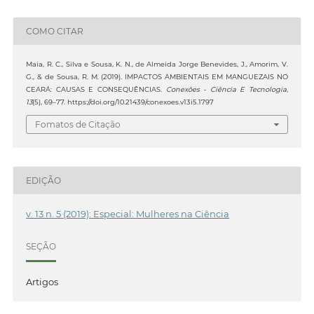
COMO CITAR
Maia, R. C., Silva e Sousa, K. N., de Almeida Jorge Benevides, J., Amorim, V.
G., & de Sousa, R. M. (2019). IMPACTOS AMBIENTAIS EM MANGUEZAIS NO
CEARÁ: CAUSAS E CONSEQUÊNCIAS.
Conexões - Ciência E Tecnologia
,
13
(5), 69–77. https://doi.org/10.21439/conexoes.v13i5.1797
Fomatos de Citação
EDIÇÃO
v. 13 n. 5 (2019): Especial: Mulheres na Ciência
SEÇÃO
Artigos