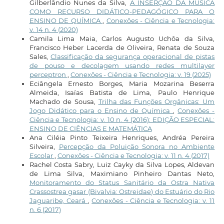
Gilberlândio Nunes da Silva,
A INSERÇÃO DA MÚSICA
COMO RECURSO DIDÁTICO-PEDAGÓGICO PARA O
ENSINO DE QUÍMICA
,
Conexões - Ciência e Tecnologia:
v. 14 n. 4 (2020)
Camila Lima Maia, Carlos Augusto Uchôa da Silva,
Francisco Heber Lacerda de Oliveira, Renata de Souza
Sales,
Classificação da segurança operacional de pistas
de pouso e decolagem usando redes multilayer
perceptron
,
Conexões - Ciência e Tecnologia: v. 19 (2025)
Eciângela Ernesto Borges, Maria Mozarina Beserra
Almeida, Isaías Batista de Lima, Paulo Henrique
Machado de Sousa,
Trilha das Funções Orgânicas: Um
Jogo Didático para o Ensino de Química
,
Conexões -
Ciência e Tecnologia: v. 10 n. 4 (2016): EDIÇÃO ESPECIAL:
ENSINO DE CIÊNCIAS E MATEMÁTICA
Ana Ciléia Pinto Teixeira Henriques, Andréa Pereira
Silveira,
Percepção da Poluição Sonora no Ambiente
Escolar
,
Conexões - Ciência e Tecnologia: v. 11 n. 4 (2017)
Rachel Costa Sabry, Luiz Cayky da Silva Lopes, Aldevan
de Lima Silva, Maximiano Pinheiro Dantas Neto,
Monitoramento do Status Sanitário da Ostra Nativa
Crassostrea gasar (Bivalvia: Ostreidae) do Estuário do Rio
Jaguaribe, Ceará
,
Conexões - Ciência e Tecnologia: v. 11
n. 6 (2017)