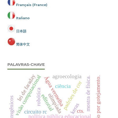
Français (France)
Italiano
日本語
简体中文
PALAVRAS-CHAVE
lei de faraday
agroecologia
visão computacional
Água vermelha
irrigação por gotejamento.
mostra de física.
padrões de cor
ciência
robótica
olimpíada
editorial
transgênicos
keras
cts.
circuito rc
política pública educacional