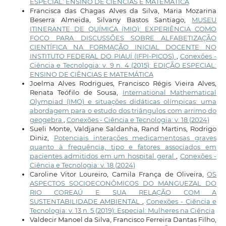
ESPECIAL: ENSINO DE CIÊNCIAS E MATEMÁTICA
Francisca das Chagas Alves da Silva, Maria Mozarina
Beserra Almeida, Silvany Bastos Santiago,
MUSEU
ITINERANTE DE QUÍMICA (MIQ): EXPERIÊNCIA COMO
FOCO PARA DISCUSSÕES SOBRE ALFABETIZAÇÃO
CIENTÍFICA NA FORMAÇÃO INICIAL DOCENTE NO
INSTITUTO FEDERAL DO PIAUÍ (IFPI-PICOS)
,
Conexões -
Ciência e Tecnologia: v. 9 n. 4 (2015): EDIÇÃO ESPECIAL:
ENSINO DE CIÊNCIAS E MATEMÁTICA
Joelma Alves Rodrigues, Francisco Régis Vieira Alves,
Renata Teófilo de Sousa,
International Mathematical
Olympiad (IMO) e situações didáticas olímpicas: uma
abordagem para o estudo dos triângulos com arrimo do
geogebra
,
Conexões - Ciência e Tecnologia: v. 18 (2024)
Sueli Monte, Valdjane Saldanha, Rand Martins, Rodrigo
Diniz,
Potenciais interações medicamentosas graves
quanto à frequência, tipo e fatores associados em
pacientes admitidos em um hospital geral
,
Conexões -
Ciência e Tecnologia: v. 18 (2024)
Caroline Vitor Loureiro, Camila França de Oliveira,
OS
ASPECTOS SOCIOECONÔMICOS DO MANGUEZAL DO
RIO COREAÚ E SUA RELAÇÃO COM A
SUSTENTABILIDADE AMBIENTAL
,
Conexões - Ciência e
Tecnologia: v. 13 n. 5 (2019): Especial: Mulheres na Ciência
Valdecir Manoel da Silva, Francisco Ferreira Dantas Filho,