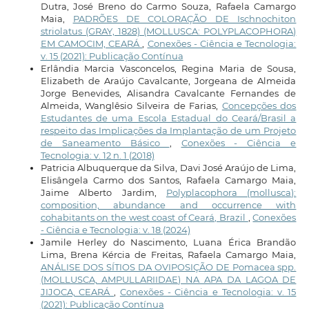
Dutra, José Breno do Carmo Souza, Rafaela Camargo
Maia,
PADRÕES DE COLORAÇÃO DE Ischnochiton
striolatus (GRAY, 1828) (MOLLUSCA: POLYPLACOPHORA)
EM CAMOCIM, CEARÁ
,
Conexões - Ciência e Tecnologia:
v. 15 (2021): Publicação Contínua
Erlândia Marcia Vasconcelos, Regina Maria de Sousa,
Elizabeth de Araújo Cavalcante, Jorgeana de Almeida
Jorge Benevides, Alisandra Cavalcante Fernandes de
Almeida, Wanglêsio Silveira de Farias,
Concepções dos
Estudantes de uma Escola Estadual do Ceará/Brasil a
respeito das Implicações da Implantação de um Projeto
de Saneamento Básico
,
Conexões - Ciência e
Tecnologia: v. 12 n. 1 (2018)
Patricia Albuquerque da Silva, Davi José Araújo de Lima,
Elisângela Carmo dos Santos, Rafaela Camargo Maia,
Jaime Alberto Jardim,
Polyplacophora (mollusca):
composition, abundance and occurrence with
cohabitants on the west coast of Ceará, Brazil
,
Conexões
- Ciência e Tecnologia: v. 18 (2024)
Jamile Herley do Nascimento, Luana Érica Brandão
Lima, Brena Kércia de Freitas, Rafaela Camargo Maia,
ANÁLISE DOS SÍTIOS DA OVIPOSIÇÃO DE Pomacea spp.
(MOLLUSCA, AMPULLARIIDAE) NA APA DA LAGOA DE
JIJOCA, CEARÁ
,
Conexões - Ciência e Tecnologia: v. 15
(2021): Publicação Contínua