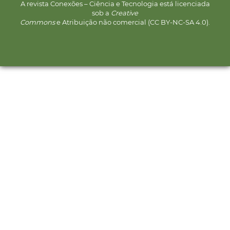
A revista Conexões – Ciência e Tecnologia está licenciada
sob a
Creative
Commons
e Atribuição não comercial (CC BY-NC-SA 4.0).