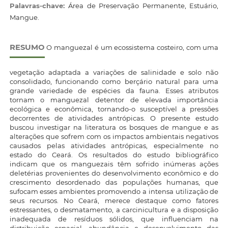
Palavras-chave:
Área de Preservação Permanente, Estuário,
Mangue.
RESUMO
O manguezal é um ecossistema costeiro, com uma
vegetação adaptada a variações de salinidade e solo não
consolidado, funcionando como berçário natural para uma
grande variedade de espécies da fauna. Esses atributos
tornam o manguezal detentor de elevada importância
ecológica e econômica, tornando-o susceptível a pressões
decorrentes de atividades antrópicas. O presente estudo
buscou investigar na literatura os bosques de mangue e as
alterações que sofrem com os impactos ambientais negativos
causados pelas atividades antrópicas, especialmente no
estado do Ceará. Os resultados do estudo bibliográfico
indicam que os manguezais têm sofrido inúmeras ações
deletérias provenientes do desenvolvimento econômico e do
crescimento desordenado das populações humanas, que
sufocam esses ambientes promovendo a intensa utilização de
seus recursos. No Ceará, merece destaque como fatores
estressantes, o desmatamento, a carcinicultura e a disposição
inadequada de resíduos sólidos, que influenciam na
distribuição espacial, abundância e desenvolvimento das