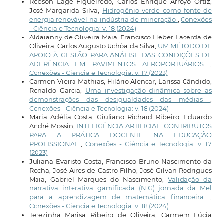
Robson Lage Figueiredo, Carlos Enrique Arroyo Ortiz,
José Margarida Silva,
Hidrogênio verde como fonte de
energia renovável na indústria de mineração
,
Conexões
- Ciência e Tecnologia: v. 18 (2024)
Aldaianny de Oliveira Maia, Francisco Heber Lacerda de
Oliveira, Carlos Augusto Uchôa da Silva,
UM MÉTODO DE
APOIO À GESTÃO PARA ANÁLISE DAS CONDIÇÕES DE
ADERÊNCIA EM PAVIMENTOS AEROPORTUÁRIOS
,
Conexões - Ciência e Tecnologia: v. 17 (2023)
Carmen Vieira Mathias, Hilário Alencar, Larissa Cândido,
Ronaldo Garcia,
Uma investigação dinâmica sobre as
demonstrações das desigualdades das médias
,
Conexões - Ciência e Tecnologia: v. 18 (2024)
Maria Adélia Costa, Giuliano Richard Ribeiro, Eduardo
André Mossin,
INTELIGÊNCIA ARTIFICIAL: CONTRIBUTOS
PARA A PRÁTICA DOCENTE NA EDUCAÇÃO
PROFISSIONAL
,
Conexões - Ciência e Tecnologia: v. 17
(2023)
Juliana Evaristo Costa, Francisco Bruno Nascimento da
Rocha, José Aires de Castro Filho, José Gilvan Rodrigues
Maia, Gabriel Marques do Nascimento,
Validação da
narrativa interativa gamificada (NIG) jornada da Mel
para a aprendizagem de matemática financeira.
,
Conexões - Ciência e Tecnologia: v. 18 (2024)
Terezinha Marisa Ribeiro de Oliveira, Carmem Lúcia