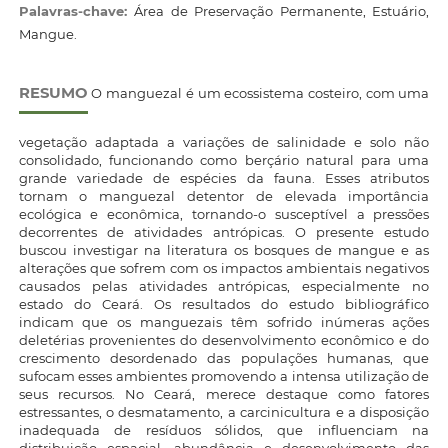
Palavras-chave:
Área de Preservação Permanente, Estuário,
Mangue.
RESUMO
O manguezal é um ecossistema costeiro, com uma
vegetação adaptada a variações de salinidade e solo não
consolidado, funcionando como berçário natural para uma
grande variedade de espécies da fauna. Esses atributos
tornam o manguezal detentor de elevada importância
ecológica e econômica, tornando-o susceptível a pressões
decorrentes de atividades antrópicas. O presente estudo
buscou investigar na literatura os bosques de mangue e as
alterações que sofrem com os impactos ambientais negativos
causados pelas atividades antrópicas, especialmente no
estado do Ceará. Os resultados do estudo bibliográfico
indicam que os manguezais têm sofrido inúmeras ações
deletérias provenientes do desenvolvimento econômico e do
crescimento desordenado das populações humanas, que
sufocam esses ambientes promovendo a intensa utilização de
seus recursos. No Ceará, merece destaque como fatores
estressantes, o desmatamento, a carcinicultura e a disposição
inadequada de resíduos sólidos, que influenciam na
distribuição espacial, abundância e desenvolvimento das