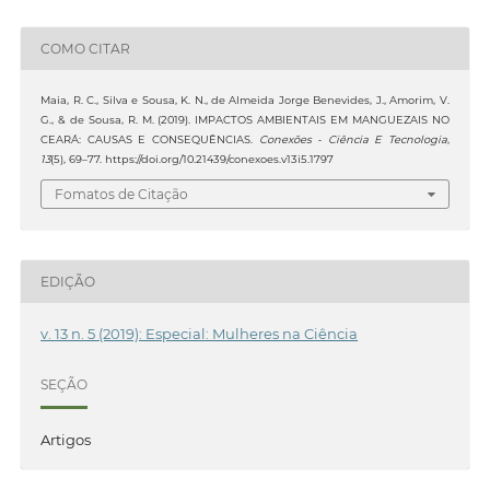
COMO CITAR
Maia, R. C., Silva e Sousa, K. N., de Almeida Jorge Benevides, J., Amorim, V.
G., & de Sousa, R. M. (2019). IMPACTOS AMBIENTAIS EM MANGUEZAIS NO
CEARÁ: CAUSAS E CONSEQUÊNCIAS.
Conexões - Ciência E Tecnologia
,
13
(5), 69–77. https://doi.org/10.21439/conexoes.v13i5.1797
Fomatos de Citação
EDIÇÃO
v. 13 n. 5 (2019): Especial: Mulheres na Ciência
SEÇÃO
Artigos