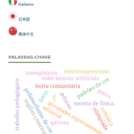
Italiano
日本語
简体中文
PALAVRAS-CHAVE
eletromagnetismo
transgênicos
redes neurais artificiais
padrões de cor
.trabalho pedagógico.
horta comunitária
polimorfismo de cor
pancs
keras
arduino
cts.
regiões costeiras
atividades experimentais
mostra de física.
editorial
robótica
olimpíada
quítons