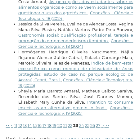
Costa Amaral,
As percepções dos estudantes sobre os
alimentos orgânicos e como se veem socialmente para
questionar o uso dos agrotóxicos
,
Conexões - Ciência e
Tecnologia: v. 18 (2024)
Jéssica da Silva Pereira, Eveline de Alencar Costa, Regina
Maria Silva Bastos, Natália Martins, Padre Rino Bonvini,
Gastronomia social: qualificação profissional, terapia e
promoção do empreendedorismo feminino
,
Conexões -
Ciência e Tecnologia: v. 18 (2024)
Hermógenes Henrique Oliveira Nascimento, Nájila
Rejanne Alencar Julião Cabral, Rafaela Camargo Maia,
Marcelo Oliveira Teles de Menezes,
Índice de bem-estar
ecossistêmico como medida de efetividade de áreas
protegidas: estudo de caso no parque ecológico de
Acaraú, Ceará, Brasil
,
Conexões - Ciência e Tecnologia: v.
19 (2025)
Sheyla Maria Barreto Amaral, Matheus Calixto Saraiva,
Rosenildo dos Santos Silva, José Danrley Moreira,
Elisabeth Mary Cunha da Silva,
Intention to consume
insects as an alternative protein in food
,
Conexões -
Ciência e Tecnologia: v. 19 (2025)
<<
<
11
12
13
14
15
16
17
18
19
20
21
22
23
24
25
26
27
>
>>
Você também pode
iniciar uma pesquisa avançada por