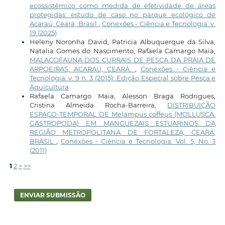
ecossistêmico como medida de efetividade de áreas
protegidas: estudo de caso no parque ecológico de
Acaraú, Ceará, Brasil
,
Conexões - Ciência e Tecnologia: v.
19 (2025)
Heleny Noronha David, Patricia Albuquerque da Silva,
Natalia Gomes do Nascimento, Rafaela Camargo Maia,
MALACOFAUNA DOS CURRAIS DE PESCA DA PRAIA DE
ARPOEIRAS, ACARAÚ, CEARÁ.
,
Conexões - Ciência e
Tecnologia: v. 9 n. 3 (2015): Edição Especial sobre Pesca e
Aquicultura
Rafaela Camargo Maia, Alesson Braga Rodrigues,
Cristina Almeida Rocha-Barreira,
DISTRIBUIÇÃO
ESPAÇO-TEMPORAL DE Melampus coffeus (MOLLUSCA:
GASTROPODA) EM MANGUEZAIS ESTUARINOS DA
REGIÃO METROPOLITANA DE FORTALEZA, CEARÁ,
BRASIL
,
Conexões - Ciência e Tecnologia: Vol. 5, No. 3
(2011)
1
2
>
>>
ENVIAR SUBMISSÃO