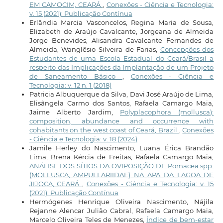
EM CAMOCIM, CEARÁ
,
Conexões - Ciência e Tecnologia:
v. 15 (2021): Publicação Contínua
Erlândia Marcia Vasconcelos, Regina Maria de Sousa,
Elizabeth de Araújo Cavalcante, Jorgeana de Almeida
Jorge Benevides, Alisandra Cavalcante Fernandes de
Almeida, Wanglêsio Silveira de Farias,
Concepções dos
Estudantes de uma Escola Estadual do Ceará/Brasil a
respeito das Implicações da Implantação de um Projeto
de Saneamento Básico
,
Conexões - Ciência e
Tecnologia: v. 12 n. 1 (2018)
Patricia Albuquerque da Silva, Davi José Araújo de Lima,
Elisângela Carmo dos Santos, Rafaela Camargo Maia,
Jaime Alberto Jardim,
Polyplacophora (mollusca):
composition, abundance and occurrence with
cohabitants on the west coast of Ceará, Brazil
,
Conexões
- Ciência e Tecnologia: v. 18 (2024)
Jamile Herley do Nascimento, Luana Érica Brandão
Lima, Brena Kércia de Freitas, Rafaela Camargo Maia,
ANÁLISE DOS SÍTIOS DA OVIPOSIÇÃO DE Pomacea spp.
(MOLLUSCA, AMPULLARIIDAE) NA APA DA LAGOA DE
JIJOCA, CEARÁ
,
Conexões - Ciência e Tecnologia: v. 15
(2021): Publicação Contínua
Hermógenes Henrique Oliveira Nascimento, Nájila
Rejanne Alencar Julião Cabral, Rafaela Camargo Maia,
Marcelo Oliveira Teles de Menezes,
Índice de bem-estar