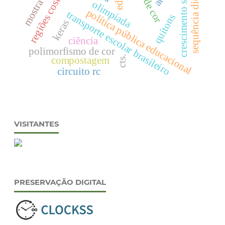
crescimento saudável
sequência didática
regiões costeiras
olimpíada
política pública educacional
transporte escolar brasileiro
quítons
keras
ciência
polimorfismo de cor
cts.
compostagem
circuito rc
VISITANTES
PRESERVAÇÃO DIGITAL