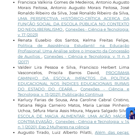
Francisca Valkiria Gomes de Medeiros, Antonio Augusto
Morais Feitosa, Antonio Augusto Morais Feitosa, José
Ronaldo Ribeiro da Silva, José Ronaldo Ribeiro da Silva,
UMA PERSPECTIVA HISTÓRICO-CRÍTICA ACERCA DA
FUNÇÃO SOCIAL DA ESCOLA PÚBLICA NO CONTEXTO
DO NEOLIBERALISMO
,
Conexões - Ciência e Tecnologia:
v. 17 (2023)
Renata Eusebio dos Santos, Kelma Freitas Felipe,
Política de Assistência Estudantil na Educação
Profissional: Uma Análise sobre o Impacto da Concessão
de Auxílios
,
Conexões - Ciência e Tecnologia: v. 11 n. 3
(2017)
Valdeir Lira Pessoa e Silva, Francisco Herbert Lima
Vasconcelos, Priscila Barros David,
PROGRAMA
CAMINHO DA ESCOLA: IMPACTOS DA POLÍTICA
EDUCACIONAL NOS ÍNDICES EDUCACIONAIS RURAIS
DO ESTADO DO CEARÁ
,
Conexões - Ciência e
Tecnologia: v. 15 (2021): Publicação Contínua
Karlucy Farias de Sousa, Ana Caroline Cabral Cristino,
Tatiana Régia Carneiro Matos, Maria Larisse Pinheiro
Uchoa, Séfura Maria Assis Moura, Mayara Salgado Silva,
ESCOLA DE MAGIA ALIMENTAR: UMA AÇÃO MÁGICA
CONTRA EVASÃO
,
Conexões - Ciência e Tecnologia: v. 14
n. 1 (2020): Esp.2 Mulheres na ciência
Augusto Tirado, Luiz Alberto Pilatti,
Além das peças: