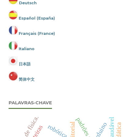
Deutsch
Español (España)
Français (France)
Italiano
日本語
简体中文
PALAVRAS-CHAVE
mostra de física.
padrões de cor
arduino
editorial
robótica