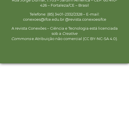
426 – Fortaleza/CE – Brasil
Telefone: (85) 3401-2332/2328 – E-mail:
conexoes@ifce.edu.br @revista.conexoesifce
A revista Conexões – Ciência e Tecnologia está licenciada
sob a
Creative
Commons
e Atribuição não comercial (CC BY-NC-SA 4.0).