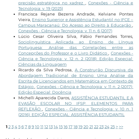
precisão estratégica no xadrez
,
Conexões - Ciência e
Tecnologia: v. 19 (2025)
Francisca Rejane Bezerra Andrade, Kelviane Pontes
Vieira,
Ensino Superior e Assistência Estudantil no IFCE –
Campus Maracanaú: Do Acesso ao Direito à Educação
,
Conexões - Ciência e Tecnologia: v. 11 n. 6 (2017)
Lúcio Cesar Oliveira Silva, Fábio Fernandes Torres,
Sociolinguística Aplicada ao Ensino de Língua
Portuguesa: Análise das Correlações entre as
Concepções do Professor e o Livro Didático
,
Conexões -
Ciência e Tecnologia: v. 12 n. 2 (2018): Edição Especial:
Ciências da Linguagem
Ricardo da Silva Pedrosa,
A Construção Discursiva da
Abordagem Tradicional de Ensino: Uma Análise da
Escrita de Licenciandos em Matemática em Contexto de
Estágio
,
Conexões - Ciência e Tecnologia: v. 11 n. 2 (2017):
Edição Especial: Docência
Michelli Aparecida Daros,
ASSISTÊNCIA ESTUDANTIL E A
EVASÃO ESCOLAR NO IFSP: ELEMENTOS PARA
REFLEXÃO
,
Conexões - Ciência e Tecnologia: v. 10 n. 1
(2016): EDIÇÃO ESPECIAL: ASSISTÊNCIA ESTUDANTIL
1
2
3
4
5
6
7
8
9
10
11
12
13
14
15
16
17
18
19
20
21
22
23
24
25
>
>>