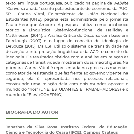
texto, em língua portuguesa, publicado na página da
website
“Conversa afiada” escrito pela estudante de economia da PUC-
SP - Carina Vitral, Ex-presidente da União Nacional dos
Estudantes (UNE), página esta administrada pelo jornalista
Paulo Henrique Amorim. A pesquisa utiliza como arcabouço
teórico a Linguística Sistêmico-funcional de Halliday e
Matthiessen (2014), a Análise Crítica do Discurso com base em
Fairclough (2003) e o lugar do conceito de ideologia de
DeSouza (2015). Da LSF utilizo o sistema de transitividade na
descrição e interpretação linguística e da ACD, o conceito de
ideologia. Os resultados obtidos com a análise em relação às
categorias de transitividade mostraram duas macrofiguras. Na
primeira, Carina Vitral é representada nos processos materiais
como ator de resistência que faz frente ao governo vigente; na
segunda, ela é representada nos processos relacionais,
construindo uma relação dela com dois mundos opostos: o
mundo do “nós” (UNE, ESTUDANTES E TRABALHADORES) e o
mundo do “Eles” (GOVERNO).
BIOGRAFIA DO AUTOR
Jonathas da Silva Rosa,
Instituto Federal de Educação,
Ciência e Tecnologia do Ceará (IFCE), Campus Crateús