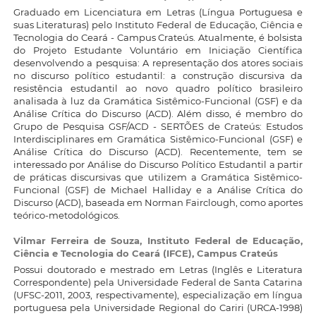
Graduado em Licenciatura em Letras (Língua Portuguesa e
suas Literaturas) pelo Instituto Federal de Educação, Ciência e
Tecnologia do Ceará - Campus Crateús. Atualmente, é bolsista
do Projeto Estudante Voluntário em Iniciação Científica
desenvolvendo a pesquisa: A representação dos atores sociais
no discurso político estudantil: a construção discursiva da
resistência estudantil ao novo quadro político brasileiro
analisada à luz da Gramática Sistêmico-Funcional (GSF) e da
Análise Crítica do Discurso (ACD). Além disso, é membro do
Grupo de Pesquisa GSF/ACD - SERTÕES de Crateús: Estudos
Interdisciplinares em Gramática Sistêmico-Funcional (GSF) e
Análise Crítica do Discurso (ACD). Recentemente, tem se
interessado por Análise do Discurso Político Estudantil a partir
de práticas discursivas que utilizem a Gramática Sistêmico-
Funcional (GSF) de Michael Halliday e a Análise Crítica do
Discurso (ACD), baseada em Norman Fairclough, como aportes
teórico-metodológicos.
Vilmar Ferreira de Souza,
Instituto Federal de Educação,
Ciência e Tecnologia do Ceará (IFCE), Campus Crateús
Possui doutorado e mestrado em Letras (Inglês e Literatura
Correspondente) pela Universidade Federal de Santa Catarina
(UFSC-2011, 2003, respectivamente), especialização em língua
portuguesa pela Universidade Regional do Cariri (URCA-1998)