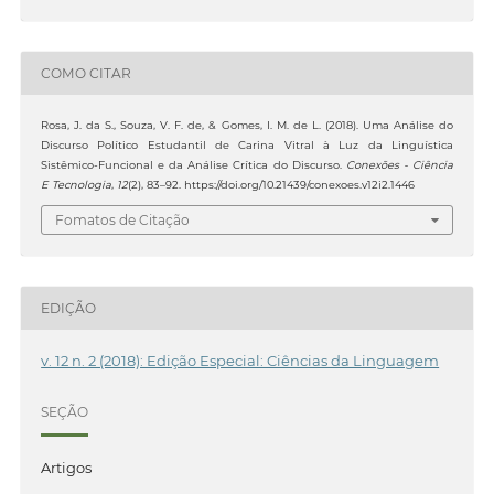
COMO CITAR
Rosa, J. da S., Souza, V. F. de, & Gomes, I. M. de L. (2018). Uma Análise do
Discurso Político Estudantil de Carina Vitral à Luz da Linguística
Sistêmico-Funcional e da Análise Crítica do Discurso.
Conexões - Ciência
E Tecnologia
,
12
(2), 83–92. https://doi.org/10.21439/conexoes.v12i2.1446
Fomatos de Citação
EDIÇÃO
v. 12 n. 2 (2018): Edição Especial: Ciências da Linguagem
SEÇÃO
Artigos