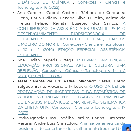
DIDÁTICOS DE QUÍMICA
,
Conexões - Ciência e
Tecnologia: v. 16 (2022)
Ana Caroline Cabral Cristino, Bárbara de Cerqueira
Fiorio, Carla Lidiany Bezerra Silva Oliveira, Kelma de
Freitas Felipe, Renata Eusebio dos Santos,
A
CONTRIBUIÇÃO DA ASSISTÊNCIA ESTUDANTIL PARA O
DESENVOLVIMENTO BIOPSICOSSOCIAL DE
ESTUDANTES DO INSTITUTO FEDERAL, CAMPUS
LIMOEIRO DO NORTE
,
Conexões - Ciência e Tecnologia:
v. 10 n. 1 (2016): EDIÇÃO ESPECIAL: ASSISTÊNCIA
ESTUDANTIL
Ana Judith Zepeda Ortega,
INTERNACIONALIZAÇÃO,
EDUCAÇÃO PROFISSIONAL, ARTE E CULTURA: UMA
REFLEXÃO
,
Conexões - Ciência e Tecnologia: v. 14 n. 5
(2020): Especial: Ensino
Jessé Valente de Liz, Rafael Machado Casali, Breno
Salgado Barra, Alexandre Mikowski,
O USO DA LEI DE
PROPAGAÇÃO DE INCERTEZAS E DA ESTATÍSTICA DE
WEIBULL NO TRATAMENTO DE DADOS EXPERIMENTAIS
DE ENSAIOS MECÂNICOS: UMA REVISÃO SISTEMÁTICA
DA LITERATURA
,
Conexões - Ciência e Tecnologia: v. 17
(2023)
Pedro Ignácio Lima Gadêlha Jardim, Carlos Humberto
Martins, André Luis Christoforo,
Análise paramétrica da
resistência de conectores de cisalhamento tipo stud bolt