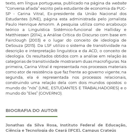
texto, em língua portuguesa, publicado na página da
website
“Conversa afiada” escrito pela estudante de economia da PUC-
SP - Carina Vitral, Ex-presidente da União Nacional dos
Estudantes (UNE), página esta administrada pelo jornalista
Paulo Henrique Amorim. A pesquisa utiliza como arcabouço
teórico a Linguística Sistêmico-funcional de Halliday e
Matthiessen (2014), a Análise Crítica do Discurso com base em
Fairclough (2003) e o lugar do conceito de ideologia de
DeSouza (2015). Da LSF utilizo o sistema de transitividade na
descrição e interpretação linguística e da ACD, o conceito de
ideologia. Os resultados obtidos com a análise em relação às
categorias de transitividade mostraram duas macrofiguras. Na
primeira, Carina Vitral é representada nos processos materiais
como ator de resistência que faz frente ao governo vigente; na
segunda, ela é representada nos processos relacionais,
construindo uma relação dela com dois mundos opostos: o
mundo do “nós” (UNE, ESTUDANTES E TRABALHADORES) e o
mundo do “Eles” (GOVERNO).
BIOGRAFIA DO AUTOR
Jonathas da Silva Rosa,
Instituto Federal de Educação,
Ciência e Tecnologia do Ceará (IFCE), Campus Crateús