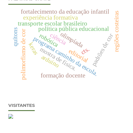
fortalecimento da educação infantil
regiões costeiras
experiência formativa
transporte escolar brasileiro
política pública educacional
quítons
polimorfismo de cor
olimpíada
ciência
robótica
padrões de cor
programa caminho da escola.
keras
cts.
mostra de física.
editorial
arduino
formação docente
VISITANTES