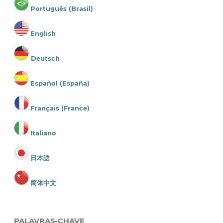
Português (Brasil)
English
Deutsch
Español (España)
Français (France)
Italiano
日本語
简体中文
PALAVRAS-CHAVE