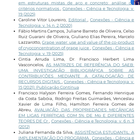
em estruturas mistas de aço e concreto: análise de
critérios normativos
,
Conexões - Ciência e Tecnologia: v.
19 (2025)
Caroline Vitor Loureiro,
Editorial
,
Conexões - Ciência e
Tecnologia: v. 14 n. 2 (2020)
Fábio Martins Campos, Juliane Barreto de Oliveira, Celso
Ruiz Guarani de Oliveira, Giuliano Elias Pereira, Marcelo
Lazzarotto,
Grape water: use and value of the co-product
of cryoconcentration of grape juice
,
Conexões - Ciência e
Tecnologia: v. 19 (2025)
Cintia Arruda Lima, Dr. Francisco Herbert Lima
Vasconcelos,
AS MATRIZES DE REFERÊNCIA DO SAEB:
UMA INVESTIGAÇÃO BIBLIOGRÁFICA SOBRE AS
CONTRIBUIÇÕES MEDIANTE A CATALOGAÇÃO DE
RECURSOS DIGITAIS.
,
Conexões - Ciência e Tecnologia: v.
15 (2021): Publicação Contínua
Francisco Halyson Ferreira Gomes, Fernando Henrique
da Costa Sabóia, Rodrigo Freitas Guimarães, Venceslau
Xavier de Lima Filho, Hamilton Ferreira Gomes de
Abreu,
AVALIAÇÃO DAS PROPRIEDADES MECÂNICAS
EM LIGAS FERRÍTICAS COM 5% DE Mo E DIFERENTES
TEORES DE Cr
,
Conexões - Ciência e Tecnologia: v. 6 n. 3
(2012)
Juliana Fernanda da Silva,
ASSISTÊNCIA ESTUDANTIL: A
IMPLEMENTAÇÃO DO PROGRAMA
,
Conexões - Ciência e