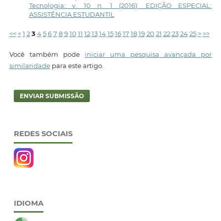
Tecnologia: v. 10 n. 1 (2016): EDIÇÃO ESPECIAL:
ASSISTÊNCIA ESTUDANTIL
<<
<
1
2
3
4
5
6
7
8
9
10
11
12
13
14
15
16
17
18
19
20
21
22
23
24
25
>
>>
Você também pode
iniciar uma pesquisa avançada por
similaridade
para este artigo.
ENVIAR SUBMISSÃO
REDES SOCIAIS
IDIOMA