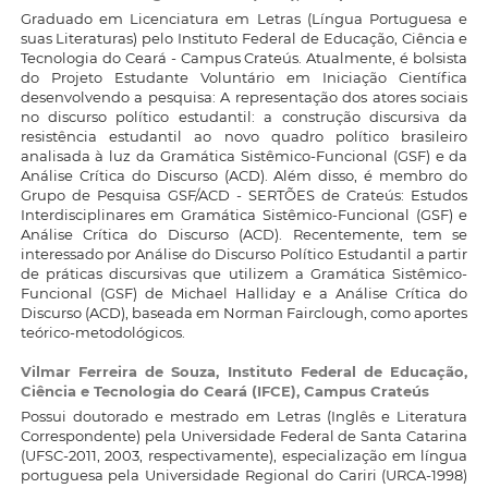
Graduado em Licenciatura em Letras (Língua Portuguesa e
suas Literaturas) pelo Instituto Federal de Educação, Ciência e
Tecnologia do Ceará - Campus Crateús. Atualmente, é bolsista
do Projeto Estudante Voluntário em Iniciação Científica
desenvolvendo a pesquisa: A representação dos atores sociais
no discurso político estudantil: a construção discursiva da
resistência estudantil ao novo quadro político brasileiro
analisada à luz da Gramática Sistêmico-Funcional (GSF) e da
Análise Crítica do Discurso (ACD). Além disso, é membro do
Grupo de Pesquisa GSF/ACD - SERTÕES de Crateús: Estudos
Interdisciplinares em Gramática Sistêmico-Funcional (GSF) e
Análise Crítica do Discurso (ACD). Recentemente, tem se
interessado por Análise do Discurso Político Estudantil a partir
de práticas discursivas que utilizem a Gramática Sistêmico-
Funcional (GSF) de Michael Halliday e a Análise Crítica do
Discurso (ACD), baseada em Norman Fairclough, como aportes
teórico-metodológicos.
Vilmar Ferreira de Souza,
Instituto Federal de Educação,
Ciência e Tecnologia do Ceará (IFCE), Campus Crateús
Possui doutorado e mestrado em Letras (Inglês e Literatura
Correspondente) pela Universidade Federal de Santa Catarina
(UFSC-2011, 2003, respectivamente), especialização em língua
portuguesa pela Universidade Regional do Cariri (URCA-1998)