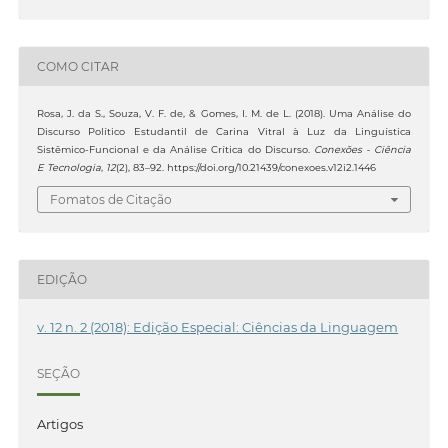
COMO CITAR
Rosa, J. da S., Souza, V. F. de, & Gomes, I. M. de L. (2018). Uma Análise do
Discurso Político Estudantil de Carina Vitral à Luz da Linguística
Sistêmico-Funcional e da Análise Crítica do Discurso.
Conexões - Ciência
E Tecnologia
,
12
(2), 83–92. https://doi.org/10.21439/conexoes.v12i2.1446
Fomatos de Citação
EDIÇÃO
v. 12 n. 2 (2018): Edição Especial: Ciências da Linguagem
SEÇÃO
Artigos