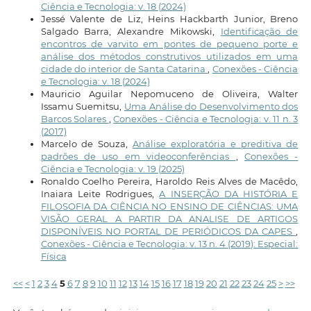
Ciência e Tecnologia: v. 18 (2024)
Jessé Valente de Liz, Heins Hackbarth Junior, Breno
Salgado Barra, Alexandre Mikowski,
Identificação de
encontros de varvito em pontes de pequeno porte e
análise dos métodos construtivos utilizados em uma
cidade do interior de Santa Catarina
,
Conexões - Ciência
e Tecnologia: v. 18 (2024)
Mauricio Aguilar Nepomuceno de Oliveira, Walter
Issamu Suemitsu,
Uma Análise do Desenvolvimento dos
Barcos Solares
,
Conexões - Ciência e Tecnologia: v. 11 n. 3
(2017)
Marcelo de Souza,
Análise exploratória e preditiva de
padrões de uso em videoconferências
,
Conexões -
Ciência e Tecnologia: v. 19 (2025)
Ronaldo Coelho Pereira, Haroldo Reis Alves de Macêdo,
Inaiara Leite Rodrigues,
A INSERÇÃO DA HISTÓRIA E
FILOSOFIA DA CIÊNCIA NO ENSINO DE CIÊNCIAS: UMA
VISÃO GERAL A PARTIR DA ANALISE DE ARTIGOS
DISPONÍVEIS NO PORTAL DE PERIÓDICOS DA CAPES
,
Conexões - Ciência e Tecnologia: v. 13 n. 4 (2019): Especial:
Física
<<
<
1
2
3
4
5
6
7
8
9
10
11
12
13
14
15
16
17
18
19
20
21
22
23
24
25
>
>>