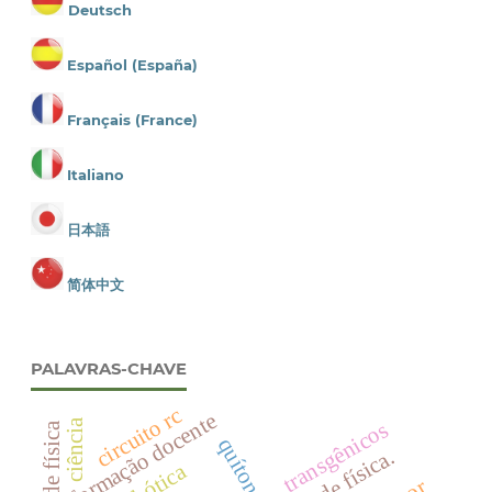
Deutsch
Español (España)
Français (France)
Italiano
日本語
简体中文
PALAVRAS-CHAVE
circuito rc
formação docente
ciência
transgênicos
ensino de física
quítons
robótica