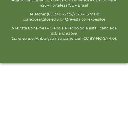
426 – Fortaleza/CE – Brasil
Telefone: (85) 3401-2332/2328 – E-mail:
conexoes@ifce.edu.br @revista.conexoesifce
A revista Conexões – Ciência e Tecnologia está licenciada
sob a
Creative
Commons
e Atribuição não comercial (CC BY-NC-SA 4.0).