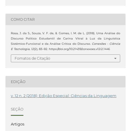
COMO CITAR
Rosa, J. da S., Souza, V. F. de, & Gomes, I. M. de L. (2018). Uma Análise do
Discurso Político Estudantil de Carina Vitral à Luz da Linguística
Sistêmico-Funcional e da Análise Crítica do Discurso.
Conexões - Ciência
E Tecnologia
,
12
(2), 83–92. https://doi.org/10.21439/conexoes.v12i2.1446
Fomatos de Citação
EDIÇÃO
v. 12 n. 2 (2018): Edição Especial: Ciências da Linguagem
SEÇÃO
Artigos