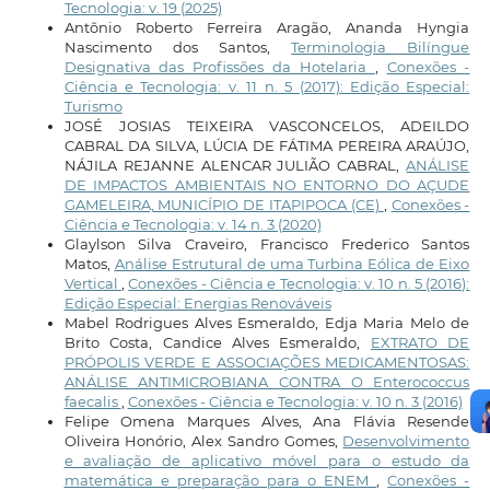
Tecnologia: v. 19 (2025)
Antônio Roberto Ferreira Aragão, Ananda Hyngia
Nascimento dos Santos,
Terminologia Bilíngue
Designativa das Profissões da Hotelaria
,
Conexões -
Ciência e Tecnologia: v. 11 n. 5 (2017): Edição Especial:
Turismo
JOSÉ JOSIAS TEIXEIRA VASCONCELOS, ADEILDO
CABRAL DA SILVA, LÚCIA DE FÁTIMA PEREIRA ARAÚJO,
NÁJILA REJANNE ALENCAR JULIÃO CABRAL,
ANÁLISE
DE IMPACTOS AMBIENTAIS NO ENTORNO DO AÇUDE
GAMELEIRA, MUNICÍPIO DE ITAPIPOCA (CE)
,
Conexões -
Ciência e Tecnologia: v. 14 n. 3 (2020)
Glaylson Silva Craveiro, Francisco Frederico Santos
Matos,
Análise Estrutural de uma Turbina Eólica de Eixo
Vertical
,
Conexões - Ciência e Tecnologia: v. 10 n. 5 (2016):
Edição Especial: Energias Renováveis
Mabel Rodrigues Alves Esmeraldo, Edja Maria Melo de
Brito Costa, Candice Alves Esmeraldo,
EXTRATO DE
PRÓPOLIS VERDE E ASSOCIAÇÕES MEDICAMENTOSAS:
ANÁLISE ANTIMICROBIANA CONTRA O Enterococcus
faecalis
,
Conexões - Ciência e Tecnologia: v. 10 n. 3 (2016)
Felipe Omena Marques Alves, Ana Flávia Resende
Oliveira Honório, Alex Sandro Gomes,
Desenvolvimento
e avaliação de aplicativo móvel para o estudo da
matemática e preparação para o ENEM
,
Conexões -