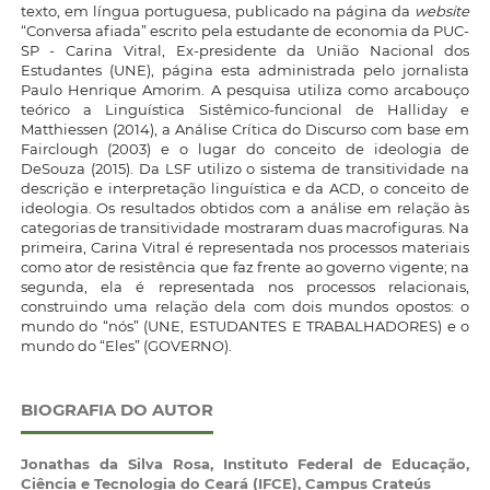
texto, em língua portuguesa, publicado na página da
website
“Conversa afiada” escrito pela estudante de economia da PUC-
SP - Carina Vitral, Ex-presidente da União Nacional dos
Estudantes (UNE), página esta administrada pelo jornalista
Paulo Henrique Amorim. A pesquisa utiliza como arcabouço
teórico a Linguística Sistêmico-funcional de Halliday e
Matthiessen (2014), a Análise Crítica do Discurso com base em
Fairclough (2003) e o lugar do conceito de ideologia de
DeSouza (2015). Da LSF utilizo o sistema de transitividade na
descrição e interpretação linguística e da ACD, o conceito de
ideologia. Os resultados obtidos com a análise em relação às
categorias de transitividade mostraram duas macrofiguras. Na
primeira, Carina Vitral é representada nos processos materiais
como ator de resistência que faz frente ao governo vigente; na
segunda, ela é representada nos processos relacionais,
construindo uma relação dela com dois mundos opostos: o
mundo do “nós” (UNE, ESTUDANTES E TRABALHADORES) e o
mundo do “Eles” (GOVERNO).
BIOGRAFIA DO AUTOR
Jonathas da Silva Rosa,
Instituto Federal de Educação,
Ciência e Tecnologia do Ceará (IFCE), Campus Crateús