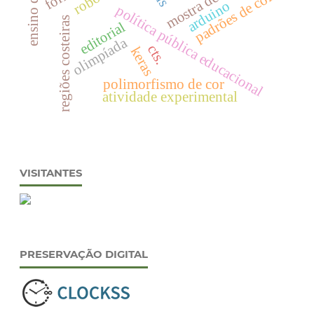
mostra de física.
padrões de cor
arduino
política pública educacional
regiões costeiras
editorial
olimpíada
cts.
keras
polimorfismo de cor
atividade experimental
VISITANTES
PRESERVAÇÃO DIGITAL