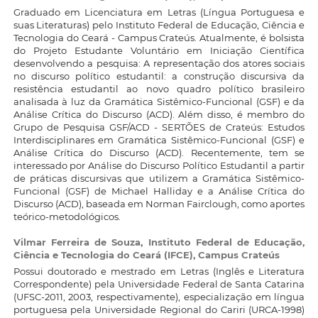
Graduado em Licenciatura em Letras (Língua Portuguesa e
suas Literaturas) pelo Instituto Federal de Educação, Ciência e
Tecnologia do Ceará - Campus Crateús. Atualmente, é bolsista
do Projeto Estudante Voluntário em Iniciação Científica
desenvolvendo a pesquisa: A representação dos atores sociais
no discurso político estudantil: a construção discursiva da
resistência estudantil ao novo quadro político brasileiro
analisada à luz da Gramática Sistêmico-Funcional (GSF) e da
Análise Crítica do Discurso (ACD). Além disso, é membro do
Grupo de Pesquisa GSF/ACD - SERTÕES de Crateús: Estudos
Interdisciplinares em Gramática Sistêmico-Funcional (GSF) e
Análise Crítica do Discurso (ACD). Recentemente, tem se
interessado por Análise do Discurso Político Estudantil a partir
de práticas discursivas que utilizem a Gramática Sistêmico-
Funcional (GSF) de Michael Halliday e a Análise Crítica do
Discurso (ACD), baseada em Norman Fairclough, como aportes
teórico-metodológicos.
Vilmar Ferreira de Souza,
Instituto Federal de Educação,
Ciência e Tecnologia do Ceará (IFCE), Campus Crateús
Possui doutorado e mestrado em Letras (Inglês e Literatura
Correspondente) pela Universidade Federal de Santa Catarina
(UFSC-2011, 2003, respectivamente), especialização em língua
portuguesa pela Universidade Regional do Cariri (URCA-1998)