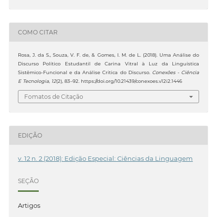
COMO CITAR
Rosa, J. da S., Souza, V. F. de, & Gomes, I. M. de L. (2018). Uma Análise do
Discurso Político Estudantil de Carina Vitral à Luz da Linguística
Sistêmico-Funcional e da Análise Crítica do Discurso.
Conexões - Ciência
E Tecnologia
,
12
(2), 83–92. https://doi.org/10.21439/conexoes.v12i2.1446
Fomatos de Citação
EDIÇÃO
v. 12 n. 2 (2018): Edição Especial: Ciências da Linguagem
SEÇÃO
Artigos