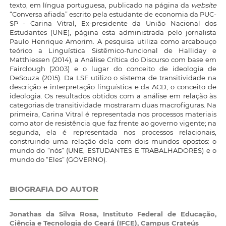
texto, em língua portuguesa, publicado na página da
website
“Conversa afiada” escrito pela estudante de economia da PUC-
SP - Carina Vitral, Ex-presidente da União Nacional dos
Estudantes (UNE), página esta administrada pelo jornalista
Paulo Henrique Amorim. A pesquisa utiliza como arcabouço
teórico a Linguística Sistêmico-funcional de Halliday e
Matthiessen (2014), a Análise Crítica do Discurso com base em
Fairclough (2003) e o lugar do conceito de ideologia de
DeSouza (2015). Da LSF utilizo o sistema de transitividade na
descrição e interpretação linguística e da ACD, o conceito de
ideologia. Os resultados obtidos com a análise em relação às
categorias de transitividade mostraram duas macrofiguras. Na
primeira, Carina Vitral é representada nos processos materiais
como ator de resistência que faz frente ao governo vigente; na
segunda, ela é representada nos processos relacionais,
construindo uma relação dela com dois mundos opostos: o
mundo do “nós” (UNE, ESTUDANTES E TRABALHADORES) e o
mundo do “Eles” (GOVERNO).
BIOGRAFIA DO AUTOR
Jonathas da Silva Rosa,
Instituto Federal de Educação,
Ciência e Tecnologia do Ceará (IFCE), Campus Crateús