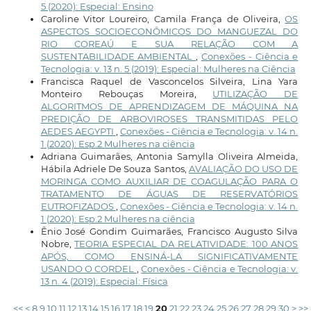
5 (2020): Especial: Ensino
Caroline Vitor Loureiro, Camila França de Oliveira,
OS
ASPECTOS SOCIOECONÔMICOS DO MANGUEZAL DO
RIO COREAÚ E SUA RELAÇÃO COM A
SUSTENTABILIDADE AMBIENTAL
,
Conexões - Ciência e
Tecnologia: v. 13 n. 5 (2019): Especial: Mulheres na Ciência
Francisca Raquel de Vasconcelos Silveira, Lina Yara
Monteiro Rebouças Moreira,
UTILIZAÇÃO DE
ALGORITMOS DE APRENDIZAGEM DE MÁQUINA NA
PREDIÇÃO DE ARBOVIROSES TRANSMITIDAS PELO
AEDES AEGYPTI
,
Conexões - Ciência e Tecnologia: v. 14 n.
1 (2020): Esp.2 Mulheres na ciência
Adriana Guimarães, Antonia Samylla Oliveira Almeida,
Hábila Adriele De Souza Santos,
AVALIAÇÃO DO USO DE
MORINGA COMO AUXILIAR DE COAGULAÇÃO PARA O
TRATAMENTO DE ÁGUAS DE RESERVATÓRIOS
EUTROFIZADOS
,
Conexões - Ciência e Tecnologia: v. 14 n.
1 (2020): Esp.2 Mulheres na ciência
Ênio José Gondim Guimarães, Francisco Augusto Silva
Nobre,
TEORIA ESPECIAL DA RELATIVIDADE: 100 ANOS
APÓS, COMO ENSINÁ-LA SIGNIFICATIVAMENTE
USANDO O CORDEL
,
Conexões - Ciência e Tecnologia: v.
13 n. 4 (2019): Especial: Física
<<
<
8
9
10
11
12
13
14
15
16
17
18
19
20
21
22
23
24
25
26
27
28
29
30
>
>>