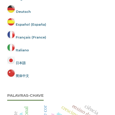
Deutsch
Español (España)
Français (France)
Italiano
日本語
简体中文
PALAVRAS-CHAVE
ensino de física
ciência