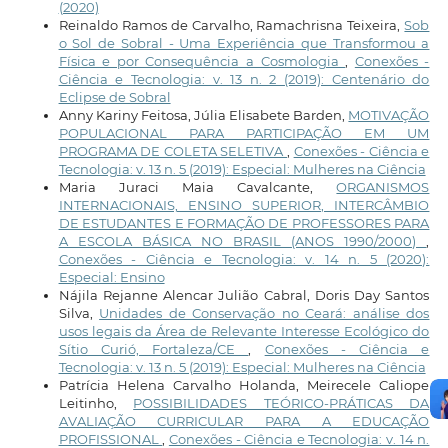
(2020)
Reinaldo Ramos de Carvalho, Ramachrisna Teixeira,
Sob
o Sol de Sobral - Uma Experiência que Transformou a
Física e por Consequência a Cosmologia
,
Conexões -
Ciência e Tecnologia: v. 13 n. 2 (2019): Centenário do
Eclipse de Sobral
Anny Kariny Feitosa, Júlia Elisabete Barden,
MOTIVAÇÃO
POPULACIONAL PARA PARTICIPAÇÃO EM UM
PROGRAMA DE COLETA SELETIVA
,
Conexões - Ciência e
Tecnologia: v. 13 n. 5 (2019): Especial: Mulheres na Ciência
Maria Juraci Maia Cavalcante,
ORGANISMOS
INTERNACIONAIS, ENSINO SUPERIOR, INTERCÂMBIO
DE ESTUDANTES E FORMAÇÃO DE PROFESSORES PARA
A ESCOLA BÁSICA NO BRASIL (ANOS 1990/2000)
,
Conexões - Ciência e Tecnologia: v. 14 n. 5 (2020):
Especial: Ensino
Nájila Rejanne Alencar Julião Cabral, Doris Day Santos
Silva,
Unidades de Conservação no Ceará: análise dos
usos legais da Área de Relevante Interesse Ecológico do
Sítio Curió, Fortaleza/CE
,
Conexões - Ciência e
Tecnologia: v. 13 n. 5 (2019): Especial: Mulheres na Ciência
Patrícia Helena Carvalho Holanda, Meirecele Caliope
Leitinho,
POSSIBILIDADES TEÓRICO-PRÁTICAS DA
AVALIAÇÃO CURRICULAR PARA A EDUCAÇÃO
PROFISSIONAL
,
Conexões - Ciência e Tecnologia: v. 14 n.