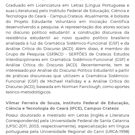
Graduado em Licenciatura em Letras (Língua Portuguesa e
suas Literaturas) pelo Instituto Federal de Educação, Ciência e
Tecnologia do Ceará - Campus Crateús. Atualmente, é bolsista
do Projeto Estudante Voluntário em Iniciação Científica
desenvolvendo a pesquisa: A representação dos atores sociais
no discurso político estudantil: a construção discursiva da
resistência estudantil ao novo quadro político brasileiro
analisada à luz da Gramática Sistêmico-Funcional (GSF) e da
Análise Crítica do Discurso (ACD). Além disso, é membro do
Grupo de Pesquisa GSF/ACD - SERTÕES de Crateús: Estudos
Interdisciplinares em Gramática Sistêmico-Funcional (GSF) e
Análise Crítica do Discurso (ACD). Recentemente, tem se
interessado por Análise do Discurso Político Estudantil a partir
de práticas discursivas que utilizem a Gramática Sistêmico-
Funcional (GSF) de Michael Halliday e a Análise Crítica do
Discurso (ACD), baseada em Norman Fairclough, como aportes
teórico-metodológicos.
Vilmar Ferreira de Souza,
Instituto Federal de Educação,
Ciência e Tecnologia do Ceará (IFCE), Campus Crateús
Possui doutorado e mestrado em Letras (Inglês e Literatura
Correspondente) pela Universidade Federal de Santa Catarina
(UFSC-2011, 2003, respectivamente), especialização em língua
portuguesa pela Universidade Regional do Cariri (URCA-1998)